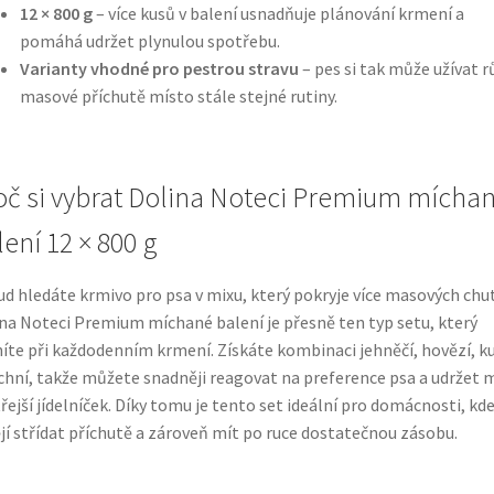
12 × 800 g
– více kusů v balení usnadňuje plánování krmení a
pomáhá udržet plynulou spotřebu.
Varianty vhodné pro pestrou stravu
– pes si tak může užívat 
masové příchutě místo stále stejné rutiny.
oč si vybrat Dolina Noteci Premium mícha
lení 12 × 800 g
d hledáte krmivo pro psa v mixu, který pokryje více masových chut
na Noteci Premium míchané balení je přesně ten typ setu, který
íte při každodenním krmení. Získáte kombinaci jehněčí, hovězí, ku
chní, takže můžete snadněji reagovat na preference psa a udržet 
řejší jídelníček. Díky tomu je tento set ideální pro domácnosti, kd
jí střídat příchutě a zároveň mít po ruce dostatečnou zásobu.