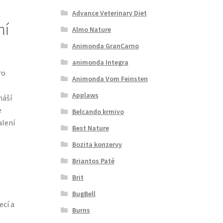
Advance Veterinary Diet
ní
Almo Nature
Animonda GranCarno
animonda Integra
ro
Animonda Vom Feinsten
Applaws
náší
e
Belcando krmivo
alení
Best Nature
Bozita konzervy
Briantos Paté
Brit
BugBell
ecí a
Burns