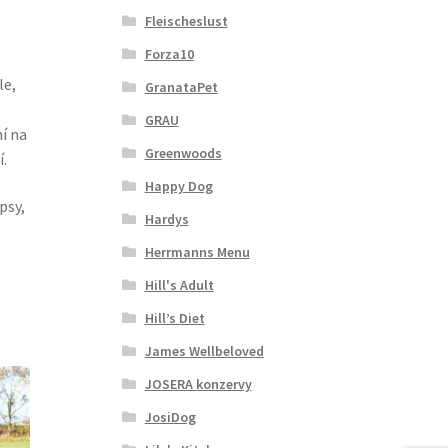
Fleischeslust
Forza10
le,
GranataPet
GRAU
í na
Greenwoods
í.
Happy Dog
psy,
Hardys
Herrmanns Menu
Hill's Adult
Hill’s Diet
James Wellbeloved
JOSERA konzervy
JosiDog