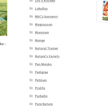
Lily's Kitchen
Lukullus
MAC’s konzervy
Magnusson
Mjamjam
Monge
vka –
Natural Trainer
Nature's Variety
Pan Mięsko
Pedigree
Petman
Prolife
Purbello
Pure Nature