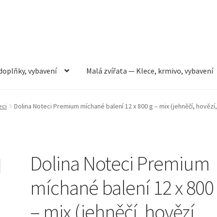
doplňky, vybavení
Malá zvířata — Klece, krmivo, vybavení
rmivo, vybavení
Můj účet
Obchod
Pokladna
Vše pro kočky
eci
Dolina Noteci Premium míchané balení 12 x 800 g – mix (jehněčí, hovězí, 
Dolina Noteci Premium
míchané balení 12 x 800
– mix (jehněčí, hovězí,