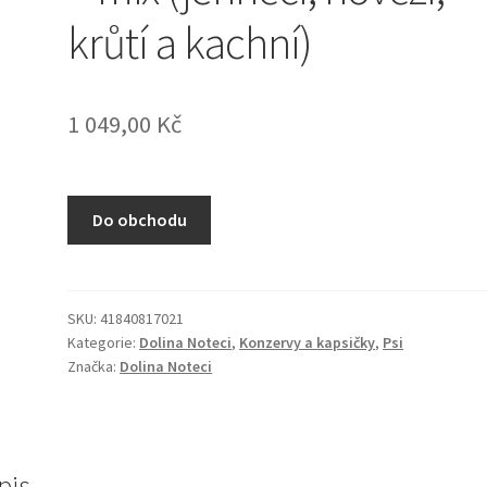
krůtí a kachní)
1 049,00
Kč
Do obchodu
SKU:
41840817021
Kategorie:
Dolina Noteci
,
Konzervy a kapsičky
,
Psi
Značka:
Dolina Noteci
pis