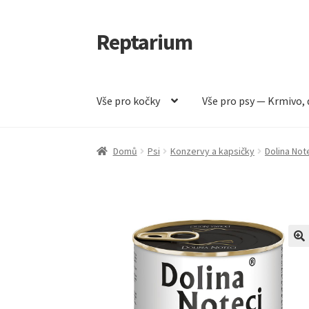
Reptarium
Přeskočit
Přejít
na
k
navigaci
obsahu
webu
Vše pro kočky
Vše pro psy — Krmivo, 
Úvodní stránka
Košík
Malá zvířata — Klece, k
Domů
Psi
Konzervy a kapsičky
Dolina Not
Vše pro psy — Krmivo, doplňky, vybavení