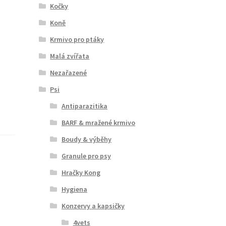
Kočky
Koně
Krmivo pro ptáky
Malá zvířata
Nezařazené
Psi
Antiparazitika
BARF & mražené krmivo
Boudy & výběhy
Granule pro psy
Hračky Kong
Hygiena
Konzervy a kapsičky
4vets