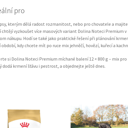
eální pro
psy, kterým dělá radost rozmanitost, nebo pro chovatele a majite
í chtějí vyzkoušet více masových variant Dolina Noteci Premium v
om nákupu. Hodí se také jako praktické řešení při plánování krmen
í období, kdy chcete mít po ruce mix jehněčí, hovězí, kuřecí a kachn
rte si Dolina Noteci Premium míchané balení 12 × 800 g – mix pro 
ý dodá krmení šťávu i pestrost, a objednejte ještě dnes.