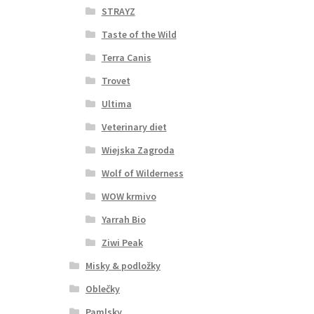
STRAYZ
Taste of the Wild
Terra Canis
Trovet
Ultima
Veterinary diet
Wiejska Zagroda
Wolf of Wilderness
WOW krmivo
Yarrah Bio
Ziwi Peak
Misky & podložky
Oblečky
Pamlsky