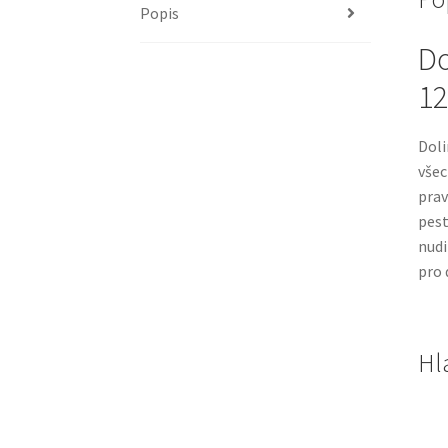
Popis
Do
12
Doli
všec
prav
pest
nudi
pro 
Hl