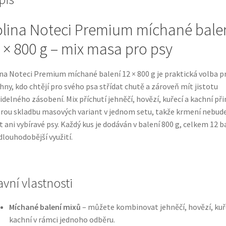
lina Noteci Premium míchané bale
 × 800 g – mix masa pro psy
na Noteci Premium míchané balení 12 × 800 g je praktická volba p
hny, kdo chtějí pro svého psa střídat chutě a zároveň mít jistotu
idelného zásobení. Mix příchutí jehněčí, hovězí, kuřecí a kachní při
rou skladbu masových variant v jednom setu, takže krmení nebud
t ani vybíravé psy. Každý kus je dodáván v balení 800 g, celkem 12 b
dlouhodobější využití.
avní vlastnosti
Míchané balení mixů
– můžete kombinovat jehněčí, hovězí, kuř
kachní v rámci jednoho odběru.