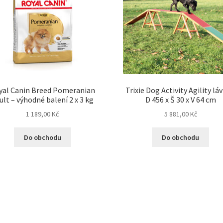
yal Canin Breed Pomeranian
Trixie Dog Activity Agility lá
ult – výhodné balení 2 x 3 kg
D 456 x Š 30 x V 64 cm
1 189,00
Kč
5 881,00
Kč
Do obchodu
Do obchodu