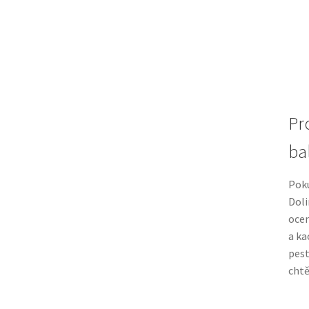
Pr
ba
Poku
Doli
ocen
a ka
pest
chtě