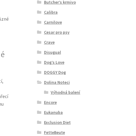
Butcher’s krmivo
Calibra
různé
Carnilove
Cesar pro psy
Crave
Disugual
né
Dog’s Love
DOGGY Dog
í,
Dolina Noteci
Výhodná balení
řecí
Encore
mu
e
Eukanuba
Exclusion Diet
FetteBeute