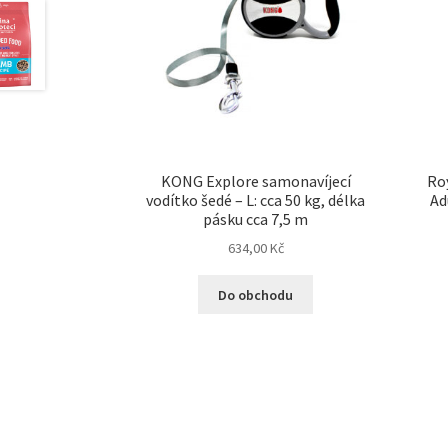
KONG Explore samonavíjecí
Ro
vodítko šedé – L: cca 50 kg, délka
Ad
pásku cca 7,5 m
634,00
Kč
Do obchodu