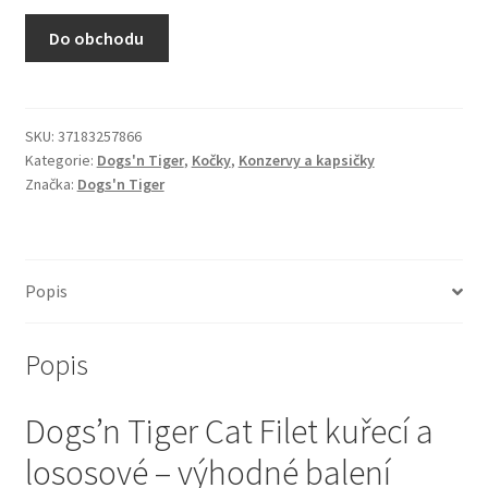
N&D Farmina pro kočky — Italské holistic krmivo
Do obchodu
Odpočívadla pro kočky
Pamlsky pro kočky
SKU:
37183257866
Kategorie:
Dogs'n Tiger
,
Kočky
,
Konzervy a kapsičky
Značka:
Dogs'n Tiger
Purizon pro kočky
Royal Canin pro kočky
Popis
Škrabadla pro kočky
Popis
Veterinární dieta pro kočky
Dogs’n Tiger Cat Filet kuřecí a
Vše pro psy — Krmivo, doplňky, vybavení
lososové – výhodné balení
Boudy a výběhy