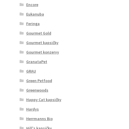
Encore
Eukanuba
Feringa
Gourmet Gold
Gourmet kapsičky
Gourmet konzervy
GranataPet
GRAU
Green Petfood
Greenwoods
Happy Cat kapsičky
Hardys
Herrmanns Bio
Hill's kapsičky