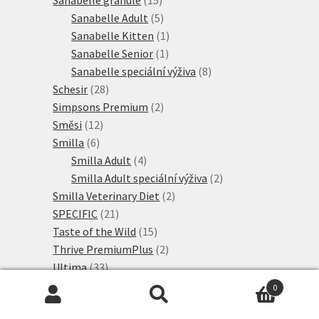
produktů
5
Sanabelle Adult
5
produktů
1
Sanabelle Kitten
1
1
produkt
Sanabelle Senior
1
produkt
8
Sanabelle speciální výživa
8
28
produktů
Schesir
28
produktů
2
Simpsons Premium
2
12
produkty
Směsi
12
6
produktů
Smilla
6
produktů
4
Smilla Adult
4
produkty
2
Smilla Adult speciální výživa
2
2
produkty
Smilla Veterinary Diet
2
21
produkty
SPECIFIC
21
produktů
15
Taste of the Wild
15
produktů
2
Thrive PremiumPlus
2
33
produkty
Ultima
33
produktů
6
Adult
6
0
produktů
6
Speciální krmivo
6
Hledat:
Hledat