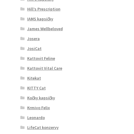
Hill’s Prescription
IAMS kapsičky
James Wellbeloved
Josera
JosiCat
Kattovit Feline
Kattovit Vital Care
Kitekat
KITTY Cat
Kočky kapsičky
Krmivo Felix
Leonardo
LifeCat konzervy