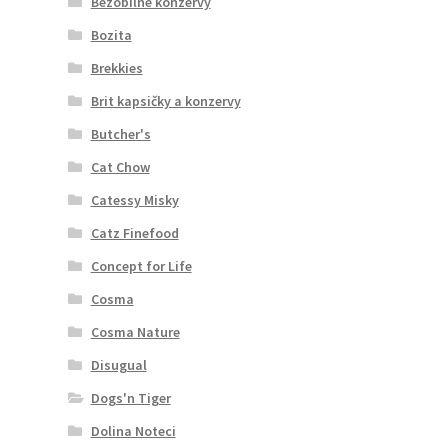
Bezobilné konzervy
Bozita
Brekkies
Brit kapsičky a konzervy
Butcher's
Cat Chow
Catessy Misky
Catz Finefood
Concept for Life
Cosma
Cosma Nature
Disugual
Dogs'n Tiger
Dolina Noteci