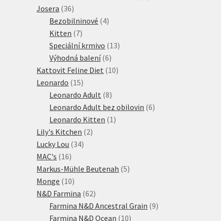
36
produkty
Josera
36
produktů
4
Bezobilninové
4
7
produkty
Kitten
7
produktů
13
Speciální krmivo
13
6
produktů
Výhodná balení
6
produktů
10
Kattovit Feline Diet
10
15
produktů
Leonardo
15
produktů
8
Leonardo Adult
8
produktů
6
Leonardo Adult bez obilovin
6
1
produktů
Leonardo Kitten
1
2
produkt
Lily's Kitchen
2
34
produkty
Lucky Lou
34
16
produktů
MAC's
16
produktů
5
Markus-Mühle Beutenah
5
10
produktů
Monge
10
produktů
62
N&D Farmina
62
produktů
9
Farmina N&D Ancestral Grain
9
10
produktů
Farmina N&D Ocean
10