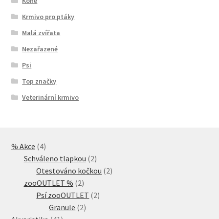
Koně
Krmivo pro ptáky
Malá zvířata
Nezařazené
Psi
Top značky
Veterinární krmivo
4
% Akce
4
produkty
2
Schváleno tlapkou
2
produkty
2
Otestováno kočkou
2
2
produkty
zooOUTLET %
2
produkty
2
Psí zooOUTLET
2
2
produkty
Granule
2
41
produkty