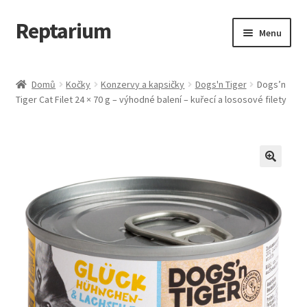
Reptarium
Přeskočit
Přejít
Menu
na
k
navigaci
obsahu
Úvodní stránka
webu
Domů
Kočky
Konzervy a kapsičky
Dogs'n Tiger
Dogs’n
Tiger Cat Filet 24 × 70 g – výhodné balení – kuřecí a lososové filety
Košík
Malá zvířata — Klece, krmivo, vybavení
Můj účet
Obchod
Pokladna
Vše pro kočky