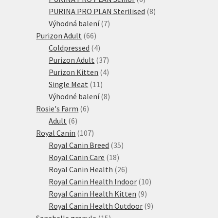
produktů
8
PURINA PRO PLAN Sterilised
8
7
produktů
Výhodná balení
7
66
produktů
Purizon Adult
66
produktů
4
Coldpressed
4
produkty
37
Purizon Adult
37
produktů
4
Purizon Kitten
4
11
produkty
Single Meat
11
produktů
8
Výhodné balení
8
6
produktů
Rosie's Farm
6
6
produktů
Adult
6
produktů
107
Royal Canin
107
produktů
35
Royal Canin Breed
35
18
produktů
Royal Canin Care
18
produktů
26
Royal Canin Health
26
produktů
10
Royal Canin Health Indoor
10
9
produktů
Royal Canin Health Kitten
9
produktů
9
Royal Canin Health Outdoor
9
15
produktů
Sanabelle granule
15