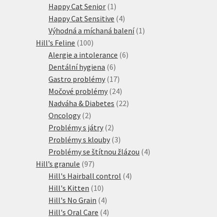
produkty
1
Happy Cat Senior
1
produkt
4
Happy Cat Sensitive
4
produkty
1
Výhodná a míchaná balení
1
100
produkt
Hill's Feline
100
produktů
6
Alergie a intolerance
6
6
produktů
Dentální hygiena
6
produktů
17
Gastro problémy
17
produktů
24
Močové problémy
24
produktů
22
Nadváha & Diabetes
22
2
produktů
Oncology
2
produkty
2
Problémy s játry
2
produkty
3
Problémy s klouby
3
produkty
4
Problémy se štítnou žlázou
4
97
produkty
Hill’s granule
97
produktů
4
Hill's Hairball control
4
10
produkty
Hill's Kitten
10
produktů
4
Hill's No Grain
4
produkty
4
Hill's Oral Care
4