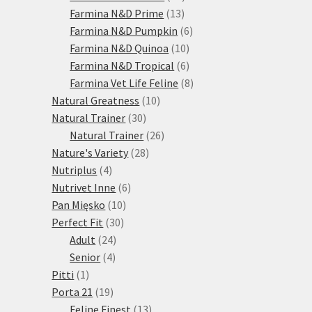
13
produktů
Farmina N&D Prime
13
produktů
6
Farmina N&D Pumpkin
6
10
produktů
Farmina N&D Quinoa
10
produktů
6
Farmina N&D Tropical
6
produktů
8
Farmina Vet Life Feline
8
10
produktů
Natural Greatness
10
30
produktů
Natural Trainer
30
produktů
26
Natural Trainer
26
28
produktů
Nature's Variety
28
4
produktů
Nutriplus
4
produkty
6
Nutrivet Inne
6
10
produktů
Pan Mięsko
10
30
produktů
Perfect Fit
30
24
produktů
Adult
24
4
produktů
Senior
4
1
produkty
Pitti
1
produkt
19
Porta 21
19
produktů
13
Feline Finest
13