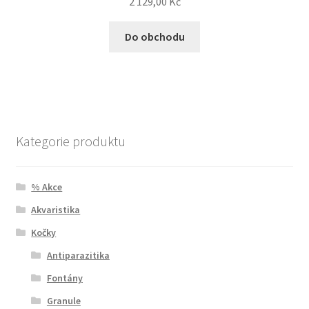
2 129,00
Kč
Do obchodu
Kategorie produktu
% Akce
Akvaristika
Kočky
Antiparazitika
Fontány
Granule