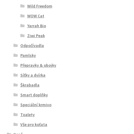
Wild Freedom
WOW Cat
Yarrah Bio
Ziwi Peak
Odpočívadla
Pamlsky
Přepravky & obojky
Síťky a dvírka
Škrabadla
Smart doplňky
Speciální krmivo
Toalety
Vše pro koťata