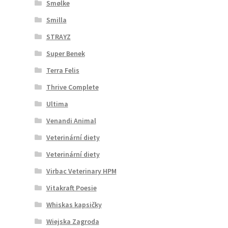
Smølke
Smilla
STRAYZ
Super Benek
Terra Felis
Thrive Complete
Ultima
Venandi Animal
Veterinární diety
Veterinární diety
Virbac Veterinary HPM
Vitakraft Poesie
Whiskas kapsičky
Wiejska Zagroda