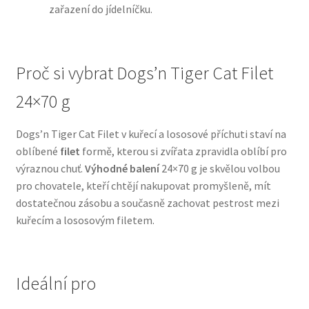
zařazení do jídelníčku.
N&D Farmina pro psy — Italské holistic krmivo
Proč si vybrat Dogs’n Tiger Cat Filet
Oblečky pro psy
24×70 g
Pamlsky pro psy
Dogs’n Tiger Cat Filet v kuřecí a lososové příchuti staví na
Pelíšky pro psy
oblíbené
filet
formě, kterou si zvířata zpravidla oblíbí pro
výraznou chuť.
Výhodné balení
24×70 g je skvělou volbou
Ortopedické pelíšky
pro chovatele, kteří chtějí nakupovat promyšleně, mít
dostatečnou zásobu a současně zachovat pestrost mezi
Přepravky pro psy
kuřecím a lososovým filetem.
Purizon pro psy — Vysoký obsah masa, bez obilovin
Ideální pro
Royal Canin pro psy