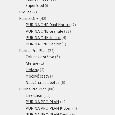
6
produktů
Superfood
6
2
produktů
Prolife
2
produkty
40
Purina One
40
produktů
2
PURINA ONE Dual Nature
2
31
produkty
PURINA ONE Granule
31
4
produktů
PURINA ONE Junior
4
produkty
1
PURINA ONE Senior
1
24
produkt
Purina Pro Plan
24
produktů
5
Žaludek a střeva
5
2
produktů
Alergie
2
produkty
4
Ledviny
4
produkty
7
Močové cesty
7
produktů
6
Nadváha a diabetes
6
80
produktů
Purina Pro Plan
80
11
produktů
Live Clear
11
produktů
42
PURINA PRO PLAN
42
produktů
4
PURINA PRO PLAN Kitten
4
6
produkty
PURINA PRO PLAN Senior
6