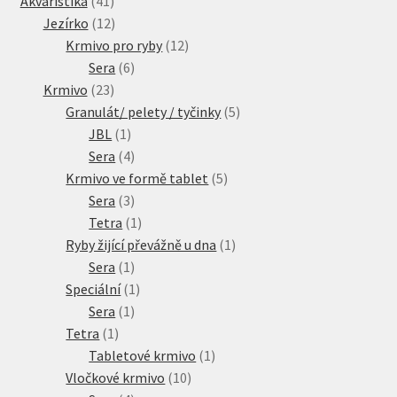
Akvaristika
41
produktů
12
Jezírko
12
produktů
12
Krmivo pro ryby
12
6
produktů
Sera
6
23
produktů
Krmivo
23
produktů
5
Granulát/ pelety / tyčinky
5
1
produktů
JBL
1
produkt
4
Sera
4
produkty
5
Krmivo ve formě tablet
5
3
produktů
Sera
3
produkty
1
Tetra
1
produkt
1
Ryby žijící převážně u dna
1
1
produkt
Sera
1
produkt
1
Speciální
1
1
produkt
Sera
1
1
produkt
Tetra
1
produkt
1
Tabletové krmivo
1
10
produkt
Vločkové krmivo
10