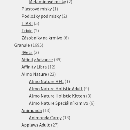
produktů
2
Melaminové misky
2
1
produkty
Plastové misky
1
produkt
2
Podložky pod misky
2
5
produkty
TIAKI
5
2
produktů
Trixie
2
produkty
6
Zásobníky na krmivo
6
1695
produktů
Granule
1695
3
produktů
4Vets
3
produkty
49
Affinity Advance
49
12
produktů
Affinity Libra
12
produktů
22
Almo Nature
22
produktů
1
Almo Nature HFC
1
produkt
9
Almo Nature Holistic Adult
9
produktů
3
Almo Nature Holistic Kitten
3
produkty
6
Almo Nature Speciální krmivo
6
13
produktů
Animonda
13
produktů
13
Animonda Carny
13
27
produktů
Applaws Adult
27