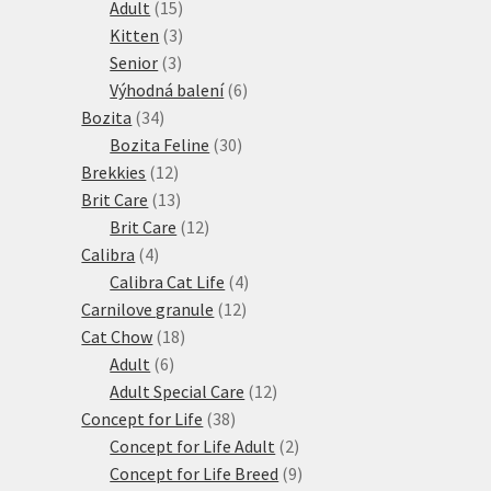
15
produktů
Adult
15
produktů
3
Kitten
3
3
produkty
Senior
3
produkty
6
Výhodná balení
6
34
produktů
Bozita
34
produktů
30
Bozita Feline
30
12
produktů
Brekkies
12
produktů
13
Brit Care
13
produktů
12
Brit Care
12
4
produktů
Calibra
4
produkty
4
Calibra Cat Life
4
12
produkty
Carnilove granule
12
18
produktů
Cat Chow
18
6
produktů
Adult
6
produktů
12
Adult Special Care
12
38
produktů
Concept for Life
38
produktů
2
Concept for Life Adult
2
produkty
9
Concept for Life Breed
9