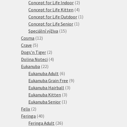
produktů
2
Concept for Life Indoor
2
4
produkty
Concept for Life Kitten
4
produkty
1
Concept for Life Outdoor
1
1
produkt
Concept for Life Senior
1
15
produkt
Speciální výživa
15
12
produktů
Cosma
12
5
produktů
Crave
5
produktů
2
Dogs'n Tiger
2
produkty
4
Dolina Noteci
4
22
produkty
Eukanuba
22
produktů
6
Eukanuba Adult
6
produktů
9
Eukanuba Grain Free
9
3
produktů
Eukanuba Hairball
3
3
produkty
Eukanuba Kitten
3
1
produkty
Eukanuba Senior
1
2
produkt
Felix
2
produkty
40
Feringa
40
produktů
26
Feringa Adult
26