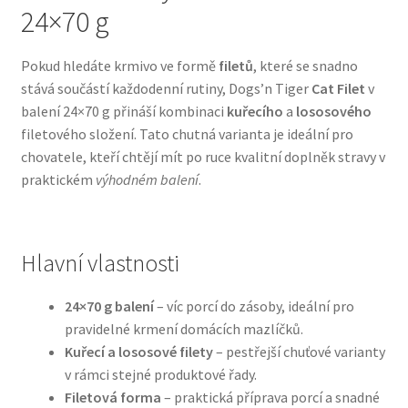
24×70 g
Bozita pro psy — Švédské krmivo s nordickou kvalitou
Pokud hledáte krmivo ve formě
filetů
, které se snadno
stává součástí každodenní rutiny, Dogs’n Tiger
Cat Filet
v
Brit pro psy
balení 24×70 g přináší kombinaci
kuřecího
a
lososového
filetového složení. Tato chutná varianta je ideální pro
Granule pro psy
chovatele, kteří chtějí mít po ruce kvalitní doplněk stravy v
praktickém
výhodném balení
.
Natural Trainer pro psy — Italské krmivo s
přírodními složkami
Hlavní vlastnosti
Happy Dog — Německá kvalita a přirozené složení
24×70 g balení
– víc porcí do zásoby, ideální pro
Hill’s pro psy
pravidelné krmení domácích mazlíčků.
Kuřecí a lososové filety
– pestřejší chuťové varianty
Hračky pro psy
v rámci stejné produktové řady.
Filetová forma
– praktická příprava porcí a snadné
Konzervy a kapsičky pro psy