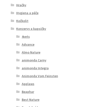
Hračky
Hygiena a péče
Kočkolit
Konzervy a kapsičky
4vets
Advance
Almo Nature
animonda Carny
animonda Integra
Animonda Vom Feinsten
Applaws
Beaphar
Best Nature