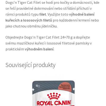
Dogs’n Tiger Cat Filet se hodí pro kočky a domácnosti, kde
Veterinární dieta pro psy
se řeší pravidelné dokrmování nebo střídání příchutí v
rámci produktů typu
filet
. Využijte toto
výhodné balení
Vodítka a obojky
kuřecích a lososových filetů
pro každodenní krmení nebo
jako chutnou obměnu jídelníčku.
Wolf of Wilderness
Objednejte Dogs’n Tiger Cat Filet 24×70 g a dopřejte
svému mazlíčkovi kuřecí i lososové filetové pamlsky v
praktickém
výhodném balení
.
Související produkty