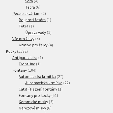
4
produktů
Sera
4
produkty
6
Tetra
6
produktů
2
Péče o akvárium
2
produkty
1
Boj proti řasám
1
1
produkt
Tetra
1
produkt
1
Úprava vody
1
4
produkt
Vše pro želvy
4
produkty
4
Krmivo pro želvy
4
5582
produkty
Kočky
5582
produktů
1
Antiparazitika
1
1
produkt
Frontline
1
104
produkt
Fontány
104
produktů
27
Automatická krmítka
27
produktů
22
Automatická krmítka
22
1
produktů
Catit (Hagen) fontány
1
51
produkt
Fontány pro kočky
51
3
produktů
Keramické misky
3
6
produkty
Nerezové misky
6