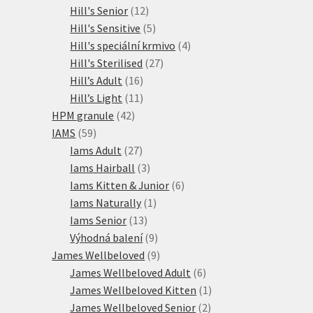
12
produkty
Hill's Senior
12
produktů
5
Hill's Sensitive
5
produktů
4
Hill's speciální krmivo
4
27
produkty
Hill's Sterilised
27
16
produktů
Hill’s Adult
16
produktů
11
Hill’s Light
11
42
produktů
HPM granule
42
59
produktů
IAMS
59
produktů
27
Iams Adult
27
produktů
3
Iams Hairball
3
produkty
6
Iams Kitten & Junior
6
1
produktů
Iams Naturally
1
13
produkt
Iams Senior
13
produktů
9
Výhodná balení
9
produktů
9
James Wellbeloved
9
produktů
6
James Wellbeloved Adult
6
produktů
1
James Wellbeloved Kitten
1
2
produkt
James Wellbeloved Senior
2