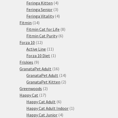
produktů
4
Feringa Kitten
4
3
produkty
Feringa Senior
3
produkty
4
Feringa Vitality
4
14
produkty
Fitmin
14
produktů
8
Fitmin Cat for Life
8
6
produktů
Fitmin Cat Purity
6
12
produktů
Forza 10
12
produktů
11
Active Line
11
produktů
1
Forza 10 Diet
1
9
produkt
Friskies
9
produktů
16
GranataPet Adult
16
produktů
14
GranataPet Adult
14
produktů
2
GranataPet Kitten
2
2
produkty
Greenwoods
2
17
produkty
Happy Cat
17
produktů
6
Happy Cat Adult
6
produktů
1
Happy Cat Adult Indoor
1
4
produkt
Happy Cat Junior
4