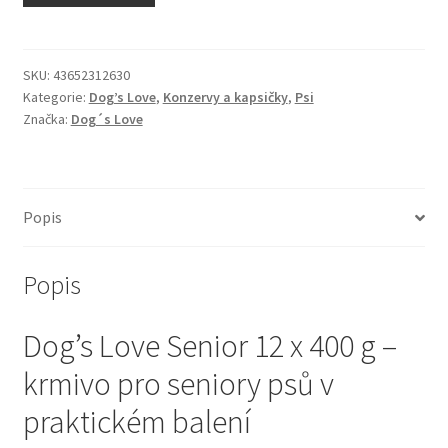
N&D Farmina pro kočky — Italské holistic krmivo
Odpočívadla pro kočky
SKU:
43652312630
Kategorie:
Dog’s Love
,
Konzervy a kapsičky
,
Psi
Značka:
Dog´s Love
Pamlsky pro kočky
Purizon pro kočky
Popis
Royal Canin pro kočky
Popis
Škrabadla pro kočky
Dog’s Love Senior 12 x 400 g –
Veterinární dieta pro kočky
krmivo pro seniory psů v
Vše pro psy — Krmivo, doplňky, vybavení
praktickém balení
Boudy a výběhy