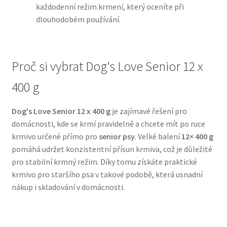
každodenní režim krmení, který oceníte při
dlouhodobém používání.
N&D Farmina pro psy — Italské holistic krmivo
Oblečky pro psy
Proč si vybrat Dog's Love Senior 12 x
Pamlsky pro psy
400 g
Pelíšky pro psy
Dog's Love Senior 12 x 400 g
je zajímavé řešení pro
domácnosti, kde se krmí pravidelně a chcete mít po ruce
Ortopedické pelíšky
krmivo určené přímo pro
senior psy
. Velké balení
12× 400 g
pomáhá udržet konzistentní přísun krmiva, což je důležité
Přepravky pro psy
pro stabilní krmný režim. Díky tomu získáte praktické
krmivo pro staršího psa v takové podobě, která usnadní
Purizon pro psy — Vysoký obsah masa, bez obilovin
nákup i skladování v domácnosti.
Royal Canin pro psy