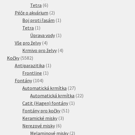
produkty
6
Tetra
6
produktů
2
Péče o akvárium
2
produkty
1
Boj proti řasám
1
1
produkt
Tetra
1
produkt
1
Úprava vody
1
4
produkt
Vše pro želvy
4
produkty
4
Krmivo pro želvy
4
5582
produkty
Kočky
5582
produktů
1
Antiparazitika
1
1
produkt
Frontline
1
104
produkt
Fontány
104
produktů
27
Automatická krmítka
27
produktů
22
Automatická krmítka
22
1
produktů
Catit (Hagen) fontány
1
51
produkt
Fontány pro kočky
51
3
produktů
Keramické misky
3
6
produkty
Nerezové misky
6
produktů
2
Melaminové misky
2