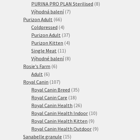
produktů
8
PURINA PRO PLAN Sterilised
8
7
produktů
Výhodná balení
7
66
produktů
Purizon Adult
66
produktů
4
Coldpressed
4
produkty
37
Purizon Adult
37
produktů
4
Purizon Kitten
4
11
produkty
Single Meat
11
produktů
8
Výhodné balení
8
6
produktů
Rosie's Farm
6
6
produktů
Adult
6
produktů
107
Royal Canin
107
produktů
35
Royal Canin Breed
35
18
produktů
Royal Canin Care
18
produktů
26
Royal Canin Health
26
produktů
10
Royal Canin Health Indoor
10
9
produktů
Royal Canin Health Kitten
9
produktů
9
Royal Canin Health Outdoor
9
15
produktů
Sanabelle granule
15