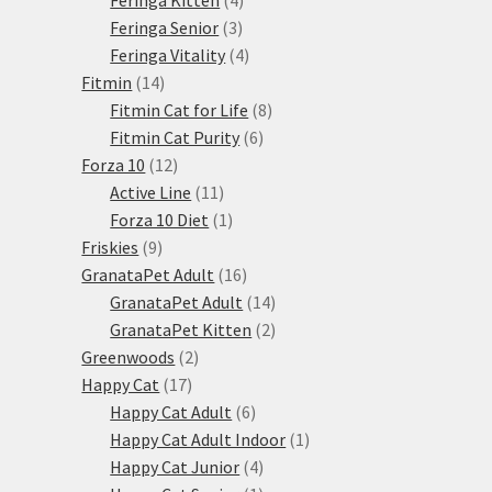
3
produkty
Feringa Senior
3
produkty
4
Feringa Vitality
4
14
produkty
Fitmin
14
produktů
8
Fitmin Cat for Life
8
6
produktů
Fitmin Cat Purity
6
12
produktů
Forza 10
12
produktů
11
Active Line
11
produktů
1
Forza 10 Diet
1
9
produkt
Friskies
9
produktů
16
GranataPet Adult
16
produktů
14
GranataPet Adult
14
produktů
2
GranataPet Kitten
2
2
produkty
Greenwoods
2
17
produkty
Happy Cat
17
produktů
6
Happy Cat Adult
6
produktů
1
Happy Cat Adult Indoor
1
4
produkt
Happy Cat Junior
4