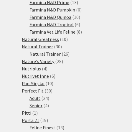
13
produktů
Farmina N&D Prime
13
produktů
6
Farmina N&D Pumpkin
6
10
produktů
Farmina N&D Quinoa
10
produktů
6
Farmina N&D Tropical
6
produktů
8
Farmina Vet Life Feline
8
10
produktů
Natural Greatness
10
30
produktů
Natural Trainer
30
produktů
26
Natural Trainer
26
28
produktů
Nature's Variety
28
4
produktů
Nutriplus
4
produkty
6
Nutrivet Inne
6
10
produktů
Pan Mięsko
10
30
produktů
Perfect Fit
30
24
produktů
Adult
24
4
produktů
Senior
4
1
produkty
Pitti
1
produkt
19
Porta 21
19
produktů
13
Feline Finest
13