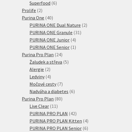
6
produktů
Superfood
6
2
produktů
Prolife
2
produkty
40
Purina One
40
produktů
2
PURINA ONE Dual Nature
2
31
produkty
PURINA ONE Granule
31
4
produktů
PURINA ONE Junior
4
produkty
1
PURINA ONE Senior
1
24
produkt
Purina Pro Plan
24
produktů
5
Žaludek a střeva
5
2
produktů
Alergie
2
produkty
4
Ledviny
4
produkty
7
Močové cesty
7
produktů
6
Nadváha a diabetes
6
80
produktů
Purina Pro Plan
80
11
produktů
Live Clear
11
produktů
42
PURINA PRO PLAN
42
produktů
4
PURINA PRO PLAN Kitten
4
6
produkty
PURINA PRO PLAN Senior
6