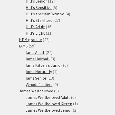
12
produkty
Hill's Senior
12
produktů
5
Hill's Sensitive
5
produktů
4
Hill's speciální krmivo
4
27
produkty
Hill's Sterilised
27
16
produktů
Hill’s Adult
16
produktů
11
Hill’s Light
11
42
produktů
HPM granule
42
59
produktů
IAMS
59
produktů
27
Iams Adult
27
produktů
3
Iams Hairball
3
produkty
6
Iams Kitten & Junior
6
1
produktů
Iams Naturally
1
13
produkt
Iams Senior
13
produktů
9
Výhodná balení
9
produktů
9
James Wellbeloved
9
produktů
6
James Wellbeloved Adult
6
produktů
1
James Wellbeloved Kitten
1
2
produkt
James Wellbeloved Senior
2