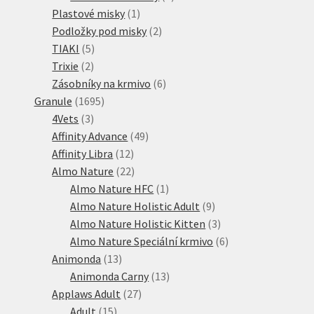
1
produkty
Plastové misky
1
produkt
2
Podložky pod misky
2
5
produkty
TIAKI
5
2
produktů
Trixie
2
produkty
6
Zásobníky na krmivo
6
1695
produktů
Granule
1695
3
produktů
4Vets
3
produkty
49
Affinity Advance
49
12
produktů
Affinity Libra
12
produktů
22
Almo Nature
22
produktů
1
Almo Nature HFC
1
produkt
9
Almo Nature Holistic Adult
9
produktů
3
Almo Nature Holistic Kitten
3
produkty
6
Almo Nature Speciální krmivo
6
13
produktů
Animonda
13
produktů
13
Animonda Carny
13
27
produktů
Applaws Adult
27
15
produktů
Adult
15