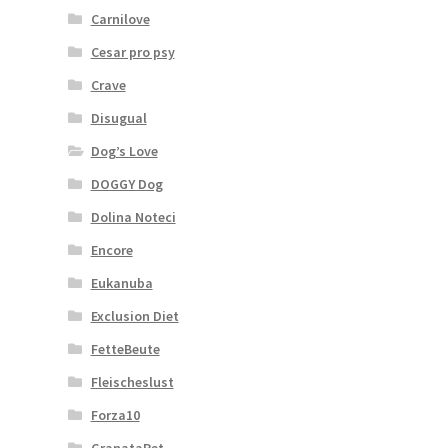
Carnilove
Cesar pro psy
Crave
Disugual
Dog’s Love
DOGGY Dog
Dolina Noteci
Encore
Eukanuba
Exclusion Diet
FetteBeute
Fleischeslust
Forza10
GranataPet