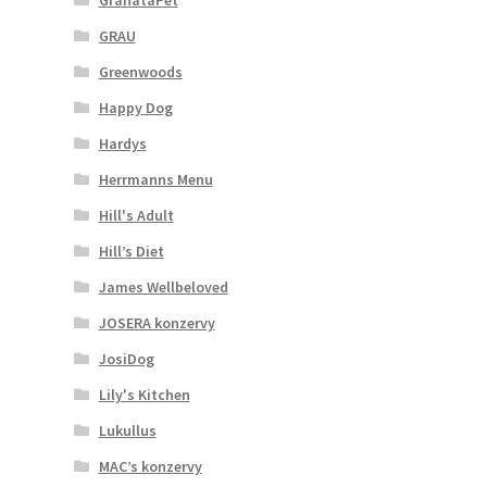
GRAU
Greenwoods
Happy Dog
Hardys
Herrmanns Menu
Hill's Adult
Hill’s Diet
James Wellbeloved
JOSERA konzervy
JosiDog
Lily's Kitchen
Lukullus
MAC’s konzervy