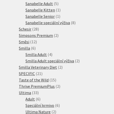
produktů
5
Sanabelle Adult
5
produktů
1
Sanabelle Kitten
1
1
produkt
Sanabelle Senior
1
produkt
8
Sanabelle speciální výživa
8
28
produktů
Schesir
28
produktů
2
Simpsons Premium
2
12
produkty
Směsi
12
6
produktů
Smilla
6
produktů
4
Smilla Adult
4
produkty
2
Smilla Adult speciální výživa
2
2
produkty
Smilla Veterinary Diet
2
21
produkty
SPECIFIC
21
produktů
15
Taste of the Wild
15
produktů
2
Thrive PremiumPlus
2
33
produkty
Ultima
33
produktů
6
Adult
6
produktů
6
Speciální krmivo
6
2
produktů
Ultima Nature
2