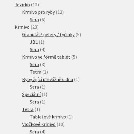
produktů
12
Jezírko
12
produktů
12
Krmivo pro ryby
12
6
produktů
Sera
6
23
produktů
Krmivo
23
produktů
5
Granulát/ pelety / tyčinky
5
1
produktů
JBL
1
produkt
4
Sera
4
produkty
5
Krmivo ve formě tablet
5
3
produktů
Sera
3
produkty
1
Tetra
1
produkt
1
Ryby žijící převážně u dna
1
1
produkt
Sera
1
produkt
1
Speciální
1
1
produkt
Sera
1
1
produkt
Tetra
1
produkt
1
Tabletové krmivo
1
10
produkt
Vločkové krmivo
10
4
produktů
Sera
4