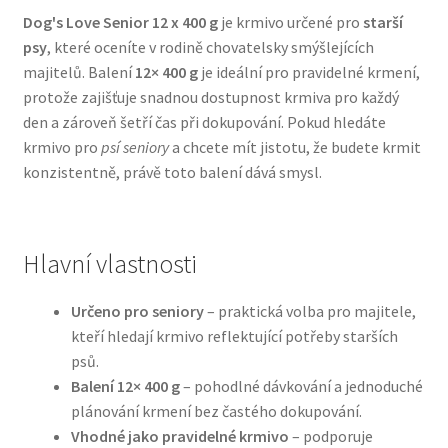
Dog's Love Senior 12 x 400 g
je krmivo určené pro
starší
psy
, které oceníte v rodině chovatelsky smýšlejících
Bozita pro psy — Švédské krmivo s nordickou kvalitou
majitelů. Balení
12× 400 g
je ideální pro pravidelné krmení,
protože zajišťuje snadnou dostupnost krmiva pro každý
Brit pro psy
den a zároveň šetří čas při dokupování. Pokud hledáte
krmivo pro
psí seniory
a chcete mít jistotu, že budete krmit
Granule pro psy
konzistentně, právě toto balení dává smysl.
Natural Trainer pro psy — Italské krmivo s
přírodními složkami
Hlavní vlastnosti
Happy Dog — Německá kvalita a přirozené složení
Určeno pro seniory
– praktická volba pro majitele,
kteří hledají krmivo reflektující potřeby starších
Hill’s pro psy
psů.
Balení 12× 400 g
– pohodlné dávkování a jednoduché
Hračky pro psy
plánování krmení bez častého dokupování.
Vhodné jako pravidelné krmivo
– podporuje
Konzervy a kapsičky pro psy