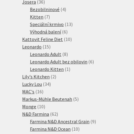
36
produkty
Josera
36
produktů
4
Bezobilninové
4
7
produkty
Kitten
7
produktů
13
Speciální krmivo
13
6
produktů
Výhodná balení
6
produktů
10
Kattovit Feline Diet
10
15
produktů
Leonardo
15
produktů
8
Leonardo Adult
8
produktů
6
Leonardo Adult bez obilovin
6
1
produktů
Leonardo Kitten
1
2
produkt
Lily's Kitchen
2
34
produkty
Lucky Lou
34
16
produktů
MAC's
16
produktů
5
Markus-Mühle Beutenah
5
10
produktů
Monge
10
produktů
62
N&D Farmina
62
produktů
9
Farmina N&D Ancestral Grain
9
10
produktů
Farmina N&D Ocean
10