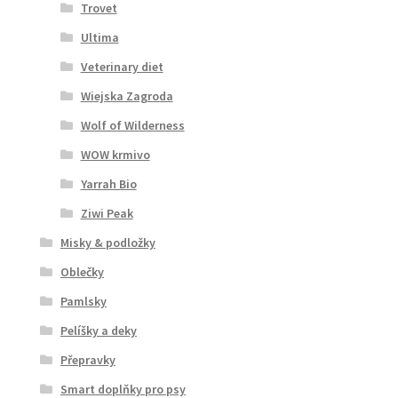
Trovet
Ultima
Veterinary diet
Wiejska Zagroda
Wolf of Wilderness
WOW krmivo
Yarrah Bio
Ziwi Peak
Misky & podložky
Oblečky
Pamlsky
Pelíšky a deky
Přepravky
Smart doplňky pro psy