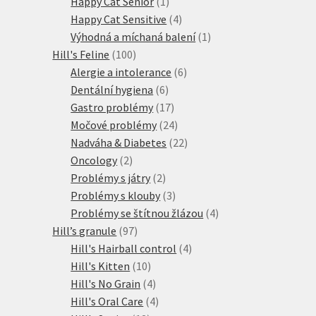
produkty
1
Happy Cat Senior
1
produkt
4
Happy Cat Sensitive
4
produkty
1
Výhodná a míchaná balení
1
100
produkt
Hill's Feline
100
produktů
6
Alergie a intolerance
6
6
produktů
Dentální hygiena
6
produktů
17
Gastro problémy
17
produktů
24
Močové problémy
24
produktů
22
Nadváha & Diabetes
22
2
produktů
Oncology
2
produkty
2
Problémy s játry
2
produkty
3
Problémy s klouby
3
produkty
4
Problémy se štítnou žlázou
4
97
produkty
Hill’s granule
97
produktů
4
Hill's Hairball control
4
10
produkty
Hill's Kitten
10
produktů
4
Hill's No Grain
4
produkty
4
Hill's Oral Care
4