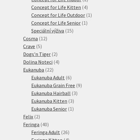
4
produkty
Concept for Life Kitten
4
produkty
1
Concept for Life Outdoor
1
1
produkt
Concept for Life Senior
1
15
produkt
Speciální výživa
15
12
produktů
Cosma
12
5
produktů
Crave
5
produktů
2
Dogs'n Tiger
2
produkty
4
Dolina Noteci
4
22
produkty
Eukanuba
22
produktů
6
Eukanuba Adult
6
produktů
9
Eukanuba Grain Free
9
3
produktů
Eukanuba Hairball
3
3
produkty
Eukanuba Kitten
3
1
produkty
Eukanuba Senior
1
2
produkt
Felix
2
produkty
40
Feringa
40
produktů
26
Feringa Adult
26
produktů
4
Feringa Kitten
4