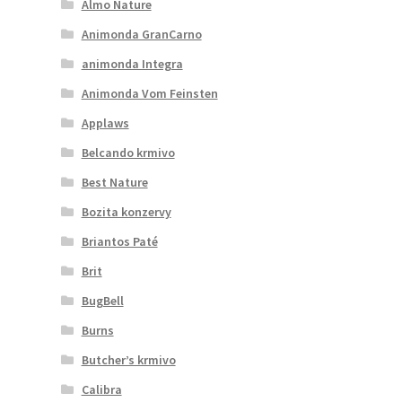
Almo Nature
Animonda GranCarno
animonda Integra
Animonda Vom Feinsten
Applaws
Belcando krmivo
Best Nature
Bozita konzervy
Briantos Paté
Brit
BugBell
Burns
Butcher’s krmivo
Calibra