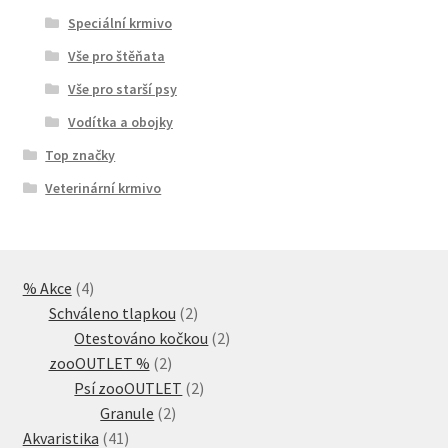
Speciální krmivo
Vše pro štěňata
Vše pro starší psy
Vodítka a obojky
Top značky
Veterinární krmivo
4
% Akce
4
produkty
2
Schváleno tlapkou
2
produkty
2
Otestováno kočkou
2
2
produkty
zooOUTLET %
2
produkty
2
Psí zooOUTLET
2
2
produkty
Granule
2
41
produkty
Akvaristika
41