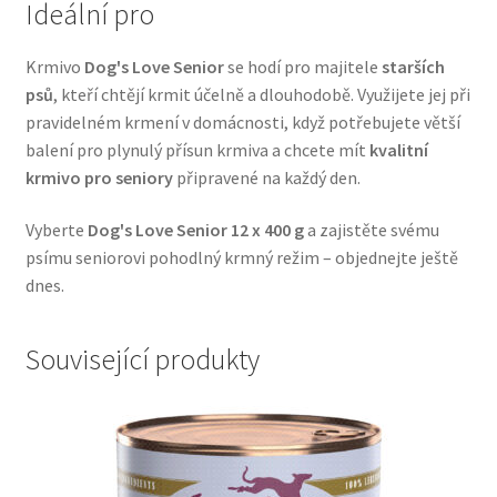
Ideální pro
Veterinární dieta pro psy
Krmivo
Dog's Love Senior
se hodí pro majitele
starších
Vodítka a obojky
psů
, kteří chtějí krmit účelně a dlouhodobě. Využijete jej při
pravidelném krmení v domácnosti, když potřebujete větší
Wolf of Wilderness
balení pro plynulý přísun krmiva a chcete mít
kvalitní
krmivo pro seniory
připravené na každý den.
Vyberte
Dog's Love Senior 12 x 400 g
a zajistěte svému
psímu seniorovi pohodlný krmný režim – objednejte ještě
dnes.
Související produkty