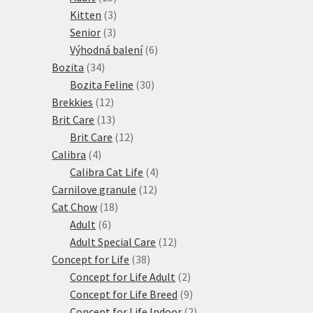
produktů
3
Kitten
3
3
produkty
Senior
3
produkty
6
Výhodná balení
6
34
produktů
Bozita
34
produktů
30
Bozita Feline
30
12
produktů
Brekkies
12
produktů
13
Brit Care
13
produktů
12
Brit Care
12
4
produktů
Calibra
4
produkty
4
Calibra Cat Life
4
12
produkty
Carnilove granule
12
18
produktů
Cat Chow
18
6
produktů
Adult
6
produktů
12
Adult Special Care
12
38
produktů
Concept for Life
38
produktů
2
Concept for Life Adult
2
produkty
9
Concept for Life Breed
9
produktů
2
Concept for Life Indoor
2