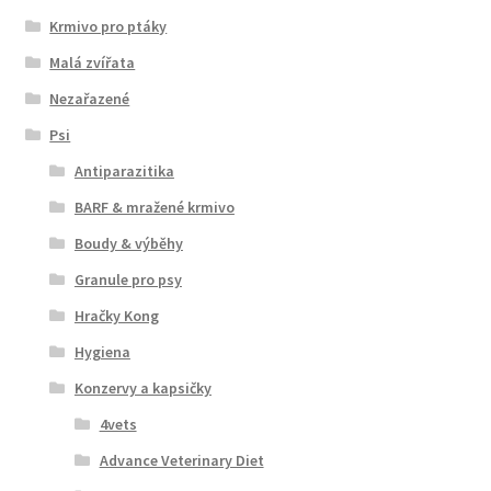
Krmivo pro ptáky
Malá zvířata
Nezařazené
Psi
Antiparazitika
BARF & mražené krmivo
Boudy & výběhy
Granule pro psy
Hračky Kong
Hygiena
Konzervy a kapsičky
4vets
Advance Veterinary Diet