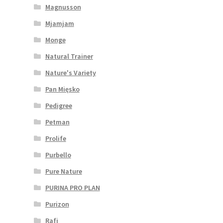
Magnusson
Mjamjam
Monge
Natural Trainer
Nature's Variety
Pan Mięsko
Pedigree
Petman
Prolife
Purbello
Pure Nature
PURINA PRO PLAN
Purizon
Rafi