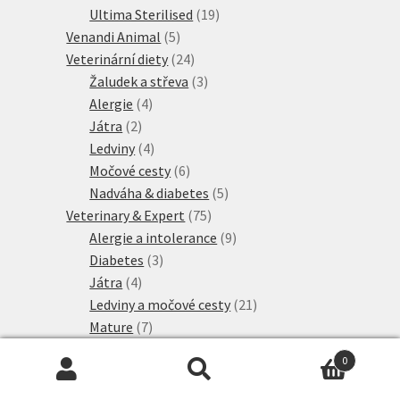
produkty
19
Ultima Sterilised
19
5
produktů
Venandi Animal
5
produktů
24
Veterinární diety
24
produktů
3
Žaludek a střeva
3
4
produkty
Alergie
4
2
produkty
Játra
2
produkty
4
Ledviny
4
produkty
6
Močové cesty
6
produktů
5
Nadváha & diabetes
5
75
produktů
Veterinary & Expert
75
produktů
9
Alergie a intolerance
9
3
produktů
Diabetes
3
4
produkty
Játra
4
produkty
21
Ledviny a močové cesty
21
7
produktů
Mature
7
produktů
4
Neutered
4
0
produkty
3
Péče o zuby
3
Hledat:
Hledat
produkty
2
Pro zdravé klouby
2