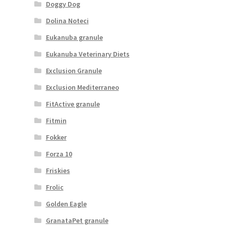
Doggy Dog
Dolina Noteci
Eukanuba granule
Eukanuba Veterinary Diets
Exclusion Granule
Exclusion Mediterraneo
FitActive granule
Fitmin
Fokker
Forza 10
Friskies
Frolic
Golden Eagle
GranataPet granule