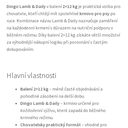
Dingo Lamb & Daily
v balení
2×12 kg
je praktická volba pro
chovatele, kteří chtějí mít spolehlivé
krmivo pro psy
po
Bozita pro psy — Švédské krmivo s nordickou kvalitou
ruce. Kombinace názvu Lamb & Daily naznačuje zaměření
na každodenní krmení s důrazem na nutriční podporu v
Brit pro psy
běžném režimu. Díky balení 2×12 kg získáte větší množství
za výhodnější nákupní logiku při porovnání s častým
Granule pro psy
dokupováním.
Natural Trainer pro psy — Italské krmivo s
přírodními složkami
Hlavní vlastnosti
Happy Dog — Německá kvalita a přirozené složení
Balení 2×12 kg
– méně časté objednávání a
pohodlné zásobení na delší dobu.
Hill’s pro psy
Dingo Lamb & Daily
– krmivo určené pro
každodenní výživu
, které zapadá do běžného
Hračky pro psy
krmného režimu.
Chovatelsky praktický formát
– vhodné pro
Konzervy a kapsičky pro psy