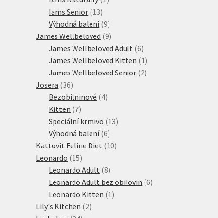
13
produkt
Iams Senior
13
produktů
9
Výhodná balení
9
produktů
9
James Wellbeloved
9
produktů
6
James Wellbeloved Adult
6
produktů
1
James Wellbeloved Kitten
1
2
produkt
James Wellbeloved Senior
2
36
produkty
Josera
36
produktů
4
Bezobilninové
4
7
produkty
Kitten
7
produktů
13
Speciální krmivo
13
6
produktů
Výhodná balení
6
produktů
10
Kattovit Feline Diet
10
15
produktů
Leonardo
15
produktů
8
Leonardo Adult
8
produktů
6
Leonardo Adult bez obilovin
6
1
produktů
Leonardo Kitten
1
2
produkt
Lily's Kitchen
2
34
produkty