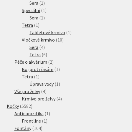
1
produkt
Sera
1
produkt
1
Speciální
1
1
produkt
Sera
1
1
produkt
Tetra
1
produkt
1
Tabletové krmivo
1
10
produkt
Vločkové krmivo
10
4
produktů
Sera
4
produkty
6
Tetra
6
produktů
2
Péče o akvárium
2
produkty
1
Boj proti řasám
1
1
produkt
Tetra
1
produkt
1
Úprava vody
1
4
produkt
Vše pro želvy
4
produkty
4
Krmivo pro želvy
4
5582
produkty
Kočky
5582
produktů
1
Antiparazitika
1
1
produkt
Frontline
1
104
produkt
Fontány
104