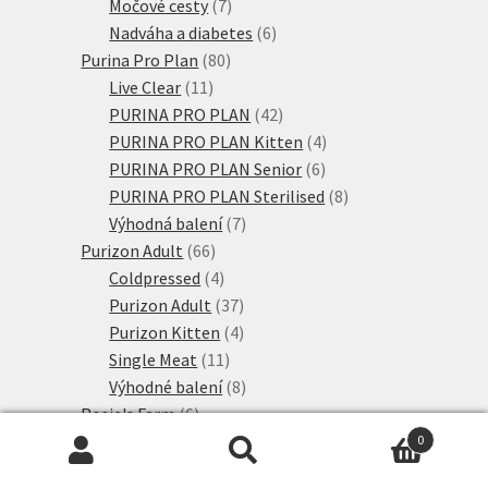
produkty
7
Močové cesty
7
produktů
6
Nadváha a diabetes
6
80
produktů
Purina Pro Plan
80
11
produktů
Live Clear
11
produktů
42
PURINA PRO PLAN
42
produktů
4
PURINA PRO PLAN Kitten
4
6
produkty
PURINA PRO PLAN Senior
6
produktů
8
PURINA PRO PLAN Sterilised
8
7
produktů
Výhodná balení
7
66
produktů
Purizon Adult
66
produktů
4
Coldpressed
4
produkty
37
Purizon Adult
37
produktů
4
Purizon Kitten
4
11
produkty
Single Meat
11
produktů
8
Výhodné balení
8
6
produktů
Rosie's Farm
6
6
produktů
Adult
6
0
Hledat:
Hledat
produktů
107
Royal Canin
107