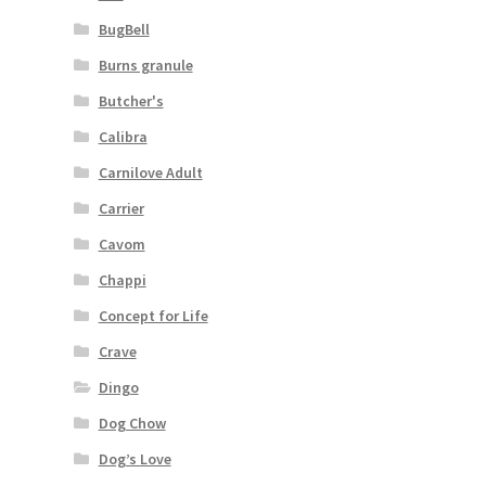
BugBell
Burns granule
Butcher's
Calibra
Carnilove Adult
Carrier
Cavom
Chappi
Concept for Life
Crave
Dingo
Dog Chow
Dog’s Love