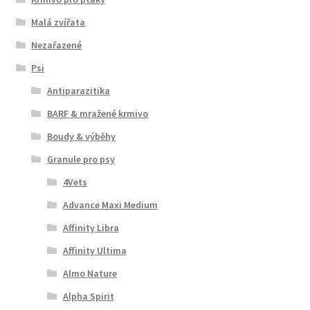
Malá zvířata
Nezařazené
Psi
Antiparazitika
BARF & mražené krmivo
Boudy & výběhy
Granule pro psy
4Vets
Advance Maxi Medium
Affinity Libra
Affinity Ultima
Almo Nature
Alpha Spirit