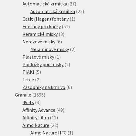
produktů
27
Automatická krmítka
27
produktů
22
Automatická krmítka
22
1
produktů
Catit (Hagen) fontány
1
51
produkt
Fontány pro kočky
51
3
produktů
Keramické misky
3
6
produkty
Nerezové misky
6
produktů
2
Melaminové misky
2
1
produkty
Plastové misky
1
produkt
2
Podložky pod misky
2
5
produkty
TIAKI
5
2
produktů
Trixie
2
produkty
6
Zásobníky na krmivo
6
1695
produktů
Granule
1695
3
produktů
4Vets
3
produkty
49
Affinity Advance
49
12
produktů
Affinity Libra
12
produktů
22
Almo Nature
22
produktů
1
Almo Nature HFC
1