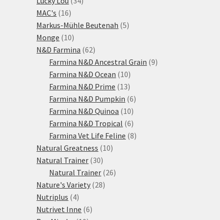
Lucky Lou
34
16
produktů
MAC's
16
produktů
5
Markus-Mühle Beutenah
5
10
produktů
Monge
10
produktů
62
N&D Farmina
62
produktů
9
Farmina N&D Ancestral Grain
9
10
produktů
Farmina N&D Ocean
10
13
produktů
Farmina N&D Prime
13
produktů
6
Farmina N&D Pumpkin
6
10
produktů
Farmina N&D Quinoa
10
produktů
6
Farmina N&D Tropical
6
produktů
8
Farmina Vet Life Feline
8
10
produktů
Natural Greatness
10
30
produktů
Natural Trainer
30
produktů
26
Natural Trainer
26
28
produktů
Nature's Variety
28
4
produktů
Nutriplus
4
produkty
6
Nutrivet Inne
6