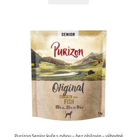
Purizon Senior kuře s rybou – bez obilovin – výhodné