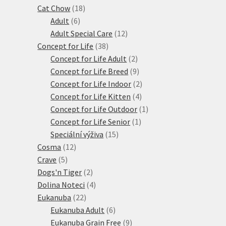
18
produktů
Cat Chow
18
6
produktů
Adult
6
produktů
12
Adult Special Care
12
38
produktů
Concept for Life
38
produktů
2
Concept for Life Adult
2
produkty
9
Concept for Life Breed
9
produktů
2
Concept for Life Indoor
2
4
produkty
Concept for Life Kitten
4
produkty
1
Concept for Life Outdoor
1
1
produkt
Concept for Life Senior
1
15
produkt
Speciální výživa
15
12
produktů
Cosma
12
5
produktů
Crave
5
produktů
2
Dogs'n Tiger
2
produkty
4
Dolina Noteci
4
22
produkty
Eukanuba
22
produktů
6
Eukanuba Adult
6
produktů
9
Eukanuba Grain Free
9