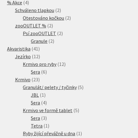
4
% Akce
4
produkty
2
Schváleno tlapkou
2
produkty
2
Otestováno kočkou
2
2
produkty
zooOUTLET %
2
produkty
2
Psí zooOUTLET
2
2
produkty
Granule
2
41
produkty
Akvaristika
41
produktů
12
Jezírko
12
produktů
12
Krmivo pro ryby
12
6
produktů
Sera
6
23
produktů
Krmivo
23
produktů
5
Granulát/ pelety / tyčinky
5
1
produktů
JBL
1
produkt
4
Sera
4
produkty
5
Krmivo ve formě tablet
5
3
produktů
Sera
3
produkty
1
Tetra
1
produkt
1
Ryby žijící převážně u dna
1