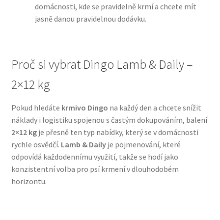
domácnosti, kde se pravidelně krmí a chcete mít
jasně danou pravidelnou dodávku.
N&D Farmina pro psy — Italské holistic krmivo
Oblečky pro psy
Proč si vybrat Dingo Lamb & Daily –
Pamlsky pro psy
2×12 kg
Pelíšky pro psy
Pokud hledáte
krmivo Dingo
na každý den a chcete snížit
náklady i logistiku spojenou s častým dokupováním, balení
Ortopedické pelíšky
2×12 kg
je přesně ten typ nabídky, který se v domácnosti
rychle osvědčí.
Lamb & Daily
je pojmenování, které
Přepravky pro psy
odpovídá každodennímu využití, takže se hodí jako
konzistentní volba pro psí krmení v dlouhodobém
Purizon pro psy — Vysoký obsah masa, bez obilovin
horizontu.
Royal Canin pro psy