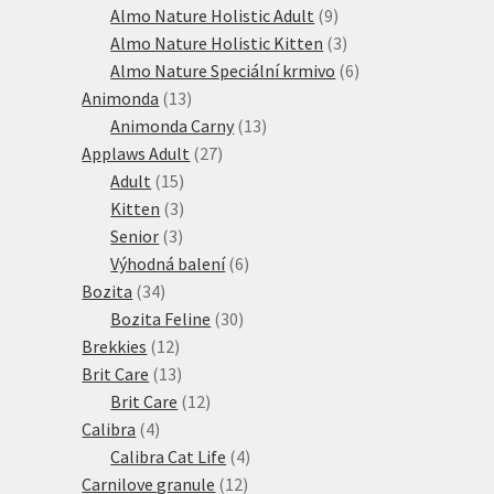
produkt
9
Almo Nature Holistic Adult
9
produktů
3
Almo Nature Holistic Kitten
3
produkty
6
Almo Nature Speciální krmivo
6
13
produktů
Animonda
13
produktů
13
Animonda Carny
13
27
produktů
Applaws Adult
27
15
produktů
Adult
15
produktů
3
Kitten
3
3
produkty
Senior
3
produkty
6
Výhodná balení
6
34
produktů
Bozita
34
produktů
30
Bozita Feline
30
12
produktů
Brekkies
12
produktů
13
Brit Care
13
produktů
12
Brit Care
12
4
produktů
Calibra
4
produkty
4
Calibra Cat Life
4
12
produkty
Carnilove granule
12