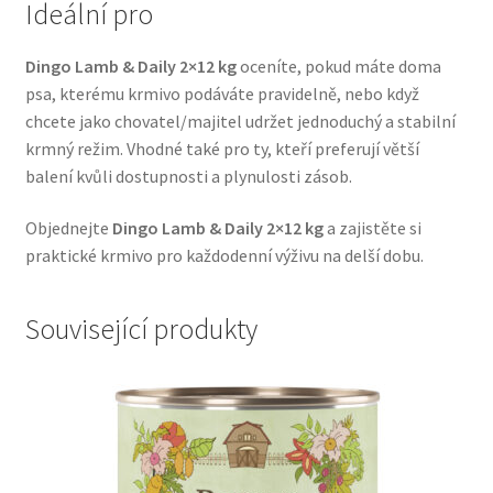
Ideální pro
Veterinární dieta pro psy
Dingo Lamb & Daily 2×12 kg
oceníte, pokud máte doma
Vodítka a obojky
psa, kterému krmivo podáváte pravidelně, nebo když
chcete jako chovatel/majitel udržet jednoduchý a stabilní
Wolf of Wilderness
krmný režim. Vhodné také pro ty, kteří preferují větší
balení kvůli dostupnosti a plynulosti zásob.
Objednejte
Dingo Lamb & Daily 2×12 kg
a zajistěte si
praktické krmivo pro každodenní výživu na delší dobu.
Související produkty