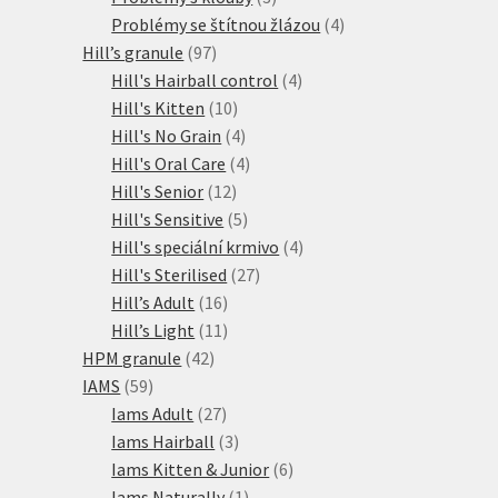
produkty
4
Problémy se štítnou žlázou
4
97
produkty
Hill’s granule
97
produktů
4
Hill's Hairball control
4
10
produkty
Hill's Kitten
10
produktů
4
Hill's No Grain
4
produkty
4
Hill's Oral Care
4
12
produkty
Hill's Senior
12
produktů
5
Hill's Sensitive
5
produktů
4
Hill's speciální krmivo
4
27
produkty
Hill's Sterilised
27
16
produktů
Hill’s Adult
16
produktů
11
Hill’s Light
11
42
produktů
HPM granule
42
59
produktů
IAMS
59
produktů
27
Iams Adult
27
produktů
3
Iams Hairball
3
produkty
6
Iams Kitten & Junior
6
1
produktů
Iams Naturally
1