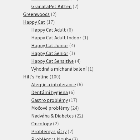
produktů
2
GranataPet Kitten
2
2
produkty
Greenwoods
2
17
produkty
Happy Cat
17
produktů
6
Happy Cat Adult
6
produktů
1
Happy Cat Adult Indoor
1
4
produkt
Happy Cat Junior
4
produkty
1
Happy Cat Senior
1
produkt
4
Happy Cat Sensitive
4
produkty
1
Výhodná a míchaná balení
1
100
produkt
Hill's Feline
100
produktů
6
Alergie a intolerance
6
6
produktů
Dentální hygiena
6
produktů
17
Gastro problémy
17
produktů
24
Močové problémy
24
produktů
22
Nadváha & Diabetes
22
2
produktů
Oncology
2
produkty
2
Problémy s játry
2
produkty
3
Problémy s klouby
3