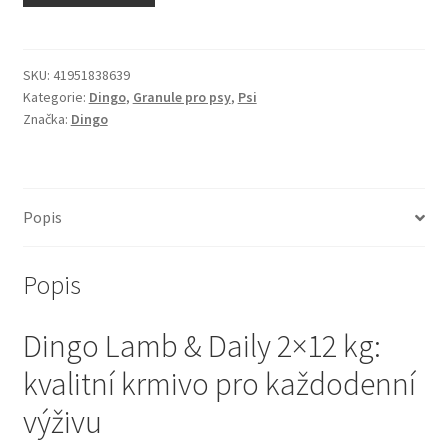
N&D Farmina pro kočky — Italské holistic krmivo
Odpočívadla pro kočky
SKU:
41951838639
Kategorie:
Dingo
,
Granule pro psy
,
Psi
Značka:
Dingo
Pamlsky pro kočky
Purizon pro kočky
Popis
Royal Canin pro kočky
Popis
Škrabadla pro kočky
Dingo Lamb & Daily 2×12 kg:
Veterinární dieta pro kočky
kvalitní krmivo pro každodenní
Vše pro psy — Krmivo, doplňky, vybavení
výživu
Boudy a výběhy