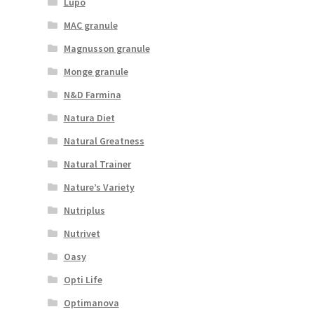
Lupo
MAC granule
Magnusson granule
Monge granule
N&D Farmina
Natura Diet
Natural Greatness
Natural Trainer
Nature’s Variety
Nutriplus
Nutrivet
Oasy
Opti Life
Optimanova