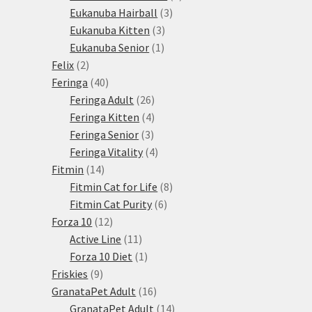
3
produktů
Eukanuba Hairball
3
3
produkty
Eukanuba Kitten
3
1
produkty
Eukanuba Senior
1
2
produkt
Felix
2
produkty
40
Feringa
40
produktů
26
Feringa Adult
26
produktů
4
Feringa Kitten
4
3
produkty
Feringa Senior
3
produkty
4
Feringa Vitality
4
14
produkty
Fitmin
14
produktů
8
Fitmin Cat for Life
8
6
produktů
Fitmin Cat Purity
6
12
produktů
Forza 10
12
produktů
11
Active Line
11
produktů
1
Forza 10 Diet
1
9
produkt
Friskies
9
produktů
16
GranataPet Adult
16
produktů
14
GranataPet Adult
14