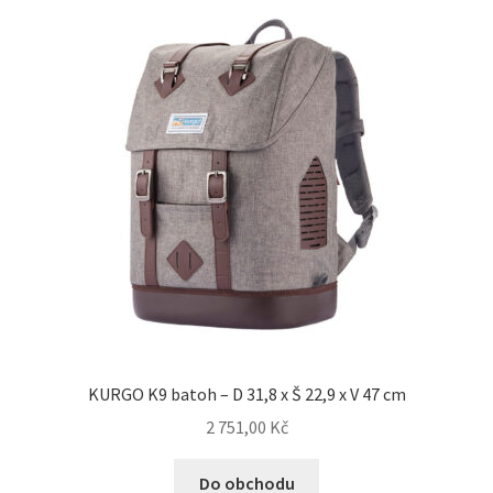
KURGO K9 batoh – D 31,8 x Š 22,9 x V 47 cm
2 751,00
Kč
Do obchodu