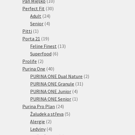
10
produktů
Pan Mięsko
10
30
produktů
Perfect Fit
30
24
produktů
Adult
24
4
produktů
Senior
4
1
produkty
Pitti
1
produkt
19
Porta 21
19
produktů
13
Feline Finest
13
6
produktů
Superfood
6
2
produktů
Prolife
2
produkty
40
Purina One
40
produktů
2
PURINA ONE Dual Nature
2
31
produkty
PURINA ONE Granule
31
4
produktů
PURINA ONE Junior
4
produkty
1
PURINA ONE Senior
1
24
produkt
Purina Pro Plan
24
produktů
5
Žaludek a střeva
5
2
produktů
Alergie
2
produkty
4
Ledviny
4