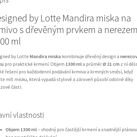
signed by Lotte Mandira miska na
mivo s dřevěným prvkem a nereze
00 ml
gned by Lotte
Mandira miska
kombinuje dřevěný design a
nerezo
ku
pro praktické krmení. Objem
1300 ml
a průměr
Ø 21 cm
z ní děla
lé řešení pro každodenní podávání krmiva a krmných směsí, když
te mít misku, která vypadá stylově a zároveň působí odolně díky
zové části.
avní vlastnosti
Objem 1300 ml
– vhodný pro častější krmení a snadnější plánov
bez neustálého dolévání.