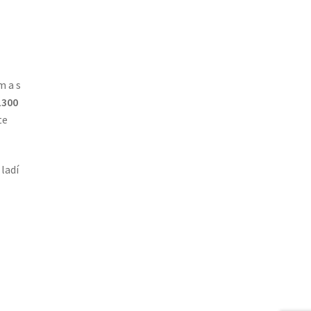
 a s
1300
te
ladí