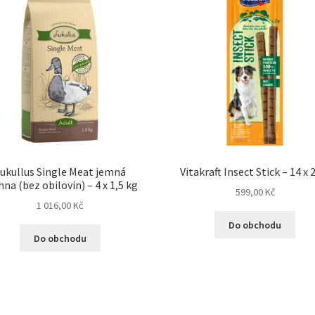
ukullus Single Meat jemná
Vitakraft Insect Stick – 14 x 
hna (bez obilovin) – 4 x 1,5 kg
599,00
Kč
1 016,00
Kč
Do obchodu
Do obchodu