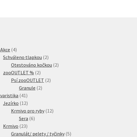
4
 Akce
4
produkty
2
Schváleno tlapkou
2
produkty
2
Otestováno kočkou
2
2
produkty
zooOUTLET %
2
produkty
2
Psí zooOUTLET
2
2
produkty
Granule
2
41
produkty
varistika
41
produktů
12
Jezírko
12
produktů
12
Krmivo pro ryby
12
6
produktů
Sera
6
23
produktů
Krmivo
23
produktů
5
Granulát/ pelety / tyčinky
5