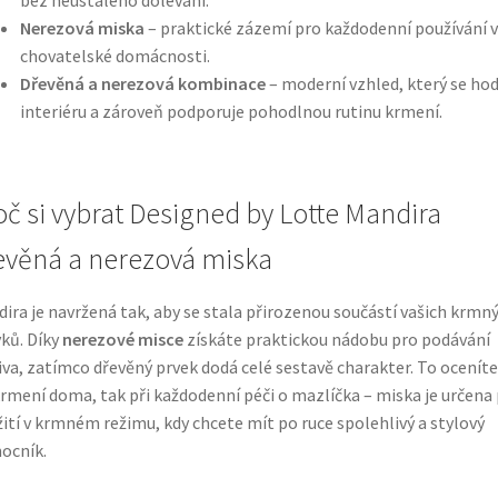
Nerezová miska
– praktické zázemí pro každodenní používání v
chovatelské domácnosti.
Dřevěná a nerezová kombinace
– moderní vzhled, který se hod
interiéru a zároveň podporuje pohodlnou rutinu krmení.
oč si vybrat Designed by Lotte Mandira
evěná a nerezová miska
ira je navržená tak, aby se stala přirozenou součástí vašich krmn
ků. Díky
nerezové misce
získáte praktickou nádobu pro podávání
va, zatímco dřevěný prvek dodá celé sestavě charakter. To oceníte
krmení doma, tak při každodenní péči o mazlíčka – miska je určena
ití v krmném režimu, kdy chcete mít po ruce spolehlivý a stylový
ocník.