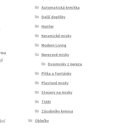
Automatická krmítka
Další doplňky
m
Hunter
Keramické misky
Modern Living
vou
Nerezové misky
jí
Dvojmisky z nerezu
Pítka a fontánky
Plastové misky
Stojany na misky
TIAKI
Zásobníky krmiva
Oblečky
ání