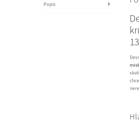
Popis
De
kr
13
Desi
mis
skvě
chce
nere
Hl