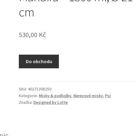
cm
530,00
Kč
Do obchodu
SKU:
40271308250
Kategorie:
Misky & podložky
,
Nerezové misky
,
Psi
Značka:
Designed by Lotte
pis