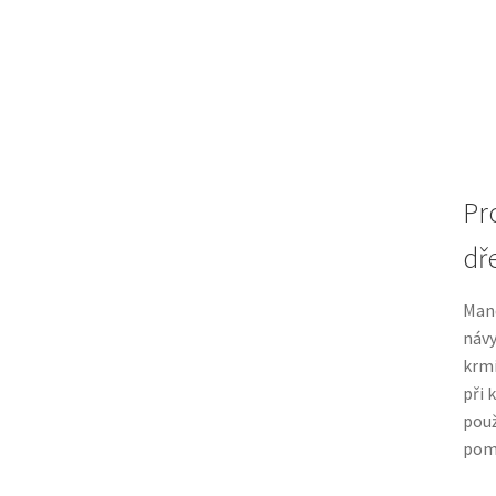
Pr
dř
Mand
návy
krmi
při 
použ
pom