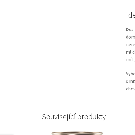
Id
Desi
domá
nere
ml
d
mít 
Vybe
s in
chov
Související produkty