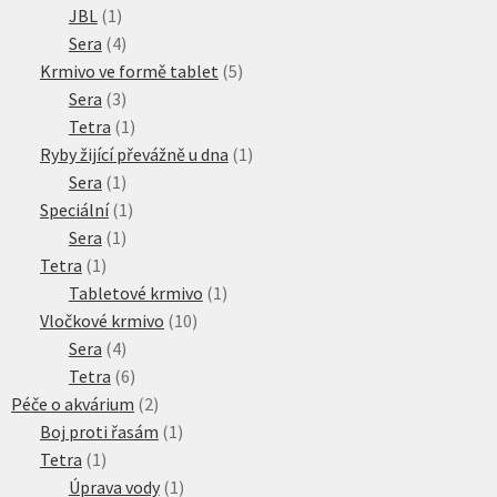
1
produktů
JBL
1
produkt
4
Sera
4
produkty
5
Krmivo ve formě tablet
5
3
produktů
Sera
3
produkty
1
Tetra
1
produkt
1
Ryby žijící převážně u dna
1
1
produkt
Sera
1
produkt
1
Speciální
1
1
produkt
Sera
1
1
produkt
Tetra
1
produkt
1
Tabletové krmivo
1
10
produkt
Vločkové krmivo
10
4
produktů
Sera
4
produkty
6
Tetra
6
produktů
2
Péče o akvárium
2
produkty
1
Boj proti řasám
1
1
produkt
Tetra
1
produkt
1
Úprava vody
1