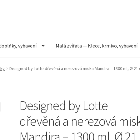
doplňky, vybavení
Malá zvířata — Klece, krmivo, vybavení
rmivo, vybavení
Můj účet
Obchod
Pokladna
Vše pro kočky
sky
Designed by Lotte dřevěná a nerezová miska Mandira – 1300 ml, Ø 21
Designed by Lotte
dřevěná a nerezová mis
Mandira – 1300 ml, Ø 21