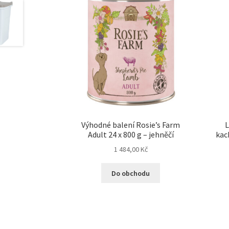
Výhodné balení Rosie’s Farm
L
Adult 24 x 800 g – jehněčí
kac
1 484,00
Kč
Do obchodu