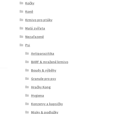
Kočky
Koně
Krmivo pro ptáky
Malá zvířata
Nezařazené
Psi
Antiparazitika
BARF & mražené krmivo
Boudy & výběhy
Granule pro psy
Hračky Kong
Hygiena
Konzervy a kapsičky
Misky & podložky