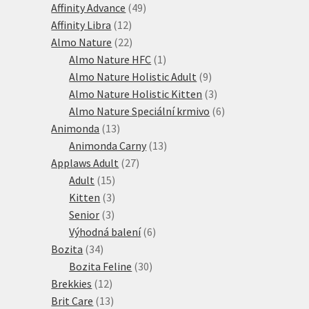
produkty
49
Affinity Advance
49
12
produktů
Affinity Libra
12
produktů
22
Almo Nature
22
produktů
1
Almo Nature HFC
1
produkt
9
Almo Nature Holistic Adult
9
produktů
3
Almo Nature Holistic Kitten
3
produkty
6
Almo Nature Speciální krmivo
6
13
produktů
Animonda
13
produktů
13
Animonda Carny
13
27
produktů
Applaws Adult
27
15
produktů
Adult
15
produktů
3
Kitten
3
3
produkty
Senior
3
produkty
6
Výhodná balení
6
34
produktů
Bozita
34
produktů
30
Bozita Feline
30
12
produktů
Brekkies
12
produktů
13
Brit Care
13