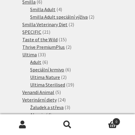
6
produktů
Smilla
6
produktů
4
Smilla Adult
4
produkty
2
Smilla Adult speciální výživa
2
2
produkty
Smilla Veterinary Diet
2
21
produkty
SPECIFIC
21
produktů
15
Taste of the Wild
15
produktů
2
Thrive PremiumPlus
2
33
produkty
Ultima
33
produktů
6
Adult
6
produktů
6
Speciální krmivo
6
2
produktů
Ultima Nature
2
produkty
19
Ultima Sterilised
19
5
produktů
Venandi Animal
5
produktů
24
Veterinární diety
24
produktů
3
Žaludek a střeva
3
4
produkty
Alergie
4
2
produkty
Játra
2
0
Hledat:
Hledat
produkty
4
Ledviny
4