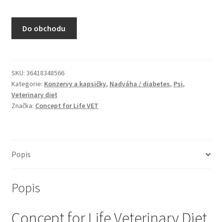
N&D Farmina pro kočky — Italské holistic krmivo
Do obchodu
Odpočívadla pro kočky
Pamlsky pro kočky
SKU:
36418348566
Kategorie:
Konzervy a kapsičky
,
Nadváha / diabetes
,
Psi
,
Purizon pro kočky
Veterinary diet
Značka:
Concept for Life VET
Royal Canin pro kočky
Škrabadla pro kočky
Popis
Veterinární dieta pro kočky
Popis
Vše pro psy — Krmivo, doplňky, vybavení
Concept for Life Veterinary Diet
Boudy a výběhy