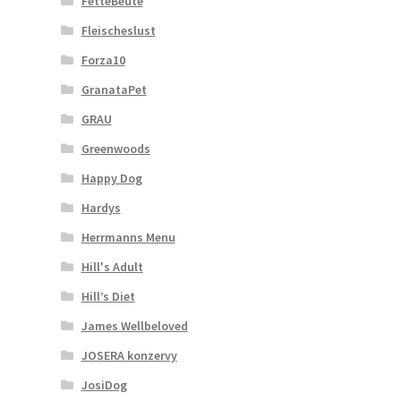
FetteBeute
Fleischeslust
Forza10
GranataPet
GRAU
Greenwoods
Happy Dog
Hardys
Herrmanns Menu
Hill's Adult
Hill’s Diet
James Wellbeloved
JOSERA konzervy
JosiDog