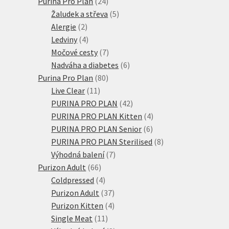
24
produkt
Purina Pro Plan
24
produktů
5
Žaludek a střeva
5
2
produktů
Alergie
2
produkty
4
Ledviny
4
produkty
7
Močové cesty
7
produktů
6
Nadváha a diabetes
6
80
produktů
Purina Pro Plan
80
11
produktů
Live Clear
11
produktů
42
PURINA PRO PLAN
42
produktů
4
PURINA PRO PLAN Kitten
4
6
produkty
PURINA PRO PLAN Senior
6
produktů
8
PURINA PRO PLAN Sterilised
8
7
produktů
Výhodná balení
7
66
produktů
Purizon Adult
66
produktů
4
Coldpressed
4
produkty
37
Purizon Adult
37
produktů
4
Purizon Kitten
4
11
produkty
Single Meat
11