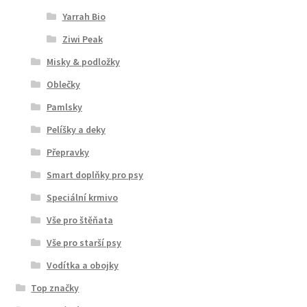
Yarrah Bio
Ziwi Peak
Misky & podložky
Oblečky
Pamlsky
Pelíšky a deky
Přepravky
Smart doplňky pro psy
Speciální krmivo
Vše pro štěňata
Vše pro starší psy
Vodítka a obojky
Top značky