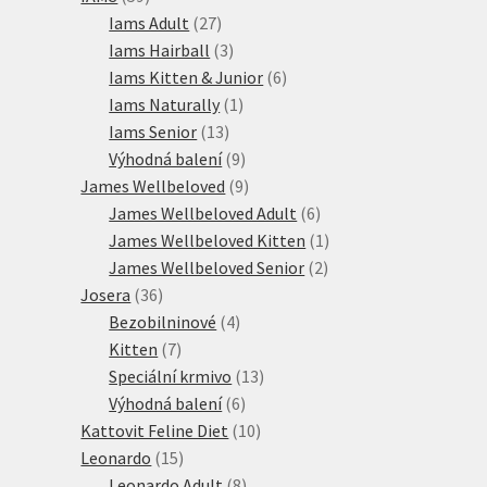
produktů
27
Iams Adult
27
produktů
3
Iams Hairball
3
produkty
6
Iams Kitten & Junior
6
1
produktů
Iams Naturally
1
13
produkt
Iams Senior
13
produktů
9
Výhodná balení
9
produktů
9
James Wellbeloved
9
produktů
6
James Wellbeloved Adult
6
produktů
1
James Wellbeloved Kitten
1
2
produkt
James Wellbeloved Senior
2
36
produkty
Josera
36
produktů
4
Bezobilninové
4
7
produkty
Kitten
7
produktů
13
Speciální krmivo
13
6
produktů
Výhodná balení
6
produktů
10
Kattovit Feline Diet
10
15
produktů
Leonardo
15
produktů
8
Leonardo Adult
8