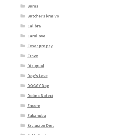
Burns
Butcher’s krmivo
Calibra
Carnilove
Cesar pro psy
Crave
Disugual
Dog’s Love
DOGGY Dog
Dolina Noteci
Encore
Eukanuba
Exclusion Diet