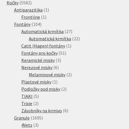
5582
produkty
Kočky
5582
produktů
1
Antiparazitika
1
1
produkt
Frontline
1
104
produkt
Fontány
104
produktů
27
Automatická krmítka
27
produktů
22
Automatická krmítka
22
1
produktů
Catit (Hagen) fontány
1
51
produkt
Fontány pro kočky
51
3
produktů
Keramické misky
3
6
produkty
Nerezové misky
6
produktů
2
Melaminové misky
2
1
produkty
Plastové misky
1
produkt
2
Podložky pod misky
2
5
produkty
TIAKI
5
2
produktů
Trixie
2
produkty
6
Zásobníky na krmivo
6
1695
produktů
Granule
1695
3
produktů
4Vets
3