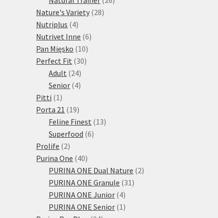
28
produktů
Nature's Variety
28
4
produktů
Nutriplus
4
produkty
6
Nutrivet Inne
6
10
produktů
Pan Mięsko
10
30
produktů
Perfect Fit
30
24
produktů
Adult
24
4
produktů
Senior
4
1
produkty
Pitti
1
produkt
19
Porta 21
19
produktů
13
Feline Finest
13
6
produktů
Superfood
6
2
produktů
Prolife
2
produkty
40
Purina One
40
produktů
2
PURINA ONE Dual Nature
2
31
produkty
PURINA ONE Granule
31
4
produktů
PURINA ONE Junior
4
produkty
1
PURINA ONE Senior
1