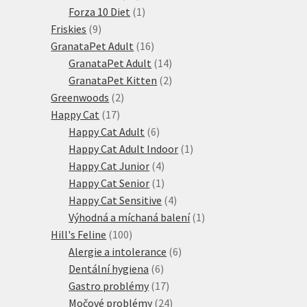
produktů
1
Forza 10 Diet
1
9
produkt
Friskies
9
produktů
16
GranataPet Adult
16
produktů
14
GranataPet Adult
14
produktů
2
GranataPet Kitten
2
2
produkty
Greenwoods
2
17
produkty
Happy Cat
17
produktů
6
Happy Cat Adult
6
produktů
1
Happy Cat Adult Indoor
1
4
produkt
Happy Cat Junior
4
produkty
1
Happy Cat Senior
1
produkt
4
Happy Cat Sensitive
4
produkty
1
Výhodná a míchaná balení
1
100
produkt
Hill's Feline
100
produktů
6
Alergie a intolerance
6
6
produktů
Dentální hygiena
6
produktů
17
Gastro problémy
17
produktů
24
Močové problémy
24