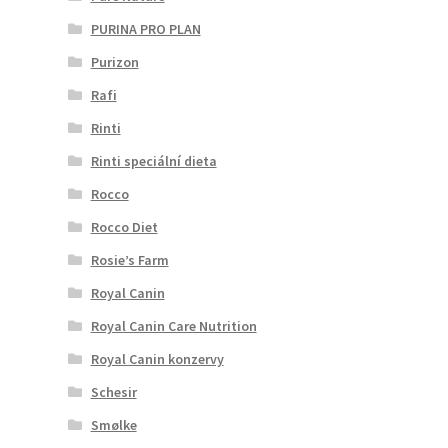
PURINA PRO PLAN
Purizon
Rafi
Rinti
Rinti speciální dieta
Rocco
Rocco Diet
Rosie’s Farm
Royal Canin
Royal Canin Care Nutrition
Royal Canin konzervy
Schesir
Smølke