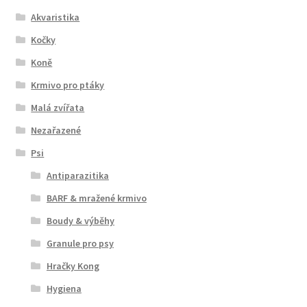
Akvaristika
Kočky
Koně
Krmivo pro ptáky
Malá zvířata
Nezařazené
Psi
Antiparazitika
BARF & mražené krmivo
Boudy & výběhy
Granule pro psy
Hračky Kong
Hygiena