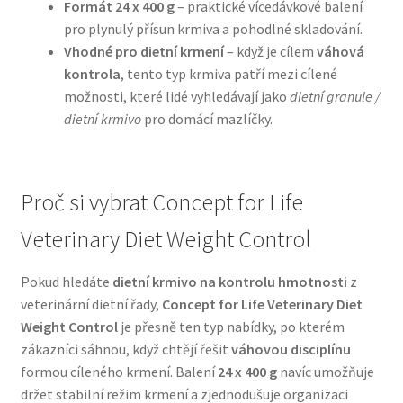
Formát 24 x 400 g
– praktické vícedávkové balení
pro plynulý přísun krmiva a pohodlné skladování.
N&D Farmina pro psy — Italské holistic krmivo
Vhodné pro dietní krmení
– když je cílem
váhová
kontrola
, tento typ krmiva patří mezi cílené
Oblečky pro psy
možnosti, které lidé vyhledávají jako
dietní granule /
dietní krmivo
pro domácí mazlíčky.
Pamlsky pro psy
Pelíšky pro psy
Proč si vybrat Concept for Life
Veterinary Diet Weight Control
Ortopedické pelíšky
Pokud hledáte
dietní krmivo na kontrolu hmotnosti
z
Přepravky pro psy
veterinární dietní řady,
Concept for Life Veterinary Diet
Weight Control
je přesně ten typ nabídky, po kterém
Purizon pro psy — Vysoký obsah masa, bez obilovin
zákazníci sáhnou, když chtějí řešit
váhovou disciplínu
formou cíleného krmení. Balení
24 x 400 g
navíc umožňuje
Royal Canin pro psy
držet stabilní režim krmení a zjednodušuje organizaci