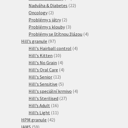
produktů
22
Nadváha & Diabetes
22
2
produktů
Oncology
2
produkty
2
Problémy s játry
2
produkty
3
Problémy s klouby
3
produkty
4
Problémy se štítnou žlázou
4
97
produkty
Hill’s granule
97
produktů
4
Hill's Hairball control
4
10
produkty
Hill's Kitten
10
produktů
4
Hill's No Grain
4
produkty
4
Hill's Oral Care
4
12
produkty
Hill's Senior
12
produktů
5
Hill's Sensitive
5
produktů
4
Hill's speciální krmivo
4
27
produkty
Hill's Sterilised
27
16
produktů
Hill’s Adult
16
produktů
11
Hill’s Light
11
42
produktů
HPM granule
42
59
produktů
IAMS
59