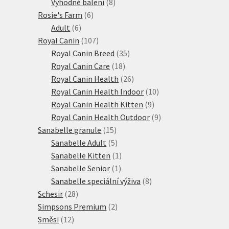
produktů
8
Výhodné balení
8
6
produktů
Rosie's Farm
6
6
produktů
Adult
6
produktů
107
Royal Canin
107
produktů
35
Royal Canin Breed
35
18
produktů
Royal Canin Care
18
produktů
26
Royal Canin Health
26
produktů
10
Royal Canin Health Indoor
10
9
produktů
Royal Canin Health Kitten
9
produktů
9
Royal Canin Health Outdoor
9
15
produktů
Sanabelle granule
15
produktů
5
Sanabelle Adult
5
produktů
1
Sanabelle Kitten
1
1
produkt
Sanabelle Senior
1
produkt
8
Sanabelle speciální výživa
8
28
produktů
Schesir
28
produktů
2
Simpsons Premium
2
12
produkty
Směsi
12