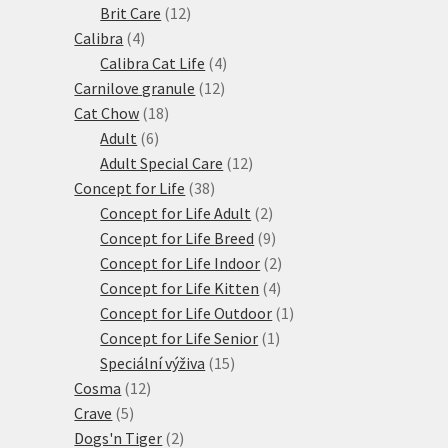
produktů
12
Brit Care
12
4
produktů
Calibra
4
produkty
4
Calibra Cat Life
4
12
produkty
Carnilove granule
12
18
produktů
Cat Chow
18
6
produktů
Adult
6
produktů
12
Adult Special Care
12
38
produktů
Concept for Life
38
produktů
2
Concept for Life Adult
2
produkty
9
Concept for Life Breed
9
produktů
2
Concept for Life Indoor
2
4
produkty
Concept for Life Kitten
4
produkty
1
Concept for Life Outdoor
1
1
produkt
Concept for Life Senior
1
15
produkt
Speciální výživa
15
12
produktů
Cosma
12
5
produktů
Crave
5
produktů
2
Dogs'n Tiger
2