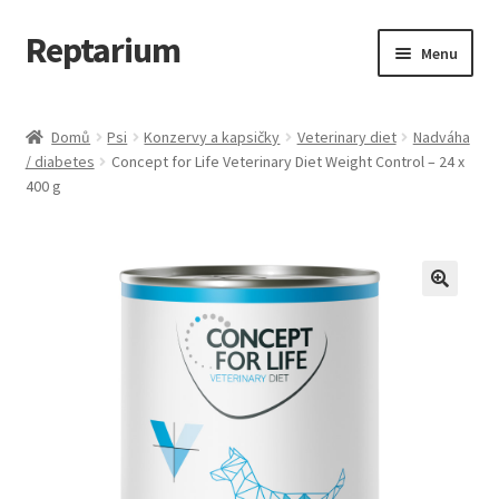
Reptarium
Přeskočit
Přejít
Menu
na
k
navigaci
obsahu
Úvodní stránka
webu
Domů
Psi
Konzervy a kapsičky
Veterinary diet
Nadváha
/ diabetes
Concept for Life Veterinary Diet Weight Control – 24 x
Košík
400 g
Malá zvířata — Klece, krmivo, vybavení
Můj účet
Obchod
Pokladna
Vše pro kočky