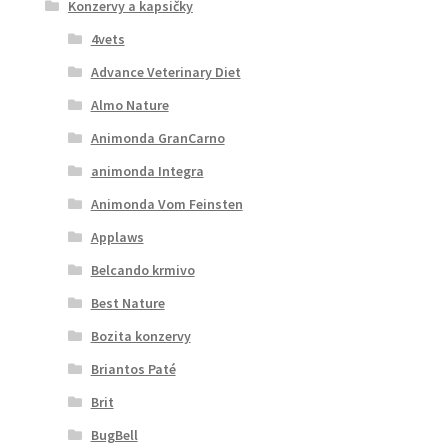
Konzervy a kapsičky
4vets
Advance Veterinary Diet
Almo Nature
Animonda GranCarno
animonda Integra
Animonda Vom Feinsten
Applaws
Belcando krmivo
Best Nature
Bozita konzervy
Briantos Paté
Brit
BugBell