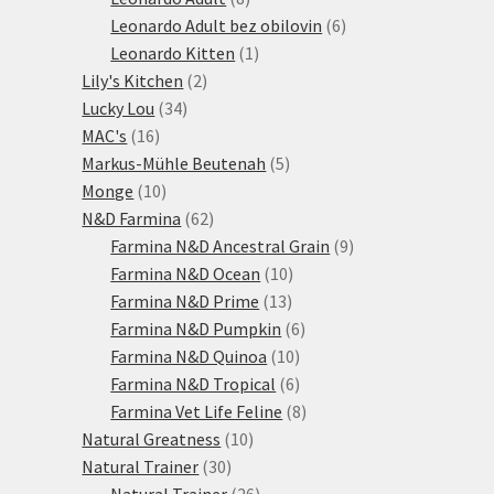
produktů
6
Leonardo Adult bez obilovin
6
1
produktů
Leonardo Kitten
1
2
produkt
Lily's Kitchen
2
34
produkty
Lucky Lou
34
16
produktů
MAC's
16
produktů
5
Markus-Mühle Beutenah
5
10
produktů
Monge
10
produktů
62
N&D Farmina
62
produktů
9
Farmina N&D Ancestral Grain
9
10
produktů
Farmina N&D Ocean
10
13
produktů
Farmina N&D Prime
13
produktů
6
Farmina N&D Pumpkin
6
10
produktů
Farmina N&D Quinoa
10
produktů
6
Farmina N&D Tropical
6
produktů
8
Farmina Vet Life Feline
8
10
produktů
Natural Greatness
10
30
produktů
Natural Trainer
30
produktů
26
Natural Trainer
26