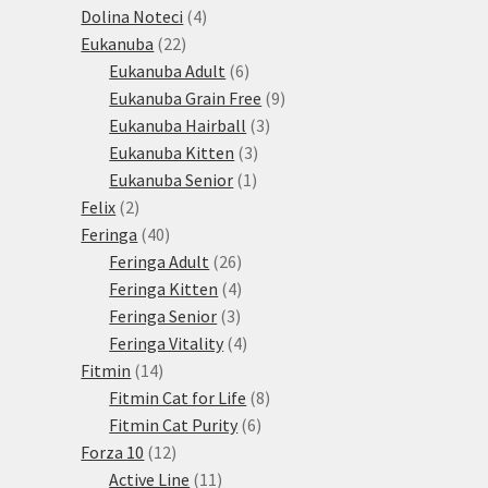
produkty
4
Dolina Noteci
4
22
produkty
Eukanuba
22
produktů
6
Eukanuba Adult
6
produktů
9
Eukanuba Grain Free
9
3
produktů
Eukanuba Hairball
3
3
produkty
Eukanuba Kitten
3
1
produkty
Eukanuba Senior
1
2
produkt
Felix
2
produkty
40
Feringa
40
produktů
26
Feringa Adult
26
produktů
4
Feringa Kitten
4
3
produkty
Feringa Senior
3
produkty
4
Feringa Vitality
4
14
produkty
Fitmin
14
produktů
8
Fitmin Cat for Life
8
6
produktů
Fitmin Cat Purity
6
12
produktů
Forza 10
12
produktů
11
Active Line
11