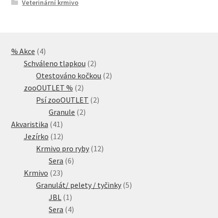
Veterinární krmivo
4
% Akce
4
produkty
2
Schváleno tlapkou
2
produkty
2
Otestováno kočkou
2
2
produkty
zooOUTLET %
2
produkty
2
Psí zooOUTLET
2
2
produkty
Granule
2
41
produkty
Akvaristika
41
produktů
12
Jezírko
12
produktů
12
Krmivo pro ryby
12
6
produktů
Sera
6
23
produktů
Krmivo
23
produktů
5
Granulát/ pelety / tyčinky
5
1
produktů
JBL
1
produkt
4
Sera
4