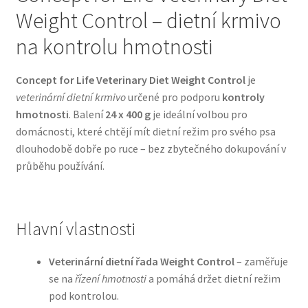
Weight Control – dietní krmivo
Bozita pro psy — Švédské krmivo s nordickou kvalitou
na kontrolu hmotnosti
Brit pro psy
Concept for Life Veterinary Diet Weight Control
je
veterinární dietní krmivo
určené pro podporu
kontroly
Granule pro psy
hmotnosti
. Balení
24 x 400 g
je ideální volbou pro
domácnosti, které chtějí mít dietní režim pro svého psa
Natural Trainer pro psy — Italské krmivo s
dlouhodobě dobře po ruce – bez zbytečného dokupování v
přírodními složkami
průběhu používání.
Happy Dog — Německá kvalita a přirozené složení
Hlavní vlastnosti
Hill’s pro psy
Veterinární dietní řada Weight Control
– zaměřuje
Hračky pro psy
se na
řízení hmotnosti
a pomáhá držet dietní režim
pod kontrolou.
Konzervy a kapsičky pro psy