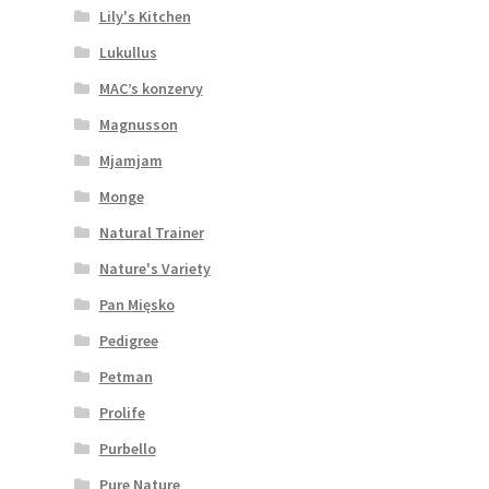
Lily's Kitchen
Lukullus
MAC’s konzervy
Magnusson
Mjamjam
Monge
Natural Trainer
Nature's Variety
Pan Mięsko
Pedigree
Petman
Prolife
Purbello
Pure Nature