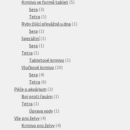
produkty
5
Krmivo ve formě tablet
5
3
produktů
Sera
3
produkty
1
Tetra
1
produkt
1
Ryby žijící převážně u dna
1
1
produkt
Sera
1
produkt
1
Speciální
1
1
produkt
Sera
1
1
produkt
Tetra
1
produkt
1
Tabletové krmivo
1
10
produkt
Vločkové krmivo
10
4
produktů
Sera
4
produkty
6
Tetra
6
produktů
2
Péče o akvárium
2
produkty
1
Boj proti řasám
1
1
produkt
Tetra
1
produkt
1
Úprava vody
1
4
produkt
Vše pro želvy
4
produkty
4
Krmivo pro želvy
4