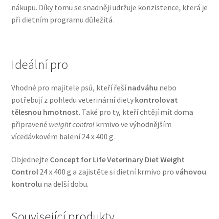
nákupu. Díky tomu se snadněji udržuje konzistence, která je
Veterinární dieta pro psy
při dietním programu důležitá.
Vodítka a obojky
Ideální pro
Wolf of Wilderness
Vhodné pro majitele psů, kteří řeší
nadváhu
nebo
potřebují z pohledu veterinární diety
kontrolovat
tělesnou hmotnost
. Také pro ty, kteří chtějí mít doma
připravené
weight control
krmivo ve výhodnějším
vícedávkovém balení 24 x 400 g.
Objednejte
Concept for Life Veterinary Diet Weight
Control
24 x 400 g a zajistěte si dietní krmivo pro
váhovou
kontrolu
na delší dobu.
Související produkty