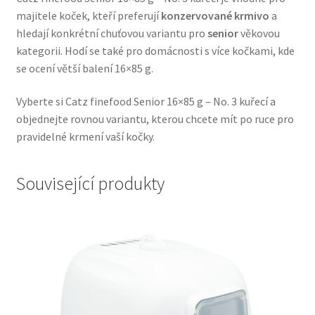
majitele koček, kteří preferují
konzervované krmivo
a
Veterinární dieta pro psy
hledají konkrétní chuťovou variantu pro
senior
věkovou
kategorii. Hodí se také pro domácnosti s více kočkami, kde
Vodítka a obojky
se ocení větší balení 16×85 g.
Wolf of Wilderness
Vyberte si Catz finefood Senior 16×85 g – No. 3 kuřecí a
objednejte rovnou variantu, kterou chcete mít po ruce pro
pravidelné krmení vaší kočky.
Související produkty