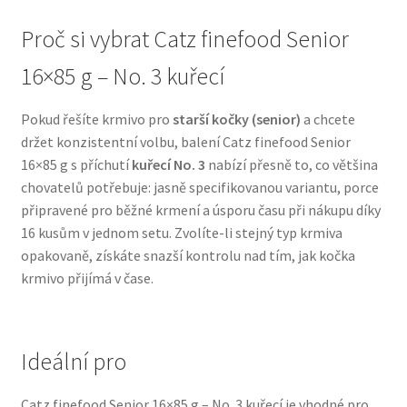
Proč si vybrat Catz finefood Senior
N&D Farmina pro psy — Italské holistic krmivo
16×85 g – No. 3 kuřecí
Oblečky pro psy
Pokud řešíte krmivo pro
starší kočky (senior)
a chcete
Pamlsky pro psy
držet konzistentní volbu, balení Catz finefood Senior
16×85 g s příchutí
kuřecí No. 3
nabízí přesně to, co většina
chovatelů potřebuje: jasně specifikovanou variantu, porce
Pelíšky pro psy
připravené pro běžné krmení a úsporu času při nákupu díky
16 kusům v jednom setu. Zvolíte-li stejný typ krmiva
Ortopedické pelíšky
opakovaně, získáte snazší kontrolu nad tím, jak kočka
krmivo přijímá v čase.
Přepravky pro psy
Purizon pro psy — Vysoký obsah masa, bez obilovin
Ideální pro
Royal Canin pro psy
Catz finefood Senior 16×85 g – No. 3 kuřecí je vhodné pro