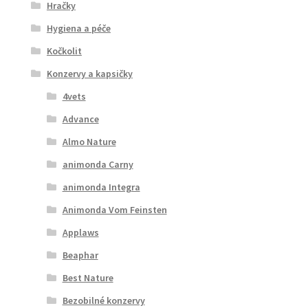
Hračky
Hygiena a péče
Kočkolit
Konzervy a kapsičky
4vets
Advance
Almo Nature
animonda Carny
animonda Integra
Animonda Vom Feinsten
Applaws
Beaphar
Best Nature
Bezobilné konzervy