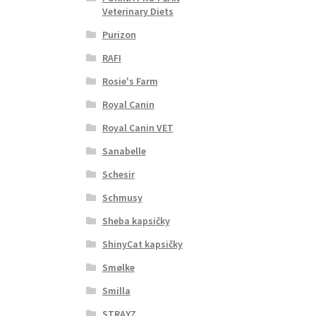
Veterinary Diets
Purizon
RAFI
Rosie's Farm
Royal Canin
Royal Canin VET
Sanabelle
Schesir
Schmusy
Sheba kapsičky
ShinyCat kapsičky
Smølke
Smilla
STRAYZ