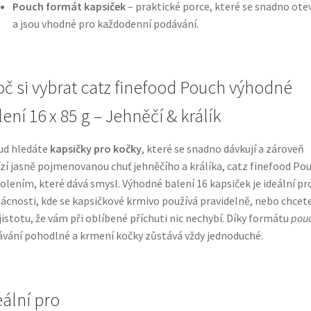
Pouch formát kapsiček
– praktické porce, které se snadno otev
a jsou vhodné pro každodenní podávání.
oč si vybrat catz finefood Pouch výhodné
ení 16 x 85 g – Jehněčí & králík
ud hledáte
kapsičky pro kočky
, které se snadno dávkují a zároveň
zí jasně pojmenovanou chuť jehněčího a králíka, catz finefood Po
volením, které dává smysl. Výhodné balení 16 kapsiček je ideální pr
cnosti, kde se kapsičkové krmivo používá pravidelně, nebo chcet
jistotu, že vám při oblíbené příchuti nic nechybí. Díky formátu
pou
vání pohodlné a krmení kočky zůstává vždy jednoduché.
eální pro