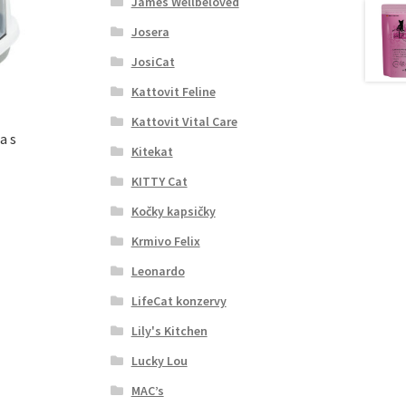
James Wellbeloved
Josera
JosiCat
Kattovit Feline
Kattovit Vital Care
a s
Kitekat
KITTY Cat
Kočky kapsičky
Krmivo Felix
Leonardo
LifeCat konzervy
Lily's Kitchen
Lucky Lou
MAC’s