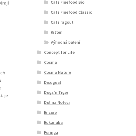
Catz Finefood Bio
írají
Catz Finefood Classic
Catz ragout
Kitten
Výhodná balení
Concept for Life
Cosma
Cosma Nature
uch
o
Disugual
e
Dogs'n Tiger
ch
je
Dolina Noteci
Encore
Eukanuba
Feringa