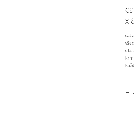
ca
x 
catz
všec
obs
krmi
každ
Hl