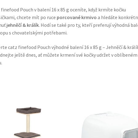
 finefood Pouch v balení 16 x 85 g oceníte, když krmíte kočku
ičkami, chcete mít po ruce
porcované krmivo
a hledáte konkrétn
huť
jehněčí & králík
. Hodí se také pro ty, kteří preferují výhodná bal
opu s chovatelskými potřebami.
rte catz finefood Pouch výhodné balení 16 x 85 g – Jehněčí & králí
dnejte ještě dnes, ať můžete krmení své kočky udržet v oblíbeném
u.