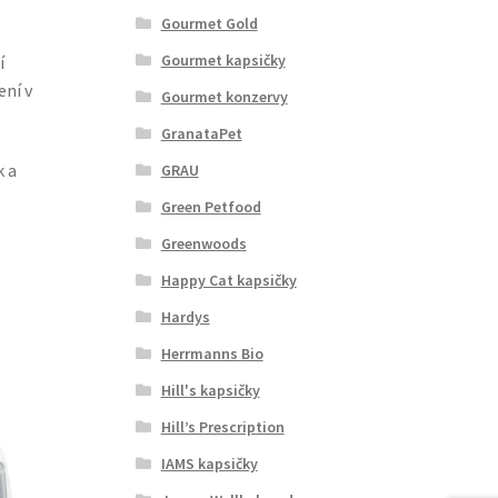
Gourmet Gold
Gourmet kapsičky
í
ení v
Gourmet konzervy
GranataPet
k a
GRAU
Green Petfood
Greenwoods
Happy Cat kapsičky
Hardys
Herrmanns Bio
Hill's kapsičky
Hill’s Prescription
IAMS kapsičky