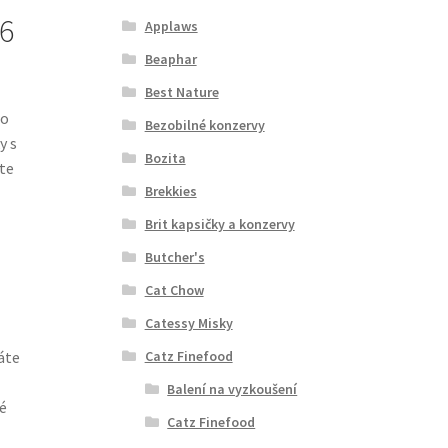
16
Applaws
Beaphar
Best Nature
ro
Bezobilné konzervy
y s
Bozita
áte
Brekkies
Brit kapsičky a konzervy
Butcher's
Cat Chow
Catessy Misky
Catz Finefood
áte
Balení na vyzkoušení
é
Catz Finefood