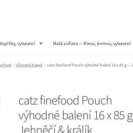
doplňky, vybavení
Malá zvířata — Klece, krmivo, vybavení
rmivo, vybavení
Můj účet
Obchod
Pokladna
Vše pro kočky
nefood
Výhodná balení
catz finefood Pouch výhodné balení 16 x 85 g – J
catz finefood Pouch
výhodné balení 16 x 85 g
Jehněčí & králík