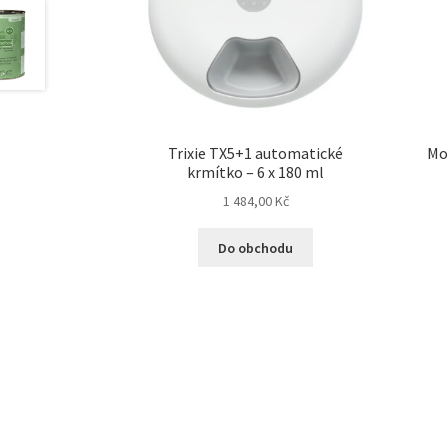
Trixie TX5+1 automatické
Mo
krmítko – 6 x 180 ml
1 484,00
Kč
Do obchodu