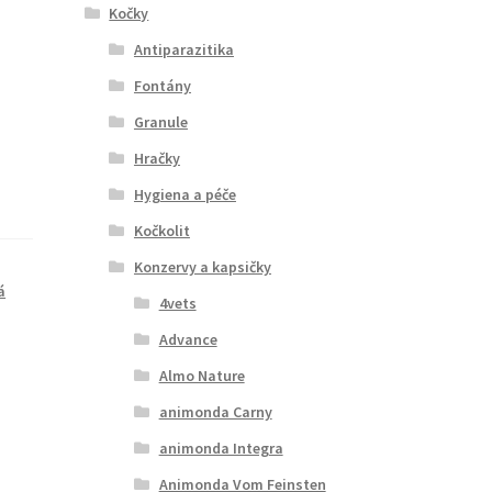
Kočky
Antiparazitika
Fontány
Granule
Hračky
Hygiena a péče
Kočkolit
Konzervy a kapsičky
á
4vets
Advance
Almo Nature
animonda Carny
animonda Integra
Animonda Vom Feinsten