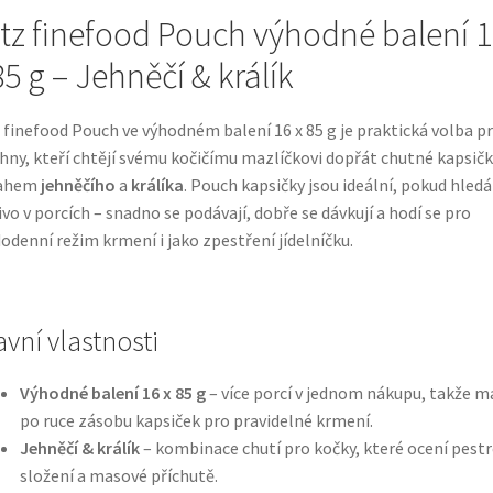
tz finefood Pouch výhodné balení 
85 g – Jehněčí & králík
 finefood Pouch ve výhodném balení 16 x 85 g je praktická volba p
hny, kteří chtějí svému kočičímu mazlíčkovi dopřát chutné kapsičk
ahem
jehněčího
a
králíka
. Pouch kapsičky jsou ideální, pokud hled
vo v porcích – snadno se podávají, dobře se dávkují a hodí se pro
odenní režim krmení i jako zpestření jídelníčku.
avní vlastnosti
Výhodné balení 16 x 85 g
– více porcí v jednom nákupu, takže m
po ruce zásobu kapsiček pro pravidelné krmení.
Jehněčí & králík
– kombinace chutí pro kočky, které ocení pestr
složení a masové příchutě.