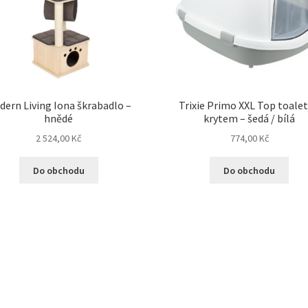
dern Living Iona škrabadlo –
Trixie Primo XXL Top toalet
hnědé
krytem – šedá / bílá
2 524,00
Kč
774,00
Kč
Do obchodu
Do obchodu