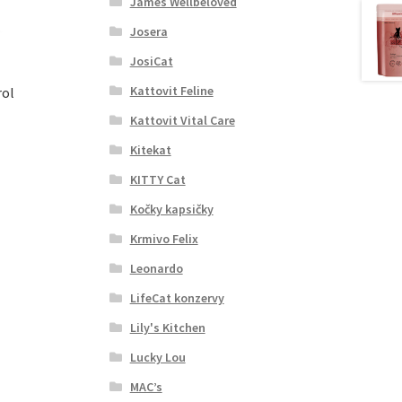
James Wellbeloved
Josera
JosiCat
Kattovit Feline
rol
Kattovit Vital Care
Kitekat
KITTY Cat
Kočky kapsičky
Krmivo Felix
Leonardo
LifeCat konzervy
Lily's Kitchen
Lucky Lou
MAC’s