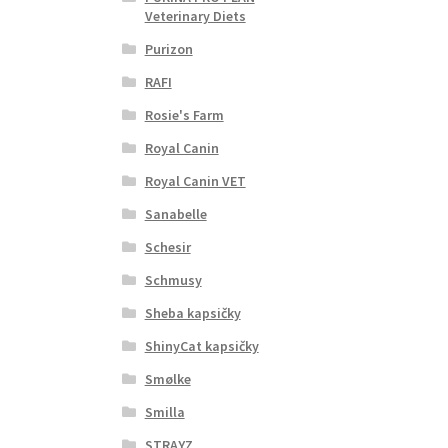
Veterinary Diets
Purizon
RAFI
Rosie's Farm
Royal Canin
Royal Canin VET
Sanabelle
Schesir
Schmusy
Sheba kapsičky
ShinyCat kapsičky
Smølke
Smilla
STRAYZ