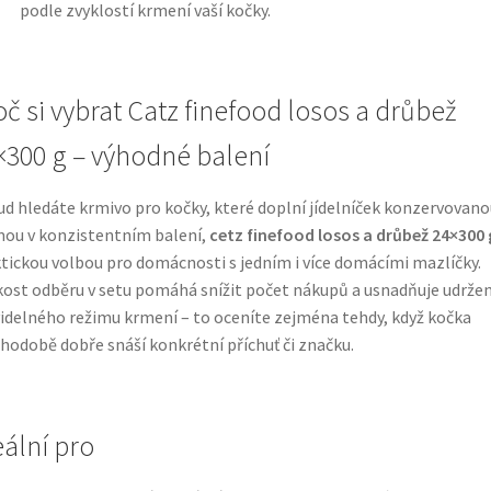
podle zvyklostí krmení vaší kočky.
oč si vybrat Catz finefood losos a drůbež
×300 g – výhodné balení
d hledáte krmivo pro kočky, které doplní jídelníček konzervovano
ou v konzistentním balení,
cetz finefood losos a drůbež 24×300 
tickou volbou pro domácnosti s jedním i více domácími mazlíčky.
kost odběru v setu pomáhá snížit počet nákupů a usnadňuje udržen
idelného režimu krmení – to oceníte zejména tehdy, když kočka
hodobě dobře snáší konkrétní příchuť či značku.
eální pro