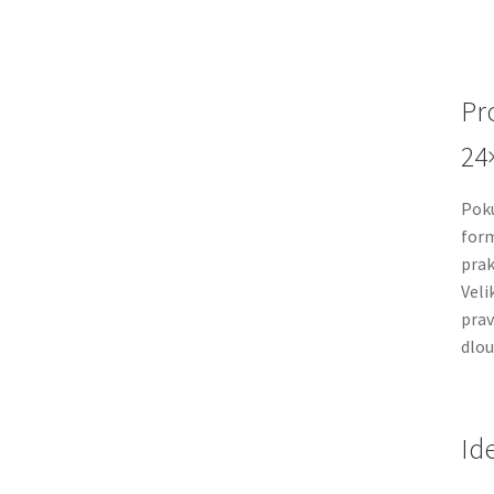
Pr
24
Poku
form
prak
Veli
prav
dlou
Id