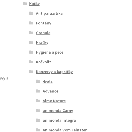
Kočky
Antiparazitika
Fontány
Granule
Hračky
Hygiena a péče
Kočkolit
Konzervy a kapsičky
rvy a
4vets
Advance
Almo Nature
animonda Carny
animonda Integra
Animonda Vom Feinsten