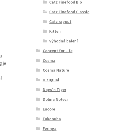
Catz Finefood Bio
Catz Finefood Classic
Catz ragout
Kitten
Výhodná balení
Concept for Life
u
Cosma
g
je
Cosma Nature
í
Disugual
Dogs'n Tiger
Dolina Noteci
Encore
Eukanuba
Feringa