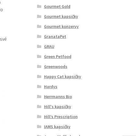
a
Gourmet Gold
ro
Gourmet kapsičky
Gourmet konzervy
GranataPet
 své
GRAU
Green Petfood
Greenwoods
Happy Cat kapsičky
Hardys
Herrmanns Bio
Hill's kapsičky
Hill’s Prescription
IAMS kapsičky