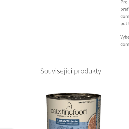
Pro 
pref
domá
potř
Vybe
domá
Související produkty