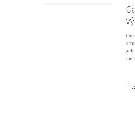
Ca
vý
Catz
krmi
jedn
nemu
Hl