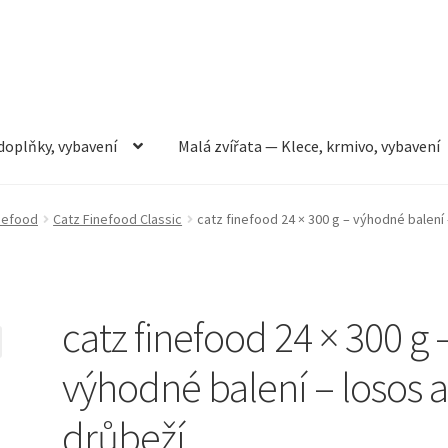
doplňky, vybavení
Malá zvířata — Klece, krmivo, vybavení
rmivo, vybavení
Můj účet
Obchod
Pokladna
Vše pro kočky
nefood
Catz Finefood Classic
catz finefood 24 × 300 g – výhodné balení 
catz finefood 24 × 300 g 
výhodné balení – losos 
drůbeží