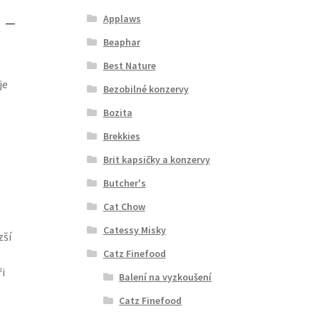
 –
Applaws
Beaphar
Best Nature
je
Bezobilné konzervy
Bozita
Brekkies
Brit kapsičky a konzervy
Butcher's
Cat Chow
Catessy Misky
zší
Catz Finefood
i
Balení na vyzkoušení
Catz Finefood