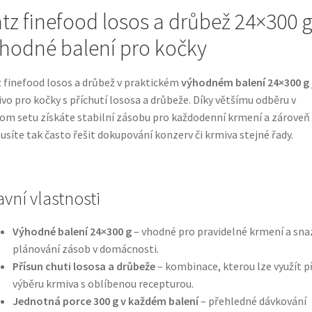
tz finefood losos a drůbež 24×300 g
hodné balení pro kočky
 finefood losos a drůbež v praktickém
výhodném balení 24×300 g
vo pro kočky s příchutí lososa a drůbeže. Díky většímu odběru v
om setu získáte stabilní zásobu pro každodenní krmení a zároveň
síte tak často řešit dokupování konzerv či krmiva stejné řady.
avní vlastnosti
Výhodné balení 24×300 g
– vhodné pro pravidelné krmení a sna
plánování zásob v domácnosti.
Přísun chuti lososa a drůbeže
– kombinace, kterou lze využít př
výběru krmiva s oblíbenou recepturou.
Jednotná porce 300 g v každém balení
– přehledné dávkování