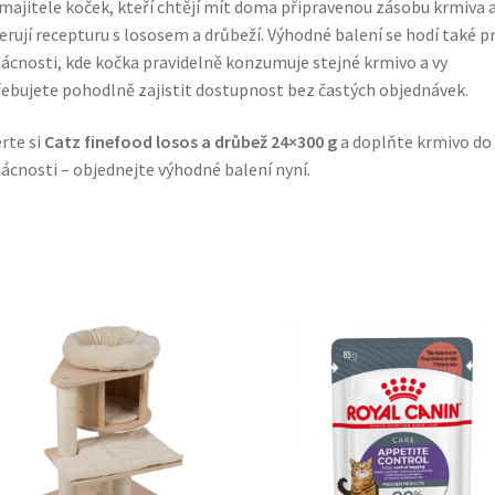
majitele koček, kteří chtějí mít doma připravenou zásobu krmiva 
erují recepturu s lososem a drůbeží. Výhodné balení se hodí také p
cnosti, kde kočka pravidelně konzumuje stejné krmivo a vy
ebujete pohodlně zajistit dostupnost bez častých objednávek.
rte si
Catz finefood losos a drůbež 24×300 g
a doplňte krmivo do
cnosti – objednejte výhodné balení nyní.