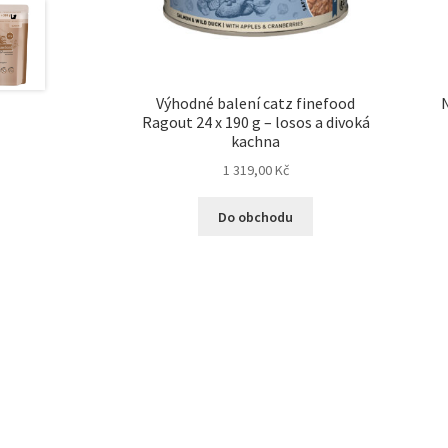
Výhodné balení catz finefood
N
Ragout 24 x 190 g – losos a divoká
kachna
1 319,00
Kč
Do obchodu