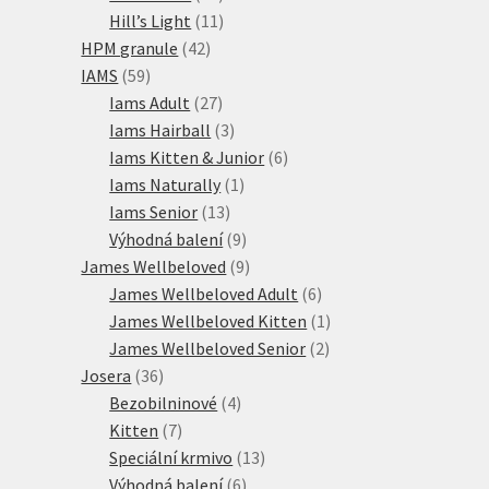
produktů
11
Hill’s Light
11
42
produktů
HPM granule
42
59
produktů
IAMS
59
produktů
27
Iams Adult
27
produktů
3
Iams Hairball
3
produkty
6
Iams Kitten & Junior
6
1
produktů
Iams Naturally
1
13
produkt
Iams Senior
13
produktů
9
Výhodná balení
9
produktů
9
James Wellbeloved
9
produktů
6
James Wellbeloved Adult
6
produktů
1
James Wellbeloved Kitten
1
2
produkt
James Wellbeloved Senior
2
36
produkty
Josera
36
produktů
4
Bezobilninové
4
7
produkty
Kitten
7
produktů
13
Speciální krmivo
13
6
produktů
Výhodná balení
6