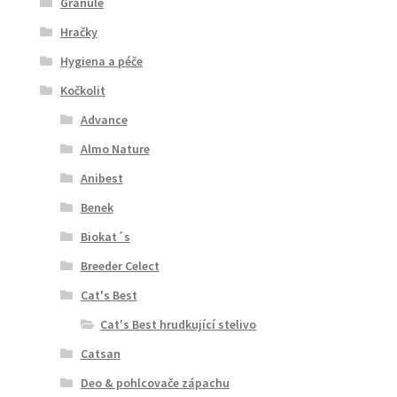
Granule
Hračky
Hygiena a péče
Kočkolit
Advance
Almo Nature
Anibest
Benek
Biokat´s
Breeder Celect
Cat's Best
Cat's Best hrudkující stelivo
Catsan
Deo & pohlcovače zápachu