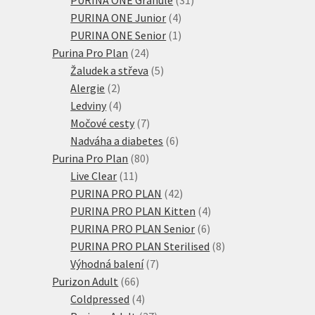
4
produktů
PURINA ONE Junior
4
produkty
1
PURINA ONE Senior
1
24
produkt
Purina Pro Plan
24
produktů
5
Žaludek a střeva
5
2
produktů
Alergie
2
produkty
4
Ledviny
4
produkty
7
Močové cesty
7
produktů
6
Nadváha a diabetes
6
80
produktů
Purina Pro Plan
80
11
produktů
Live Clear
11
produktů
42
PURINA PRO PLAN
42
produktů
4
PURINA PRO PLAN Kitten
4
6
produkty
PURINA PRO PLAN Senior
6
produktů
8
PURINA PRO PLAN Sterilised
8
7
produktů
Výhodná balení
7
66
produktů
Purizon Adult
66
produktů
4
Coldpressed
4