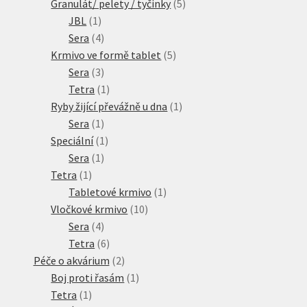
produktů
5
Granulát/ pelety / tyčinky
5
1
produktů
JBL
1
produkt
4
Sera
4
produkty
5
Krmivo ve formě tablet
5
3
produktů
Sera
3
produkty
1
Tetra
1
produkt
1
Ryby žijící převážně u dna
1
1
produkt
Sera
1
produkt
1
Speciální
1
1
produkt
Sera
1
1
produkt
Tetra
1
produkt
1
Tabletové krmivo
1
10
produkt
Vločkové krmivo
10
4
produktů
Sera
4
produkty
6
Tetra
6
produktů
2
Péče o akvárium
2
produkty
1
Boj proti řasám
1
1
produkt
Tetra
1