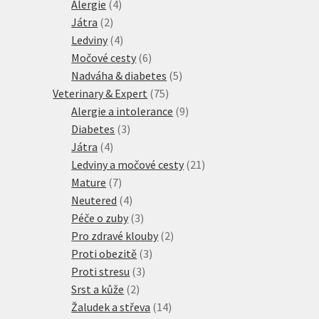
4
produkty
Alergie
4
2
produkty
Játra
2
produkty
4
Ledviny
4
produkty
6
Močové cesty
6
produktů
5
Nadváha & diabetes
5
75
produktů
Veterinary & Expert
75
produktů
9
Alergie a intolerance
9
3
produktů
Diabetes
3
4
produkty
Játra
4
produkty
21
Ledviny a močové cesty
21
7
produktů
Mature
7
produktů
4
Neutered
4
produkty
3
Péče o zuby
3
produkty
2
Pro zdravé klouby
2
3
produkty
Proti obezitě
3
3
produkty
Proti stresu
3
2
produkty
Srst a kůže
2
produkty
14
Žaludek a střeva
14