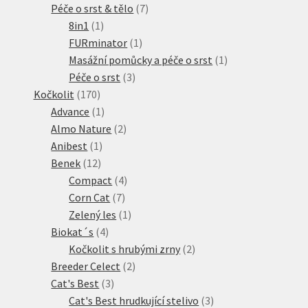
produkt
7
Péče o srst & tělo
7
1
produktů
8in1
1
produkt
1
FURminator
1
produkt
1
Masážní pomůcky a péče o srst
1
3
produkt
Péče o srst
3
170
produkty
Kočkolit
170
produktů
1
Advance
1
produkt
2
Almo Nature
2
1
produkty
Anibest
1
12
produkt
Benek
12
produktů
4
Compact
4
7
produkty
Corn Cat
7
produktů
1
Zelený les
1
4
produkt
Biokat´s
4
produkty
2
Kočkolit s hrubými zrny
2
2
produkty
Breeder Celect
2
3
produkty
Cat's Best
3
produkty
3
Cat's Best hrudkující stelivo
3