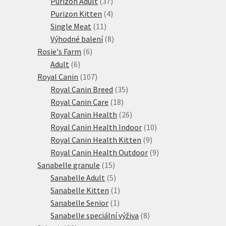
produkty
37
Purizon Adult
37
produktů
4
Purizon Kitten
4
11
produkty
Single Meat
11
produktů
8
Výhodné balení
8
6
produktů
Rosie's Farm
6
6
produktů
Adult
6
produktů
107
Royal Canin
107
produktů
35
Royal Canin Breed
35
18
produktů
Royal Canin Care
18
produktů
26
Royal Canin Health
26
produktů
10
Royal Canin Health Indoor
10
9
produktů
Royal Canin Health Kitten
9
produktů
9
Royal Canin Health Outdoor
9
15
produktů
Sanabelle granule
15
produktů
5
Sanabelle Adult
5
produktů
1
Sanabelle Kitten
1
1
produkt
Sanabelle Senior
1
produkt
8
Sanabelle speciální výživa
8