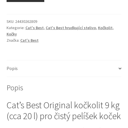
N&D Farmina pro kočky — Italské holistic krmivo
Odpočívadla pro kočky
SKU:
24430262809
Kategorie:
Cat's Best
,
Cat's Best hrudkující stelivo
,
Kočkolit
,
Kočky
Pamlsky pro kočky
Značka:
Cat's Best
Purizon pro kočky
Royal Canin pro kočky
Popis
Škrabadla pro kočky
Popis
Veterinární dieta pro kočky
Cat’s Best Original kočkolit 9 kg
Vše pro psy — Krmivo, doplňky, vybavení
(cca 20 l) pro čistý pelíšek koček
Boudy a výběhy