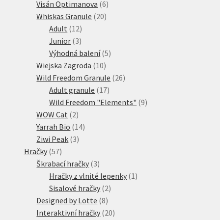
6
produktů
Visán Optimanova
6
20
produktů
Whiskas Granule
20
12
produktů
Adult
12
3
produktů
Junior
3
produkty
5
Výhodná balení
5
10
produktů
Wiejska Zagroda
10
produktů
26
Wild Freedom Granule
26
17
produktů
Adult granule
17
produktů
9
Wild Freedom "Elements"
9
2
produktů
WOW Cat
2
produkty
14
Yarrah Bio
14
3
produktů
Ziwi Peak
3
57
produkty
Hračky
57
produktů
3
Škrabací hračky
3
produkty
1
Hračky z vlnité lepenky
1
2
produkt
Sisalové hračky
2
8
produkty
Designed by Lotte
8
produktů
20
Interaktivní hračky
20