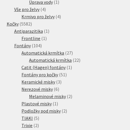
produkt
1
Úprava vody
1
4
produkt
Vše pro želvy
4
produkty
4
Krmivo pro želvy
4
5582
produkty
Kočky
5582
produktů
1
Antiparazitika
1
1
produkt
Frontline
1
104
produkt
Fontány
104
produktů
27
Automatická krmítka
27
produktů
22
Automatická krmítka
22
1
produktů
Catit (Hagen) fontány
1
51
produkt
Fontány pro kočky
51
3
produktů
Keramické misky
3
6
produkty
Nerezové misky
6
produktů
2
Melaminové misky
2
1
produkty
Plastové misky
1
produkt
2
Podložky pod misky
2
5
produkty
TIAKI
5
2
produktů
Trixie
2