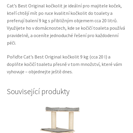
Cat’s Best Original kočkolit je ideální pro majitele koček,
Veterinární dieta pro psy
kteří chtějí mít po ruce kvalitní kočkolit do toalety a
preferují balení 9 kg s přibližným objemem cca 20 litrů.
Vodítka a obojky
Využijete ho v domácnostech, kde se kočičí toaleta používá
pravidelně, a oceníte jednoduché řešení pro každodenní
Wolf of Wilderness
péči.
Pořiďte Cat’s Best Original kočkolit 9 kg (cca 20 l) a
doplňte kočičí toaletu přesně v tom množství, které vám
vyhovuje – objednejte ještě dnes.
Související produkty