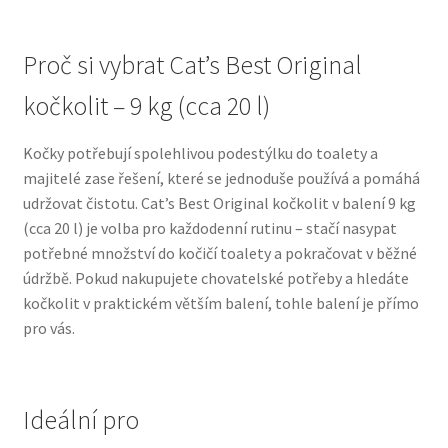
N&D Farmina pro psy — Italské holistic krmivo
Proč si vybrat Cat’s Best Original
kočkolit – 9 kg (cca 20 l)
Oblečky pro psy
Kočky potřebují spolehlivou podestýlku do toalety a
Pamlsky pro psy
majitelé zase řešení, které se jednoduše používá a pomáhá
udržovat čistotu. Cat’s Best Original kočkolit v balení 9 kg
Pelíšky pro psy
(cca 20 l) je volba pro každodenní rutinu – stačí nasypat
potřebné množství do kočičí toalety a pokračovat v běžné
Ortopedické pelíšky
údržbě. Pokud nakupujete chovatelské potřeby a hledáte
kočkolit v praktickém větším balení, tohle balení je přímo
Přepravky pro psy
pro vás.
Purizon pro psy — Vysoký obsah masa, bez obilovin
Ideální pro
Royal Canin pro psy