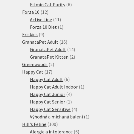
6
produktů
Fitmin Cat Purity
6
12
produktů
Forza 10
12
produktů
11
Active Line
11
produktů
1
Forza 10 Diet
1
9
produkt
Friskies
9
produktů
16
GranataPet Adult
16
produktů
14
GranataPet Adult
14
produktů
2
GranataPet Kitten
2
2
produkty
Greenwoods
2
17
produkty
Happy Cat
17
produktů
6
Happy Cat Adult
6
produktů
1
Happy Cat Adult Indoor
1
4
produkt
Happy Cat Junior
4
produkty
1
Happy Cat Senior
1
produkt
4
Happy Cat Sensitive
4
produkty
1
Výhodná a míchaná balení
1
100
produkt
Hill's Feline
100
produktů
6
Alergie a intolerance
6