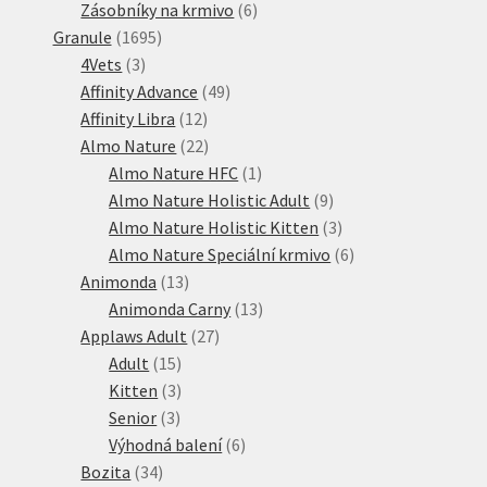
produkty
6
Zásobníky na krmivo
6
1695
produktů
Granule
1695
3
produktů
4Vets
3
produkty
49
Affinity Advance
49
12
produktů
Affinity Libra
12
produktů
22
Almo Nature
22
produktů
1
Almo Nature HFC
1
produkt
9
Almo Nature Holistic Adult
9
produktů
3
Almo Nature Holistic Kitten
3
produkty
6
Almo Nature Speciální krmivo
6
13
produktů
Animonda
13
produktů
13
Animonda Carny
13
27
produktů
Applaws Adult
27
15
produktů
Adult
15
produktů
3
Kitten
3
3
produkty
Senior
3
produkty
6
Výhodná balení
6
34
produktů
Bozita
34