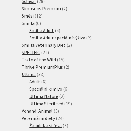
28
produktů
Schesir
28
produktů
2
Simpsons Premium
2
12
produkty
Směsi
12
6
produktů
Smilla
6
produktů
4
Smilla Adult
4
produkty
2
Smilla Adult speciální výživa
2
2
produkty
Smilla Veterinary Diet
2
21
produkty
SPECIFIC
21
produktů
15
Taste of the Wild
15
produktů
2
Thrive PremiumPlus
2
33
produkty
Ultima
33
produktů
6
Adult
6
produktů
6
Speciální krmivo
6
2
produktů
Ultima Nature
2
produkty
19
Ultima Sterilised
19
5
produktů
Venandi Animal
5
produktů
24
Veterinární diety
24
produktů
3
Žaludek a střeva
3