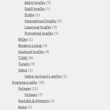
3
produktů
Akční hračky
3
1
produkty
Další hračky
1
2
produkt
Dráhy
2
produkty
5
Interaktivní hračky
5
3
produktů
Laserové hračky
3
produkty
1
Pohyblivé hračky
1
1
produkt
Míčky
1
produkt
3
Modern Living
3
produkty
4
Sisalové hračky
4
8
produkty
TIAKI
8
produktů
9
Tunely
9
1
produktů
Udice
1
produkt
1
Udice na hraní s peřím
1
20
produkt
Hygiena a péče
20
11
produktů
Feliway
11
produktů
7
Feliway
7
produktů
1
Kartáče & hřebeny
1
1
produkt
kooa
1