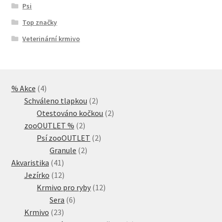
Psi
Top značky
Veterinární krmivo
4
% Akce
4
produkty
2
Schváleno tlapkou
2
produkty
2
Otestováno kočkou
2
2
produkty
zooOUTLET %
2
produkty
2
Psí zooOUTLET
2
2
produkty
Granule
2
41
produkty
Akvaristika
41
produktů
12
Jezírko
12
produktů
12
Krmivo pro ryby
12
6
produktů
Sera
6
23
produktů
Krmivo
23