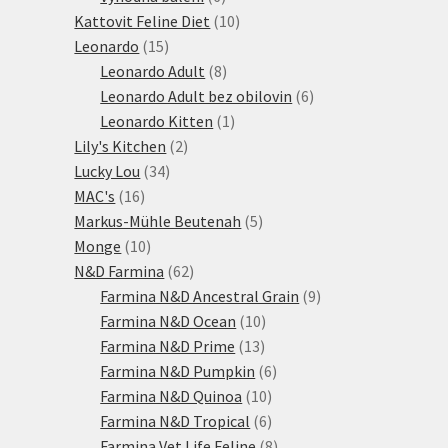
produktů
10
Kattovit Feline Diet
10
15
produktů
Leonardo
15
produktů
8
Leonardo Adult
8
produktů
6
Leonardo Adult bez obilovin
6
1
produktů
Leonardo Kitten
1
2
produkt
Lily's Kitchen
2
34
produkty
Lucky Lou
34
16
produktů
MAC's
16
produktů
5
Markus-Mühle Beutenah
5
10
produktů
Monge
10
produktů
62
N&D Farmina
62
produktů
9
Farmina N&D Ancestral Grain
9
10
produktů
Farmina N&D Ocean
10
13
produktů
Farmina N&D Prime
13
produktů
6
Farmina N&D Pumpkin
6
10
produktů
Farmina N&D Quinoa
10
produktů
6
Farmina N&D Tropical
6
produktů
8
Farmina Vet Life Feline
8