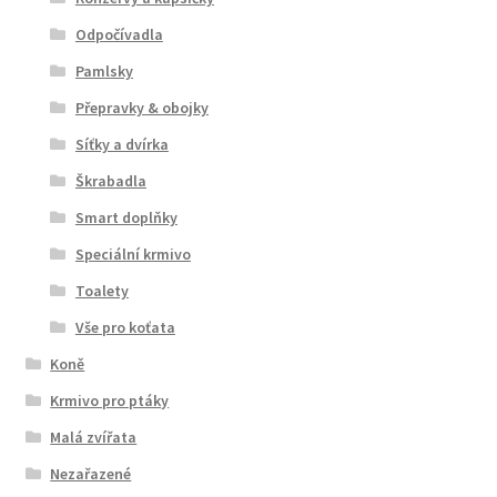
Odpočívadla
Pamlsky
Přepravky & obojky
Síťky a dvírka
Škrabadla
Smart doplňky
Speciální krmivo
Toalety
Vše pro koťata
Koně
Krmivo pro ptáky
Malá zvířata
Nezařazené