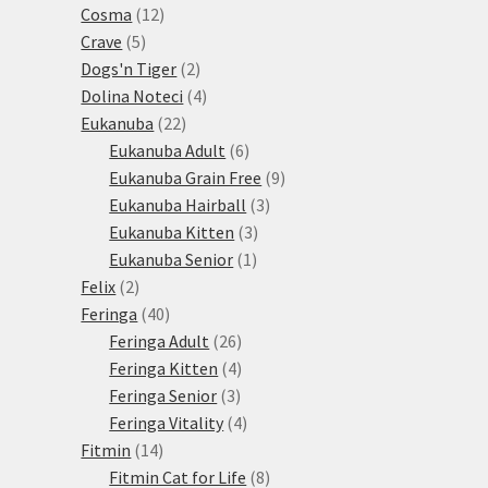
12
produktů
Cosma
12
5
produktů
Crave
5
produktů
2
Dogs'n Tiger
2
produkty
4
Dolina Noteci
4
22
produkty
Eukanuba
22
produktů
6
Eukanuba Adult
6
produktů
9
Eukanuba Grain Free
9
3
produktů
Eukanuba Hairball
3
3
produkty
Eukanuba Kitten
3
1
produkty
Eukanuba Senior
1
2
produkt
Felix
2
produkty
40
Feringa
40
produktů
26
Feringa Adult
26
produktů
4
Feringa Kitten
4
3
produkty
Feringa Senior
3
produkty
4
Feringa Vitality
4
14
produkty
Fitmin
14
produktů
8
Fitmin Cat for Life
8