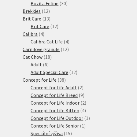
produktů
30
Bozita Feline
30
12
produktů
Brekkies
12
produktů
13
Brit Care
13
produktů
12
Brit Care
12
4
produktů
Calibra
4
produkty
4
Calibra Cat Life
4
12
produkty
Carnilove granule
12
18
produktů
Cat Chow
18
6
produktů
Adult
6
produktů
12
Adult Special Care
12
38
produktů
Concept for Life
38
produktů
2
Concept for Life Adult
2
produkty
9
Concept for Life Breed
9
produktů
2
Concept for Life Indoor
2
4
produkty
Concept for Life Kitten
4
produkty
1
Concept for Life Outdoor
1
1
produkt
Concept for Life Senior
1
15
produkt
Speciální výživa
15