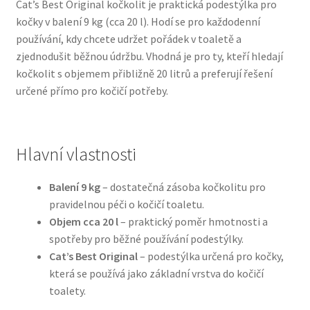
Cat’s Best Original kočkolit je praktická podestýlka pro
kočky v balení 9 kg (cca 20 l). Hodí se pro každodenní
Bozita pro psy — Švédské krmivo s nordickou kvalitou
používání, kdy chcete udržet pořádek v toaletě a
zjednodušit běžnou údržbu. Vhodná je pro ty, kteří hledají
Brit pro psy
kočkolit s objemem přibližně 20 litrů a preferují řešení
určené přímo pro kočičí potřeby.
Granule pro psy
Natural Trainer pro psy — Italské krmivo s
Hlavní vlastnosti
přírodními složkami
Balení 9 kg
– dostatečná zásoba kočkolitu pro
Happy Dog — Německá kvalita a přirozené složení
pravidelnou péči o kočičí toaletu.
Objem cca 20 l
– praktický poměr hmotnosti a
Hill’s pro psy
spotřeby pro běžné používání podestýlky.
Cat’s Best Original
– podestýlka určená pro kočky,
Hračky pro psy
která se používá jako základní vrstva do kočičí
toalety.
Konzervy a kapsičky pro psy