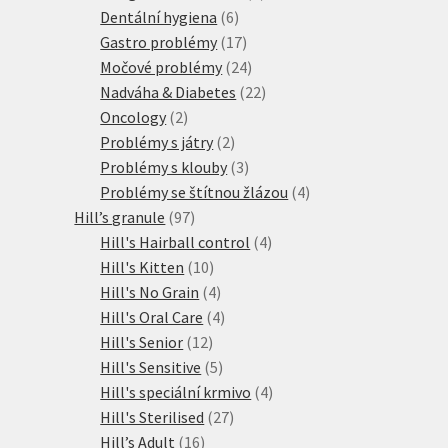
6
produktů
Dentální hygiena
6
produktů
17
Gastro problémy
17
produktů
24
Močové problémy
24
produktů
22
Nadváha & Diabetes
22
2
produktů
Oncology
2
produkty
2
Problémy s játry
2
produkty
3
Problémy s klouby
3
produkty
4
Problémy se štítnou žlázou
4
97
produkty
Hill’s granule
97
produktů
4
Hill's Hairball control
4
10
produkty
Hill's Kitten
10
produktů
4
Hill's No Grain
4
produkty
4
Hill's Oral Care
4
12
produkty
Hill's Senior
12
produktů
5
Hill's Sensitive
5
produktů
4
Hill's speciální krmivo
4
27
produkty
Hill's Sterilised
27
16
produktů
Hill’s Adult
16