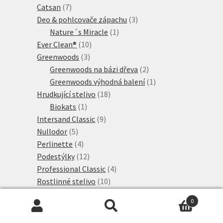
7
produkty
Catsan
7
produktů
3
Deo & pohlcovače zápachu
3
1
produkty
Nature´s Miracle
1
10
produkt
Ever Clean®
10
3
produktů
Greenwoods
3
produkty
2
Greenwoods na bázi dřeva
2
produkty
1
Greenwoods výhodná balení
1
18
produkt
Hrudkující stelivo
18
1
produktů
Biokats
1
produkt
9
Intersand Classic
9
5
produktů
Nullodor
5
produktů
4
Perlinette
4
produkty
12
Podestýlky
12
produktů
4
Professional Classic
4
10
produkty
Rostlinné stelivo
10
produktů
8
Sanicat Professional
8
0
2
produktů
Sepicat
2
Hledat:
Hledat
produkty
1
Silikátové stelivo
1