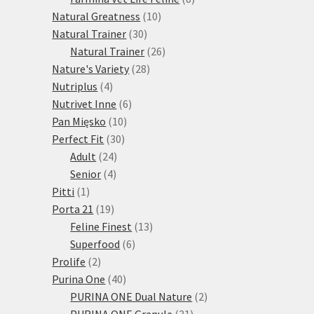
10
produktů
Natural Greatness
10
30
produktů
Natural Trainer
30
produktů
26
Natural Trainer
26
28
produktů
Nature's Variety
28
4
produktů
Nutriplus
4
produkty
6
Nutrivet Inne
6
10
produktů
Pan Mięsko
10
30
produktů
Perfect Fit
30
24
produktů
Adult
24
4
produktů
Senior
4
1
produkty
Pitti
1
produkt
19
Porta 21
19
produktů
13
Feline Finest
13
6
produktů
Superfood
6
2
produktů
Prolife
2
produkty
40
Purina One
40
produktů
2
PURINA ONE Dual Nature
2
31
produkty
PURINA ONE Granule
31