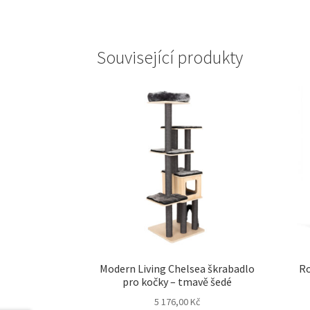
Související produkty
Modern Living Chelsea škrabadlo
Ro
pro kočky – tmavě šedé
5 176,00
Kč