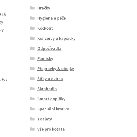
Hračky
erá
Hygiena a péče
ky
Kočkolit
vý
Konzervy a kapsičky
Odpočívadla
Pamlsky
Přepravky & obojky
Síťky a dvírka
ody
a
Škrabadla
Smart doplňky
Speciální krmivo
Toalety
Vše pro koťata