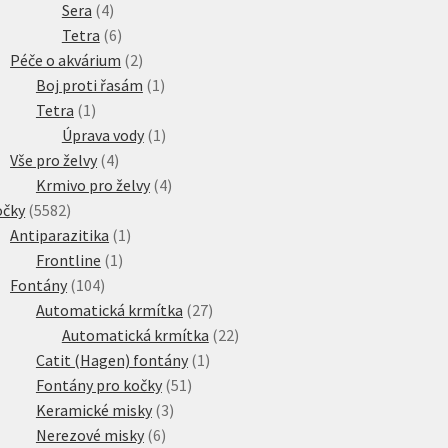
4
produktů
Sera
4
produkty
6
Tetra
6
produktů
2
Péče o akvárium
2
produkty
1
Boj proti řasám
1
1
produkt
Tetra
1
produkt
1
Úprava vody
1
4
produkt
Vše pro želvy
4
produkty
4
Krmivo pro želvy
4
5582
produkty
očky
5582
produktů
1
Antiparazitika
1
1
produkt
Frontline
1
104
produkt
Fontány
104
produktů
27
Automatická krmítka
27
produktů
22
Automatická krmítka
22
1
produktů
Catit (Hagen) fontány
1
51
produkt
Fontány pro kočky
51
3
produktů
Keramické misky
3
6
produkty
Nerezové misky
6