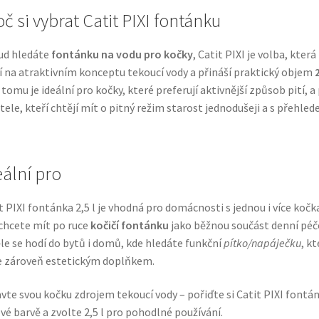
č si vybrat Catit PIXI fontánku
ud hledáte
fontánku na vodu pro kočky
, Catit PIXI je volba, která
í na atraktivním konceptu tekoucí vody a přináší praktický objem
2
 tomu je ideální pro kočky, které preferují aktivnější způsob pití, a
tele, kteří chtějí mít o pitný režim starost jednodušeji a s přehled
eální pro
t PIXI fontánka 2,5 l je vhodná pro domácnosti s jednou i více kočk
chcete mít po ruce
kočičí fontánku
jako běžnou součást denní péč
le se hodí do bytů i domů, kde hledáte funkční
pítko/napáječku
, kt
 zároveň estetickým doplňkem.
vte svou kočku zdrojem tekoucí vody – pořiďte si Catit PIXI fontán
vé barvě a zvolte 2,5 l pro pohodlné používání.