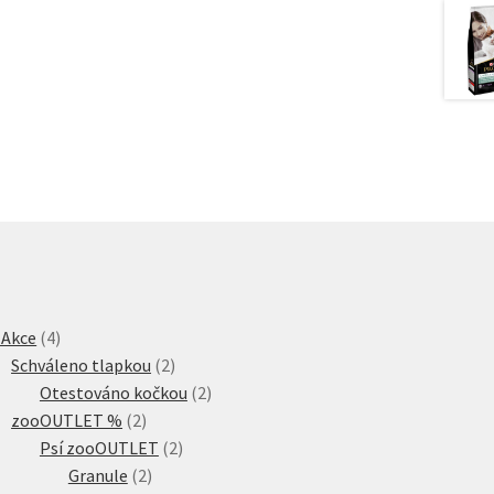
4
 Akce
4
produkty
2
Schváleno tlapkou
2
produkty
2
Otestováno kočkou
2
2
produkty
zooOUTLET %
2
produkty
2
Psí zooOUTLET
2
2
produkty
Granule
2