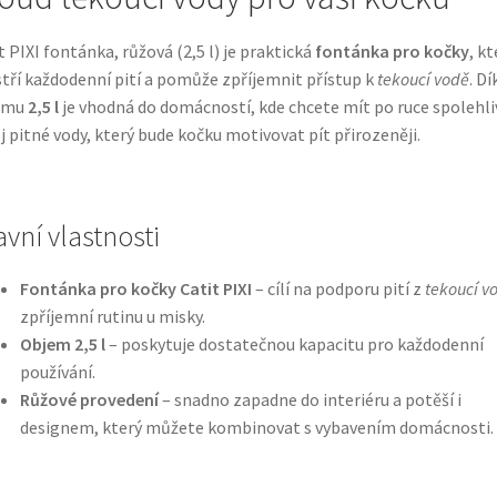
t PIXI fontánka, růžová (2,5 l) je praktická
fontánka pro kočky
, kt
tří každodenní pití a pomůže zpříjemnit přístup k
tekoucí vodě
. Dí
emu
2,5 l
je vhodná do domácností, kde chcete mít po ruce spolehli
j pitné vody, který bude kočku motivovat pít přirozeněji.
avní vlastnosti
Fontánka pro kočky Catit PIXI
– cílí na podporu pití z
tekoucí v
zpříjemní rutinu u misky.
Objem 2,5 l
– poskytuje dostatečnou kapacitu pro každodenní
používání.
Růžové provedení
– snadno zapadne do interiéru a potěší i
designem, který můžete kombinovat s vybavením domácnosti.