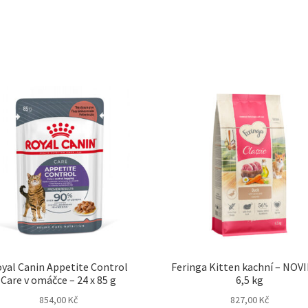
yal Canin Appetite Control
Feringa Kitten kachní – NOV
Care v omáčce – 24 x 85 g
6,5 kg
854,00
Kč
827,00
Kč