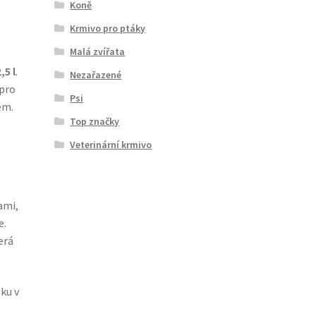
Koně
Krmivo pro ptáky
Malá zvířata
,5 l
.
Nezařazené
 pro
Psi
em.
Top značky
Veterinární krmivo
ami,
e.
erá
ku v