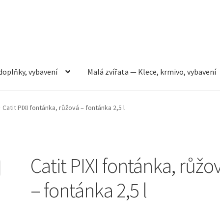
doplňky, vybavení
Malá zvířata — Klece, krmivo, vybavení
rmivo, vybavení
Můj účet
Obchod
Pokladna
Vše pro kočky
Catit PIXI fontánka, růžová – fontánka 2,5 l
Catit PIXI fontánka, růžo
– fontánka 2,5 l