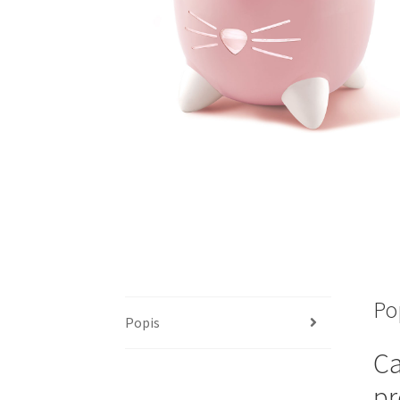
Po
Popis
Ca
pr