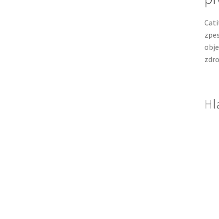
Cati
zpes
obj
zdro
Hl