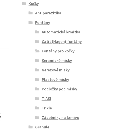
Kočky
Antiparazitika
Fontány
Automatická krmítka
Catit (Hagen) fontány
Fontány pro kočky
Keramické misky
Nerezové misky
Plastové misky
Podložky pod misky
TIAKI
Trixie
ě –
Zásobníky na krmivo
Granule