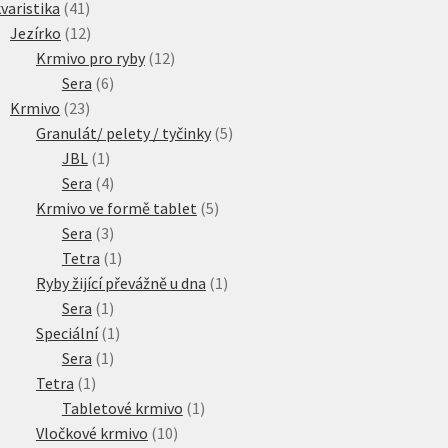
41
produkty
varistika
41
produktů
12
Jezírko
12
produktů
12
Krmivo pro ryby
12
6
produktů
Sera
6
23
produktů
Krmivo
23
produktů
5
Granulát/ pelety / tyčinky
5
1
produktů
JBL
1
produkt
4
Sera
4
produkty
5
Krmivo ve formě tablet
5
3
produktů
Sera
3
produkty
1
Tetra
1
produkt
1
Ryby žijící převážně u dna
1
1
produkt
Sera
1
produkt
1
Speciální
1
1
produkt
Sera
1
1
produkt
Tetra
1
produkt
1
Tabletové krmivo
1
10
produkt
Vločkové krmivo
10