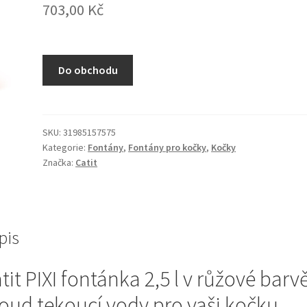
703,00
Kč
Do obchodu
SKU:
31985157575
Kategorie:
Fontány
,
Fontány pro kočky
,
Kočky
Značka:
Catit
pis
tit PIXI fontánka 2,5 l v růžové barv
oud tekoucí vody pro vaši kočku