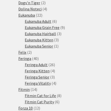
produktů
2
Dogs'n Tiger
2
produkty
4
Dolina Noteci
4
22
produkty
Eukanuba
22
produktů
6
Eukanuba Adult
6
produktů
9
Eukanuba Grain Free
9
3
produktů
Eukanuba Hairball
3
3
produkty
Eukanuba Kitten
3
1
produkty
Eukanuba Senior
1
2
produkt
Felix
2
produkty
40
Feringa
40
produktů
26
Feringa Adult
26
produktů
4
Feringa Kitten
4
3
produkty
Feringa Senior
3
produkty
4
Feringa Vitality
4
14
produkty
Fitmin
14
produktů
8
Fitmin Cat for Life
8
6
produktů
Fitmin Cat Purity
6
12
produktů
Forza 10
12