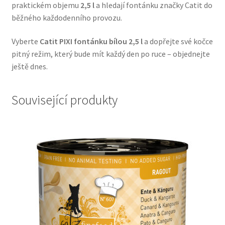
praktickém objemu
2,5 l
a hledají fontánku značky Catit do
Veterinární dieta pro psy
běžného každodenního provozu.
Vodítka a obojky
Vyberte
Catit PIXI fontánku bílou 2,5 l
a dopřejte své kočce
pitný režim, který bude mít každý den po ruce – objednejte
Wolf of Wilderness
ještě dnes.
Související produkty