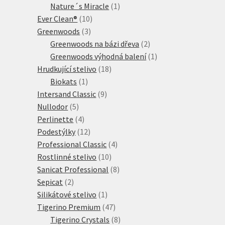
1
produkty
Nature´s Miracle
1
10
produkt
Ever Clean®
10
3
produktů
Greenwoods
3
produkty
2
Greenwoods na bázi dřeva
2
produkty
1
Greenwoods výhodná balení
1
18
produkt
Hrudkující stelivo
18
1
produktů
Biokats
1
produkt
9
Intersand Classic
9
5
produktů
Nullodor
5
produktů
4
Perlinette
4
produkty
12
Podestýlky
12
produktů
4
Professional Classic
4
10
produkty
Rostlinné stelivo
10
produktů
8
Sanicat Professional
8
2
produktů
Sepicat
2
produkty
1
Silikátové stelivo
1
produkt
47
Tigerino Premium
47
produktů
8
Tigerino Crystals
8