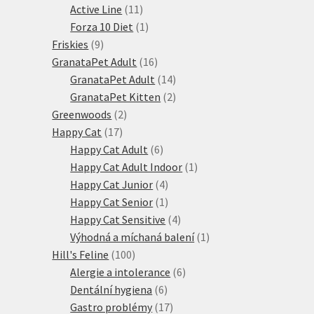
produktů
11
Active Line
11
produktů
1
Forza 10 Diet
1
9
produkt
Friskies
9
produktů
16
GranataPet Adult
16
produktů
14
GranataPet Adult
14
produktů
2
GranataPet Kitten
2
2
produkty
Greenwoods
2
17
produkty
Happy Cat
17
produktů
6
Happy Cat Adult
6
produktů
1
Happy Cat Adult Indoor
1
4
produkt
Happy Cat Junior
4
produkty
1
Happy Cat Senior
1
produkt
4
Happy Cat Sensitive
4
produkty
1
Výhodná a míchaná balení
1
100
produkt
Hill's Feline
100
produktů
6
Alergie a intolerance
6
6
produktů
Dentální hygiena
6
produktů
17
Gastro problémy
17