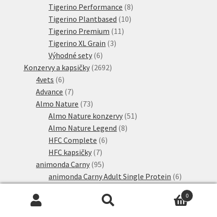
produktů
8
Tigerino Performance
8
10
produktů
Tigerino Plantbased
10
11
produktů
Tigerino Premium
11
3
produktů
Tigerino XL Grain
3
6
produkty
Výhodné sety
6
produktů
2692
Konzervy a kapsičky
2692
6
produktů
4vets
6
produktů
7
Advance
7
produktů
73
Almo Nature
73
produktů
51
Almo Nature konzervy
51
8
produktů
Almo Nature Legend
8
6
produktů
HFC Complete
6
7
produktů
HFC kapsičky
7
produktů
95
animonda Carny
95
produktů
6
animonda Carny Adult Single Protein
6
17
produktů
Carny Kitten
17
0
4
produktů
Carny Ocean
4
Hledat:
Hledat
produkty
2
Carny Senior
2