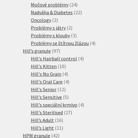
produktů
24
Močové problémy
24
produktů
22
Nadváha & Diabetes
22
2
produktů
Oncology
2
produkty
2
Problémy s játry
2
produkty
3
Problémy s klouby
3
produkty
4
Problémy se štítnou žlázou
4
97
produkty
Hill’s granule
97
produktů
4
Hill's Hairball control
4
10
produkty
Hill's Kitten
10
produktů
4
Hill's No Grain
4
produkty
4
Hill's Oral Care
4
12
produkty
Hill's Senior
12
produktů
5
Hill's Sensitive
5
produktů
4
Hill's speciální krmivo
4
27
produkty
Hill's Sterilised
27
16
produktů
Hill’s Adult
16
produktů
11
Hill’s Light
11
42
produktů
HPM granule
42