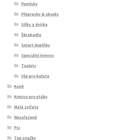
Pamlsky
Přepravky & obojky
Síťky a dvírka
Škrabadla
Smart doplňky
Speciální krmivo
Toalety
Vše pro koťata
Koně
Krmivo pro ptáky
Malá zvířata
Nezařazené
Psi
Top značky