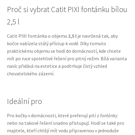
Proč si vybrat Catit PIXI fontánku bílou
N&D Farmina pro psy — Italské holistic krmivo
2,5 l
Oblečky pro psy
Catit PIXI fontánka o objemu
2,5 l
je navržená tak, aby
kočce nabízela stálý přístup k vodě. Díky tomuto
Pamlsky pro psy
praktickému objemu se hodí do domácností, kde chcete
mít po ruce spolehlivé řešení pro pitný režim. Bílá varianta
Pelíšky pro psy
navíc přidává na estetice a podtrhuje čistý vzhled
chovatelského zázemí.
Ortopedické pelíšky
Přepravky pro psy
Ideální pro
Purizon pro psy — Vysoký obsah masa, bez obilovin
Pro kočky v domácnosti, které preferují pití z
fontánky
nebo na takové řešení snadno přistupují. Hodí se také pro
Royal Canin pro psy
majitele, kteří chtějí mít vodu připravenou v jednoduše