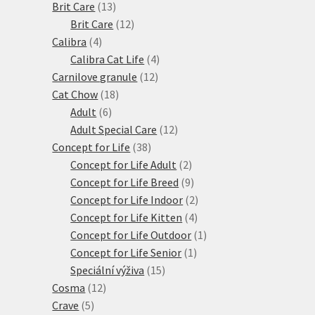
produktů
13
Brit Care
13
produktů
12
Brit Care
12
4
produktů
Calibra
4
produkty
4
Calibra Cat Life
4
12
produkty
Carnilove granule
12
18
produktů
Cat Chow
18
6
produktů
Adult
6
produktů
12
Adult Special Care
12
38
produktů
Concept for Life
38
produktů
2
Concept for Life Adult
2
produkty
9
Concept for Life Breed
9
produktů
2
Concept for Life Indoor
2
4
produkty
Concept for Life Kitten
4
produkty
1
Concept for Life Outdoor
1
1
produkt
Concept for Life Senior
1
15
produkt
Speciální výživa
15
12
produktů
Cosma
12
5
produktů
Crave
5