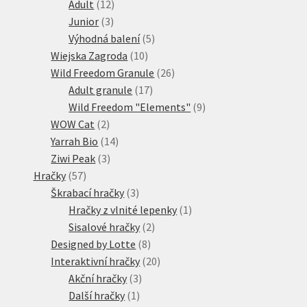
12
produktů
Adult
12
3
produktů
Junior
3
produkty
5
Výhodná balení
5
10
produktů
Wiejska Zagroda
10
produktů
26
Wild Freedom Granule
26
17
produktů
Adult granule
17
produktů
9
Wild Freedom "Elements"
9
2
produktů
WOW Cat
2
produkty
14
Yarrah Bio
14
3
produktů
Ziwi Peak
3
57
produkty
Hračky
57
produktů
3
Škrabací hračky
3
produkty
1
Hračky z vlnité lepenky
1
2
produkt
Sisalové hračky
2
8
produkty
Designed by Lotte
8
produktů
20
Interaktivní hračky
20
3
produktů
Akční hračky
3
1
produkty
Další hračky
1