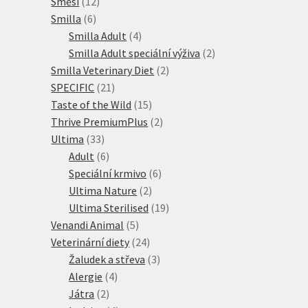
12
produkty
Směsi
12
6
produktů
Smilla
6
produktů
4
Smilla Adult
4
produkty
2
Smilla Adult speciální výživa
2
2
produkty
Smilla Veterinary Diet
2
21
produkty
SPECIFIC
21
produktů
15
Taste of the Wild
15
produktů
2
Thrive PremiumPlus
2
33
produkty
Ultima
33
produktů
6
Adult
6
produktů
6
Speciální krmivo
6
2
produktů
Ultima Nature
2
produkty
19
Ultima Sterilised
19
5
produktů
Venandi Animal
5
produktů
24
Veterinární diety
24
produktů
3
Žaludek a střeva
3
4
produkty
Alergie
4
2
produkty
Játra
2