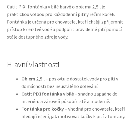
Catit PIXI fontánka v bílé barvě o objemu
2,5 l
je
praktickou volbou pro každodenní pitný režim koček.
Bozita pro psy — Švédské krmivo s nordickou kvalitou
Fontánka je určená pro chovatele, kteří chtějí zpříjemnit
přístup k čerstvé vodě a podpořit pravidelné pití pomocí
Brit pro psy
stále dostupného zdroje vody.
Granule pro psy
Natural Trainer pro psy — Italské krmivo s
Hlavní vlastnosti
přírodními složkami
Objem 2,5 l
– poskytuje dostatek vody pro pití v
Happy Dog — Německá kvalita a přirozené složení
domácnosti bez neustálého dolévání.
Catit PIXI fontánka v bílé
– snadno zapadne do
interiéru a zároveň působí čistě a moderně.
Hill’s pro psy
Fontánka pro kočky
– vhodná pro chovatele, kteří
hledají řešení, jak motivovat kočky k pití z fontány.
Hračky pro psy
Konzervy a kapsičky pro psy