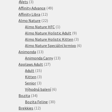
3
produktů
4Vets
3
produkty
49
Affinity Advance
49
12
produktů
Affinity Libra
12
produktů
22
Almo Nature
22
produktů
1
Almo Nature HFC
1
produkt
9
Almo Nature Holistic Adult
9
produktů
3
Almo Nature Holistic Kitten
3
produkty
6
Almo Nature Speciální krmivo
6
13
produktů
Animonda
13
produktů
13
Animonda Carny
13
27
produktů
Applaws Adult
27
15
produktů
Adult
15
produktů
3
Kitten
3
3
produkty
Senior
3
produkty
6
Výhodná balení
6
34
produktů
Bozita
34
produktů
30
Bozita Feline
30
12
produktů
Brekkies
12