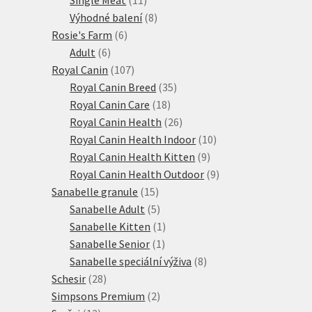
produktů
8
Výhodné balení
8
6
produktů
Rosie's Farm
6
6
produktů
Adult
6
produktů
107
Royal Canin
107
produktů
35
Royal Canin Breed
35
18
produktů
Royal Canin Care
18
produktů
26
Royal Canin Health
26
produktů
10
Royal Canin Health Indoor
10
9
produktů
Royal Canin Health Kitten
9
produktů
9
Royal Canin Health Outdoor
9
15
produktů
Sanabelle granule
15
produktů
5
Sanabelle Adult
5
produktů
1
Sanabelle Kitten
1
1
produkt
Sanabelle Senior
1
produkt
8
Sanabelle speciální výživa
8
28
produktů
Schesir
28
produktů
2
Simpsons Premium
2