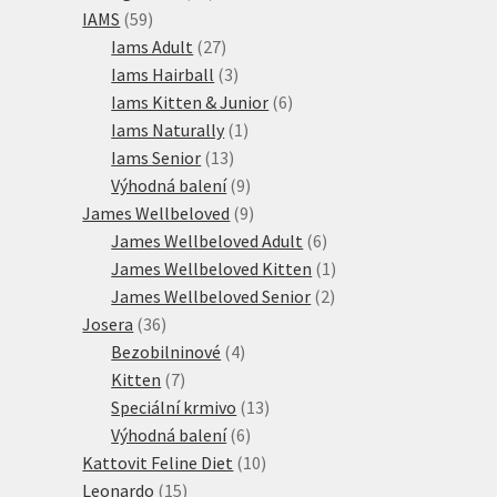
59
produktů
IAMS
59
produktů
27
Iams Adult
27
produktů
3
Iams Hairball
3
produkty
6
Iams Kitten & Junior
6
1
produktů
Iams Naturally
1
13
produkt
Iams Senior
13
produktů
9
Výhodná balení
9
produktů
9
James Wellbeloved
9
produktů
6
James Wellbeloved Adult
6
produktů
1
James Wellbeloved Kitten
1
2
produkt
James Wellbeloved Senior
2
36
produkty
Josera
36
produktů
4
Bezobilninové
4
7
produkty
Kitten
7
produktů
13
Speciální krmivo
13
6
produktů
Výhodná balení
6
produktů
10
Kattovit Feline Diet
10
15
produktů
Leonardo
15