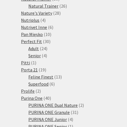
produktů
26
Natural Trainer
26
28
produktů
Nature's Variety
28
4
produktů
Nutriplus
4
produkty
6
Nutrivet Inne
6
10
produktů
Pan Mięsko
10
30
produktů
Perfect Fit
30
24
produktů
Adult
24
4
produktů
Senior
4
1
produkty
Pitti
1
produkt
19
Porta 21
19
produktů
13
Feline Finest
13
6
produktů
Superfood
6
2
produktů
Prolife
2
produkty
40
Purina One
40
produktů
2
PURINA ONE Dual Nature
2
31
produkty
PURINA ONE Granule
31
4
produktů
PURINA ONE Junior
4
produkty
1
PURINA ONE Senior
1