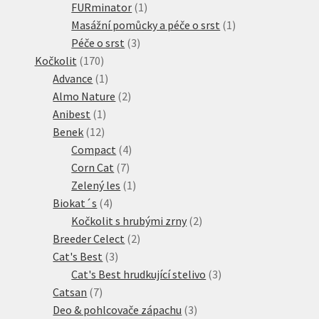
produkt
1
FURminator
1
produkt
1
Masážní pomůcky a péče o srst
1
3
produkt
Péče o srst
3
170
produkty
Kočkolit
170
produktů
1
Advance
1
produkt
2
Almo Nature
2
1
produkty
Anibest
1
12
produkt
Benek
12
produktů
4
Compact
4
7
produkty
Corn Cat
7
produktů
1
Zelený les
1
4
produkt
Biokat´s
4
produkty
2
Kočkolit s hrubými zrny
2
2
produkty
Breeder Celect
2
3
produkty
Cat's Best
3
produkty
3
Cat's Best hrudkující stelivo
3
7
produkty
Catsan
7
produktů
3
Deo & pohlcovače zápachu
3