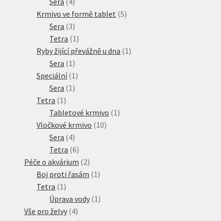
produkt
4
Sera
4
produkty
5
Krmivo ve formě tablet
5
3
produktů
Sera
3
produkty
1
Tetra
1
produkt
1
Ryby žijící převážně u dna
1
1
produkt
Sera
1
produkt
1
Speciální
1
1
produkt
Sera
1
1
produkt
Tetra
1
produkt
1
Tabletové krmivo
1
10
produkt
Vločkové krmivo
10
4
produktů
Sera
4
produkty
6
Tetra
6
produktů
2
Péče o akvárium
2
produkty
1
Boj proti řasám
1
1
produkt
Tetra
1
produkt
1
Úprava vody
1
4
produkt
Vše pro želvy
4