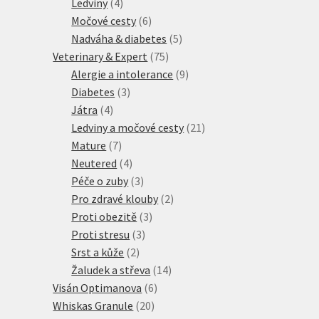
produkty
4
Ledviny
4
produkty
6
Močové cesty
6
produktů
5
Nadváha & diabetes
5
75
produktů
Veterinary & Expert
75
produktů
9
Alergie a intolerance
9
3
produktů
Diabetes
3
4
produkty
Játra
4
produkty
21
Ledviny a močové cesty
21
7
produktů
Mature
7
produktů
4
Neutered
4
produkty
3
Péče o zuby
3
produkty
2
Pro zdravé klouby
2
3
produkty
Proti obezitě
3
3
produkty
Proti stresu
3
2
produkty
Srst a kůže
2
produkty
14
Žaludek a střeva
14
6
produktů
Visán Optimanova
6
20
produktů
Whiskas Granule
20