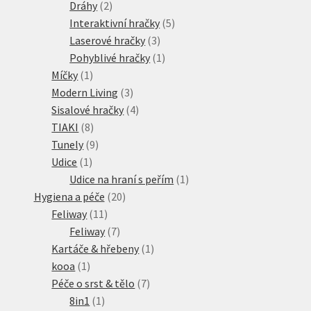
2
produkt
Dráhy
2
produkty
5
Interaktivní hračky
5
3
produktů
Laserové hračky
3
produkty
1
Pohyblivé hračky
1
1
produkt
Míčky
1
produkt
3
Modern Living
3
produkty
4
Sisalové hračky
4
8
produkty
TIAKI
8
produktů
9
Tunely
9
1
produktů
Udice
1
produkt
1
Udice na hraní s peřím
1
20
produkt
Hygiena a péče
20
11
produktů
Feliway
11
produktů
7
Feliway
7
produktů
1
Kartáče & hřebeny
1
1
produkt
kooa
1
produkt
7
Péče o srst & tělo
7
1
produktů
8in1
1