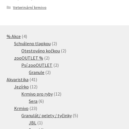
Veterinární krmivo
4
% Akce
4
produkty
2
Schváleno tlapkou
2
produkty
2
Otestováno kočkou
2
2
produkty
zooOUTLET %
2
produkty
2
Psí zooOUTLET
2
2
produkty
Granule
2
41
produkty
Akvaristika
41
produktů
12
Jezírko
12
produktů
12
Krmivo pro ryby
12
6
produktů
Sera
6
23
produktů
Krmivo
23
produktů
5
Granulát/ pelety / tyčinky
5
1
produktů
JBL
1