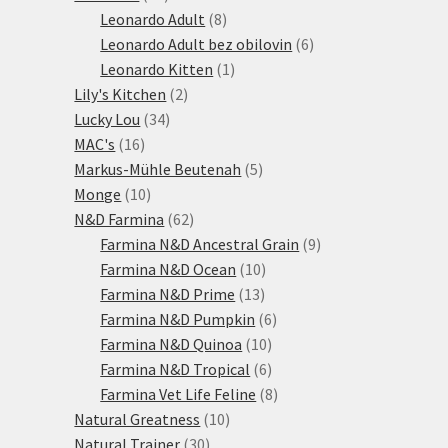
produktů
8
Leonardo Adult
8
produktů
6
Leonardo Adult bez obilovin
6
1
produktů
Leonardo Kitten
1
2
produkt
Lily's Kitchen
2
34
produkty
Lucky Lou
34
16
produktů
MAC's
16
produktů
5
Markus-Mühle Beutenah
5
10
produktů
Monge
10
produktů
62
N&D Farmina
62
produktů
9
Farmina N&D Ancestral Grain
9
10
produktů
Farmina N&D Ocean
10
13
produktů
Farmina N&D Prime
13
produktů
6
Farmina N&D Pumpkin
6
10
produktů
Farmina N&D Quinoa
10
produktů
6
Farmina N&D Tropical
6
produktů
8
Farmina Vet Life Feline
8
10
produktů
Natural Greatness
10
30
produktů
Natural Trainer
30