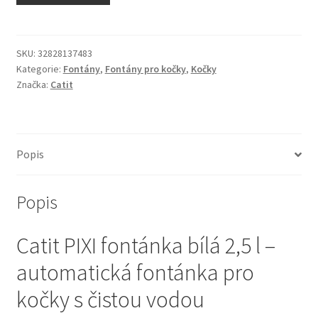
N&D Farmina pro kočky — Italské holistic krmivo
Odpočívadla pro kočky
SKU:
32828137483
Kategorie:
Fontány
,
Fontány pro kočky
,
Kočky
Značka:
Catit
Pamlsky pro kočky
Purizon pro kočky
Popis
Royal Canin pro kočky
Popis
Škrabadla pro kočky
Catit PIXI fontánka bílá 2,5 l –
Veterinární dieta pro kočky
automatická fontánka pro
Vše pro psy — Krmivo, doplňky, vybavení
kočky s čistou vodou
Boudy a výběhy