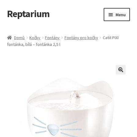
Reptarium
Přeskočit
Přejít
Menu
na
k
navigaci
obsahu
Úvodní stránka
webu
Domů
Kočky
Fontány
Fontány pro kočky
Catit PIXI
fontánka, bílá – fontánka 2,5 l
Košík
Malá zvířata — Klece, krmivo, vybavení
Můj účet
Obchod
Pokladna
Vše pro kočky