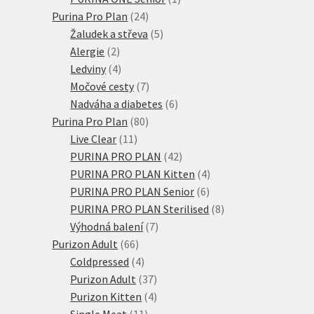
24
produkt
Purina Pro Plan
24
produktů
5
Žaludek a střeva
5
2
produktů
Alergie
2
produkty
4
Ledviny
4
produkty
7
Močové cesty
7
produktů
6
Nadváha a diabetes
6
80
produktů
Purina Pro Plan
80
11
produktů
Live Clear
11
produktů
42
PURINA PRO PLAN
42
produktů
4
PURINA PRO PLAN Kitten
4
6
produkty
PURINA PRO PLAN Senior
6
produktů
8
PURINA PRO PLAN Sterilised
8
7
produktů
Výhodná balení
7
66
produktů
Purizon Adult
66
produktů
4
Coldpressed
4
produkty
37
Purizon Adult
37
produktů
4
Purizon Kitten
4
11
produkty
Single Meat
11