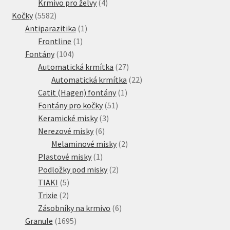
produkty
4
Krmivo pro želvy
4
5582
produkty
Kočky
5582
produktů
1
Antiparazitika
1
1
produkt
Frontline
1
104
produkt
Fontány
104
produktů
27
Automatická krmítka
27
produktů
22
Automatická krmítka
22
1
produktů
Catit (Hagen) fontány
1
51
produkt
Fontány pro kočky
51
3
produktů
Keramické misky
3
6
produkty
Nerezové misky
6
produktů
2
Melaminové misky
2
1
produkty
Plastové misky
1
produkt
2
Podložky pod misky
2
5
produkty
TIAKI
5
2
produktů
Trixie
2
produkty
6
Zásobníky na krmivo
6
1695
produktů
Granule
1695