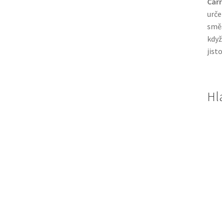
Carr
urče
směs
když
jist
Hl