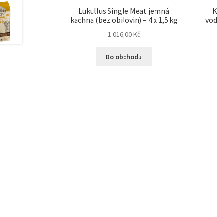
Lukullus Single Meat jemná
K
kachna (bez obilovin) – 4 x 1,5 kg
vod
1 016,00
Kč
Do obchodu