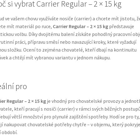
č si vybrat Carrier Regular – 2 × 15 kg
d ve vašem chovu využíváte nosiče (carrier) a chcete mít jistotu, ž
te mít materiál po ruce,
Carrier Regular – 2 × 15 kg
představuje
tickou volbu. Díky dvojitému balení získáte pohodlný pracovní ob
rutinní práci, přípravu směsí nebo navazující kroky, které vyžadují
ou složku. Ocení to zejména chovatelé, kteří dbají na kontinuitu
vek a chtějí mít vybranou variantu v jednom nákupu.
eální pro
ier Regular – 2 × 15 kg
je vhodný pro chovatelské provozy a jednotl
atele, kteří pracují s nosiči (carrier) v rámci svých běžných postup
ebují větší množství pro plynulé zajištění spotřeby. Hodí se pro ty,
jí nakupovat chovatelské potřeby chytře – v objemu, který pokryj
í období.