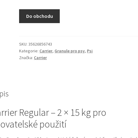
Do obchodu
SKU:
35626856743
Kategorie:
Carrier
,
Granule pro psy
,
Psi
Značka:
Carrier
pis
rrier Regular – 2 × 15 kg pro
ovatelské použití