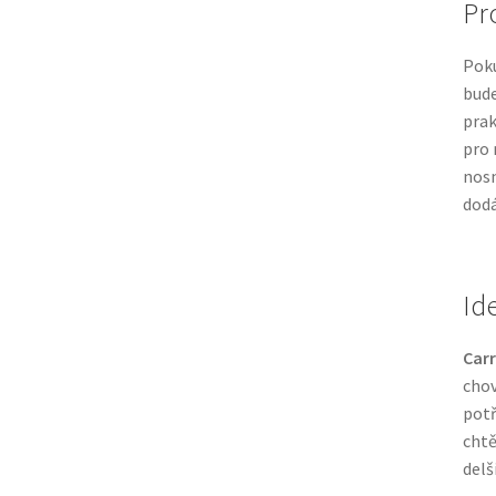
Pro
Poku
bude
prak
pro 
nosn
dodá
Id
Carr
chov
potř
chtě
delš