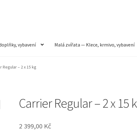
doplňky, vybavení
Malá zvířata — Klece, krmivo, vybavení
rmivo, vybavení
Můj účet
Obchod
Pokladna
Vše pro kočky
r Regular – 2 x 15 kg
Carrier Regular – 2 x 15 
2 399,00
Kč