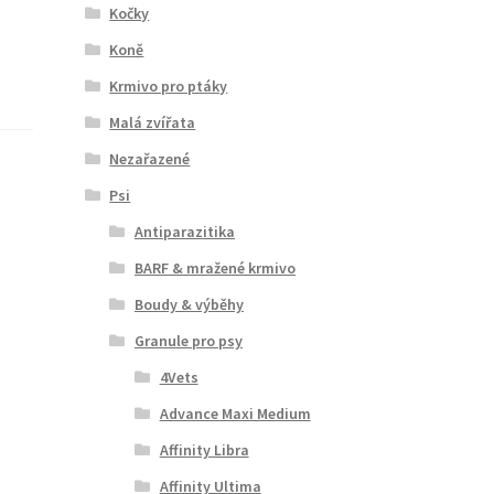
Kočky
Koně
Krmivo pro ptáky
Malá zvířata
Nezařazené
Psi
Antiparazitika
BARF & mražené krmivo
Boudy & výběhy
Granule pro psy
4Vets
Advance Maxi Medium
Affinity Libra
Affinity Ultima