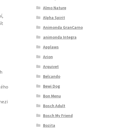
Almo Nature
í,
Alpha Spirit
ít
Animonda GranCarno
animonda Integra
Applaws
Arion
Arquivet
ch
Belcando
Bewi Dog
tého
Bon Menu
mezi
Bosch Adult
Bosch My Friend
Bozita