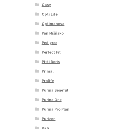
Oasy
Opti Life
Optimanova
Pan Mišňsko
Pedigree
Perfect Fit
Pitti Boris
Primal
Prolife
Purina Beneful
Purina One
Purina Pro Plan
Purizon
Rafi