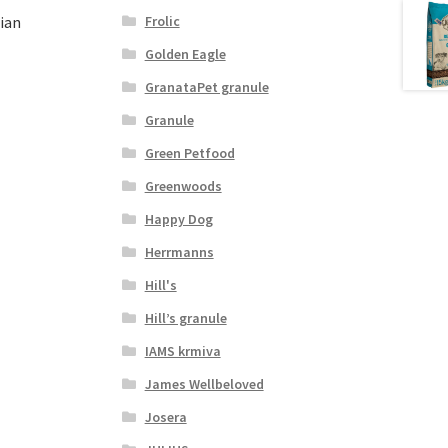
Frolic
ian
Golden Eagle
GranataPet granule
Granule
Green Petfood
Greenwoods
Happy Dog
Herrmanns
Hill's
Hill’s granule
IAMS krmiva
James Wellbeloved
Josera