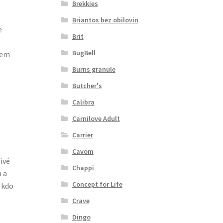
Brekkies
Briantos bez obilovin
e
Brit
BugBell
jem
Burns granule
Butcher's
Calibra
Carnilove Adult
Carrier
Cavom
ivé
Chappi
ů a
Concept for Life
 kdo
e
Crave
Dingo