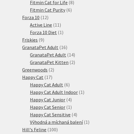
produktů
8
Fitmin Cat for Life
8
6
produktů
Fitmin Cat Purity
6
12
produktů
Forza 10
12
produktů
11
Active Line
11
produktů
1
Forza 10 Diet
1
9
produkt
Friskies
9
produktů
16
GranataPet Adult
16
produktů
14
GranataPet Adult
14
produktů
2
GranataPet Kitten
2
2
produkty
Greenwoods
2
17
produkty
Happy Cat
17
produktů
6
Happy Cat Adult
6
produktů
1
Happy Cat Adult Indoor
1
4
produkt
Happy Cat Junior
4
produkty
1
Happy Cat Senior
1
produkt
4
Happy Cat Sensitive
4
produkty
1
Výhodná a míchaná balení
1
100
produkt
Hill's Feline
100