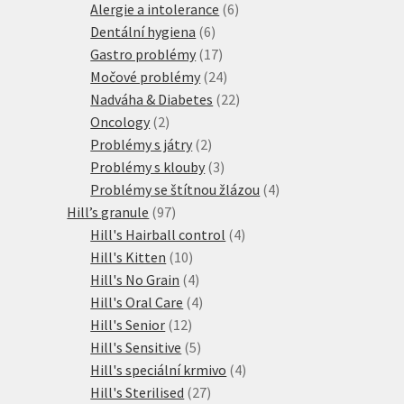
produktů
6
Alergie a intolerance
6
6
produktů
Dentální hygiena
6
produktů
17
Gastro problémy
17
produktů
24
Močové problémy
24
produktů
22
Nadváha & Diabetes
22
2
produktů
Oncology
2
produkty
2
Problémy s játry
2
produkty
3
Problémy s klouby
3
produkty
4
Problémy se štítnou žlázou
4
97
produkty
Hill’s granule
97
produktů
4
Hill's Hairball control
4
10
produkty
Hill's Kitten
10
produktů
4
Hill's No Grain
4
produkty
4
Hill's Oral Care
4
12
produkty
Hill's Senior
12
produktů
5
Hill's Sensitive
5
produktů
4
Hill's speciální krmivo
4
27
produkty
Hill's Sterilised
27