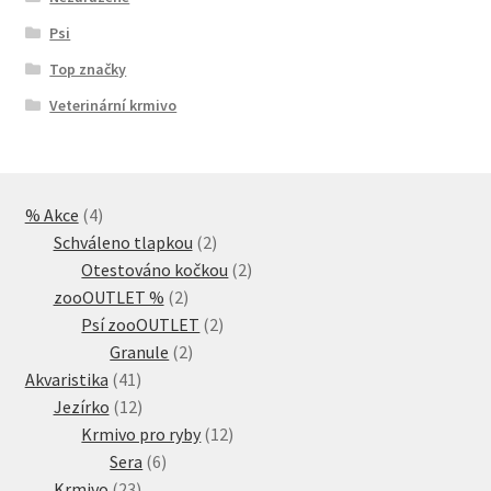
Psi
Top značky
Veterinární krmivo
4
% Akce
4
produkty
2
Schváleno tlapkou
2
produkty
2
Otestováno kočkou
2
2
produkty
zooOUTLET %
2
produkty
2
Psí zooOUTLET
2
2
produkty
Granule
2
41
produkty
Akvaristika
41
produktů
12
Jezírko
12
produktů
12
Krmivo pro ryby
12
6
produktů
Sera
6
23
produktů
Krmivo
23