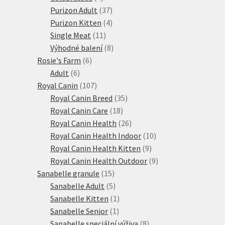
produkty
37
Purizon Adult
37
produktů
4
Purizon Kitten
4
11
produkty
Single Meat
11
produktů
8
Výhodné balení
8
6
produktů
Rosie's Farm
6
6
produktů
Adult
6
produktů
107
Royal Canin
107
produktů
35
Royal Canin Breed
35
18
produktů
Royal Canin Care
18
produktů
26
Royal Canin Health
26
produktů
10
Royal Canin Health Indoor
10
9
produktů
Royal Canin Health Kitten
9
produktů
9
Royal Canin Health Outdoor
9
15
produktů
Sanabelle granule
15
produktů
5
Sanabelle Adult
5
produktů
1
Sanabelle Kitten
1
1
produkt
Sanabelle Senior
1
produkt
8
Sanabelle speciální výživa
8