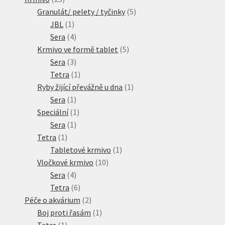
produktů
5
Granulát/ pelety / tyčinky
5
1
produktů
JBL
1
produkt
4
Sera
4
produkty
5
Krmivo ve formě tablet
5
3
produktů
Sera
3
produkty
1
Tetra
1
produkt
1
Ryby žijící převážně u dna
1
1
produkt
Sera
1
produkt
1
Speciální
1
1
produkt
Sera
1
1
produkt
Tetra
1
produkt
1
Tabletové krmivo
1
10
produkt
Vločkové krmivo
10
4
produktů
Sera
4
produkty
6
Tetra
6
produktů
2
Péče o akvárium
2
produkty
1
Boj proti řasám
1
1
produkt
Tetra
1