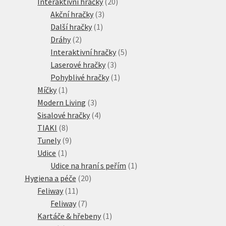
produktů
20
Interaktivní hračky
20
3
produktů
Akční hračky
3
1
produkty
Další hračky
1
2
produkt
Dráhy
2
produkty
5
Interaktivní hračky
5
3
produktů
Laserové hračky
3
produkty
1
Pohyblivé hračky
1
1
produkt
Míčky
1
produkt
3
Modern Living
3
produkty
4
Sisalové hračky
4
8
produkty
TIAKI
8
produktů
9
Tunely
9
1
produktů
Udice
1
produkt
1
Udice na hraní s peřím
1
20
produkt
Hygiena a péče
20
11
produktů
Feliway
11
produktů
7
Feliway
7
produktů
1
Kartáče & hřebeny
1