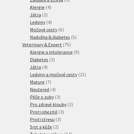
4
produkty
Alergie
4
2
produkty
Játra
2
produkty
4
Ledviny
4
produkty
6
Močové cesty
6
produktů
5
Nadváha & diabetes
5
75
produktů
Veterinary & Expert
75
produktů
9
Alergie a intolerance
9
3
produktů
Diabetes
3
4
produkty
Játra
4
produkty
21
Ledviny a močové cesty
21
7
produktů
Mature
7
produktů
4
Neutered
4
produkty
3
Péče o zuby
3
produkty
2
Pro zdravé klouby
2
3
produkty
Proti obezitě
3
3
produkty
Proti stresu
3
2
produkty
Srst a kůže
2
produkty
14