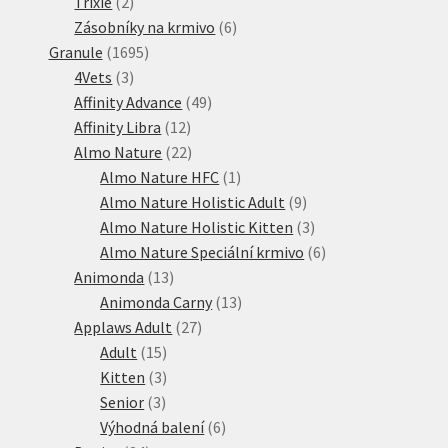
2
produktů
Trixie
2
produkty
6
Zásobníky na krmivo
6
1695
produktů
Granule
1695
3
produktů
4Vets
3
produkty
49
Affinity Advance
49
12
produktů
Affinity Libra
12
produktů
22
Almo Nature
22
produktů
1
Almo Nature HFC
1
produkt
9
Almo Nature Holistic Adult
9
produktů
3
Almo Nature Holistic Kitten
3
produkty
6
Almo Nature Speciální krmivo
6
13
produktů
Animonda
13
produktů
13
Animonda Carny
13
27
produktů
Applaws Adult
27
15
produktů
Adult
15
produktů
3
Kitten
3
3
produkty
Senior
3
produkty
6
Výhodná balení
6