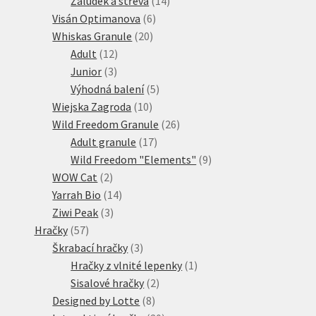
Žaludek a střeva
14
6
produktů
Visán Optimanova
6
20
produktů
Whiskas Granule
20
12
produktů
Adult
12
3
produktů
Junior
3
produkty
5
Výhodná balení
5
10
produktů
Wiejska Zagroda
10
produktů
26
Wild Freedom Granule
26
17
produktů
Adult granule
17
produktů
9
Wild Freedom "Elements"
9
2
produktů
WOW Cat
2
produkty
14
Yarrah Bio
14
3
produktů
Ziwi Peak
3
57
produkty
Hračky
57
produktů
3
Škrabací hračky
3
produkty
1
Hračky z vlnité lepenky
1
2
produkt
Sisalové hračky
2
8
produkty
Designed by Lotte
8