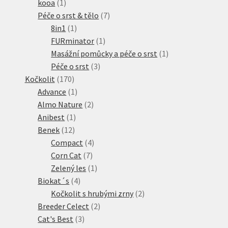
1
produkt
kooa
1
produkt
7
Péče o srst & tělo
7
1
produktů
8in1
1
produkt
1
FURminator
1
produkt
1
Masážní pomůcky a péče o srst
1
3
produkt
Péče o srst
3
170
produkty
Kočkolit
170
produktů
1
Advance
1
produkt
2
Almo Nature
2
1
produkty
Anibest
1
12
produkt
Benek
12
produktů
4
Compact
4
7
produkty
Corn Cat
7
produktů
1
Zelený les
1
4
produkt
Biokat´s
4
produkty
2
Kočkolit s hrubými zrny
2
2
produkty
Breeder Celect
2
3
produkty
Cat's Best
3