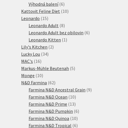
6
produktů
Výhodná balení
6
produktů
10
Kattovit Feline Diet
10
15
produktů
Leonardo
15
produktů
8
Leonardo Adult
8
produktů
6
Leonardo Adult bez obilovin
6
1
produktů
Leonardo Kitten
1
2
produkt
Lily's Kitchen
2
34
produkty
Lucky Lou
34
16
produktů
MAC's
16
produktů
5
Markus-Mühle Beutenah
5
10
produktů
Monge
10
produktů
62
N&D Farmina
62
produktů
9
Farmina N&D Ancestral Grain
9
10
produktů
Farmina N&D Ocean
10
13
produktů
Farmina N&D Prime
13
produktů
6
Farmina N&D Pumpkin
6
10
produktů
Farmina N&D Quinoa
10
produktů
6
Farmina N&D Tropical
6