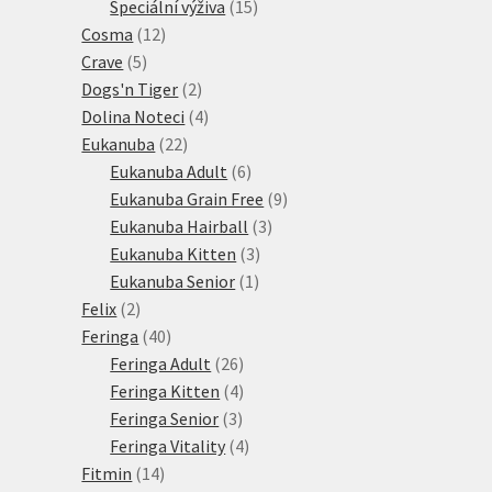
15
produkt
Speciální výživa
15
12
produktů
Cosma
12
5
produktů
Crave
5
produktů
2
Dogs'n Tiger
2
produkty
4
Dolina Noteci
4
22
produkty
Eukanuba
22
produktů
6
Eukanuba Adult
6
produktů
9
Eukanuba Grain Free
9
3
produktů
Eukanuba Hairball
3
3
produkty
Eukanuba Kitten
3
1
produkty
Eukanuba Senior
1
2
produkt
Felix
2
produkty
40
Feringa
40
produktů
26
Feringa Adult
26
produktů
4
Feringa Kitten
4
3
produkty
Feringa Senior
3
produkty
4
Feringa Vitality
4
14
produkty
Fitmin
14