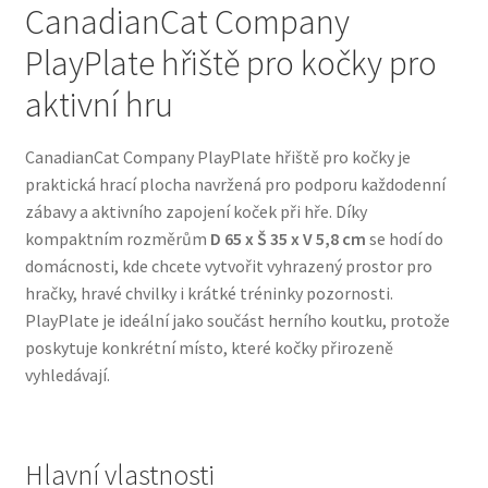
CanadianCat Company
PlayPlate hřiště pro kočky pro
Bozita pro psy — Švédské krmivo s nordickou kvalitou
aktivní hru
Brit pro psy
CanadianCat Company PlayPlate hřiště pro kočky je
Granule pro psy
praktická hrací plocha navržená pro podporu každodenní
zábavy a aktivního zapojení koček při hře. Díky
Natural Trainer pro psy — Italské krmivo s
kompaktním rozměrům
D 65 x Š 35 x V 5,8 cm
se hodí do
přírodními složkami
domácnosti, kde chcete vytvořit vyhrazený prostor pro
hračky, hravé chvilky i krátké tréninky pozornosti.
Happy Dog — Německá kvalita a přirozené složení
PlayPlate je ideální jako součást herního koutku, protože
poskytuje konkrétní místo, které kočky přirozeně
Hill’s pro psy
vyhledávají.
Hračky pro psy
Hlavní vlastnosti
Konzervy a kapsičky pro psy