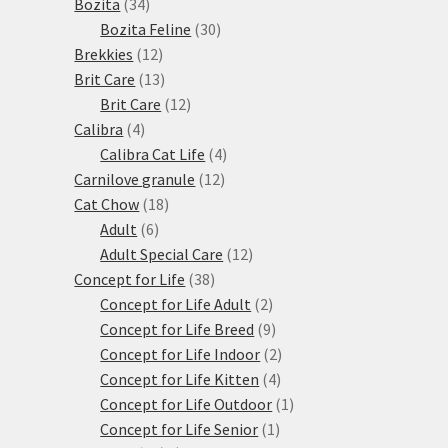
34
produktů
Bozita
34
produktů
30
Bozita Feline
30
12
produktů
Brekkies
12
produktů
13
Brit Care
13
produktů
12
Brit Care
12
4
produktů
Calibra
4
produkty
4
Calibra Cat Life
4
12
produkty
Carnilove granule
12
18
produktů
Cat Chow
18
6
produktů
Adult
6
produktů
12
Adult Special Care
12
38
produktů
Concept for Life
38
produktů
2
Concept for Life Adult
2
produkty
9
Concept for Life Breed
9
produktů
2
Concept for Life Indoor
2
4
produkty
Concept for Life Kitten
4
produkty
1
Concept for Life Outdoor
1
1
produkt
Concept for Life Senior
1