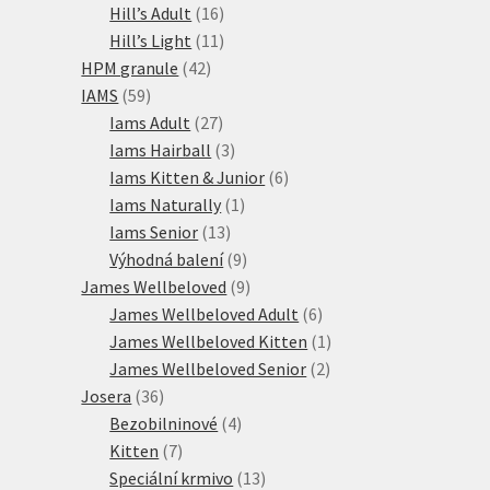
16
produktů
Hill’s Adult
16
produktů
11
Hill’s Light
11
42
produktů
HPM granule
42
59
produktů
IAMS
59
produktů
27
Iams Adult
27
produktů
3
Iams Hairball
3
produkty
6
Iams Kitten & Junior
6
1
produktů
Iams Naturally
1
13
produkt
Iams Senior
13
produktů
9
Výhodná balení
9
produktů
9
James Wellbeloved
9
produktů
6
James Wellbeloved Adult
6
produktů
1
James Wellbeloved Kitten
1
2
produkt
James Wellbeloved Senior
2
36
produkty
Josera
36
produktů
4
Bezobilninové
4
7
produkty
Kitten
7
produktů
13
Speciální krmivo
13