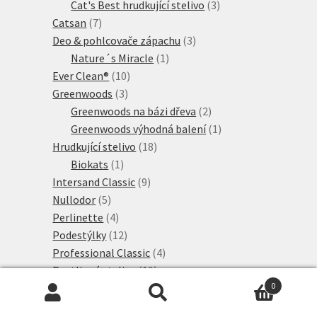
produkty
3
Cat's Best hrudkující stelivo
3
7
produkty
Catsan
7
produktů
3
Deo & pohlcovače zápachu
3
1
produkty
Nature´s Miracle
1
10
produkt
Ever Clean®
10
3
produktů
Greenwoods
3
produkty
2
Greenwoods na bázi dřeva
2
produkty
1
Greenwoods výhodná balení
1
18
produkt
Hrudkující stelivo
18
1
produktů
Biokats
1
produkt
9
Intersand Classic
9
5
produktů
Nullodor
5
produktů
4
Perlinette
4
produkty
12
Podestýlky
12
produktů
4
Professional Classic
4
10
produkty
Rostlinné stelivo
10
produktů
8
0
Sanicat Professional
8
Hledat:
Hledat
2
produktů
Sepicat
2