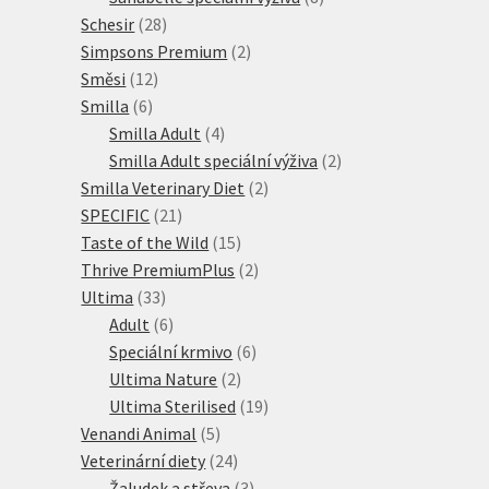
28
produktů
Schesir
28
produktů
2
Simpsons Premium
2
12
produkty
Směsi
12
6
produktů
Smilla
6
produktů
4
Smilla Adult
4
produkty
2
Smilla Adult speciální výživa
2
2
produkty
Smilla Veterinary Diet
2
21
produkty
SPECIFIC
21
produktů
15
Taste of the Wild
15
produktů
2
Thrive PremiumPlus
2
33
produkty
Ultima
33
produktů
6
Adult
6
produktů
6
Speciální krmivo
6
2
produktů
Ultima Nature
2
produkty
19
Ultima Sterilised
19
5
produktů
Venandi Animal
5
produktů
24
Veterinární diety
24
produktů
3
Žaludek a střeva
3