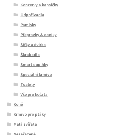
Konzervy a kapsičky
Odpočívadla
Pamlsky
Přepravky & obojky
Síťky a dvírka
Škrabadla
Smart doplňky
Speciální krmivo
Toalety
Vše pro koťata
Koně
Krmivo pro ptáky
Malá zvířata
Nezařazené