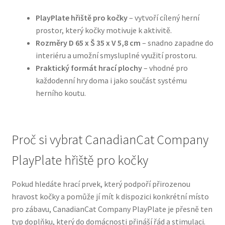
PlayPlate hřiště pro kočky
– vytvoří cílený herní
N&D Farmina pro psy — Italské holistic krmivo
prostor, který kočky motivuje k aktivitě.
Rozměry D 65 x Š 35 x V 5,8 cm
– snadno zapadne do
Oblečky pro psy
interiéru a umožní smysluplné využití prostoru.
Praktický formát hrací plochy
– vhodné pro
Pamlsky pro psy
každodenní hry doma i jako součást systému
herního koutu.
Pelíšky pro psy
Ortopedické pelíšky
Proč si vybrat CanadianCat Company
PlayPlate hřiště pro kočky
Přepravky pro psy
Pokud hledáte hrací prvek, který podpoří přirozenou
Purizon pro psy — Vysoký obsah masa, bez obilovin
hravost kočky a pomůže jí mít k dispozici konkrétní místo
pro zábavu, CanadianCat Company PlayPlate je přesně ten
Royal Canin pro psy
typ doplňku, který do domácnosti přináší řád a stimulaci.