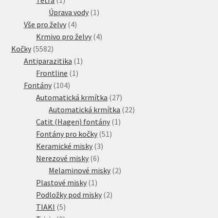
produkt
1
Úprava vody
1
4
produkt
Vše pro želvy
4
produkty
4
Krmivo pro želvy
4
5582
produkty
Kočky
5582
produktů
1
Antiparazitika
1
1
produkt
Frontline
1
104
produkt
Fontány
104
produktů
27
Automatická krmítka
27
produktů
22
Automatická krmítka
22
1
produktů
Catit (Hagen) fontány
1
51
produkt
Fontány pro kočky
51
3
produktů
Keramické misky
3
6
produkty
Nerezové misky
6
produktů
2
Melaminové misky
2
1
produkty
Plastové misky
1
produkt
2
Podložky pod misky
2
5
produkty
TIAKI
5