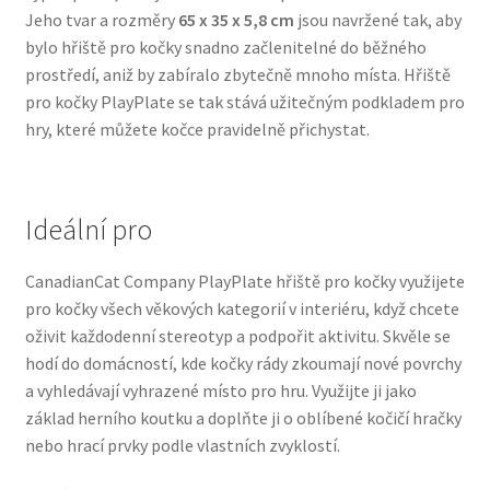
Jeho tvar a rozměry
65 x 35 x 5,8 cm
jsou navržené tak, aby
Veterinární dieta pro psy
bylo hřiště pro kočky snadno začlenitelné do běžného
prostředí, aniž by zabíralo zbytečně mnoho místa. Hřiště
Vodítka a obojky
pro kočky PlayPlate se tak stává užitečným podkladem pro
hry, které můžete kočce pravidelně přichystat.
Wolf of Wilderness
Ideální pro
CanadianCat Company PlayPlate hřiště pro kočky využijete
pro kočky všech věkových kategorií v interiéru, když chcete
oživit každodenní stereotyp a podpořit aktivitu. Skvěle se
hodí do domácností, kde kočky rády zkoumají nové povrchy
a vyhledávají vyhrazené místo pro hru. Využijte ji jako
základ herního koutku a doplňte ji o oblíbené kočičí hračky
nebo hrací prvky podle vlastních zvyklostí.