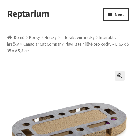
Reptarium
Přeskočit
Přejít
Menu
na
k
navigaci
obsahu
Úvodní stránka
webu
Domů
Kočky
Hračky
Interaktivní hračky
Interaktivní
hračky
CanadianCat Company PlayPlate hřiště pro kočky – D 65 x Š
Košík
35 x V 5,8 cm
Malá zvířata — Klece, krmivo, vybavení
Můj účet
Obchod
Pokladna
Vše pro kočky