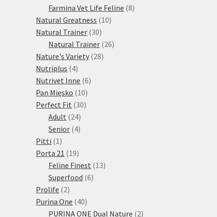
produktů
8
Farmina Vet Life Feline
8
10
produktů
Natural Greatness
10
30
produktů
Natural Trainer
30
produktů
26
Natural Trainer
26
28
produktů
Nature's Variety
28
4
produktů
Nutriplus
4
produkty
6
Nutrivet Inne
6
10
produktů
Pan Mięsko
10
30
produktů
Perfect Fit
30
24
produktů
Adult
24
4
produktů
Senior
4
1
produkty
Pitti
1
produkt
19
Porta 21
19
produktů
13
Feline Finest
13
6
produktů
Superfood
6
2
produktů
Prolife
2
produkty
40
Purina One
40
produktů
2
PURINA ONE Dual Nature
2