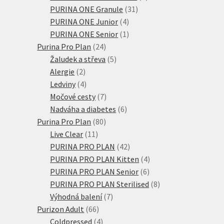
31
produkty
PURINA ONE Granule
31
4
produktů
PURINA ONE Junior
4
produkty
1
PURINA ONE Senior
1
24
produkt
Purina Pro Plan
24
produktů
5
Žaludek a střeva
5
2
produktů
Alergie
2
produkty
4
Ledviny
4
produkty
7
Močové cesty
7
produktů
6
Nadváha a diabetes
6
80
produktů
Purina Pro Plan
80
11
produktů
Live Clear
11
produktů
42
PURINA PRO PLAN
42
produktů
4
PURINA PRO PLAN Kitten
4
6
produkty
PURINA PRO PLAN Senior
6
produktů
8
PURINA PRO PLAN Sterilised
8
7
produktů
Výhodná balení
7
66
produktů
Purizon Adult
66
produktů
4
Coldpressed
4