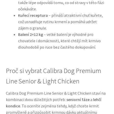
takže lépe odpovídá tomu, co od stravy v této fázi
očekáváte.
N&D Farmina pro psy — Italské holistic krmivo
Kuřecí receptura
– přináší atraktivní chuť kuřete,
což usnadňuje rutinu krmení a pomáhá udržet
Oblečky pro psy
zájem o granule.
Balení 2×12 kg
– velké balení je výhodné pro
Pamlsky pro psy
chovatele i domácnosti, které chtějí mít krmivo
dlouhodobě po ruce bez častého dokupování.
Pelíšky pro psy
Ortopedické pelíšky
Proč si vybrat Calibra Dog Premium
Line Senior & Light Chicken
Přepravky pro psy
Calibra Dog Premium Line Senior & Light Chicken staví na
Purizon pro psy — Vysoký obsah masa, bez obilovin
kombinaci dvou důležitých potřeb:
seniorní fáze
a
lehčí
kondice
. To oceníte zejména tehdy, když chcete krmit
Royal Canin pro psy
promyšleně a přizpůsobit krmnou dávku aktuálnímu