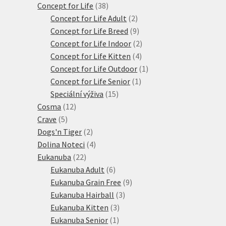
38
produktů
Concept for Life
38
produktů
2
Concept for Life Adult
2
produkty
9
Concept for Life Breed
9
produktů
2
Concept for Life Indoor
2
4
produkty
Concept for Life Kitten
4
produkty
1
Concept for Life Outdoor
1
1
produkt
Concept for Life Senior
1
15
produkt
Speciální výživa
15
12
produktů
Cosma
12
5
produktů
Crave
5
produktů
2
Dogs'n Tiger
2
produkty
4
Dolina Noteci
4
22
produkty
Eukanuba
22
produktů
6
Eukanuba Adult
6
produktů
9
Eukanuba Grain Free
9
3
produktů
Eukanuba Hairball
3
3
produkty
Eukanuba Kitten
3
1
produkty
Eukanuba Senior
1