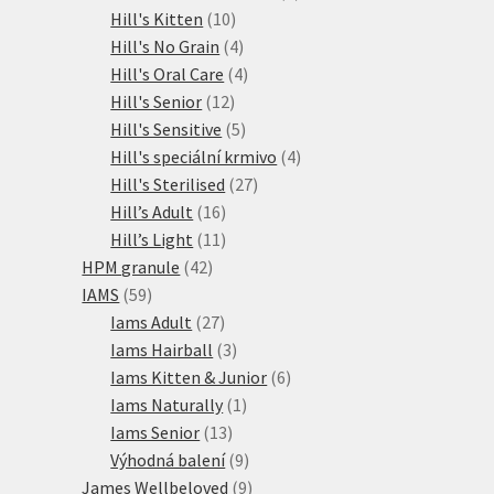
10
produkty
Hill's Kitten
10
produktů
4
Hill's No Grain
4
produkty
4
Hill's Oral Care
4
12
produkty
Hill's Senior
12
produktů
5
Hill's Sensitive
5
produktů
4
Hill's speciální krmivo
4
27
produkty
Hill's Sterilised
27
16
produktů
Hill’s Adult
16
produktů
11
Hill’s Light
11
42
produktů
HPM granule
42
59
produktů
IAMS
59
produktů
27
Iams Adult
27
produktů
3
Iams Hairball
3
produkty
6
Iams Kitten & Junior
6
1
produktů
Iams Naturally
1
13
produkt
Iams Senior
13
produktů
9
Výhodná balení
9
produktů
9
James Wellbeloved
9