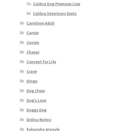
Calibra Dog Premium Line
Calibra Veterinary Diets
Carnilove Adult
Carrier
Cavom
Chappi
Concept for Life
Crave
Dingo
Dog Chow
Dog’s Love
Doggy Dog
Dolina Noteci
Eukanuba granule