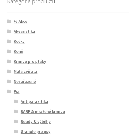
Kategorie produktu
% Akce
Akvaristika
Kočky
Koně
Krmivo pro ptáky
Malá zvířata
Nezařazené
Psi
Antiparazitika
BARF & mražené krmivo
Boudy & výběhy
Granule pro psy