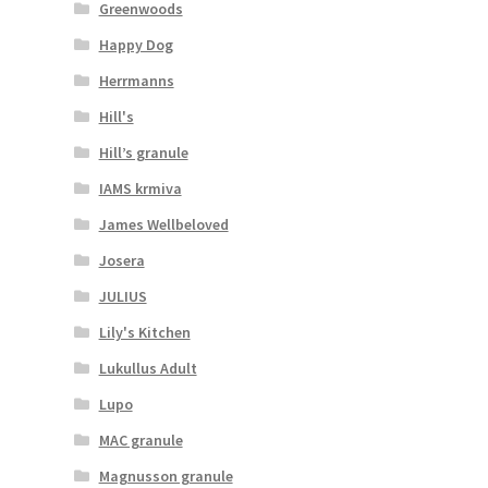
Greenwoods
Happy Dog
Herrmanns
Hill's
Hill’s granule
IAMS krmiva
James Wellbeloved
Josera
JULIUS
Lily's Kitchen
Lukullus Adult
Lupo
MAC granule
Magnusson granule