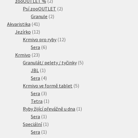
2
produkty
zooOUTLET %
2
produkty
2
Psí zooOUTLET
2
2
produkty
Granule
2
41
produkty
Akvaristika
41
produktů
12
Jezírko
12
produktů
12
Krmivo pro ryby
12
6
produktů
Sera
6
23
produktů
Krmivo
23
produktů
5
Granulát/ pelety / tyčinky
5
1
produktů
JBL
1
produkt
4
Sera
4
produkty
5
Krmivo ve formě tablet
5
3
produktů
Sera
3
produkty
1
Tetra
1
produkt
1
Ryby žijící převážně u dna
1
1
produkt
Sera
1
produkt
1
Speciální
1
1
produkt
Sera
1