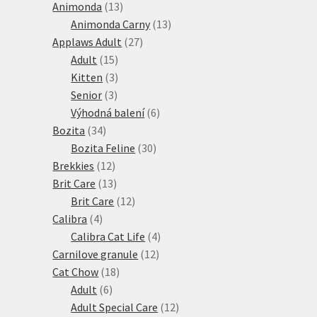
13
produktů
Animonda
13
produktů
13
Animonda Carny
13
27
produktů
Applaws Adult
27
15
produktů
Adult
15
produktů
3
Kitten
3
3
produkty
Senior
3
produkty
6
Výhodná balení
6
34
produktů
Bozita
34
produktů
30
Bozita Feline
30
12
produktů
Brekkies
12
produktů
13
Brit Care
13
produktů
12
Brit Care
12
4
produktů
Calibra
4
produkty
4
Calibra Cat Life
4
12
produkty
Carnilove granule
12
18
produktů
Cat Chow
18
6
produktů
Adult
6
produktů
12
Adult Special Care
12