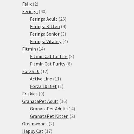
2
produkt
Felix
2
produkty
40
Feringa
40
produktů
26
Feringa Adult
26
produktů
4
Feringa Kitten
4
3
produkty
Feringa Senior
3
produkty
4
Feringa Vitality
4
14
produkty
Fitmin
14
produktů
8
Fitmin Cat for Life
8
6
produktů
Fitmin Cat Purity
6
12
produktů
Forza 10
12
produktů
11
Active Line
11
produktů
1
Forza 10 Diet
1
9
produkt
Friskies
9
produktů
16
GranataPet Adult
16
produktů
14
GranataPet Adult
14
produktů
2
GranataPet Kitten
2
2
produkty
Greenwoods
2
17
produkty
Happy Cat
17