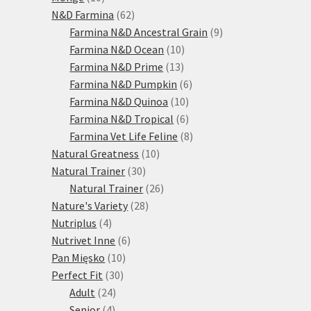
produktů
62
N&D Farmina
62
produktů
9
Farmina N&D Ancestral Grain
9
10
produktů
Farmina N&D Ocean
10
13
produktů
Farmina N&D Prime
13
produktů
6
Farmina N&D Pumpkin
6
10
produktů
Farmina N&D Quinoa
10
produktů
6
Farmina N&D Tropical
6
produktů
8
Farmina Vet Life Feline
8
10
produktů
Natural Greatness
10
30
produktů
Natural Trainer
30
produktů
26
Natural Trainer
26
28
produktů
Nature's Variety
28
4
produktů
Nutriplus
4
produkty
6
Nutrivet Inne
6
10
produktů
Pan Mięsko
10
30
produktů
Perfect Fit
30
24
produktů
Adult
24
4
produktů
Senior
4