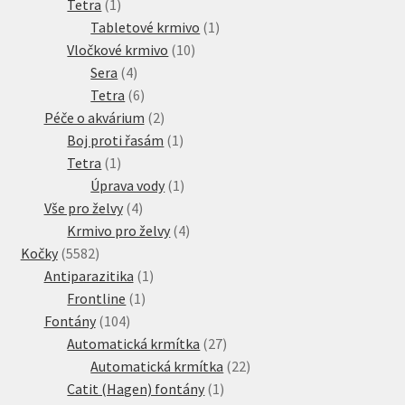
1
produkt
Tetra
1
produkt
1
Tabletové krmivo
1
10
produkt
Vločkové krmivo
10
4
produktů
Sera
4
produkty
6
Tetra
6
produktů
2
Péče o akvárium
2
produkty
1
Boj proti řasám
1
1
produkt
Tetra
1
produkt
1
Úprava vody
1
4
produkt
Vše pro želvy
4
produkty
4
Krmivo pro želvy
4
5582
produkty
Kočky
5582
produktů
1
Antiparazitika
1
1
produkt
Frontline
1
104
produkt
Fontány
104
produktů
27
Automatická krmítka
27
produktů
22
Automatická krmítka
22
1
produktů
Catit (Hagen) fontány
1