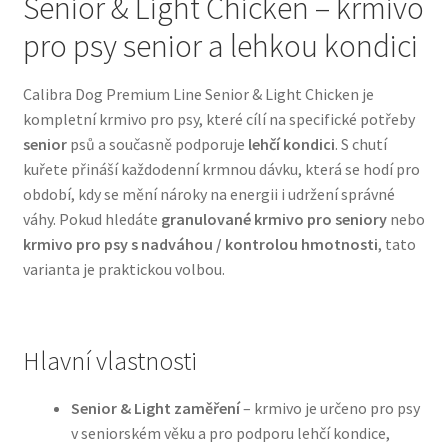
Senior & Light Chicken – krmivo
pro psy senior a lehkou kondici
Bozita pro psy — Švédské krmivo s nordickou kvalitou
Calibra Dog Premium Line Senior & Light Chicken je
Brit pro psy
kompletní krmivo pro psy, které cílí na specifické potřeby
senior
psů a současně podporuje
lehčí kondici
. S chutí
Granule pro psy
kuřete přináší každodenní krmnou dávku, která se hodí pro
období, kdy se mění nároky na energii i udržení správné
Natural Trainer pro psy — Italské krmivo s
váhy. Pokud hledáte
granulované krmivo pro seniory
nebo
přírodními složkami
krmivo pro psy s nadváhou / kontrolou hmotnosti
, tato
varianta je praktickou volbou.
Happy Dog — Německá kvalita a přirozené složení
Hill’s pro psy
Hlavní vlastnosti
Hračky pro psy
Senior & Light zaměření
– krmivo je určeno pro psy
v seniorském věku a pro podporu lehčí kondice,
Konzervy a kapsičky pro psy