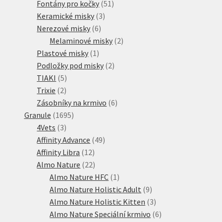
51
produkt
Fontány pro kočky
51
3
produktů
Keramické misky
3
6
produkty
Nerezové misky
6
produktů
2
Melaminové misky
2
1
produkty
Plastové misky
1
produkt
2
Podložky pod misky
2
5
produkty
TIAKI
5
2
produktů
Trixie
2
produkty
6
Zásobníky na krmivo
6
1695
produktů
Granule
1695
3
produktů
4Vets
3
produkty
49
Affinity Advance
49
12
produktů
Affinity Libra
12
produktů
22
Almo Nature
22
produktů
1
Almo Nature HFC
1
produkt
9
Almo Nature Holistic Adult
9
produktů
3
Almo Nature Holistic Kitten
3
produkty
6
Almo Nature Speciální krmivo
6