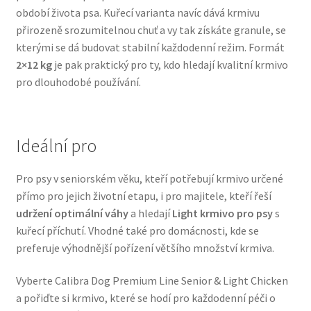
období života psa. Kuřecí varianta navíc dává krmivu
Veterinární dieta pro psy
přirozeně srozumitelnou chuť a vy tak získáte granule, se
kterými se dá budovat stabilní každodenní režim. Formát
Vodítka a obojky
2×12 kg
je pak praktický pro ty, kdo hledají kvalitní krmivo
pro dlouhodobé používání.
Wolf of Wilderness
Ideální pro
Pro psy v seniorském věku, kteří potřebují krmivo určené
přímo pro jejich životní etapu, i pro majitele, kteří řeší
udržení optimální váhy
a hledají
Light krmivo pro psy
s
kuřecí příchutí. Vhodné také pro domácnosti, kde se
preferuje výhodnější pořízení většího množství krmiva.
Vyberte Calibra Dog Premium Line Senior & Light Chicken
a pořiďte si krmivo, které se hodí pro každodenní péči o