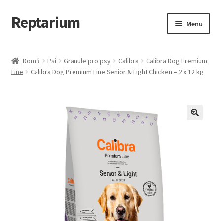
Reptarium
Přeskočit
Přejít
Menu
na
k
navigaci
obsahu
Úvodní stránka
webu
Domů
Psi
Granule pro psy
Calibra
Calibra Dog Premium
Line
Calibra Dog Premium Line Senior & Light Chicken – 2 x 12 kg
Košík
Malá zvířata — Klece, krmivo, vybavení
Můj účet
Obchod
Pokladna
Vše pro kočky