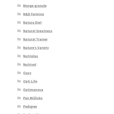
Monge granule
N&D Farmina
Natura Diet
Natural Greatness
Natural Trainer
Nature’s Variety
Nutriplus
Nutrivet
Oasy
Opti Life
Optimanova
Pan Mišňsko
Pedigree