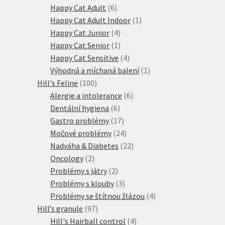
produktů
6
Happy Cat Adult
6
produktů
1
Happy Cat Adult Indoor
1
4
produkt
Happy Cat Junior
4
produkty
1
Happy Cat Senior
1
produkt
4
Happy Cat Sensitive
4
produkty
1
Výhodná a míchaná balení
1
100
produkt
Hill's Feline
100
produktů
6
Alergie a intolerance
6
6
produktů
Dentální hygiena
6
produktů
17
Gastro problémy
17
produktů
24
Močové problémy
24
produktů
22
Nadváha & Diabetes
22
2
produktů
Oncology
2
produkty
2
Problémy s játry
2
produkty
3
Problémy s klouby
3
produkty
4
Problémy se štítnou žlázou
4
97
produkty
Hill’s granule
97
produktů
4
Hill's Hairball control
4