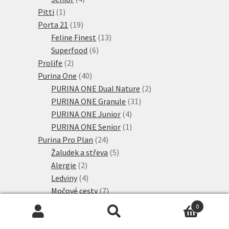
1
produkty
Pitti
1
produkt
19
Porta 21
19
produktů
13
Feline Finest
13
6
produktů
Superfood
6
2
produktů
Prolife
2
produkty
40
Purina One
40
produktů
2
PURINA ONE Dual Nature
2
31
produkty
PURINA ONE Granule
31
4
produktů
PURINA ONE Junior
4
produkty
1
PURINA ONE Senior
1
24
produkt
Purina Pro Plan
24
produktů
5
Žaludek a střeva
5
2
produktů
Alergie
2
produkty
4
Ledviny
4
produkty
7
Močové cesty
7
produktů
6
Nadváha a diabetes
6
0
80
produktů
Purina Pro Plan
80
Hledat:
Hledat
11
produktů
Live Clear
11