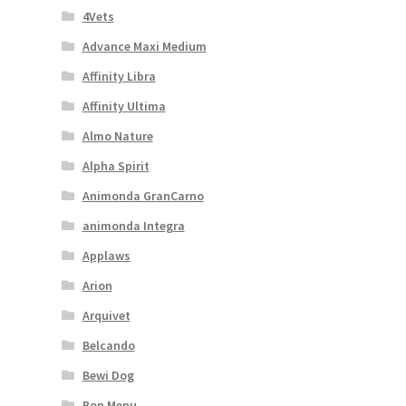
4Vets
Advance Maxi Medium
Affinity Libra
Affinity Ultima
Almo Nature
Alpha Spirit
Animonda GranCarno
animonda Integra
Applaws
Arion
Arquivet
Belcando
Bewi Dog
Bon Menu