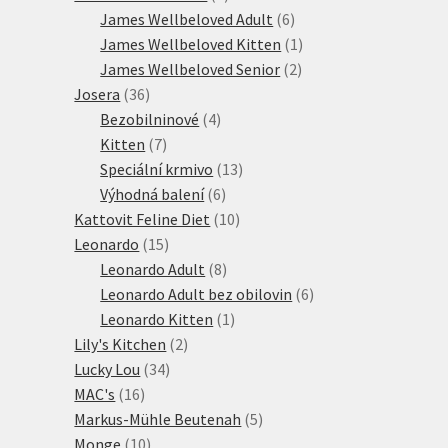
produktů
6
James Wellbeloved Adult
6
produktů
1
James Wellbeloved Kitten
1
2
produkt
James Wellbeloved Senior
2
36
produkty
Josera
36
produktů
4
Bezobilninové
4
7
produkty
Kitten
7
produktů
13
Speciální krmivo
13
6
produktů
Výhodná balení
6
produktů
10
Kattovit Feline Diet
10
15
produktů
Leonardo
15
produktů
8
Leonardo Adult
8
produktů
6
Leonardo Adult bez obilovin
6
1
produktů
Leonardo Kitten
1
2
produkt
Lily's Kitchen
2
34
produkty
Lucky Lou
34
16
produktů
MAC's
16
produktů
5
Markus-Mühle Beutenah
5
10
produktů
Monge
10