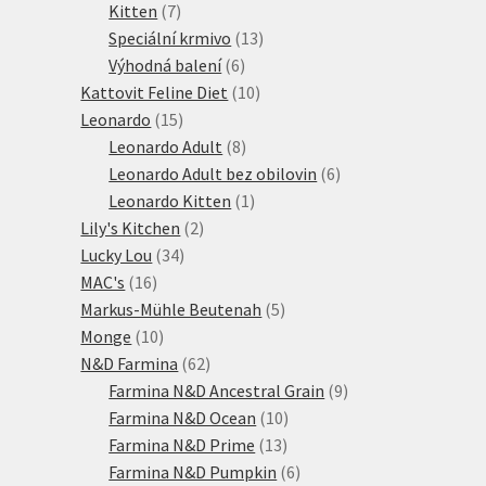
7
produkty
Kitten
7
produktů
13
Speciální krmivo
13
6
produktů
Výhodná balení
6
produktů
10
Kattovit Feline Diet
10
15
produktů
Leonardo
15
produktů
8
Leonardo Adult
8
produktů
6
Leonardo Adult bez obilovin
6
1
produktů
Leonardo Kitten
1
2
produkt
Lily's Kitchen
2
34
produkty
Lucky Lou
34
16
produktů
MAC's
16
produktů
5
Markus-Mühle Beutenah
5
10
produktů
Monge
10
produktů
62
N&D Farmina
62
produktů
9
Farmina N&D Ancestral Grain
9
10
produktů
Farmina N&D Ocean
10
13
produktů
Farmina N&D Prime
13
produktů
6
Farmina N&D Pumpkin
6