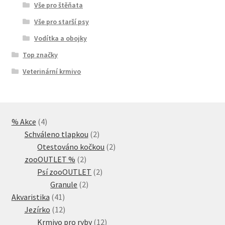
Vše pro štěňata
Vše pro starší psy
Vodítka a obojky
Top značky
Veterinární krmivo
4
% Akce
4
produkty
2
Schváleno tlapkou
2
produkty
2
Otestováno kočkou
2
2
produkty
zooOUTLET %
2
produkty
2
Psí zooOUTLET
2
2
produkty
Granule
2
41
produkty
Akvaristika
41
produktů
12
Jezírko
12
produktů
12
Krmivo pro ryby
12