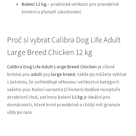
Balení 12 kg
– praktická velikost pro pravidelné
krmení a plynulé zásobování.
N&D Farmina pro psy — Italské holistic krmivo
Oblečky pro psy
Proč si vybrat Calibra Dog Life Adult
Pamlsky pro psy
Large Breed Chicken 12 kg
Pelíšky pro psy
Calibra Dog Life Adult Large Breed Chicken
je cílené
krmivo pro
adult
psy
large breed
, takže jej můžete vybírat
Ortopedické pelíšky
s jistotou, že zohledňuje věkovou i velikostní kategorii
vašeho psa. Kuřecí varianta (Chicken) dodává receptuře
Přepravky pro psy
atraktivní chuť, zatímco balení
12 kg
je ideální pro
domácnosti, které krmí pravidelně a chtějí mít granule
Purizon pro psy — Vysoký obsah masa, bez obilovin
vždy po ruce.
Royal Canin pro psy