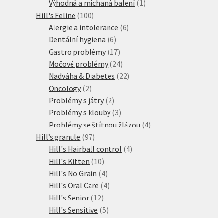
produkty
1
Výhodná a míchaná balení
1
100
produkt
Hill's Feline
100
produktů
6
Alergie a intolerance
6
6
produktů
Dentální hygiena
6
produktů
17
Gastro problémy
17
produktů
24
Močové problémy
24
produktů
22
Nadváha & Diabetes
22
2
produktů
Oncology
2
produkty
2
Problémy s játry
2
produkty
3
Problémy s klouby
3
produkty
4
Problémy se štítnou žlázou
4
97
produkty
Hill’s granule
97
produktů
4
Hill's Hairball control
4
10
produkty
Hill's Kitten
10
produktů
4
Hill's No Grain
4
produkty
4
Hill's Oral Care
4
12
produkty
Hill's Senior
12
produktů
5
Hill's Sensitive
5