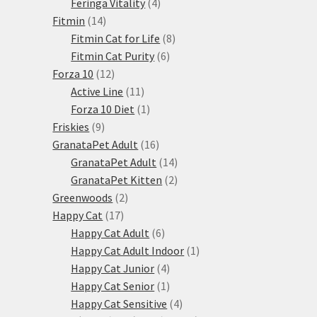
produkty
4
Feringa Vitality
4
14
produkty
Fitmin
14
produktů
8
Fitmin Cat for Life
8
6
produktů
Fitmin Cat Purity
6
12
produktů
Forza 10
12
produktů
11
Active Line
11
produktů
1
Forza 10 Diet
1
9
produkt
Friskies
9
produktů
16
GranataPet Adult
16
produktů
14
GranataPet Adult
14
produktů
2
GranataPet Kitten
2
2
produkty
Greenwoods
2
17
produkty
Happy Cat
17
produktů
6
Happy Cat Adult
6
produktů
1
Happy Cat Adult Indoor
1
4
produkt
Happy Cat Junior
4
produkty
1
Happy Cat Senior
1
produkt
4
Happy Cat Sensitive
4