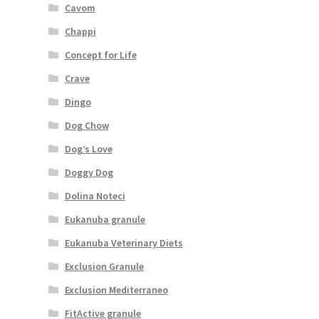
Cavom
Chappi
Concept for Life
Crave
Dingo
Dog Chow
Dog’s Love
Doggy Dog
Dolina Noteci
Eukanuba granule
Eukanuba Veterinary Diets
Exclusion Granule
Exclusion Mediterraneo
FitActive granule