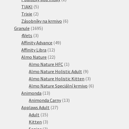
5
produkty
TIAKI
5
2
produktů
Trixie
2
produkty
6
Zásobníky na krmivo
6
1695
produktů
Granule
1695
3
produktů
4Vets
3
produkty
49
Affinity Advance
49
12
produktů
Affinity Libra
12
produktů
22
Almo Nature
22
produktů
1
Almo Nature HFC
1
produkt
9
Almo Nature Holistic Adult
9
produktů
3
Almo Nature Holistic Kitten
3
produkty
6
Almo Nature Speciální krmivo
6
13
produktů
Animonda
13
produktů
13
Animonda Carny
13
27
produktů
Applaws Adult
27
15
produktů
Adult
15
produktů
3
Kitten
3
3
produkty
Senior
3