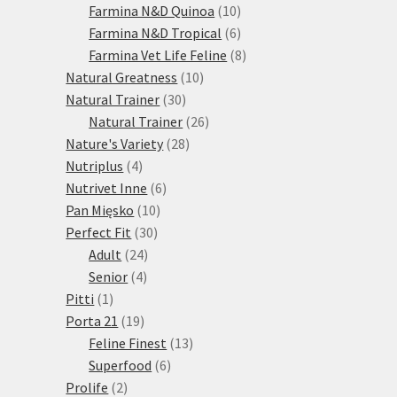
10
produktů
Farmina N&D Quinoa
10
produktů
6
Farmina N&D Tropical
6
produktů
8
Farmina Vet Life Feline
8
10
produktů
Natural Greatness
10
30
produktů
Natural Trainer
30
produktů
26
Natural Trainer
26
28
produktů
Nature's Variety
28
4
produktů
Nutriplus
4
produkty
6
Nutrivet Inne
6
10
produktů
Pan Mięsko
10
30
produktů
Perfect Fit
30
24
produktů
Adult
24
4
produktů
Senior
4
1
produkty
Pitti
1
produkt
19
Porta 21
19
produktů
13
Feline Finest
13
6
produktů
Superfood
6
2
produktů
Prolife
2