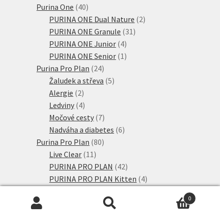
produkty
40
Purina One
40
produktů
2
PURINA ONE Dual Nature
2
31
produkty
PURINA ONE Granule
31
4
produktů
PURINA ONE Junior
4
produkty
1
PURINA ONE Senior
1
24
produkt
Purina Pro Plan
24
produktů
5
Žaludek a střeva
5
2
produktů
Alergie
2
produkty
4
Ledviny
4
produkty
7
Močové cesty
7
produktů
6
Nadváha a diabetes
6
80
produktů
Purina Pro Plan
80
11
produktů
Live Clear
11
produktů
42
PURINA PRO PLAN
42
produktů
4
PURINA PRO PLAN Kitten
4
6
produkty
PURINA PRO PLAN Senior
6
0
produktů
8
PURINA PRO PLAN Sterilised
8
Hledat:
Hledat
7
produktů
Výhodná balení
7