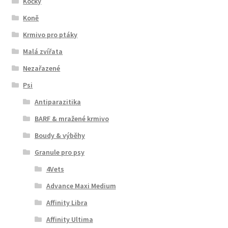
Kočky
Koně
Krmivo pro ptáky
Malá zvířata
Nezařazené
Psi
Antiparazitika
BARF & mražené krmivo
Boudy & výběhy
Granule pro psy
4Vets
Advance Maxi Medium
Affinity Libra
Affinity Ultima