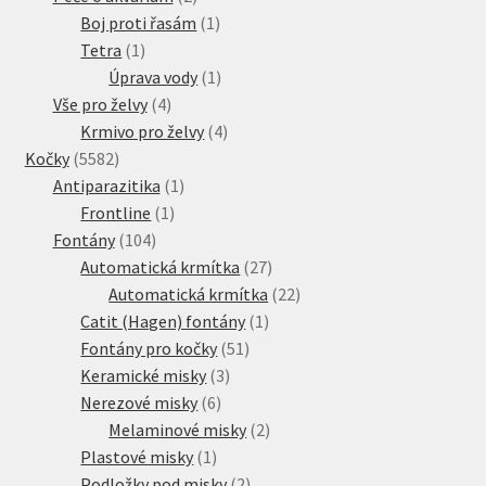
produkty
1
Boj proti řasám
1
1
produkt
Tetra
1
produkt
1
Úprava vody
1
4
produkt
Vše pro želvy
4
produkty
4
Krmivo pro želvy
4
5582
produkty
Kočky
5582
produktů
1
Antiparazitika
1
1
produkt
Frontline
1
104
produkt
Fontány
104
produktů
27
Automatická krmítka
27
produktů
22
Automatická krmítka
22
1
produktů
Catit (Hagen) fontány
1
51
produkt
Fontány pro kočky
51
3
produktů
Keramické misky
3
6
produkty
Nerezové misky
6
produktů
2
Melaminové misky
2
1
produkty
Plastové misky
1
produkt
2
Podložky pod misky
2