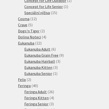
produkty
1
Concept for Life Outdoor
1
1
produkt
Concept for Life Senior
1
15
produkt
Speciální výživa
15
12
produktů
Cosma
12
5
produktů
Crave
5
produktů
2
Dogs'n Tiger
2
produkty
4
Dolina Noteci
4
22
produkty
Eukanuba
22
produktů
6
Eukanuba Adult
6
produktů
9
Eukanuba Grain Free
9
3
produktů
Eukanuba Hairball
3
3
produkty
Eukanuba Kitten
3
1
produkty
Eukanuba Senior
1
2
produkt
Felix
2
produkty
40
Feringa
40
produktů
26
Feringa Adult
26
produktů
4
Feringa Kitten
4
3
produkty
Feringa Senior
3