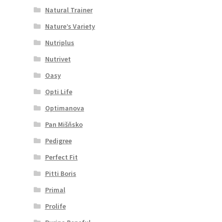
Natural Trainer
Nature’s Variety
Nutriplus
Nutrivet
Oasy
Opti Life
Optimanova
Pan Mišňsko
Pedigree
Perfect Fit
Pitti Boris
Primal
Prolife