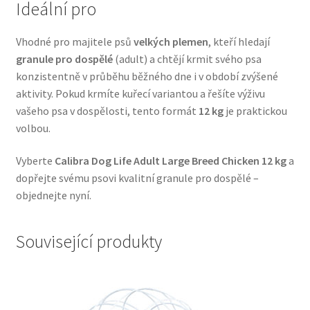
Ideální pro
Veterinární dieta pro psy
Vhodné pro majitele psů
velkých plemen
, kteří hledají
Vodítka a obojky
granule pro dospělé
(adult) a chtějí krmit svého psa
konzistentně v průběhu běžného dne i v období zvýšené
Wolf of Wilderness
aktivity. Pokud krmíte kuřecí variantou a řešíte výživu
vašeho psa v dospělosti, tento formát
12 kg
je praktickou
volbou.
Vyberte
Calibra Dog Life Adult Large Breed Chicken 12 kg
a
dopřejte svému psovi kvalitní granule pro dospělé –
objednejte nyní.
Související produkty