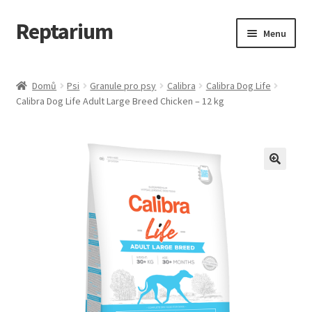
Reptarium
Přeskočit
Přejít
Menu
na
k
navigaci
obsahu
Úvodní stránka
webu
Domů
Psi
Granule pro psy
Calibra
Calibra Dog Life
Calibra Dog Life Adult Large Breed Chicken – 12 kg
Košík
Malá zvířata — Klece, krmivo, vybavení
Můj účet
Obchod
Pokladna
Vše pro kočky