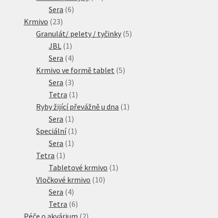
6
produktů
Sera
6
23
produktů
Krmivo
23
produktů
5
Granulát/ pelety / tyčinky
5
1
produktů
JBL
1
produkt
4
Sera
4
produkty
5
Krmivo ve formě tablet
5
3
produktů
Sera
3
produkty
1
Tetra
1
produkt
1
Ryby žijící převážně u dna
1
1
produkt
Sera
1
produkt
1
Speciální
1
1
produkt
Sera
1
1
produkt
Tetra
1
produkt
1
Tabletové krmivo
1
10
produkt
Vločkové krmivo
10
4
produktů
Sera
4
produkty
6
Tetra
6
produktů
2
Péče o akvárium
2