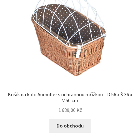
Košík na kolo Aumüller s ochrannou mřížkou – D 56 x Š 36 x
V 50 cm
1 689,00
Kč
Do obchodu