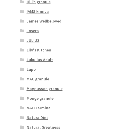
Hill’s granule
IAMS krmiva
James Wellbeloved
Josera
JULIUS
Lily's Kitchen
Lukullus Adult
Lupo
MAC granule
Magnusson granule
Monge granule
N&D Farmina
Natura Diet
Natural Greatness