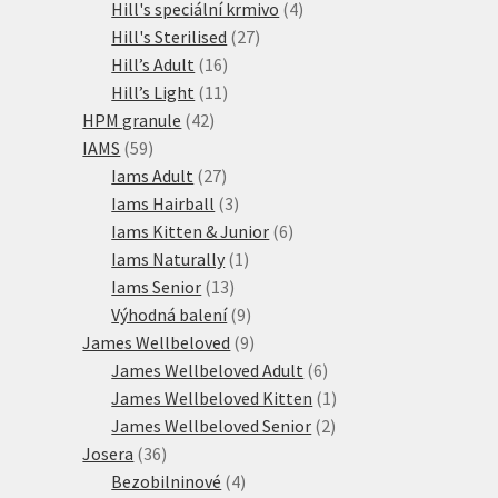
produktů
4
Hill's speciální krmivo
4
27
produkty
Hill's Sterilised
27
16
produktů
Hill’s Adult
16
produktů
11
Hill’s Light
11
42
produktů
HPM granule
42
59
produktů
IAMS
59
produktů
27
Iams Adult
27
produktů
3
Iams Hairball
3
produkty
6
Iams Kitten & Junior
6
1
produktů
Iams Naturally
1
13
produkt
Iams Senior
13
produktů
9
Výhodná balení
9
produktů
9
James Wellbeloved
9
produktů
6
James Wellbeloved Adult
6
produktů
1
James Wellbeloved Kitten
1
2
produkt
James Wellbeloved Senior
2
36
produkty
Josera
36
produktů
4
Bezobilninové
4