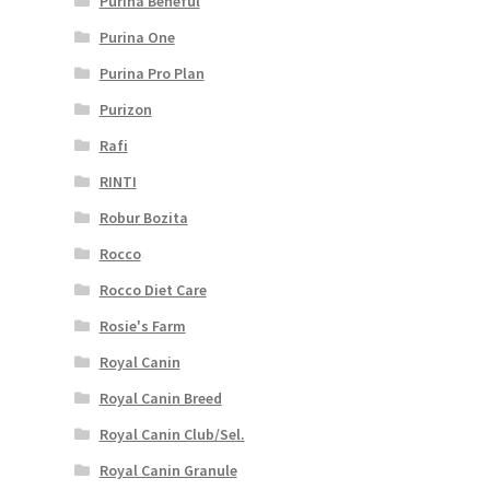
Purina Beneful
Purina One
Purina Pro Plan
Purizon
Rafi
RINTI
Robur Bozita
Rocco
Rocco Diet Care
Rosie's Farm
Royal Canin
Royal Canin Breed
Royal Canin Club/Sel.
Royal Canin Granule