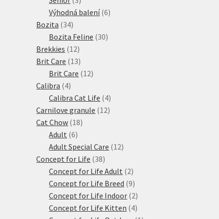
produkty
6
Výhodná balení
6
34
produktů
Bozita
34
produktů
30
Bozita Feline
30
12
produktů
Brekkies
12
produktů
13
Brit Care
13
produktů
12
Brit Care
12
4
produktů
Calibra
4
produkty
4
Calibra Cat Life
4
12
produkty
Carnilove granule
12
18
produktů
Cat Chow
18
6
produktů
Adult
6
produktů
12
Adult Special Care
12
38
produktů
Concept for Life
38
produktů
2
Concept for Life Adult
2
produkty
9
Concept for Life Breed
9
produktů
2
Concept for Life Indoor
2
4
produkty
Concept for Life Kitten
4