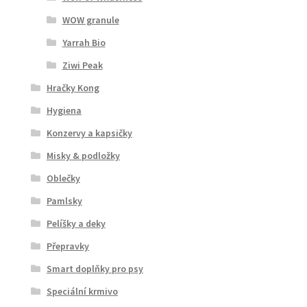
WOW granule
Yarrah Bio
Ziwi Peak
Hračky Kong
Hygiena
Konzervy a kapsičky
Misky & podložky
Oblečky
Pamlsky
Pelíšky a deky
Přepravky
Smart doplňky pro psy
Speciální krmivo