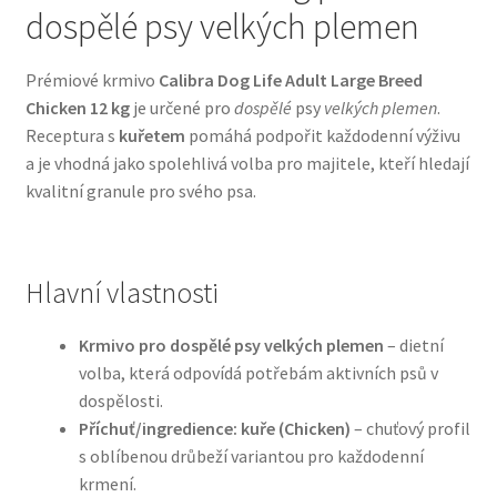
dospělé psy velkých plemen
Bozita pro psy — Švédské krmivo s nordickou kvalitou
Prémiové krmivo
Calibra Dog Life Adult Large Breed
Chicken 12 kg
je určené pro
dospělé
psy
velkých plemen
.
Brit pro psy
Receptura s
kuřetem
pomáhá podpořit každodenní výživu
a je vhodná jako spolehlivá volba pro majitele, kteří hledají
Granule pro psy
kvalitní granule pro svého psa.
Natural Trainer pro psy — Italské krmivo s
přírodními složkami
Hlavní vlastnosti
Happy Dog — Německá kvalita a přirozené složení
Krmivo pro dospělé psy velkých plemen
– dietní
volba, která odpovídá potřebám aktivních psů v
Hill’s pro psy
dospělosti.
Příchuť/ingredience: kuře (Chicken)
– chuťový profil
Hračky pro psy
s oblíbenou drůbeží variantou pro každodenní
krmení.
Konzervy a kapsičky pro psy