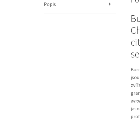
Popis
Bu
Ch
ci
se
Burn
jsou
zvíř
gran
whol
jasn
prof