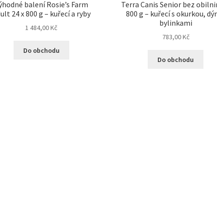
ýhodné balení Rosie’s Farm
Terra Canis Senior bez obilni
ult 24 x 800 g – kuřecí a ryby
800 g – kuřecí s okurkou, dýn
bylinkami
1 484,00
Kč
783,00
Kč
Do obchodu
Do obchodu