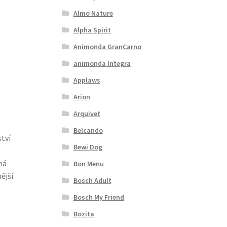
Almo Nature
Alpha Spirit
Animonda GranCarno
animonda Integra
Applaws
Arion
g
Arquivet
Belcando
ství
Bewi Dog
má
Bon Menu
ější
Bosch Adult
Bosch My Friend
Bozita