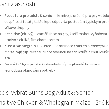
avní vlastnosti
Receptura pro adult & senior
– krmivo je určené pro psy v obdo
dospělosti i stáří, takže lépe odpovídá potřebám typickým pro
věkové skupiny.
Sensitive (citlivý)
– zaměřuje se na psy, kteří mohou vyžadovat
krmivo s citlivějším charakterem.
Kuře & wholegrain kukuřice
– kombinace
chicken
a
wholegrain
maize
zajišťuje recepturu postavenou na struktuře a chuti celýc
zrn.
Balení 2×6 kg
– praktické dvoubalení pro plynulé krmení a
jednodušší plánování spotřeby.
oč si vybrat Burns Dog Adult & Senior
nsitive Chicken & Wholegrain Maize – 2×6 