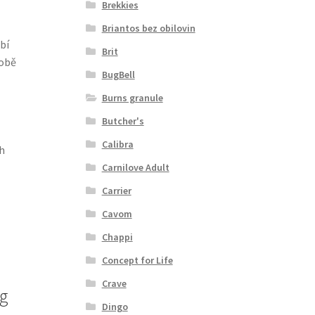
Brekkies
Briantos bez obilovin
bí
Brit
 obě
BugBell
Burns granule
Butcher's
Calibra
h
Carnilove Adult
Carrier
Cavom
Chappi
Concept for Life
Crave
kg
Dingo