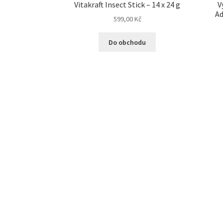
Vitakraft Insect Stick – 14 x 24 g
V
Ad
599,00
Kč
Do obchodu