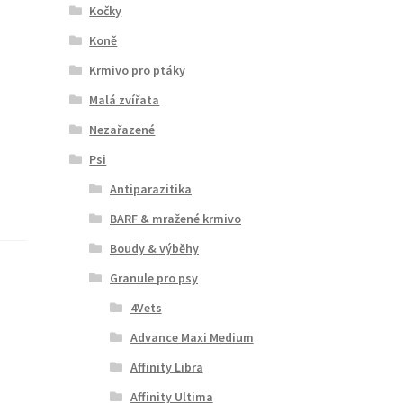
Kočky
Koně
Krmivo pro ptáky
Malá zvířata
Nezařazené
Psi
Antiparazitika
BARF & mražené krmivo
Boudy & výběhy
Granule pro psy
4Vets
Advance Maxi Medium
Affinity Libra
Affinity Ultima