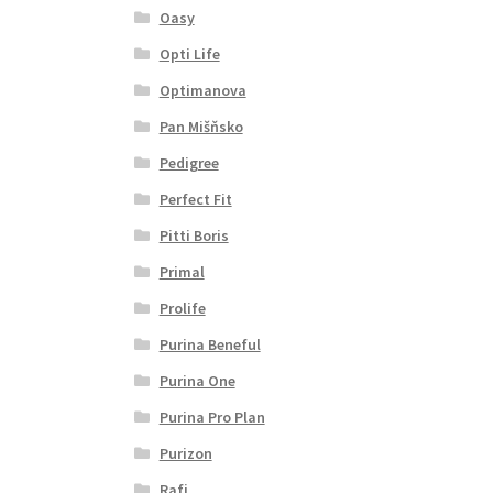
Oasy
Opti Life
Optimanova
Pan Mišňsko
Pedigree
Perfect Fit
Pitti Boris
Primal
Prolife
Purina Beneful
Purina One
Purina Pro Plan
Purizon
Rafi