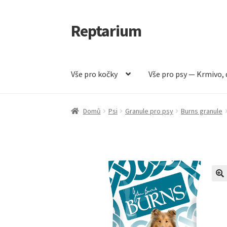
Reptarium
Přeskočit
Přejít
na
k
navigaci
obsahu
webu
Vše pro kočky
Vše pro psy — Krmivo, 
Úvodní stránka
Košík
Malá zvířata — Klece, k
Domů
Psi
Granule pro psy
Burns granule
Vše pro psy — Krmivo, doplňky, vybavení