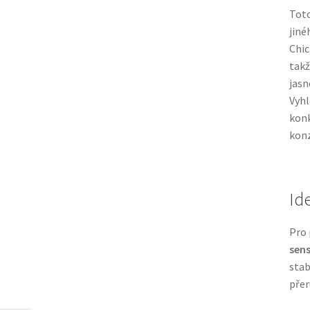
Toto
jiné
Chic
takž
jasn
Vyhl
konk
konz
Id
Pro
sens
stab
přer