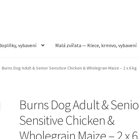
doplňky, vybavení
Malá zvířata — Klece, krmivo, vybavení
rmivo, vybavení
Můj účet
Obchod
Pokladna
Vše pro kočky
Burns Dog Adult & Senior Sensitive Chicken & Wholegrain Maize – 2 x 6 kg
Burns Dog Adult & Senio
Sensitive Chicken &
Wholegrain Maize – 2 x 6