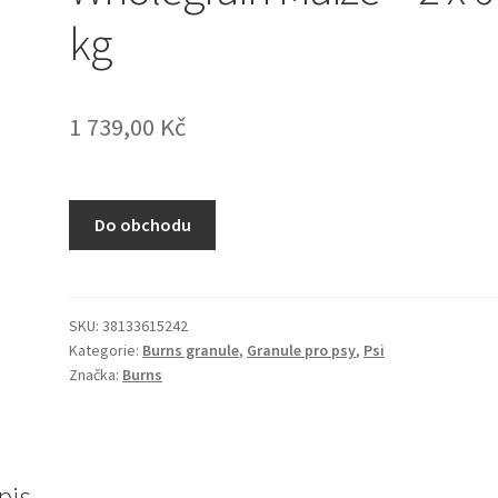
kg
1 739,00
Kč
Do obchodu
SKU:
38133615242
Kategorie:
Burns granule
,
Granule pro psy
,
Psi
Značka:
Burns
pis