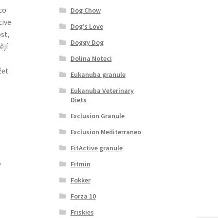
co
Dog Chow
tive
Dog’s Love
st,
Doggy Dog
ějí
Dolina Noteci
žet
Eukanuba granule
Eukanuba Veterinary
Diets
Exclusion Granule
Exclusion Mediterraneo
FitActive granule
o
Fitmin
Fokker
Forza 10
Friskies