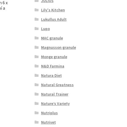
JULIUS
n 6 x
í a
Lily's Kitchen
Lukullus Adult
Lupo
MAC granule
Magnusson granule
Monge granule
N&D Farmina
Natura Diet
Natural Greatness
Natural Trainer
Nature’s Variety
Nutriplus
Nutrivet