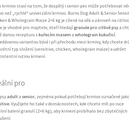
 krmivo staví na tom, že dospělý i senior pes může potřebovat ně
ho než „rychlé“ univerzální krmivo. Burns Dog Adult & Senior Sensi
ken & Wholegrain Maize 2×6 kg je cílené na věk a zároveň na citlivo
e je vhodné pro majitele, kteří hledají
granule pro citlivé psy
a cht
ě danou recepturu s
kuřecím masem
a
wholegrain kukuřicí
.
edávanou variantou bývá i při přechodu mezi krmivy, kdy chcete dr
rétní typ složení (sensitive, chicken, wholegrain maize) a udržet
istentní rutinu krmení.
eální pro
 psy
adult
a
senior
, zejména pokud potřebují krmivo označené jak
itive
. Využijete ho také v domácnostech, kde chcete mít po ruce
ilní balení granulí (2×6 kg), aby krmení probíhalo bez zbytečných
ušení.