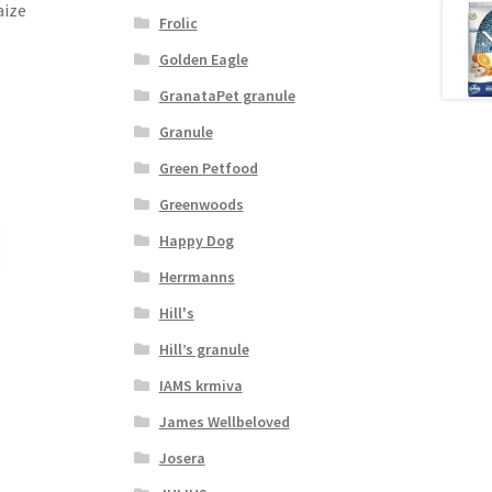
aize
Frolic
Golden Eagle
GranataPet granule
Granule
Green Petfood
Greenwoods
Happy Dog
Herrmanns
Hill's
Hill’s granule
IAMS krmiva
James Wellbeloved
Josera