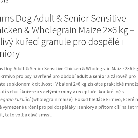
rns Dog Adult & Senior Sensitive
icken & Wholegrain Maize 2×6 kg –
tlivý kuřecí granule pro dospělé i
niory
s Dog Adult & Senior Sensitive Chicken & Wholegrain Maize 2×6 k
 krmivo pro psy navržené pro období
adult a senior
a zároveň pro
ata se sklonem k citlivosti. V balení 2×6 kg získáte praktické množ
ulí s chutí
kuřete
a s
celými zrniny
v receptuře, konkrétně s
egrain kukuřicí
(wholegrain maize). Pokud hledáte krmivo, které 
ě vymezené určení pro psí dospěláky i seniory a přitom cílí na šetrn
il, tato volba dává smysl.