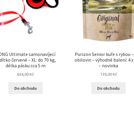
ONG Ultimate samonavíjecí
Purizon Senior kuře s rybou –
dítko červené – XL: do 70 kg,
obilovin – výhodné balení: 4 x
délka pásku cca 5 m
– novinka
634,00
Kč
739,00
Kč
Do obchodu
Do obchodu