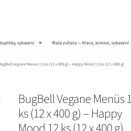
doplňky, vybavení
Malá zvířata — Klece, krmivo, vybavení
rmivo, vybavení
Můj účet
Obchod
Pokladna
Vše pro kočky
BugBell Vegane Menüs 12 ks (12 x 400 g) – Happy Mood 12 ks (12 x 400 g)
BugBell Vegane Menüs 
ks (12 x 400 g) – Happy
Mood 12 ks (12 x 400 g)