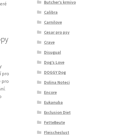
Butcher’s krmivo
teré
Calibra
Carnilove
Cesar pro psy
ppy
Crave
Disugual
Dog’s Love
y
DOGGY Dog
í pro
e pro
Dolina Noteci
ní.
Encore
o
Eukanuba
Exclusion Diet
FetteBeute
Fleischeslust