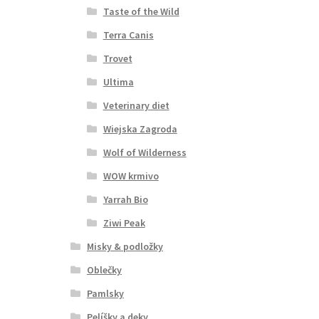
Taste of the Wild
Terra Canis
Trovet
Ultima
Veterinary diet
Wiejska Zagroda
Wolf of Wilderness
WOW krmivo
Yarrah Bio
Ziwi Peak
Misky & podložky
Oblečky
Pamlsky
Pelíšky a deky