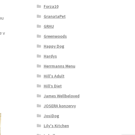
Forza10
GranataPet
ou
GRAU
e v
Greenwoods
Happy Dog
Hardys
Herrmanns Menu
Hill's Adult
Hill’s Diet
James Wellbeloved
JOSERA konzervy
JosiDog
Lily's Kitchen