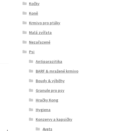
Kočky
Koně
Krmivo pro ptáky
Malá zvířata
Nezařazené
Psi
Antiparazitika
BARF & mražené krmivo
Boudy & výběhy
Granule pro psy
Hračky Kong
Hygiena
Konzervy a kapsičky
4vets