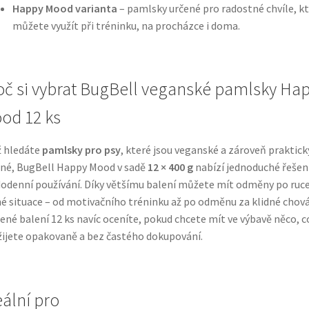
Happy Mood varianta
– pamlsky určené pro radostné chvíle, k
můžete využít při tréninku, na procházce i doma.
oč si vybrat BugBell veganské pamlsky Ha
od 12 ks
 hledáte
pamlsky pro psy
, které jsou veganské a zároveň praktick
né, BugBell Happy Mood v sadě
12 × 400 g
nabízí jednoduché řešen
odenní používání. Díky většímu balení můžete mít odměny po ruc
é situace – od motivačního tréninku až po odměnu za klidné chová
ené balení 12 ks navíc oceníte, pokud chcete mít ve výbavě něco, c
ijete opakovaně a bez častého dokupování.
eální pro