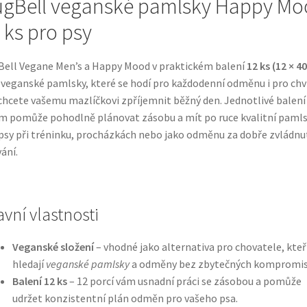
gBell veganské pamlsky Happy Mo
 ks pro psy
ell Vegane Men’s a Happy Mood v praktickém balení
12 ks (12 × 40
 veganské pamlsky, které se hodí pro každodenní odměnu i pro chví
chcete vašemu mazlíčkovi zpříjemnit běžný den. Jednotlivé balení
m pomůže pohodlně plánovat zásobu a mít po ruce kvalitní paml
psy při tréninku, procházkách nebo jako odměnu za dobře zvládnu
ání.
avní vlastnosti
Veganské složení
– vhodné jako alternativa pro chovatele, kteř
hledají
veganské pamlsky
a odměny bez zbytečných kompromis
Balení 12 ks
– 12 porcí vám usnadní práci se zásobou a pomůže
udržet konzistentní plán odměn pro vašeho psa.