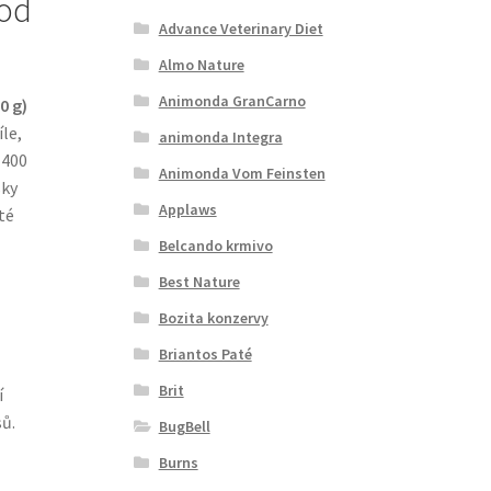
od
Advance Veterinary Diet
Almo Nature
Animonda GranCarno
0 g)
le,
animonda Integra
 400
Animonda Vom Feinsten
sky
Applaws
té
Belcando krmivo
Best Nature
Bozita konzervy
Briantos Paté
Brit
í
ů.
BugBell
Burns