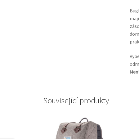
BugB
maji
záso
domá
prak
Vybe
odmě
Men’
Související produkty