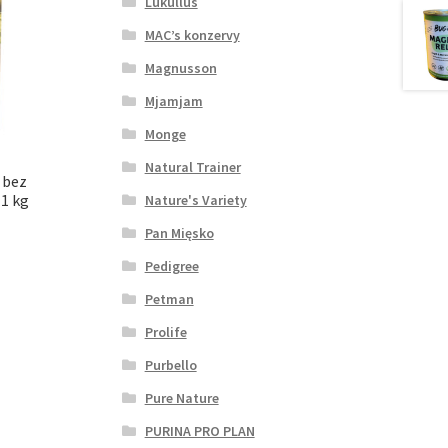
Lukullus
MAC’s konzervy
Magnusson
Mjamjam
Monge
Natural Trainer
 bez
 1 kg
Nature's Variety
Pan Mięsko
Pedigree
Petman
Prolife
Purbello
Pure Nature
PURINA PRO PLAN