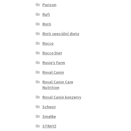
Purizon
Rafi
Rinti
Rinti speciální dieta
Rocco
Rocco Diet
Rosie’s Farm
Royal Canin
Royal Canin Care
Nutrition
Royal Canin konzervy
Schesir
Smølke
STRAYZ