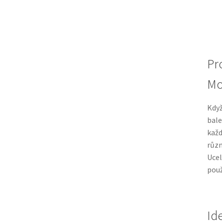
Pr
Mo
Když
bale
každ
různ
Ucel
použ
Id