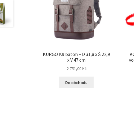
KURGO K9 batoh – D 31,8 x Š 22,9
K
x V 47 cm
vo
2 751,00
Kč
Do obchodu