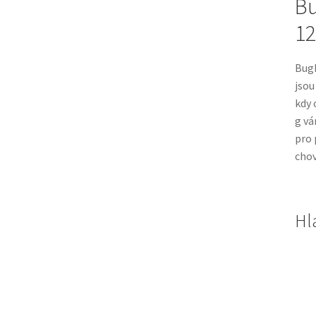
Bu
12
BugB
jsou
kdy 
g vá
pro 
chov
Hl