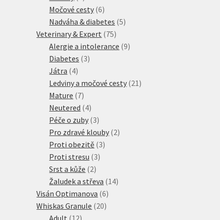
produkty
6
Močové cesty
6
produktů
5
Nadváha & diabetes
5
75
produktů
Veterinary & Expert
75
produktů
9
Alergie a intolerance
9
3
produktů
Diabetes
3
4
produkty
Játra
4
produkty
21
Ledviny a močové cesty
21
7
produktů
Mature
7
produktů
4
Neutered
4
produkty
3
Péče o zuby
3
produkty
2
Pro zdravé klouby
2
3
produkty
Proti obezitě
3
3
produkty
Proti stresu
3
2
produkty
Srst a kůže
2
produkty
14
Žaludek a střeva
14
6
produktů
Visán Optimanova
6
20
produktů
Whiskas Granule
20
12
produktů
Adult
12