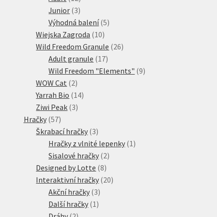
3
produktů
Junior
3
produkty
5
Výhodná balení
5
10
produktů
Wiejska Zagroda
10
produktů
26
Wild Freedom Granule
26
17
produktů
Adult granule
17
produktů
9
Wild Freedom "Elements"
9
2
produktů
WOW Cat
2
produkty
14
Yarrah Bio
14
3
produktů
Ziwi Peak
3
57
produkty
Hračky
57
produktů
3
Škrabací hračky
3
produkty
1
Hračky z vlnité lepenky
1
2
produkt
Sisalové hračky
2
8
produkty
Designed by Lotte
8
produktů
20
Interaktivní hračky
20
3
produktů
Akční hračky
3
1
produkty
Další hračky
1
2
produkt
Dráhy
2