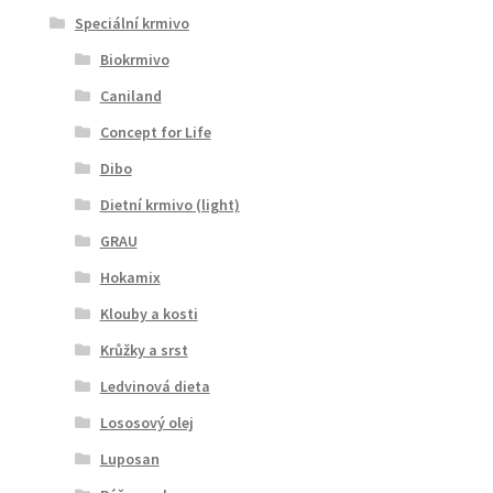
Speciální krmivo
Biokrmivo
Caniland
Concept for Life
Dibo
Dietní krmivo (light)
GRAU
Hokamix
Klouby a kosti
Krůžky a srst
Ledvinová dieta
Lososový olej
Luposan