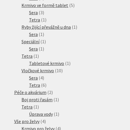
produkty
5
Krmivo ve formě tablet
5
3
produktů
Sera
3
produkty
1
Tetra
1
produkt
1
Ryby žijící převážně u dna
1
1
produkt
Sera
1
produkt
1
Speciální
1
1
produkt
Sera
1
1
produkt
Tetra
1
produkt
1
Tabletové krmivo
1
10
produkt
Vločkové krmivo
10
4
produktů
Sera
4
produkty
6
Tetra
6
produktů
2
Péče o akvárium
2
produkty
1
Boj proti řasám
1
1
produkt
Tetra
1
produkt
1
Úprava vody
1
4
produkt
Vše pro želvy
4
produkty
4
Krmivo pro želvy
4