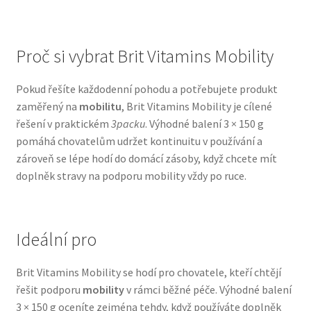
N&D Farmina pro psy — Italské holistic krmivo
Proč si vybrat Brit Vitamins Mobility
Oblečky pro psy
Pokud řešíte každodenní pohodu a potřebujete produkt
zaměřený na
mobilitu
, Brit Vitamins Mobility je cílené
Pamlsky pro psy
řešení v praktickém
3packu
. Výhodné balení 3 × 150 g
pomáhá chovatelům udržet kontinuitu v používání a
Pelíšky pro psy
zároveň se lépe hodí do domácí zásoby, když chcete mít
doplněk stravy na podporu mobility vždy po ruce.
Ortopedické pelíšky
Přepravky pro psy
Ideální pro
Purizon pro psy — Vysoký obsah masa, bez obilovin
Brit Vitamins Mobility se hodí pro chovatele, kteří chtějí
řešit podporu
mobility
v rámci běžné péče. Výhodné balení
Royal Canin pro psy
3 × 150 g oceníte zejména tehdy, když používáte doplněk