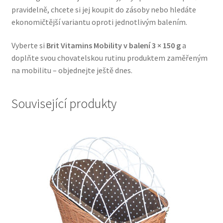
pravidelně, chcete si jej koupit do zásoby nebo hledáte
Veterinární dieta pro psy
ekonomičtější variantu oproti jednotlivým balením.
Vodítka a obojky
Vyberte si
Brit Vitamins Mobility v balení 3 × 150 g
a
doplňte svou chovatelskou rutinu produktem zaměřeným
Wolf of Wilderness
na mobilitu – objednejte ještě dnes.
Související produkty