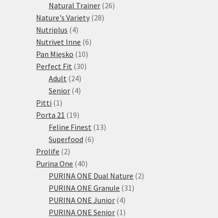
produktů
26
Natural Trainer
26
28
produktů
Nature's Variety
28
4
produktů
Nutriplus
4
produkty
6
Nutrivet Inne
6
10
produktů
Pan Mięsko
10
30
produktů
Perfect Fit
30
24
produktů
Adult
24
4
produktů
Senior
4
1
produkty
Pitti
1
produkt
19
Porta 21
19
produktů
13
Feline Finest
13
6
produktů
Superfood
6
2
produktů
Prolife
2
produkty
40
Purina One
40
produktů
2
PURINA ONE Dual Nature
2
31
produkty
PURINA ONE Granule
31
4
produktů
PURINA ONE Junior
4
produkty
1
PURINA ONE Senior
1