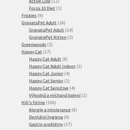
produktů
11
Active Line
11
produktů
1
Forza 10 Diet
1
9
produkt
Friskies
9
produktů
16
GranataPet Adult
16
produktů
14
GranataPet Adult
14
produktů
2
GranataPet Kitten
2
2
produkty
Greenwoods
2
17
produkty
Happy Cat
17
produktů
6
Happy Cat Adult
6
produktů
1
Happy Cat Adult Indoor
1
4
produkt
Happy Cat Junior
4
produkty
1
Happy Cat Senior
1
produkt
4
Happy Cat Sensitive
4
produkty
1
Výhodná a míchaná balení
1
100
produkt
Hill's Feline
100
produktů
6
Alergie a intolerance
6
6
produktů
Dentální hygiena
6
produktů
17
Gastro problémy
17