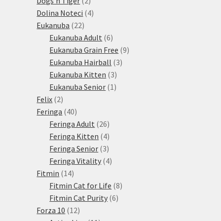
Dogs'n Tiger
2
produkty
4
Dolina Noteci
4
22
produkty
Eukanuba
22
produktů
6
Eukanuba Adult
6
produktů
9
Eukanuba Grain Free
9
3
produktů
Eukanuba Hairball
3
3
produkty
Eukanuba Kitten
3
1
produkty
Eukanuba Senior
1
2
produkt
Felix
2
produkty
40
Feringa
40
produktů
26
Feringa Adult
26
produktů
4
Feringa Kitten
4
3
produkty
Feringa Senior
3
produkty
4
Feringa Vitality
4
14
produkty
Fitmin
14
produktů
8
Fitmin Cat for Life
8
6
produktů
Fitmin Cat Purity
6
12
produktů
Forza 10
12