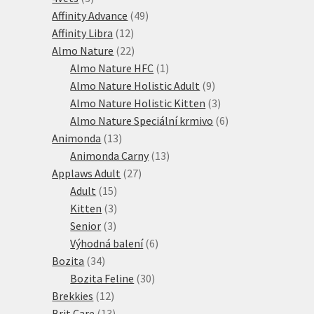
produkty
49
Affinity Advance
49
12
produktů
Affinity Libra
12
produktů
22
Almo Nature
22
produktů
1
Almo Nature HFC
1
produkt
9
Almo Nature Holistic Adult
9
produktů
3
Almo Nature Holistic Kitten
3
produkty
6
Almo Nature Speciální krmivo
6
13
produktů
Animonda
13
produktů
13
Animonda Carny
13
27
produktů
Applaws Adult
27
15
produktů
Adult
15
produktů
3
Kitten
3
3
produkty
Senior
3
produkty
6
Výhodná balení
6
34
produktů
Bozita
34
produktů
30
Bozita Feline
30
12
produktů
Brekkies
12
produktů
13
Brit Care
13