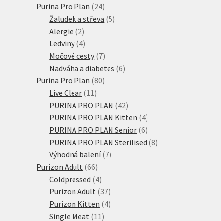
24
produkt
Purina Pro Plan
24
produktů
5
Žaludek a střeva
5
2
produktů
Alergie
2
produkty
4
Ledviny
4
produkty
7
Močové cesty
7
produktů
6
Nadváha a diabetes
6
80
produktů
Purina Pro Plan
80
11
produktů
Live Clear
11
produktů
42
PURINA PRO PLAN
42
produktů
4
PURINA PRO PLAN Kitten
4
6
produkty
PURINA PRO PLAN Senior
6
produktů
8
PURINA PRO PLAN Sterilised
8
7
produktů
Výhodná balení
7
66
produktů
Purizon Adult
66
produktů
4
Coldpressed
4
produkty
37
Purizon Adult
37
produktů
4
Purizon Kitten
4
11
produkty
Single Meat
11