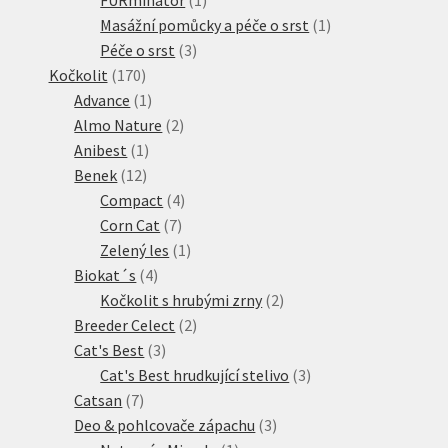
produkt
1
Masážní pomůcky a péče o srst
1
3
produkt
Péče o srst
3
170
produkty
Kočkolit
170
produktů
1
Advance
1
produkt
2
Almo Nature
2
1
produkty
Anibest
1
12
produkt
Benek
12
produktů
4
Compact
4
7
produkty
Corn Cat
7
produktů
1
Zelený les
1
4
produkt
Biokat´s
4
produkty
2
Kočkolit s hrubými zrny
2
2
produkty
Breeder Celect
2
3
produkty
Cat's Best
3
produkty
3
Cat's Best hrudkující stelivo
3
7
produkty
Catsan
7
produktů
3
Deo & pohlcovače zápachu
3