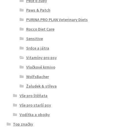
Péče o zuby
Paws & Patch
PURINA PRO PLAN Veterinary Diets
Rocco Diet Care
Sensitive
Srdce a játra
Vitamíny pro psy
Vločkové krmivo
WolfsBacher
Žaludek & střeva
Vše pro štěňata
Vše pro starší psy
Vodítka a obojky
Top značky