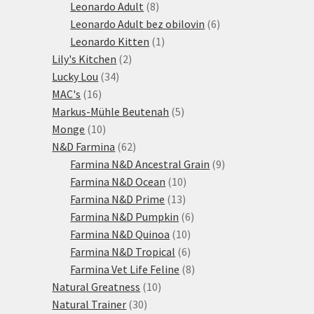
produktů
8
Leonardo Adult
8
produktů
6
Leonardo Adult bez obilovin
6
1
produktů
Leonardo Kitten
1
2
produkt
Lily's Kitchen
2
34
produkty
Lucky Lou
34
16
produktů
MAC's
16
produktů
5
Markus-Mühle Beutenah
5
10
produktů
Monge
10
produktů
62
N&D Farmina
62
produktů
9
Farmina N&D Ancestral Grain
9
10
produktů
Farmina N&D Ocean
10
13
produktů
Farmina N&D Prime
13
produktů
6
Farmina N&D Pumpkin
6
10
produktů
Farmina N&D Quinoa
10
produktů
6
Farmina N&D Tropical
6
produktů
8
Farmina Vet Life Feline
8
10
produktů
Natural Greatness
10
30
produktů
Natural Trainer
30