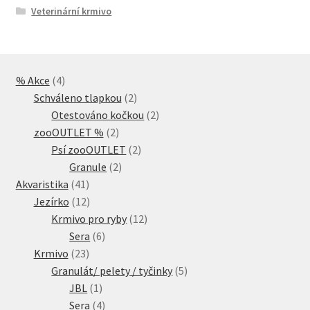
Veterinární krmivo
4
% Akce
4
produkty
2
Schváleno tlapkou
2
produkty
2
Otestováno kočkou
2
2
produkty
zooOUTLET %
2
produkty
2
Psí zooOUTLET
2
2
produkty
Granule
2
41
produkty
Akvaristika
41
produktů
12
Jezírko
12
produktů
12
Krmivo pro ryby
12
6
produktů
Sera
6
23
produktů
Krmivo
23
produktů
5
Granulát/ pelety / tyčinky
5
1
produktů
JBL
1
produkt
4
Sera
4