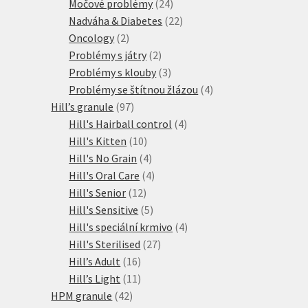
produktů
24
Močové problémy
24
produktů
22
Nadváha & Diabetes
22
2
produktů
Oncology
2
produkty
2
Problémy s játry
2
produkty
3
Problémy s klouby
3
produkty
4
Problémy se štítnou žlázou
4
97
produkty
Hill’s granule
97
produktů
4
Hill's Hairball control
4
10
produkty
Hill's Kitten
10
produktů
4
Hill's No Grain
4
produkty
4
Hill's Oral Care
4
12
produkty
Hill's Senior
12
produktů
5
Hill's Sensitive
5
produktů
4
Hill's speciální krmivo
4
27
produkty
Hill's Sterilised
27
16
produktů
Hill’s Adult
16
produktů
11
Hill’s Light
11
42
produktů
HPM granule
42