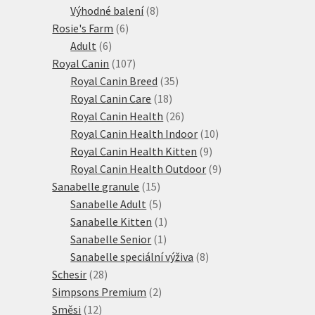
produktů
8
Výhodné balení
8
6
produktů
Rosie's Farm
6
6
produktů
Adult
6
produktů
107
Royal Canin
107
produktů
35
Royal Canin Breed
35
18
produktů
Royal Canin Care
18
produktů
26
Royal Canin Health
26
produktů
10
Royal Canin Health Indoor
10
9
produktů
Royal Canin Health Kitten
9
produktů
9
Royal Canin Health Outdoor
9
15
produktů
Sanabelle granule
15
produktů
5
Sanabelle Adult
5
produktů
1
Sanabelle Kitten
1
1
produkt
Sanabelle Senior
1
produkt
8
Sanabelle speciální výživa
8
28
produktů
Schesir
28
produktů
2
Simpsons Premium
2
12
produkty
Směsi
12