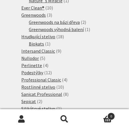
1
produkty
Nature´s Miracle
1
10
produkt
Ever Clean®
10
3
produktů
Greenwoods
3
produkty
2
Greenwoods na bázi dřeva
2
produkty
1
Greenwoods výhodná balení
1
18
produkt
Hrudkující stelivo
18
1
produktů
Biokats
1
produkt
9
Intersand Classic
9
5
produktů
Nullodor
5
produktů
4
Perlinette
4
produkty
12
Podestýlky
12
produktů
4
Professional Classic
4
10
produkty
Rostlinné stelivo
10
produktů
8
Sanicat Professional
8
2
produktů
Sepicat
2
produkty
1
Silikátové stelivo
1
produkt
47
Tigerino Premium
47
0
produktů
8
Tigerino Crystals
8
Hledat:
Hledat