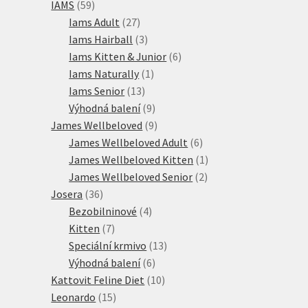
59
produktů
IAMS
59
produktů
27
Iams Adult
27
produktů
3
Iams Hairball
3
produkty
6
Iams Kitten & Junior
6
1
produktů
Iams Naturally
1
13
produkt
Iams Senior
13
produktů
9
Výhodná balení
9
produktů
9
James Wellbeloved
9
produktů
6
James Wellbeloved Adult
6
produktů
1
James Wellbeloved Kitten
1
2
produkt
James Wellbeloved Senior
2
36
produkty
Josera
36
produktů
4
Bezobilninové
4
7
produkty
Kitten
7
produktů
13
Speciální krmivo
13
6
produktů
Výhodná balení
6
produktů
10
Kattovit Feline Diet
10
15
produktů
Leonardo
15