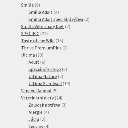
6
produktů
Smilla
6
produktů
4
Smilla Adult
4
produkty
2
Smilla Adult speciální výživa
2
2
produkty
Smilla Veterinary Diet
2
21
produkty
SPECIFIC
21
produktů
15
Taste of the Wild
15
produktů
2
Thrive PremiumPlus
2
33
produkty
Ultima
33
produktů
6
Adult
6
produktů
6
Speciální krmivo
6
2
produktů
Ultima Nature
2
produkty
19
Ultima Sterilised
19
5
produktů
Venandi Animal
5
produktů
24
Veterinární diety
24
produktů
3
Žaludek a střeva
3
4
produkty
Alergie
4
2
produkty
Játra
2
produkty
4
Ledviny
4