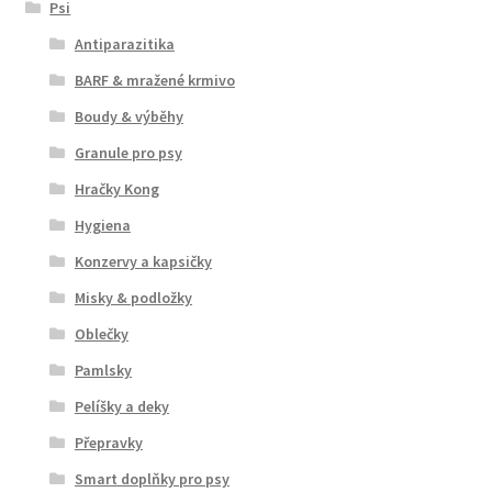
Psi
Antiparazitika
BARF & mražené krmivo
Boudy & výběhy
Granule pro psy
Hračky Kong
Hygiena
Konzervy a kapsičky
Misky & podložky
Oblečky
Pamlsky
Pelíšky a deky
Přepravky
Smart doplňky pro psy