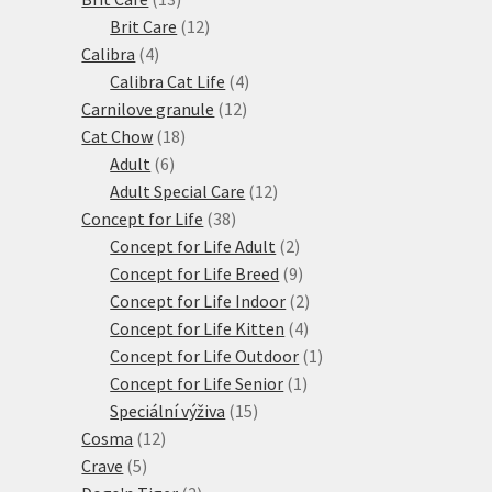
produktů
12
Brit Care
12
4
produktů
Calibra
4
produkty
4
Calibra Cat Life
4
12
produkty
Carnilove granule
12
18
produktů
Cat Chow
18
6
produktů
Adult
6
produktů
12
Adult Special Care
12
38
produktů
Concept for Life
38
produktů
2
Concept for Life Adult
2
produkty
9
Concept for Life Breed
9
produktů
2
Concept for Life Indoor
2
4
produkty
Concept for Life Kitten
4
produkty
1
Concept for Life Outdoor
1
1
produkt
Concept for Life Senior
1
15
produkt
Speciální výživa
15
12
produktů
Cosma
12
5
produktů
Crave
5
produktů
2