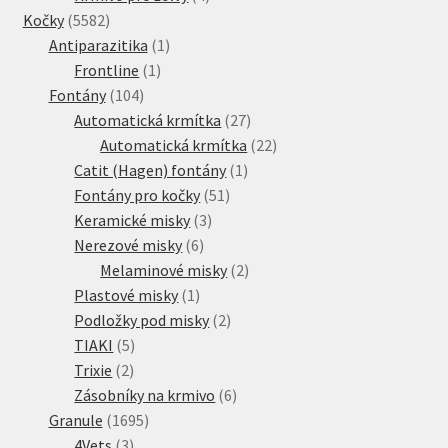
5582
produkty
Kočky
5582
produktů
1
Antiparazitika
1
1
produkt
Frontline
1
104
produkt
Fontány
104
produktů
27
Automatická krmítka
27
produktů
22
Automatická krmítka
22
1
produktů
Catit (Hagen) fontány
1
51
produkt
Fontány pro kočky
51
3
produktů
Keramické misky
3
6
produkty
Nerezové misky
6
produktů
2
Melaminové misky
2
1
produkty
Plastové misky
1
produkt
2
Podložky pod misky
2
5
produkty
TIAKI
5
2
produktů
Trixie
2
produkty
6
Zásobníky na krmivo
6
1695
produktů
Granule
1695
3
produktů
4Vets
3