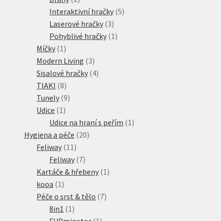
produkty
5
Interaktivní hračky
5
3
produktů
Laserové hračky
3
produkty
1
Pohyblivé hračky
1
1
produkt
Míčky
1
produkt
3
Modern Living
3
produkty
4
Sisalové hračky
4
8
produkty
TIAKI
8
produktů
9
Tunely
9
1
produktů
Udice
1
produkt
1
Udice na hraní s peřím
1
20
produkt
Hygiena a péče
20
11
produktů
Feliway
11
produktů
7
Feliway
7
produktů
1
Kartáče & hřebeny
1
1
produkt
kooa
1
produkt
7
Péče o srst & tělo
7
1
produktů
8in1
1
produkt
1
FURminator
1