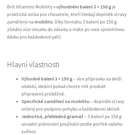
Brit Vitamins Mobility v
výhodném balení 3 × 150 g
je
praktická volba pro chovatele, kteří hledají doplněk stravy
Bozita pro psy — Švédské krmivo s nordickou kvalitou
zaměřený na
mobilitu
. Díky formátu 3 balení po 150 g
získáte více obsahu do zásoby a máte po ruce spolehlivou
Brit pro psy
dávku pro každodenní péči.
Granule pro psy
Natural Trainer pro psy — Italské krmivo s
Hlavní vlastnosti
přírodními složkami
Výhodné balení 3 × 150 g
– více přípravku na delší
Happy Dog — Německá kvalita a přirozené složení
období, ideální pokud chcete mít produkt
připravený průběžně.
Specifické zaměření na mobilitu
– doplněk stravy
Hill’s pro psy
určený pro podporu pohybu a každodenní aktivit.
Jednotná, přehledná gramáž
– 3 balení po 150 g
Hračky pro psy
usnadní plánování používání podle potřeb vašeho
zvířete.
Konzervy a kapsičky pro psy