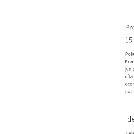
Pr
15
Pok
Prem
juni
díky
ocen
potř
Id
Jun