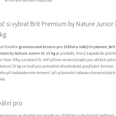
oč si vybrat Brit Premium by Nature Junior 
 kg
ud hledáte
granulované krmivo pro štěňata velkých plemen
,
Brit
ium by Nature Junior XL 15 kg
je produkt, který zapadá do potře
or fáze. Díky označení
XL
míří přímo na dorůstající psy větších ple
 balení 15 kg se hodí pro pohodlné dlouhodobé používání. Krmivo
íte při každodenním krmení i při plánování nákupu chovatelských
eb.
eální pro
ior
krmivo je vhodné pro mladé psy (štěňata a dorůstající jedince)