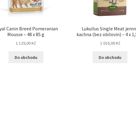
yal Canin Breed Pomeranian
Lukullus Single Meat jem
Mousse – 48 x 85 g
kachna (bez obilovin) – 4 x 1,
1 129,00
Kč
1 016,00
Kč
Do obchodu
Do obchodu