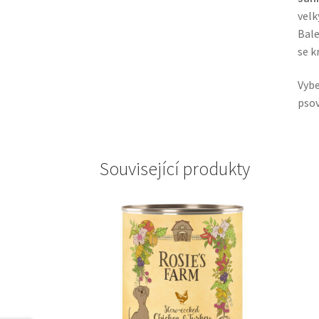
velk
Bal
se k
Vyb
psov
Související produkty