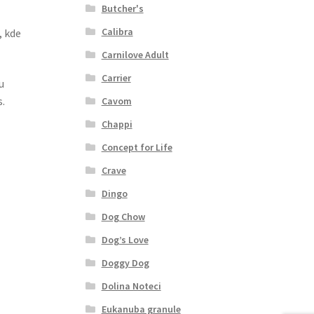
Butcher's
Calibra
, kde
Carnilove Adult
Carrier
u
.
Cavom
Chappi
Concept for Life
Crave
Dingo
Dog Chow
Dog’s Love
Doggy Dog
Dolina Noteci
Eukanuba granule