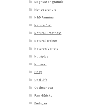
Magnusson granule
Monge granule
N&D Farmina
Natura Diet
Natural Greatness
Natural Trainer
Nature’s Variety
Nutriplus
Nutrivet
Oasy
Opti Life
Optimanova
Pan Mišňsko
Pedigree