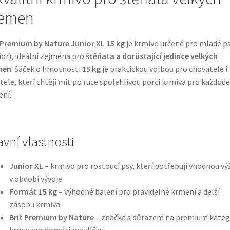
lemen
 Premium by Nature Junior XL 15 kg
je krmivo určené pro mladé p
ior), ideální zejména pro
štěňata a dorůstající jedince velkých
men
. Sáček o hmotnosti
15 kg
je praktickou volbou pro chovatele i
tele, kteří chtějí mít po ruce spolehlivou porci krmiva pro každod
ní.
avní vlastnosti
Junior XL
– krmivo pro rostoucí psy, kteří potřebují vhodnou vý
v období vývoje
Formát 15 kg
– výhodné balení pro pravidelné krmení a delší
zásobu krmiva
Brit Premium by Nature
– značka s důrazem na premium kateg
krmiv pro domácí mazlíčky