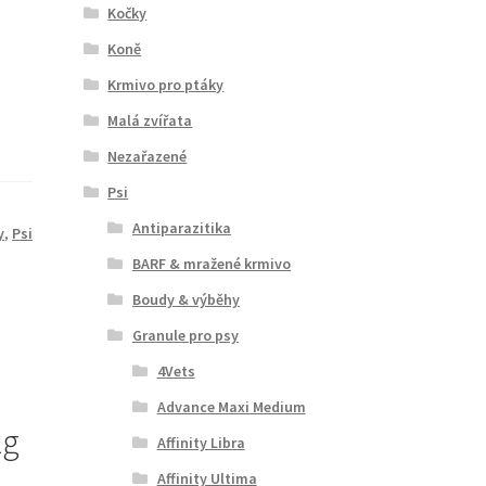
Kočky
Koně
Krmivo pro ptáky
Malá zvířata
Nezařazené
Psi
Antiparazitika
y
,
Psi
BARF & mražené krmivo
Boudy & výběhy
Granule pro psy
4Vets
Advance Maxi Medium
kg
Affinity Libra
Affinity Ultima