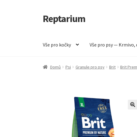
Reptarium
Přeskočit
Přejít
na
k
navigaci
obsahu
webu
Vše pro kočky
Vše pro psy — Krmivo, 
Úvodní stránka
Košík
Malá zvířata — Klece, k
Domů
Psi
Granule pro psy
Brit
Brit Pre
Vše pro psy — Krmivo, doplňky, vybavení