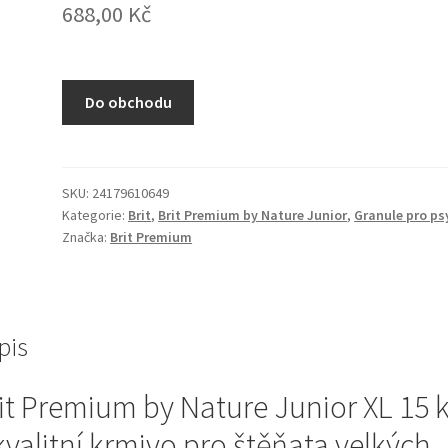
688,00
Kč
Do obchodu
SKU:
24179610649
Kategorie:
Brit
,
Brit Premium by Nature Junior
,
Granule pro ps
Značka:
Brit Premium
pis
it Premium by Nature Junior XL 15 
kvalitní krmivo pro štěňata velkých