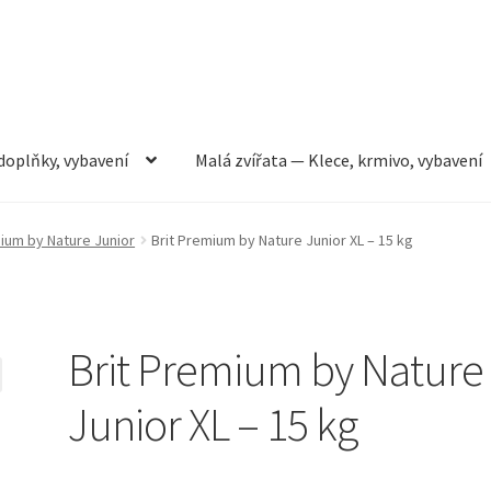
doplňky, vybavení
Malá zvířata — Klece, krmivo, vybavení
rmivo, vybavení
Můj účet
Obchod
Pokladna
Vše pro kočky
mium by Nature Junior
Brit Premium by Nature Junior XL – 15 kg
Brit Premium by Nature
Junior XL – 15 kg