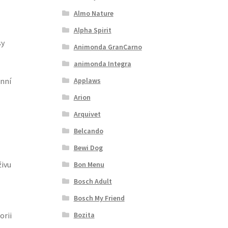
Almo Nature
Alpha Spirit
sy
Animonda GranCarno
animonda Integra
Applaws
enní
Arion
Arquivet
Belcando
Bewi Dog
živu
Bon Menu
Bosch Adult
Bosch My Friend
Bozita
orii