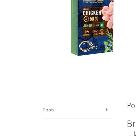
Po
Popis
Br
– 