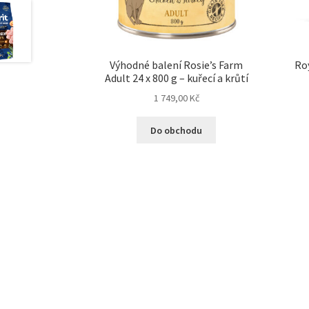
Výhodné balení Rosie’s Farm
Ro
Adult 24 x 800 g – kuřecí a krůtí
1 749,00
Kč
Do obchodu