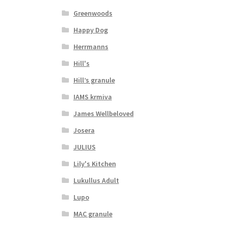
Greenwoods
Happy Dog
Herrmanns
Hill's
Hill’s granule
IAMS krmiva
James Wellbeloved
Josera
JULIUS
Lily's Kitchen
Lukullus Adult
Lupo
MAC granule