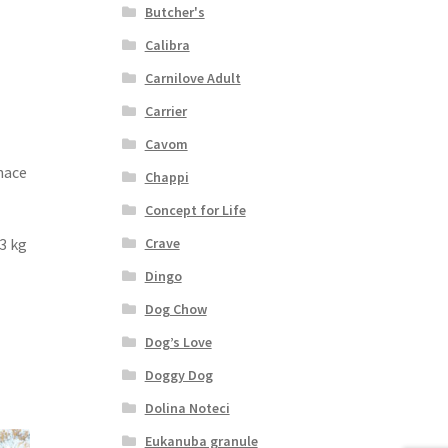
Butcher's
Calibra
Carnilove Adult
Carrier
Cavom
nace
Chappi
Concept for Life
Crave
3 kg
Dingo
Dog Chow
Dog’s Love
Doggy Dog
Dolina Noteci
Eukanuba granule