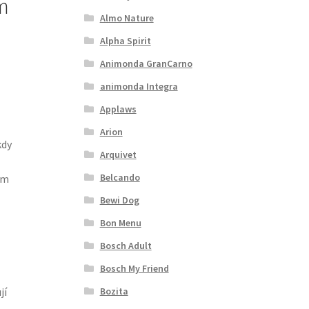
m
Almo Nature
Alpha Spirit
Animonda GranCarno
animonda Integra
Applaws
Arion
kdy
Arquivet
Belcando
em
Bewi Dog
Bon Menu
Bosch Adult
Bosch My Friend
Bozita
jí