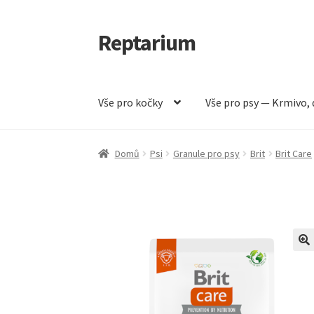
Reptarium
Přeskočit
Přejít
na
k
navigaci
obsahu
webu
Vše pro kočky
Vše pro psy — Krmivo, 
Úvodní stránka
Košík
Malá zvířata — Klece, k
Domů
Psi
Granule pro psy
Brit
Brit Care
Vše pro psy — Krmivo, doplňky, vybavení