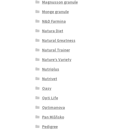
Magnusson granule
Monge granule
N&D Farmina
Natura Diet
Natural Greatness
Natural Trainer
Nature’s Variety
Nutriplus
Nutrivet
Oasy
Opti Life
Optimanova
Pan Mišňsko
Pedigree