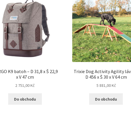
GO K9 batoh – D 31,8 x Š 22,9
Trixie Dog Activity Agility lá
x V 47 cm
D 456 x Š 30 x V 64 cm
2 751,00
Kč
5 881,00
Kč
Do obchodu
Do obchodu