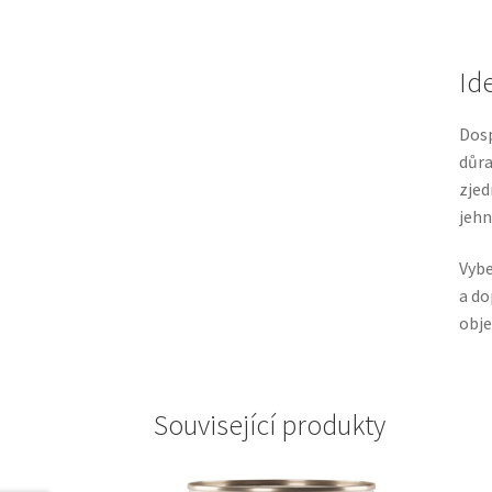
Id
Dosp
důra
zjed
jehn
Vybe
a do
obje
Související produkty