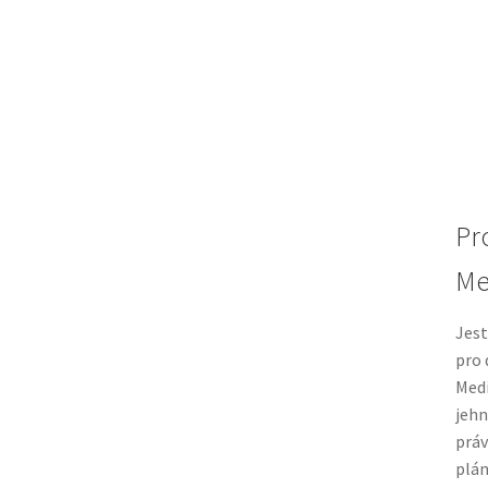
Pr
Me
Jest
pro 
Medi
jehn
práv
plán