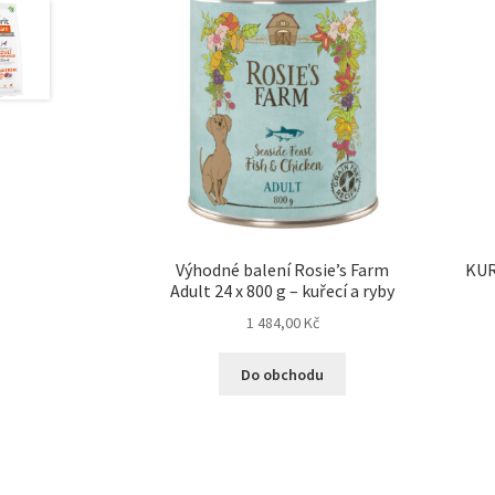
Výhodné balení Rosie’s Farm
KUR
Adult 24 x 800 g – kuřecí a ryby
1 484,00
Kč
Do obchodu