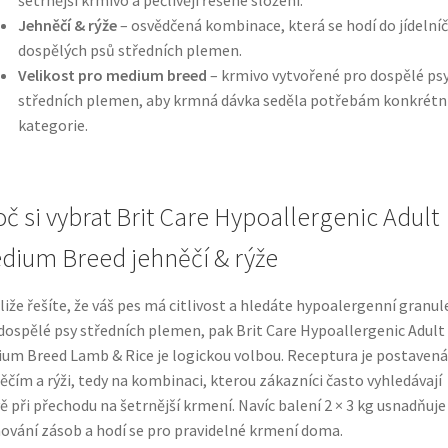
Jehněčí & rýže
– osvědčená kombinace, která se hodí do jídelní
dospělých psů středních plemen.
Velikost pro medium breed
– krmivo vytvořené pro dospělé ps
středních plemen, aby krmná dávka seděla potřebám konkrétn
kategorie.
oč si vybrat Brit Care Hypoallergenic Adult
dium Breed jehněčí & rýže
liže řešíte, že váš pes má citlivost a hledáte hypoalergenní granul
dospělé psy středních plemen, pak Brit Care Hypoallergenic Adult
um Breed Lamb & Rice je logickou volbou. Receptura je postavená
ěčím a rýži, tedy na kombinaci, kterou zákazníci často vyhledávají
ě při přechodu na šetrnější krmení. Navíc balení 2 × 3 kg usnadňuje
ování zásob a hodí se pro pravidelné krmení doma.