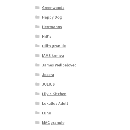
Greenwoods
Happy Dog
Herrmanns
Hill's
Hill’s granule
IAMS krmiva
James Wellbeloved
Josera
JULIUS
Lily's Kitchen
Lukullus Adult
Lupo
MAC granule