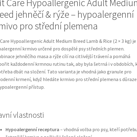
it Care Hypoallergenic Adult Mediu
eed jehněčí & rýže – hypoalergenní
mivo pro střední plemena
 Care Hypoallergenic Adult Medium Breed Lamb & Rice (2 × 3 kg) je
alergenní krmivo určené pro dospělé psy středních plemen.
inace jehněčího masa a rýže cílí na citlivější trávení a pomáhá
ořit každodenní krmnou rutinu tak, aby byla šetrná i v obdobích, 
otřeba dbát na složení. Tato varianta je vhodná jako granule pro
odenní krmení, když hledáte krmivo pro střední plemena s důraz
ypoalergenní přístup.
avní vlastnosti
Hypoalergenní receptura
– vhodná volba pro psy, kteří potřebu
šetrnější krmivo a pečlivěji řešené složení.