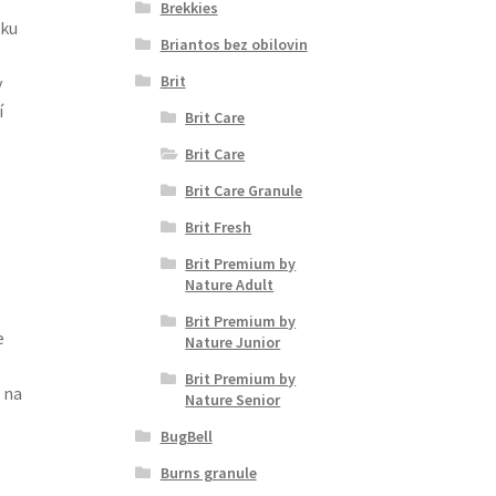
Brekkies
čku
Briantos bez obilovin
Brit
y
í
Brit Care
Brit Care
Brit Care Granule
Brit Fresh
Brit Premium by
Nature Adult
Brit Premium by
e
Nature Junior
Brit Premium by
 na
Nature Senior
BugBell
Burns granule