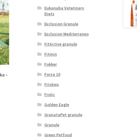
Eukanuba Veterinary
Diets
Exclusion Granule
Exclusion Mediterraneo
FitActive granule
Fitmin
Fokker
vka –
Forza 10
Friskies
Frolic
Golden Eagle
GranataPet granule
Granule
Green Petfood