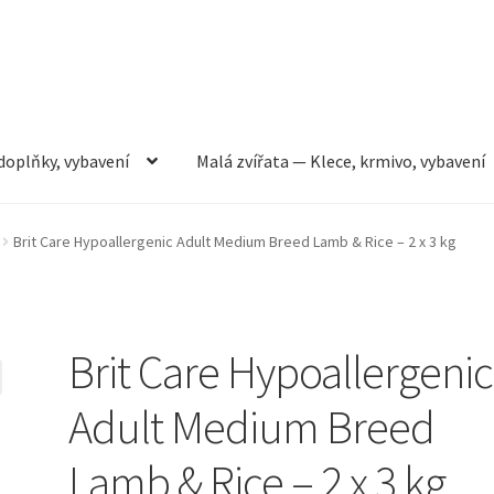
doplňky, vybavení
Malá zvířata — Klece, krmivo, vybavení
rmivo, vybavení
Můj účet
Obchod
Pokladna
Vše pro kočky
Brit Care Hypoallergenic Adult Medium Breed Lamb & Rice – 2 x 3 kg
Brit Care Hypoallergenic
Adult Medium Breed
Lamb & Rice – 2 x 3 kg