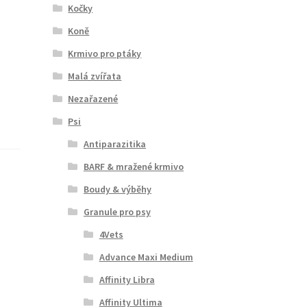
Kočky
Koně
Krmivo pro ptáky
Malá zvířata
Nezařazené
Psi
Antiparazitika
BARF & mražené krmivo
Boudy & výběhy
Granule pro psy
4Vets
Advance Maxi Medium
Affinity Libra
Affinity Ultima