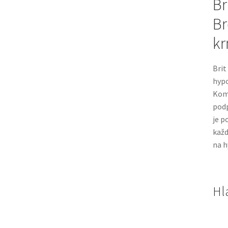
Br
Br
kr
Brit
hypo
Komb
podp
je p
každ
na h
Hl