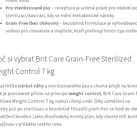
Pro sterilizované psy
– receptura je určená právě pro období p
sterilizaci/kastraci, kdy se mění metabolické nároky.
Grain-Free (bez obilovin)
– bezobilná formulace je vyhledávan
volbou pro chovatele a majitele, kteří preferují tento typ složen
č si vybrat Brit Care Grain-Free Sterilized
ight Control 7 kg
d řešíte
nárůst váhy
u sterilizovaného psa a chcete přejít na krmi
é je postavené přímo na principu
weight control
, Brit Care Grain-
ilized Weight Control 7 kg nabízí cílený směr. Díky zaměření na
eby psů po sterilizaci a bezobilné filozofii
grain-free
se hodí do di
udržení kondice i jako dlouhodobý krmný plán, kdy chcete mít kon
výživou v průběhu celého roku.