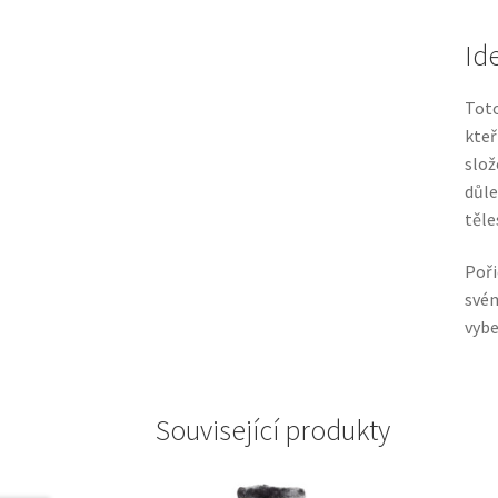
Id
Toto
kteř
slož
důle
těle
Poři
svém
vybe
Související produkty