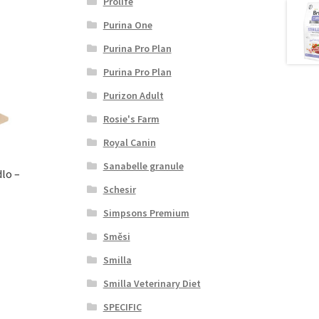
Prolife
Purina One
Purina Pro Plan
Purina Pro Plan
Purizon Adult
Rosie's Farm
Royal Canin
Sanabelle granule
lo –
Schesir
Simpsons Premium
Směsi
Smilla
Smilla Veterinary Diet
SPECIFIC