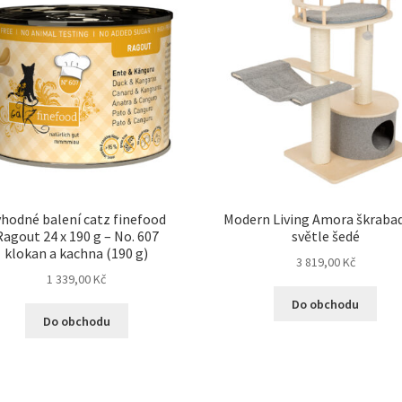
hodné balení catz finefood
Modern Living Amora škrabad
Ragout 24 x 190 g – No. 607
světle šedé
klokan a kachna (190 g)
3 819,00
Kč
1 339,00
Kč
Do obchodu
Do obchodu