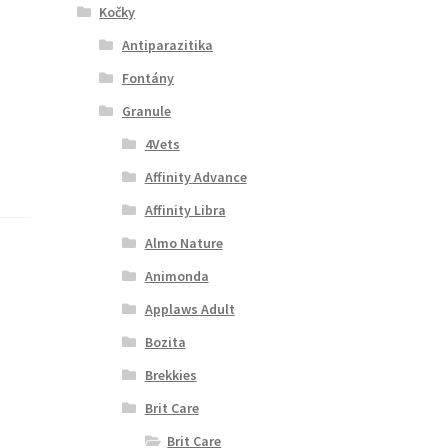
Kočky
Antiparazitika
Fontány
Granule
4Vets
Affinity Advance
Affinity Libra
Almo Nature
Animonda
Applaws Adult
Bozita
Brekkies
Brit Care
Brit Care