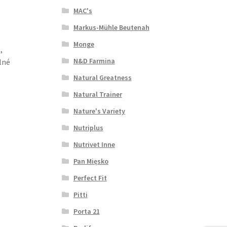
MAC's
Markus-Mühle Beutenah
Monge
,
N&D Farmina
lné
Natural Greatness
Natural Trainer
Nature's Variety
Nutriplus
Nutrivet Inne
Pan Mięsko
Perfect Fit
Pitti
Porta 21