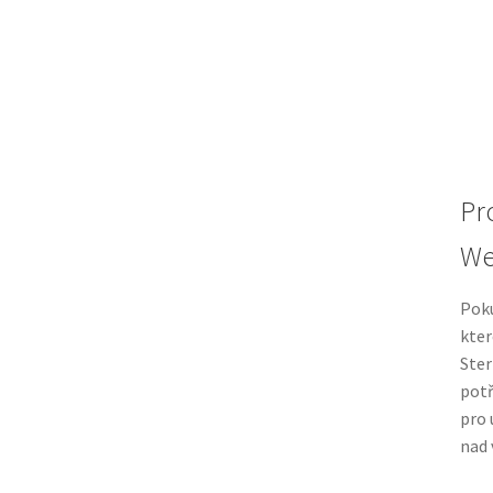
Pro
We
Poku
kter
Ster
potř
pro 
nad 