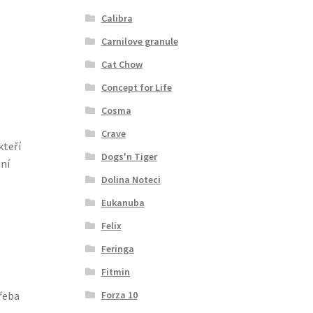
Calibra
Carnilove granule
Cat Chow
Concept for Life
Cosma
Crave
kteří
Dogs'n Tiger
ní
Dolina Noteci
Eukanuba
Felix
Feringa
Fitmin
Forza 10
třeba