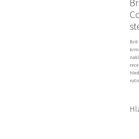
Br
Co
st
Brit
krm
nabí
rec
hled
ruti
Hl