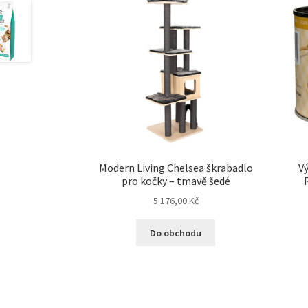
Modern Living Chelsea škrabadlo
Vý
pro kočky – tmavě šedé
5 176,00
Kč
Do obchodu