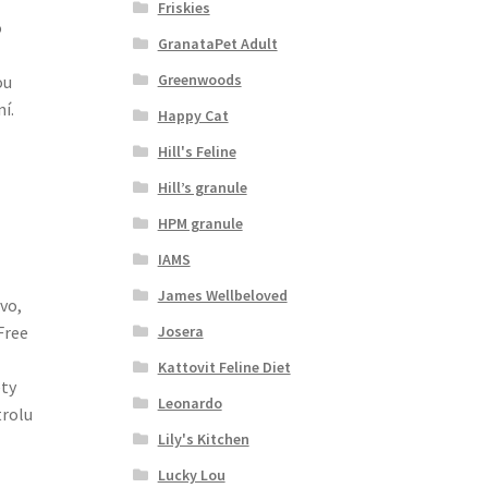
Friskies
o
GranataPet Adult
Greenwoods
ou
í.
Happy Cat
Hill's Feline
Hill’s granule
HPM granule
IAMS
James Wellbeloved
vo,
Josera
Free
Kattovit Feline Diet
ety
Leonardo
trolu
Lily's Kitchen
Lucky Lou