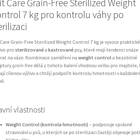
it Care Grain-Free Sterilized Weight
ntrol 7 kg pro kontrolu váhy po
erilizaci
 Care Grain-Free Sterilized Weight Control 7 kg je vysoce praktické
ivo pro
sterilizované
a
kastrované
psy, které mají tendenci snáze
rat na váze. Kombinace zaměření na
weight control
a bezobilné
eptury
grain-free
dělá z tohoto balení vhodnou volbu pro majitele, 
ají cílenou výživu a chtějí podpořit kontrolu hmotnosti v každoden
ně.
avní vlastnosti
Weight Control (kontrola hmotnosti)
– podporuje správné
stravování u psů, u kterých se po sterilizaci častěji objevuje po
hlídat váhu.