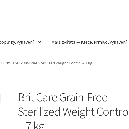
doplňky, vybavení
Malá zvířata — Klece, krmivo, vybavení
rmivo, vybavení
Můj účet
Obchod
Pokladna
Vše pro kočky
Brit Care Grain-Free Sterilized Weight Control – 7 kg
Brit Care Grain-Free
Sterilized Weight Contro
– 7 kg