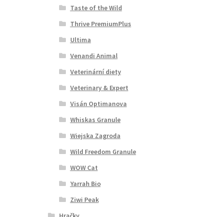
Taste of the Wild
Thrive PremiumPlus
Ultima
Venandi Animal
Veterinární diety
Veterinary & Expert
Visán Optimanova
Whiskas Granule
Wiejska Zagroda
Wild Freedom Granule
WOW Cat
Yarrah Bio
Ziwi Peak
Hračky