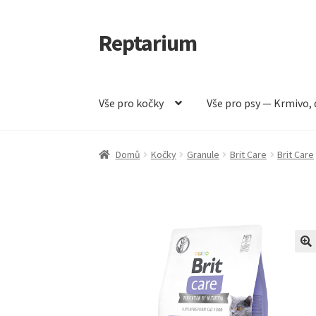
Reptarium
Přeskočit
Přejít
na
k
navigaci
obsahu
webu
Vše pro kočky
Vše pro psy — Krmivo, 
Úvodní stránka
Košík
Malá zvířata — Klece, k
Domů
Kočky
Granule
Brit Care
Brit Care
Vše pro psy — Krmivo, doplňky, vybavení