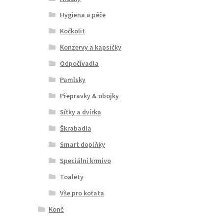
Hygiena a péče
Kočkolit
Konzervy a kapsičky
Odpočívadla
Pamlsky
Přepravky & obojky
Síťky a dvírka
Škrabadla
Smart doplňky
Speciální krmivo
Toalety
Vše pro koťata
Koně