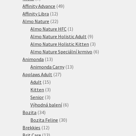
produkty
49
Affinity Advance
49
12
produktů
Affinity Libra
12
produktů
22
Almo Nature
22
produktů
1
Almo Nature HFC
1
produkt
9
Almo Nature Holistic Adult
9
produktů
3
Almo Nature Holistic Kitten
3
produkty
6
Almo Nature Speciální krmivo
6
13
produktů
Animonda
13
produktů
13
Animonda Carny
13
27
produktů
Applaws Adult
27
15
produktů
Adult
15
produktů
3
Kitten
3
3
produkty
Senior
3
produkty
6
Výhodná balení
6
34
produktů
Bozita
34
produktů
30
Bozita Feline
30
12
produktů
Brekkies
12
produktů
13
Brit Care
13