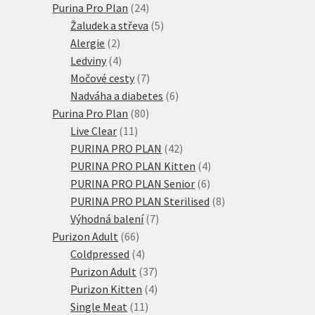
24
produkt
Purina Pro Plan
24
produktů
5
Žaludek a střeva
5
2
produktů
Alergie
2
produkty
4
Ledviny
4
produkty
7
Močové cesty
7
produktů
6
Nadváha a diabetes
6
80
produktů
Purina Pro Plan
80
11
produktů
Live Clear
11
produktů
42
PURINA PRO PLAN
42
produktů
4
PURINA PRO PLAN Kitten
4
6
produkty
PURINA PRO PLAN Senior
6
produktů
8
PURINA PRO PLAN Sterilised
8
7
produktů
Výhodná balení
7
66
produktů
Purizon Adult
66
produktů
4
Coldpressed
4
produkty
37
Purizon Adult
37
produktů
4
Purizon Kitten
4
11
produkty
Single Meat
11