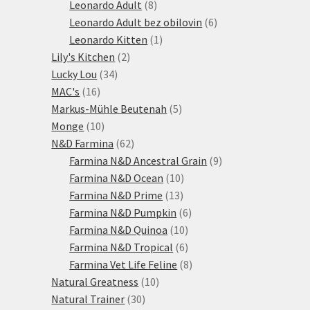
produktů
8
Leonardo Adult
8
produktů
6
Leonardo Adult bez obilovin
6
1
produktů
Leonardo Kitten
1
2
produkt
Lily's Kitchen
2
34
produkty
Lucky Lou
34
16
produktů
MAC's
16
produktů
5
Markus-Mühle Beutenah
5
10
produktů
Monge
10
produktů
62
N&D Farmina
62
produktů
9
Farmina N&D Ancestral Grain
9
10
produktů
Farmina N&D Ocean
10
13
produktů
Farmina N&D Prime
13
produktů
6
Farmina N&D Pumpkin
6
10
produktů
Farmina N&D Quinoa
10
produktů
6
Farmina N&D Tropical
6
produktů
8
Farmina Vet Life Feline
8
10
produktů
Natural Greatness
10
30
produktů
Natural Trainer
30