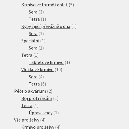
produkty
5
Krmivo ve formě tablet
5
3
produktů
Sera
3
produkty
1
Tetra
1
produkt
1
Ryby žijící převážně u dna
1
1
produkt
Sera
1
produkt
1
Speciální
1
1
produkt
Sera
1
1
produkt
Tetra
1
produkt
1
Tabletové krmivo
1
10
produkt
Vločkové krmivo
10
4
produktů
Sera
4
produkty
6
Tetra
6
produktů
2
Péče o akvárium
2
produkty
1
Boj proti řasám
1
1
produkt
Tetra
1
produkt
1
Úprava vody
1
4
produkt
Vše pro želvy
4
produkty
4
Krmivo pro želvy
4