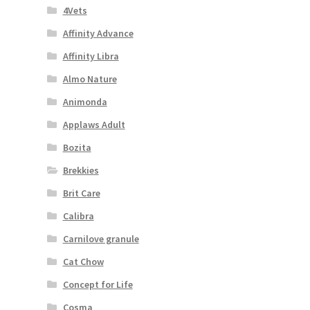
4Vets
Affinity Advance
Affinity Libra
Almo Nature
Animonda
Applaws Adult
Bozita
Brekkies
Brit Care
Calibra
Carnilove granule
Cat Chow
Concept for Life
Cosma