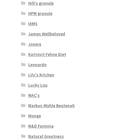
Hill’s granule
HPM granule
IAMS
James Wellbeloved
Josera
Kattovit Feline Diet
Leonardo
Lily's Kitchen
Lucky Lou
MAC's
Markus-Mühle Beutenah
Monge
N&D Farmina
Natural Greatness