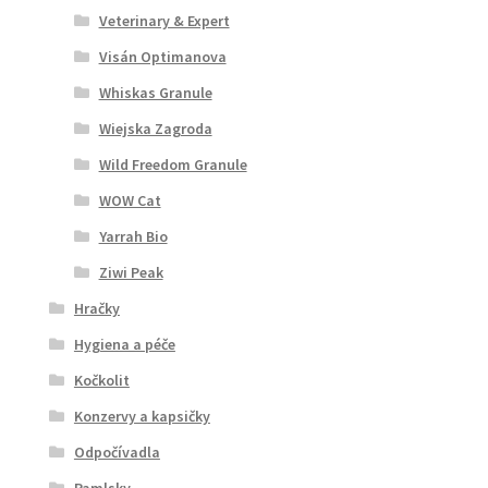
Veterinary & Expert
Visán Optimanova
Whiskas Granule
Wiejska Zagroda
Wild Freedom Granule
WOW Cat
Yarrah Bio
Ziwi Peak
Hračky
Hygiena a péče
Kočkolit
Konzervy a kapsičky
Odpočívadla
Pamlsky