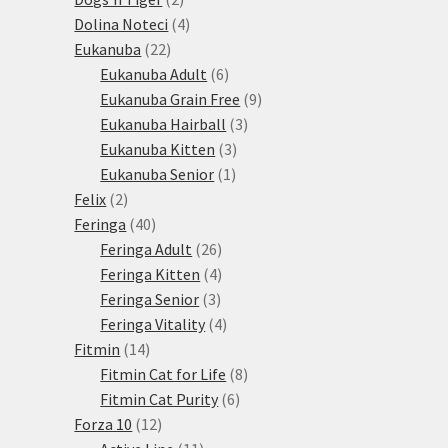
produkty
4
Dolina Noteci
4
22
produkty
Eukanuba
22
produktů
6
Eukanuba Adult
6
produktů
9
Eukanuba Grain Free
9
3
produktů
Eukanuba Hairball
3
3
produkty
Eukanuba Kitten
3
1
produkty
Eukanuba Senior
1
2
produkt
Felix
2
produkty
40
Feringa
40
produktů
26
Feringa Adult
26
produktů
4
Feringa Kitten
4
3
produkty
Feringa Senior
3
produkty
4
Feringa Vitality
4
14
produkty
Fitmin
14
produktů
8
Fitmin Cat for Life
8
6
produktů
Fitmin Cat Purity
6
12
produktů
Forza 10
12
produktů
11