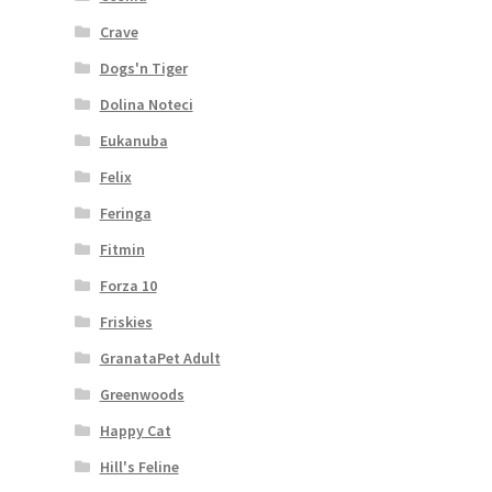
Crave
Dogs'n Tiger
Dolina Noteci
Eukanuba
Felix
Feringa
Fitmin
Forza 10
Friskies
GranataPet Adult
Greenwoods
Happy Cat
Hill's Feline