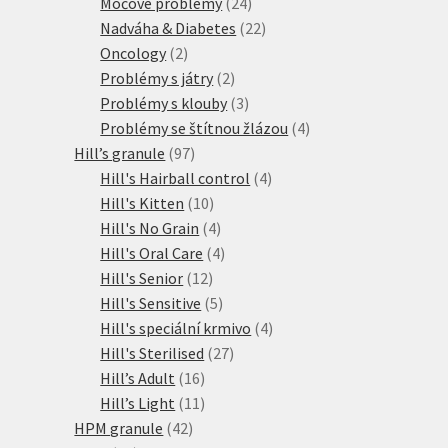
produktů
24
Močové problémy
24
produktů
22
Nadváha & Diabetes
22
2
produktů
Oncology
2
produkty
2
Problémy s játry
2
produkty
3
Problémy s klouby
3
produkty
4
Problémy se štítnou žlázou
4
97
produkty
Hill’s granule
97
produktů
4
Hill's Hairball control
4
10
produkty
Hill's Kitten
10
produktů
4
Hill's No Grain
4
produkty
4
Hill's Oral Care
4
12
produkty
Hill's Senior
12
produktů
5
Hill's Sensitive
5
produktů
4
Hill's speciální krmivo
4
27
produkty
Hill's Sterilised
27
16
produktů
Hill’s Adult
16
produktů
11
Hill’s Light
11
42
produktů
HPM granule
42