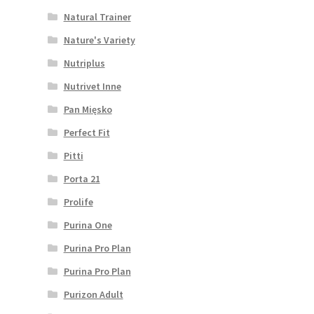
Natural Trainer
Nature's Variety
Nutriplus
Nutrivet Inne
Pan Mięsko
Perfect Fit
Pitti
Porta 21
Prolife
Purina One
Purina Pro Plan
Purina Pro Plan
Purizon Adult