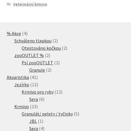
Veterinární krmivo
4
% Akce
4
produkty
2
Schváleno tlapkou
2
produkty
2
Otestováno kočkou
2
2
produkty
zooOUTLET %
2
produkty
2
Psí zooOUTLET
2
2
produkty
Granule
2
41
produkty
Akvaristika
41
produktů
12
Jezírko
12
produktů
12
Krmivo pro ryby
12
6
produktů
Sera
6
23
produktů
Krmivo
23
produktů
5
Granulát/ pelety / tyčinky
5
1
produktů
JBL
1
produkt
4
Sera
4