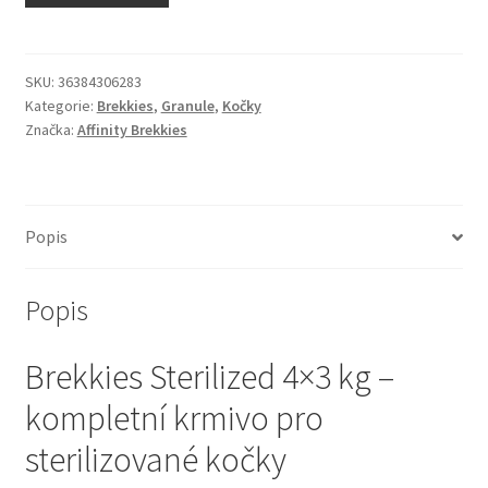
N&D Farmina pro kočky — Italské holistic krmivo
Odpočívadla pro kočky
SKU:
36384306283
Kategorie:
Brekkies
,
Granule
,
Kočky
Značka:
Affinity Brekkies
Pamlsky pro kočky
Purizon pro kočky
Popis
Royal Canin pro kočky
Popis
Škrabadla pro kočky
Brekkies Sterilized 4×3 kg –
Veterinární dieta pro kočky
kompletní krmivo pro
Vše pro psy — Krmivo, doplňky, vybavení
sterilizované kočky
Boudy a výběhy