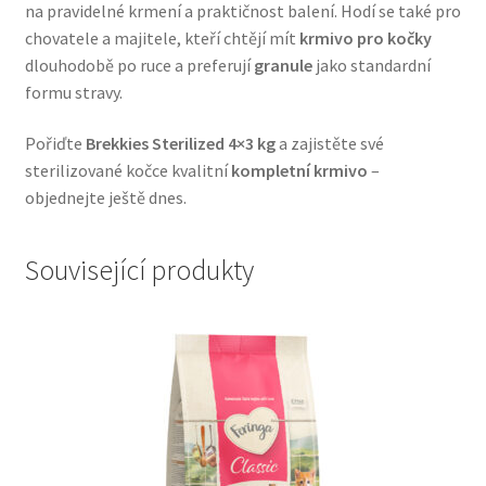
na pravidelné krmení a praktičnost balení. Hodí se také pro
Veterinární dieta pro psy
chovatele a majitele, kteří chtějí mít
krmivo pro kočky
dlouhodobě po ruce a preferují
granule
jako standardní
Vodítka a obojky
formu stravy.
Wolf of Wilderness
Pořiďte
Brekkies Sterilized 4×3 kg
a zajistěte své
sterilizované kočce kvalitní
kompletní krmivo
–
objednejte ještě dnes.
Související produkty