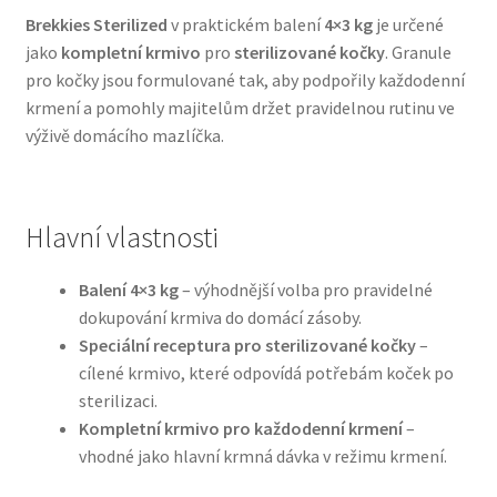
Brekkies Sterilized
v praktickém balení
4×3 kg
je určené
jako
kompletní krmivo
pro
sterilizované kočky
. Granule
Bozita pro psy — Švédské krmivo s nordickou kvalitou
pro kočky jsou formulované tak, aby podpořily každodenní
krmení a pomohly majitelům držet pravidelnou rutinu ve
Brit pro psy
výživě domácího mazlíčka.
Granule pro psy
Natural Trainer pro psy — Italské krmivo s
Hlavní vlastnosti
přírodními složkami
Balení 4×3 kg
– výhodnější volba pro pravidelné
Happy Dog — Německá kvalita a přirozené složení
dokupování krmiva do domácí zásoby.
Speciální receptura pro sterilizované kočky
–
cílené krmivo, které odpovídá potřebám koček po
Hill’s pro psy
sterilizaci.
Kompletní krmivo pro každodenní krmení
–
Hračky pro psy
vhodné jako hlavní krmná dávka v režimu krmení.
Konzervy a kapsičky pro psy