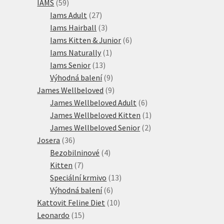
59
produktů
IAMS
59
produktů
27
Iams Adult
27
produktů
3
Iams Hairball
3
produkty
6
Iams Kitten & Junior
6
1
produktů
Iams Naturally
1
13
produkt
Iams Senior
13
produktů
9
Výhodná balení
9
produktů
9
James Wellbeloved
9
produktů
6
James Wellbeloved Adult
6
produktů
1
James Wellbeloved Kitten
1
2
produkt
James Wellbeloved Senior
2
36
produkty
Josera
36
produktů
4
Bezobilninové
4
7
produkty
Kitten
7
produktů
13
Speciální krmivo
13
6
produktů
Výhodná balení
6
produktů
10
Kattovit Feline Diet
10
15
produktů
Leonardo
15