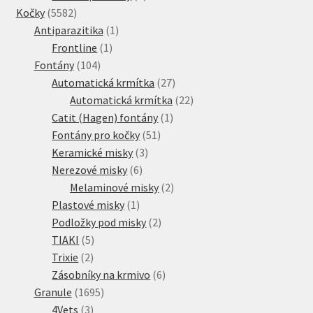
5582
produkty
Kočky
5582
produktů
1
Antiparazitika
1
1
produkt
Frontline
1
104
produkt
Fontány
104
produktů
27
Automatická krmítka
27
produktů
22
Automatická krmítka
22
1
produktů
Catit (Hagen) fontány
1
51
produkt
Fontány pro kočky
51
3
produktů
Keramické misky
3
6
produkty
Nerezové misky
6
produktů
2
Melaminové misky
2
1
produkty
Plastové misky
1
produkt
2
Podložky pod misky
2
5
produkty
TIAKI
5
2
produktů
Trixie
2
produkty
6
Zásobníky na krmivo
6
1695
produktů
Granule
1695
3
produktů
4Vets
3