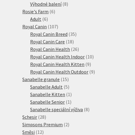
produktů
8
Výhodné balení
8
6
produktů
Rosie's Farm
6
6
produktů
Adult
6
produktů
107
Royal Canin
107
produktů
35
Royal Canin Breed
35
18
produktů
Royal Canin Care
18
produktů
26
Royal Canin Health
26
produktů
10
Royal Canin Health Indoor
10
9
produktů
Royal Canin Health Kitten
9
produktů
9
Royal Canin Health Outdoor
9
15
produktů
Sanabelle granule
15
produktů
5
Sanabelle Adult
5
produktů
1
Sanabelle Kitten
1
1
produkt
Sanabelle Senior
1
produkt
8
Sanabelle speciální výživa
8
28
produktů
Schesir
28
produktů
2
Simpsons Premium
2
12
produkty
Směsi
12