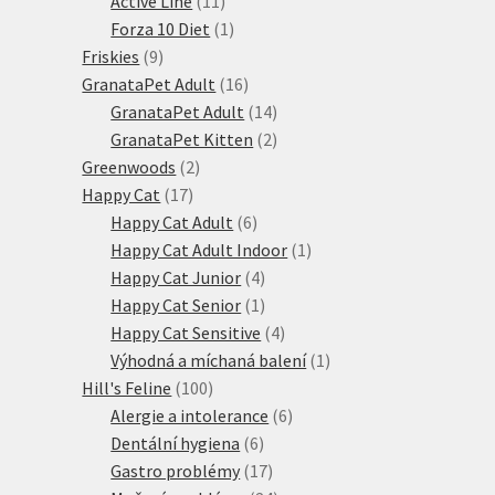
Active Line
11
produktů
1
Forza 10 Diet
1
9
produkt
Friskies
9
produktů
16
GranataPet Adult
16
produktů
14
GranataPet Adult
14
produktů
2
GranataPet Kitten
2
2
produkty
Greenwoods
2
17
produkty
Happy Cat
17
produktů
6
Happy Cat Adult
6
produktů
1
Happy Cat Adult Indoor
1
4
produkt
Happy Cat Junior
4
produkty
1
Happy Cat Senior
1
produkt
4
Happy Cat Sensitive
4
produkty
1
Výhodná a míchaná balení
1
100
produkt
Hill's Feline
100
produktů
6
Alergie a intolerance
6
6
produktů
Dentální hygiena
6
produktů
17
Gastro problémy
17