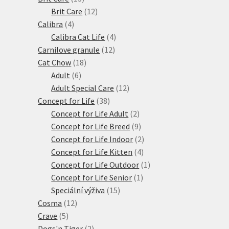
produktů
12
Brit Care
12
4
produktů
Calibra
4
produkty
4
Calibra Cat Life
4
12
produkty
Carnilove granule
12
18
produktů
Cat Chow
18
6
produktů
Adult
6
produktů
12
Adult Special Care
12
38
produktů
Concept for Life
38
produktů
2
Concept for Life Adult
2
produkty
9
Concept for Life Breed
9
produktů
2
Concept for Life Indoor
2
4
produkty
Concept for Life Kitten
4
produkty
1
Concept for Life Outdoor
1
1
produkt
Concept for Life Senior
1
15
produkt
Speciální výživa
15
12
produktů
Cosma
12
5
produktů
Crave
5
produktů
2
Dogs'n Tiger
2