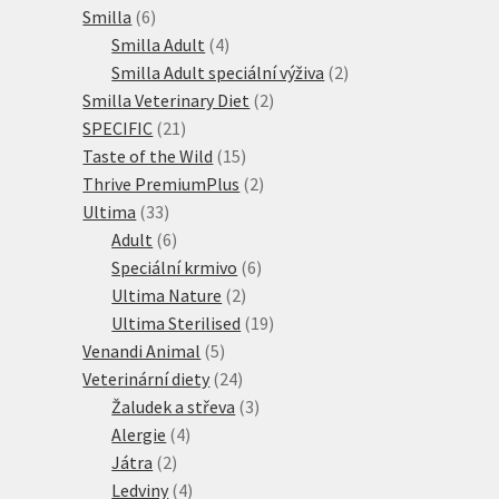
6
produktů
Smilla
6
produktů
4
Smilla Adult
4
produkty
2
Smilla Adult speciální výživa
2
2
produkty
Smilla Veterinary Diet
2
21
produkty
SPECIFIC
21
produktů
15
Taste of the Wild
15
produktů
2
Thrive PremiumPlus
2
33
produkty
Ultima
33
produktů
6
Adult
6
produktů
6
Speciální krmivo
6
2
produktů
Ultima Nature
2
produkty
19
Ultima Sterilised
19
5
produktů
Venandi Animal
5
produktů
24
Veterinární diety
24
produktů
3
Žaludek a střeva
3
4
produkty
Alergie
4
2
produkty
Játra
2
produkty
4
Ledviny
4