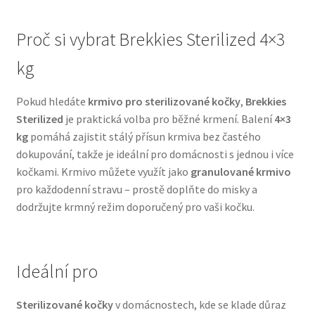
N&D Farmina pro psy — Italské holistic krmivo
Proč si vybrat Brekkies Sterilized 4×3
kg
Oblečky pro psy
Pokud hledáte
krmivo pro sterilizované kočky
,
Brekkies
Pamlsky pro psy
Sterilized
je praktická volba pro běžné krmení. Balení
4×3
kg
pomáhá zajistit stálý přísun krmiva bez častého
Pelíšky pro psy
dokupování, takže je ideální pro domácnosti s jednou i více
kočkami. Krmivo můžete využít jako
granulované krmivo
Ortopedické pelíšky
pro každodenní stravu – prostě doplňte do misky a
dodržujte krmný režim doporučený pro vaši kočku.
Přepravky pro psy
Purizon pro psy — Vysoký obsah masa, bez obilovin
Ideální pro
Royal Canin pro psy
Sterilizované kočky
v domácnostech, kde se klade důraz