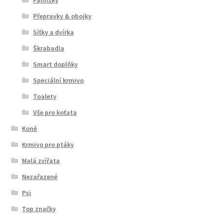
Přepravky & obojky
Síťky a dvírka
Škrabadla
Smart doplňky
Speciální krmivo
Toalety
Vše pro koťata
Koně
Krmivo pro ptáky
Malá zvířata
Nezařazené
Psi
Top značky