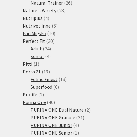
produktů
26
Natural Trainer
26
28
produktů
Nature's Variety
28
4
produktů
Nutriplus
4
produkty
6
Nutrivet Inne
6
10
produktů
Pan Mięsko
10
30
produktů
Perfect Fit
30
24
produktů
Adult
24
4
produktů
Senior
4
1
produkty
Pitti
1
produkt
19
Porta 21
19
produktů
13
Feline Finest
13
6
produktů
Superfood
6
2
produktů
Prolife
2
produkty
40
Purina One
40
produktů
2
PURINA ONE Dual Nature
2
31
produkty
PURINA ONE Granule
31
4
produktů
PURINA ONE Junior
4
produkty
1
PURINA ONE Senior
1