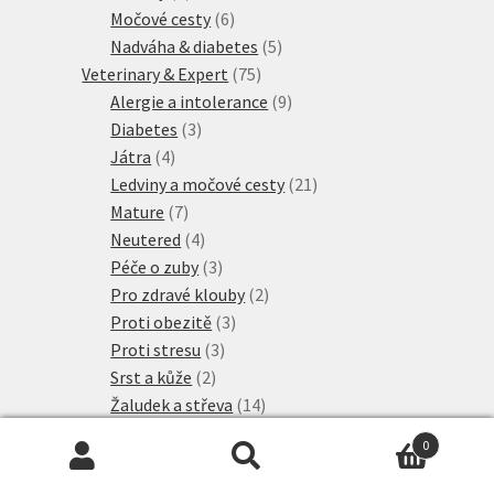
produkty
6
Močové cesty
6
produktů
5
Nadváha & diabetes
5
75
produktů
Veterinary & Expert
75
produktů
9
Alergie a intolerance
9
3
produktů
Diabetes
3
4
produkty
Játra
4
produkty
21
Ledviny a močové cesty
21
7
produktů
Mature
7
produktů
4
Neutered
4
produkty
3
Péče o zuby
3
produkty
2
Pro zdravé klouby
2
3
produkty
Proti obezitě
3
3
produkty
Proti stresu
3
2
produkty
Srst a kůže
2
produkty
14
Žaludek a střeva
14
6
produktů
Visán Optimanova
6
0
20
produktů
Whiskas Granule
20
Hledat:
Hledat
12
produktů
Adult
12