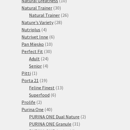
10
produktů
Natural Greatness
10
30
produktů
Natural Trainer
30
produktů
26
Natural Trainer
26
28
produktů
Nature's Variety
28
4
produktů
Nutriplus
4
produkty
6
Nutrivet Inne
6
10
produktů
Pan Mięsko
10
30
produktů
Perfect Fit
30
24
produktů
Adult
24
4
produktů
Senior
4
1
produkty
Pitti
1
produkt
19
Porta 21
19
produktů
13
Feline Finest
13
6
produktů
Superfood
6
2
produktů
Prolife
2
produkty
40
Purina One
40
produktů
2
PURINA ONE Dual Nature
2
31
produkty
PURINA ONE Granule
31