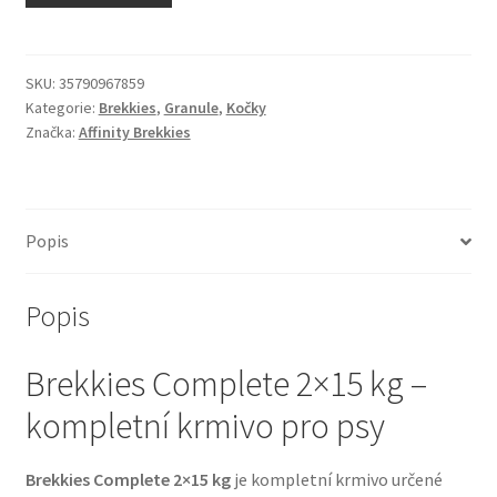
N&D Farmina pro kočky — Italské holistic krmivo
Odpočívadla pro kočky
SKU:
35790967859
Kategorie:
Brekkies
,
Granule
,
Kočky
Značka:
Affinity Brekkies
Pamlsky pro kočky
Purizon pro kočky
Popis
Royal Canin pro kočky
Popis
Škrabadla pro kočky
Brekkies Complete 2×15 kg –
Veterinární dieta pro kočky
kompletní krmivo pro psy
Vše pro psy — Krmivo, doplňky, vybavení
Brekkies Complete 2×15 kg
je kompletní krmivo určené
Boudy a výběhy