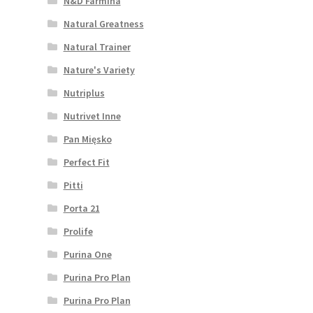
N&D Farmina
Natural Greatness
Natural Trainer
Nature's Variety
Nutriplus
Nutrivet Inne
Pan Mięsko
Perfect Fit
Pitti
Porta 21
Prolife
Purina One
Purina Pro Plan
Purina Pro Plan