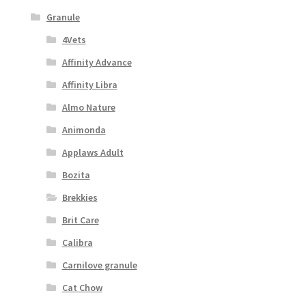
Granule
4Vets
Affinity Advance
Affinity Libra
Almo Nature
Animonda
Applaws Adult
Bozita
Brekkies
Brit Care
Calibra
Carnilove granule
Cat Chow