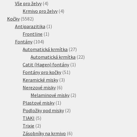
4
produkt
Vše pro želvy
4
produkty
4
Krmivo pro želvy
4
5582
produkty
Kočky
5582
produktů
1
Antiparazitika
1
1
produkt
Frontline
1
104
produkt
Fontány
104
produktů
27
Automatická krmítka
27
produktů
22
Automatická krmítka
22
1
produktů
Catit (Hagen) fontány
1
51
produkt
Fontány pro kočky
51
3
produktů
Keramické misky
3
6
produkty
Nerezové misky
6
produktů
2
Melaminové misky
2
1
produkty
Plastové misky
1
produkt
2
Podložky pod misky
2
5
produkty
TIAKI
5
2
produktů
Trixie
2
produkty
6
Zásobníky na krmivo
6