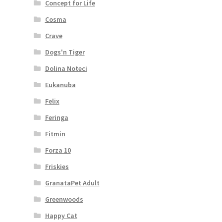
Concept for Life
Cosma
Crave
Dogs'n Tiger
Dolina Noteci
Eukanuba
Felix
Feringa
Fitmin
Forza 10
Friskies
GranataPet Adult
Greenwoods
Happy Cat