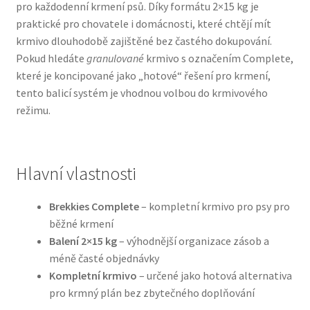
pro každodenní krmení psů. Díky formátu 2×15 kg je
praktické pro chovatele i domácnosti, které chtějí mít
Bozita pro psy — Švédské krmivo s nordickou kvalitou
krmivo dlouhodobě zajištěné bez častého dokupování.
Pokud hledáte
granulované
krmivo s označením Complete,
Brit pro psy
které je koncipované jako „hotové“ řešení pro krmení,
tento balicí systém je vhodnou volbou do krmivového
Granule pro psy
režimu.
Natural Trainer pro psy — Italské krmivo s
přírodními složkami
Hlavní vlastnosti
Happy Dog — Německá kvalita a přirozené složení
Brekkies Complete
– kompletní krmivo pro psy pro
běžné krmení
Hill’s pro psy
Balení 2×15 kg
– výhodnější organizace zásob a
méně časté objednávky
Hračky pro psy
Kompletní krmivo
– určené jako hotová alternativa
pro krmný plán bez zbytečného doplňování
Konzervy a kapsičky pro psy