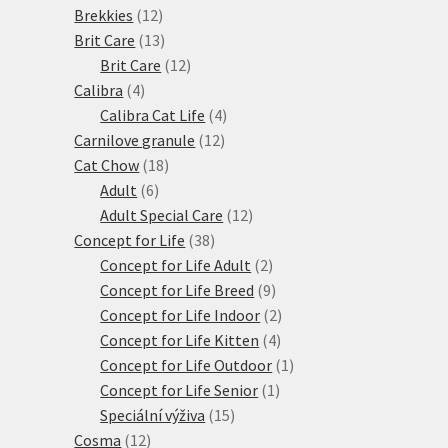
12
produktů
Brekkies
12
produktů
13
Brit Care
13
produktů
12
Brit Care
12
4
produktů
Calibra
4
produkty
4
Calibra Cat Life
4
12
produkty
Carnilove granule
12
18
produktů
Cat Chow
18
6
produktů
Adult
6
produktů
12
Adult Special Care
12
38
produktů
Concept for Life
38
produktů
2
Concept for Life Adult
2
produkty
9
Concept for Life Breed
9
produktů
2
Concept for Life Indoor
2
4
produkty
Concept for Life Kitten
4
produkty
1
Concept for Life Outdoor
1
1
produkt
Concept for Life Senior
1
15
produkt
Speciální výživa
15
12
produktů
Cosma
12