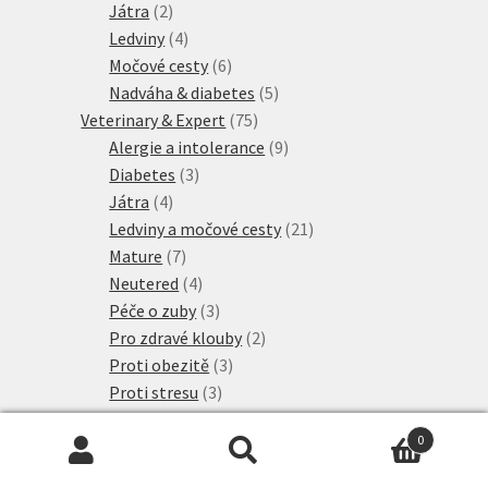
2
produkty
Játra
2
produkty
4
Ledviny
4
produkty
6
Močové cesty
6
produktů
5
Nadváha & diabetes
5
75
produktů
Veterinary & Expert
75
produktů
9
Alergie a intolerance
9
3
produktů
Diabetes
3
4
produkty
Játra
4
produkty
21
Ledviny a močové cesty
21
7
produktů
Mature
7
produktů
4
Neutered
4
produkty
3
Péče o zuby
3
produkty
2
Pro zdravé klouby
2
3
produkty
Proti obezitě
3
3
produkty
Proti stresu
3
2
produkty
Srst a kůže
2
0
produkty
14
Žaludek a střeva
14
Hledat:
Hledat
6
produktů
Visán Optimanova
6