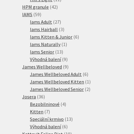
42
produktů
HPM granule
42
59
produktů
IAMS
59
produktů
27
Iams Adult
27
produktů
3
Iams Hairball
3
produkty
6
Iams Kitten & Junior
6
1
produktů
Iams Naturally
1
13
produkt
Iams Senior
13
produktů
9
Výhodná balení
9
produktů
9
James Wellbeloved
9
produktů
6
James Wellbeloved Adult
6
produktů
1
James Wellbeloved Kitten
1
2
produkt
James Wellbeloved Senior
2
36
produkty
Josera
36
produktů
4
Bezobilninové
4
7
produkty
Kitten
7
produktů
13
Speciální krmivo
13
6
produktů
Výhodná balení
6
produktů
10
Kattovit Feline Diet
10