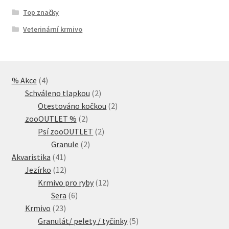
Top značky
Veterinární krmivo
4
% Akce
4
produkty
2
Schváleno tlapkou
2
produkty
2
Otestováno kočkou
2
2
produkty
zooOUTLET %
2
produkty
2
Psí zooOUTLET
2
2
produkty
Granule
2
41
produkty
Akvaristika
41
produktů
12
Jezírko
12
produktů
12
Krmivo pro ryby
12
6
produktů
Sera
6
23
produktů
Krmivo
23
produktů
5
Granulát/ pelety / tyčinky
5