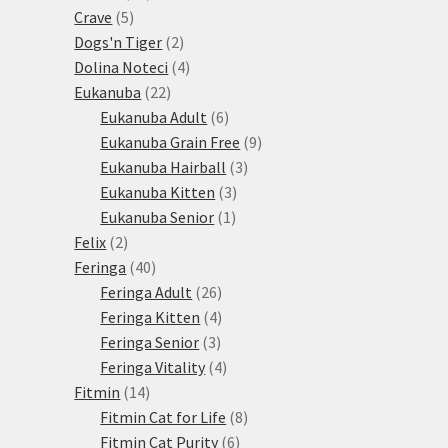
5
produktů
Crave
5
produktů
2
Dogs'n Tiger
2
produkty
4
Dolina Noteci
4
22
produkty
Eukanuba
22
produktů
6
Eukanuba Adult
6
produktů
9
Eukanuba Grain Free
9
3
produktů
Eukanuba Hairball
3
3
produkty
Eukanuba Kitten
3
1
produkty
Eukanuba Senior
1
2
produkt
Felix
2
produkty
40
Feringa
40
produktů
26
Feringa Adult
26
produktů
4
Feringa Kitten
4
3
produkty
Feringa Senior
3
produkty
4
Feringa Vitality
4
14
produkty
Fitmin
14
produktů
8
Fitmin Cat for Life
8
6
produktů
Fitmin Cat Purity
6