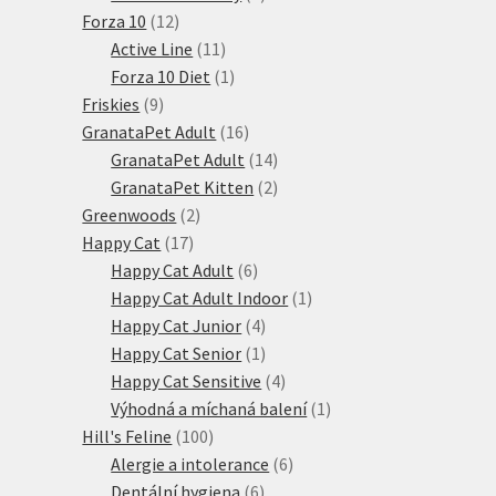
12
produktů
Forza 10
12
produktů
11
Active Line
11
produktů
1
Forza 10 Diet
1
9
produkt
Friskies
9
produktů
16
GranataPet Adult
16
produktů
14
GranataPet Adult
14
produktů
2
GranataPet Kitten
2
2
produkty
Greenwoods
2
17
produkty
Happy Cat
17
produktů
6
Happy Cat Adult
6
produktů
1
Happy Cat Adult Indoor
1
4
produkt
Happy Cat Junior
4
produkty
1
Happy Cat Senior
1
produkt
4
Happy Cat Sensitive
4
produkty
1
Výhodná a míchaná balení
1
100
produkt
Hill's Feline
100
produktů
6
Alergie a intolerance
6
6
produktů
Dentální hygiena
6