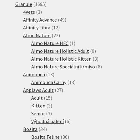
1695
produktů
Granule
1695
3
produktů
4Vets
3
produkty
49
Affinity Advance
49
12
produktů
Affinity Libra
12
produktů
22
Almo Nature
22
produktů
1
Almo Nature HFC
1
produkt
9
Almo Nature Holistic Adult
9
produktů
3
Almo Nature Holistic Kitten
3
produkty
6
Almo Nature Speciální krmivo
6
13
produktů
Animonda
13
produktů
13
Animonda Carny
13
27
produktů
Applaws Adult
27
15
produktů
Adult
15
produktů
3
Kitten
3
3
produkty
Senior
3
produkty
6
Výhodná balení
6
34
produktů
Bozita
34
produktů
30
Bozita Feline
30