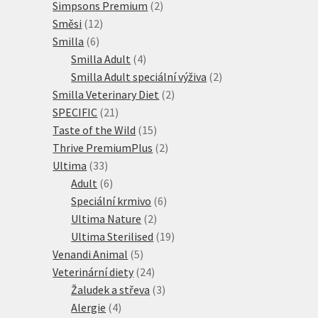
produktů
2
Simpsons Premium
2
12
produkty
Směsi
12
6
produktů
Smilla
6
produktů
4
Smilla Adult
4
produkty
2
Smilla Adult speciální výživa
2
2
produkty
Smilla Veterinary Diet
2
21
produkty
SPECIFIC
21
produktů
15
Taste of the Wild
15
produktů
2
Thrive PremiumPlus
2
33
produkty
Ultima
33
produktů
6
Adult
6
produktů
6
Speciální krmivo
6
2
produktů
Ultima Nature
2
produkty
19
Ultima Sterilised
19
5
produktů
Venandi Animal
5
produktů
24
Veterinární diety
24
produktů
3
Žaludek a střeva
3
4
produkty
Alergie
4