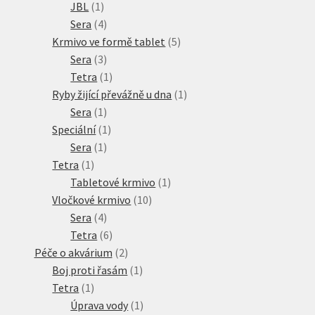
1
produktů
JBL
1
produkt
4
Sera
4
produkty
5
Krmivo ve formě tablet
5
3
produktů
Sera
3
produkty
1
Tetra
1
produkt
1
Ryby žijící převážně u dna
1
1
produkt
Sera
1
produkt
1
Speciální
1
1
produkt
Sera
1
1
produkt
Tetra
1
produkt
1
Tabletové krmivo
1
10
produkt
Vločkové krmivo
10
4
produktů
Sera
4
produkty
6
Tetra
6
produktů
2
Péče o akvárium
2
produkty
1
Boj proti řasám
1
1
produkt
Tetra
1
produkt
1
Úprava vody
1