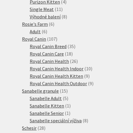
produktů
4
Purizon Kitten
4
11
produkty
Single Meat
11
produktů
8
Výhodné balení
8
6
produktů
Rosie's Farm
6
6
produktů
Adult
6
produktů
107
Royal Canin
107
produktů
35
Royal Canin Breed
35
18
produktů
Royal Canin Care
18
produktů
26
Royal Canin Health
26
produktů
10
Royal Canin Health Indoor
10
9
produktů
Royal Canin Health Kitten
9
produktů
9
Royal Canin Health Outdoor
9
15
produktů
Sanabelle granule
15
produktů
5
Sanabelle Adult
5
produktů
1
Sanabelle Kitten
1
1
produkt
Sanabelle Senior
1
produkt
8
Sanabelle speciální výživa
8
28
produktů
Schesir
28