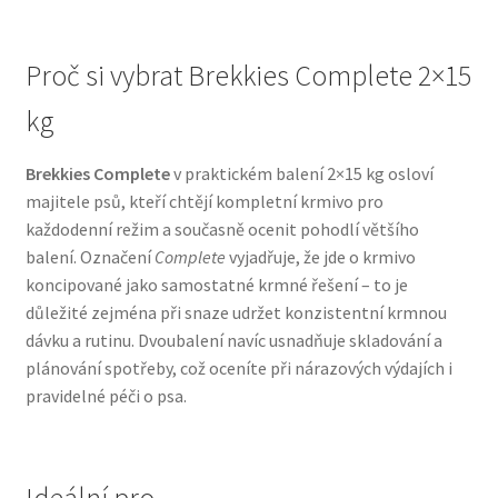
N&D Farmina pro psy — Italské holistic krmivo
Proč si vybrat Brekkies Complete 2×15
Oblečky pro psy
kg
Pamlsky pro psy
Brekkies Complete
v praktickém balení 2×15 kg osloví
majitele psů, kteří chtějí kompletní krmivo pro
každodenní režim a současně ocenit pohodlí většího
Pelíšky pro psy
balení. Označení
Complete
vyjadřuje, že jde o krmivo
koncipované jako samostatné krmné řešení – to je
Ortopedické pelíšky
důležité zejména při snaze udržet konzistentní krmnou
dávku a rutinu. Dvoubalení navíc usnadňuje skladování a
Přepravky pro psy
plánování spotřeby, což oceníte při nárazových výdajích i
pravidelné péči o psa.
Purizon pro psy — Vysoký obsah masa, bez obilovin
Royal Canin pro psy
Ideální pro