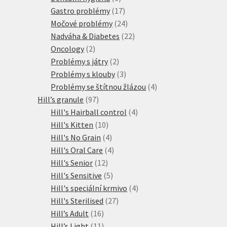
produktů
17
Gastro problémy
17
produktů
24
Močové problémy
24
produktů
22
Nadváha & Diabetes
22
2
produktů
Oncology
2
produkty
2
Problémy s játry
2
produkty
3
Problémy s klouby
3
produkty
4
Problémy se štítnou žlázou
4
97
produkty
Hill’s granule
97
produktů
4
Hill's Hairball control
4
10
produkty
Hill's Kitten
10
produktů
4
Hill's No Grain
4
produkty
4
Hill's Oral Care
4
12
produkty
Hill's Senior
12
produktů
5
Hill's Sensitive
5
produktů
4
Hill's speciální krmivo
4
27
produkty
Hill's Sterilised
27
16
produktů
Hill’s Adult
16
produktů
11
Hill’s Light
11