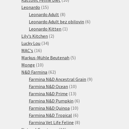
15
produktů
Leonardo
15
produktů
8
Leonardo Adult
8
produktů
6
Leonardo Adult bez obilovin
6
1
produktů
Leonardo Kitten
1
2
produkt
Lily's Kitchen
2
34
produkty
Lucky Lou
34
16
produktů
MAC's
16
produktů
5
Markus-Mühle Beutenah
5
10
produktů
Monge
10
produktů
62
N&D Farmina
62
produktů
9
Farmina N&D Ancestral Grain
9
10
produktů
Farmina N&D Ocean
10
13
produktů
Farmina N&D Prime
13
produktů
6
Farmina N&D Pumpkin
6
10
produktů
Farmina N&D Quinoa
10
produktů
6
Farmina N&D Tropical
6
produktů
8
Farmina Vet Life Feline
8