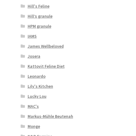
Hill's Feline
Hill’s granule
HPM granule
IAMS
James Wellbeloved
Josera
Kattovit Feline Diet
Leonardo
Lily's Kitchen
Lucky Lou
MAC's
Markus-Mühle Beutenah
Monge