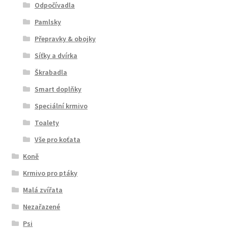
Odpočívadla
Pamlsky
Přepravky & obojky
Síťky a dvírka
Škrabadla
Smart doplňky
Speciální krmivo
Toalety
Vše pro koťata
Koně
Krmivo pro ptáky
Malá zvířata
Nezařazené
Psi