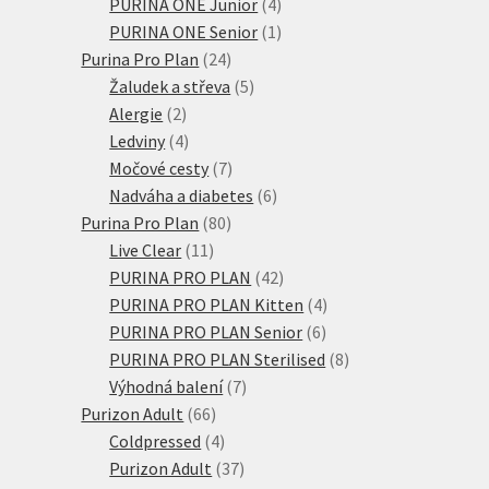
4
produktů
PURINA ONE Junior
4
produkty
1
PURINA ONE Senior
1
24
produkt
Purina Pro Plan
24
produktů
5
Žaludek a střeva
5
2
produktů
Alergie
2
produkty
4
Ledviny
4
produkty
7
Močové cesty
7
produktů
6
Nadváha a diabetes
6
80
produktů
Purina Pro Plan
80
11
produktů
Live Clear
11
produktů
42
PURINA PRO PLAN
42
produktů
4
PURINA PRO PLAN Kitten
4
6
produkty
PURINA PRO PLAN Senior
6
produktů
8
PURINA PRO PLAN Sterilised
8
7
produktů
Výhodná balení
7
66
produktů
Purizon Adult
66
produktů
4
Coldpressed
4
produkty
37
Purizon Adult
37