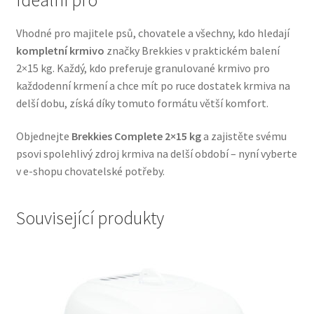
Veterinární dieta pro psy
Vhodné pro majitele psů, chovatele a všechny, kdo hledají
kompletní krmivo
značky Brekkies v praktickém balení
Vodítka a obojky
2×15 kg. Každý, kdo preferuje granulované krmivo pro
každodenní krmení a chce mít po ruce dostatek krmiva na
Wolf of Wilderness
delší dobu, získá díky tomuto formátu větší komfort.
Objednejte
Brekkies Complete 2×15 kg
a zajistěte svému
psovi spolehlivý zdroj krmiva na delší období – nyní vyberte
v e-shopu chovatelské potřeby.
Související produkty