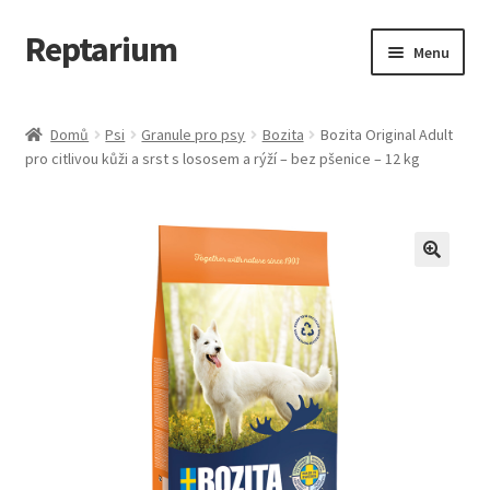
Reptarium
Přeskočit
Přejít
Menu
na
k
navigaci
obsahu
Úvodní stránka
webu
Domů
Psi
Granule pro psy
Bozita
Bozita Original Adult
pro citlivou kůži a srst s lososem a rýží – bez pšenice – 12 kg
Košík
Malá zvířata — Klece, krmivo, vybavení
Můj účet
Obchod
Pokladna
Vše pro kočky