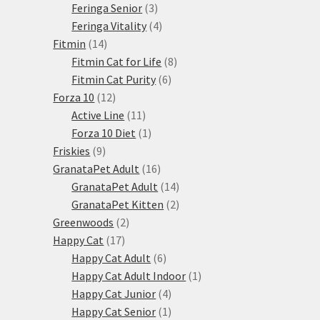
3
produkty
Feringa Senior
3
produkty
4
Feringa Vitality
4
14
produkty
Fitmin
14
produktů
8
Fitmin Cat for Life
8
6
produktů
Fitmin Cat Purity
6
12
produktů
Forza 10
12
produktů
11
Active Line
11
produktů
1
Forza 10 Diet
1
9
produkt
Friskies
9
produktů
16
GranataPet Adult
16
produktů
14
GranataPet Adult
14
produktů
2
GranataPet Kitten
2
2
produkty
Greenwoods
2
17
produkty
Happy Cat
17
produktů
6
Happy Cat Adult
6
produktů
1
Happy Cat Adult Indoor
1
4
produkt
Happy Cat Junior
4
produkty
1
Happy Cat Senior
1