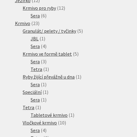
Jezírko
12
produktů
12
Krmivo pro ryby
12
6
produktů
Sera
6
23
produktů
Krmivo
23
produktů
5
Granulát/ pelety / tyčinky
5
1
produktů
JBL
1
produkt
4
Sera
4
produkty
5
Krmivo ve formě tablet
5
3
produktů
Sera
3
produkty
1
Tetra
1
produkt
1
Ryby žijící převážně u dna
1
1
produkt
Sera
1
produkt
1
Speciální
1
1
produkt
Sera
1
1
produkt
Tetra
1
produkt
1
Tabletové krmivo
1
10
produkt
Vločkové krmivo
10
4
produktů
Sera
4