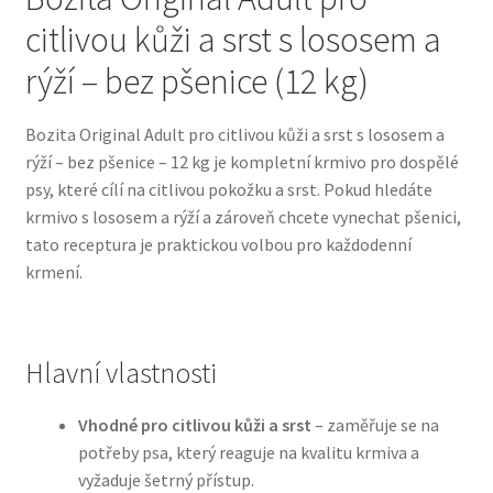
citlivou kůži a srst s lososem a
Bozita pro psy — Švédské krmivo s nordickou kvalitou
rýží – bez pšenice (12 kg)
Brit pro psy
Bozita Original Adult pro citlivou kůži a srst s lososem a
rýží – bez pšenice – 12 kg je kompletní krmivo pro dospělé
Granule pro psy
psy, které cílí na citlivou pokožku a srst. Pokud hledáte
krmivo s lososem a rýží a zároveň chcete vynechat pšenici,
Natural Trainer pro psy — Italské krmivo s
tato receptura je praktickou volbou pro každodenní
přírodními složkami
krmení.
Happy Dog — Německá kvalita a přirozené složení
Hlavní vlastnosti
Hill’s pro psy
Vhodné pro citlivou kůži a srst
– zaměřuje se na
Hračky pro psy
potřeby psa, který reaguje na kvalitu krmiva a
vyžaduje šetrný přístup.
Konzervy a kapsičky pro psy