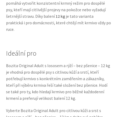
pomáhá vytvořit konzistentní krmný režim pro dospělé
Veterinární dieta pro psy
psy, kteří mají citlivější projevy na pokožce nebo vyžadují
šetrnější stravu. Díky balení
12 kg
je tato varianta
Vodítka a obojky
praktická i pro domácnosti, které chtějí mít krmivo vždy po
ruce.
Wolf of Wilderness
Ideální pro
Bozita Original Adult s lososem a rýží – bez pšenice – 12 kg
je vhodná pro dospělé psy s citlivou kůží a srstí, kteří
potřebují krmivo s konkrétním zaměřením a zákazníky,
kteří při výběru krmiva řeší také složení bez pšenice. Hodí
se také pro ty, kdo hledají krmivo pro běžné každodenní
krmení a preferují velikost balení 12 kg.
Vyberte Bozita Original Adult pro citlivou kůži a srst s