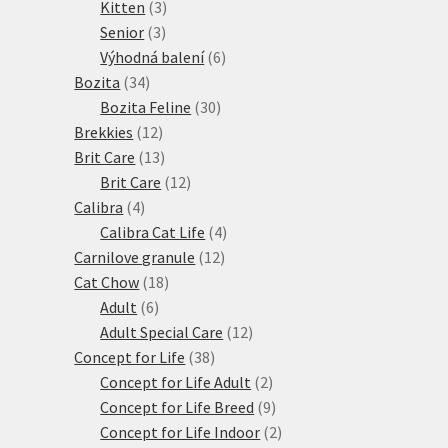
produktů
3
Kitten
3
3
produkty
Senior
3
produkty
6
Výhodná balení
6
34
produktů
Bozita
34
produktů
30
Bozita Feline
30
12
produktů
Brekkies
12
produktů
13
Brit Care
13
produktů
12
Brit Care
12
4
produktů
Calibra
4
produkty
4
Calibra Cat Life
4
12
produkty
Carnilove granule
12
18
produktů
Cat Chow
18
6
produktů
Adult
6
produktů
12
Adult Special Care
12
38
produktů
Concept for Life
38
produktů
2
Concept for Life Adult
2
produkty
9
Concept for Life Breed
9
produktů
2
Concept for Life Indoor
2