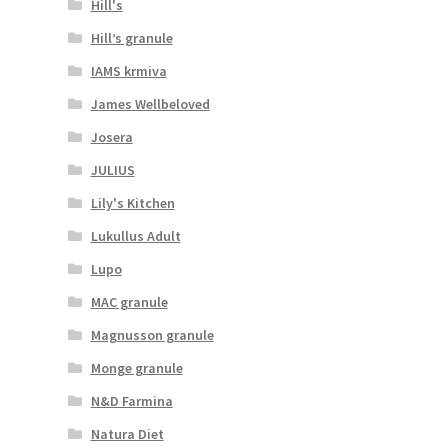
Hill's
Hill’s granule
IAMS krmiva
James Wellbeloved
Josera
JULIUS
Lily's Kitchen
Lukullus Adult
Lupo
MAC granule
Magnusson granule
Monge granule
N&D Farmina
Natura Diet