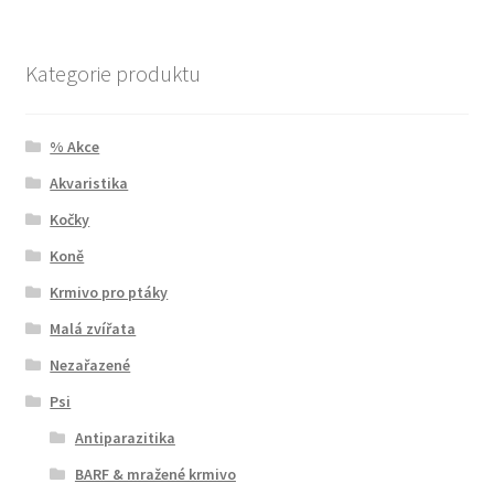
Kategorie produktu
% Akce
Akvaristika
Kočky
Koně
Krmivo pro ptáky
Malá zvířata
Nezařazené
Psi
Antiparazitika
BARF & mražené krmivo