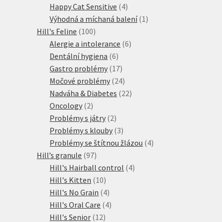
produkt
4
Happy Cat Sensitive
4
produkty
1
Výhodná a míchaná balení
1
100
produkt
Hill's Feline
100
produktů
6
Alergie a intolerance
6
6
produktů
Dentální hygiena
6
produktů
17
Gastro problémy
17
produktů
24
Močové problémy
24
produktů
22
Nadváha & Diabetes
22
2
produktů
Oncology
2
produkty
2
Problémy s játry
2
produkty
3
Problémy s klouby
3
produkty
4
Problémy se štítnou žlázou
4
97
produkty
Hill’s granule
97
produktů
4
Hill's Hairball control
4
10
produkty
Hill's Kitten
10
produktů
4
Hill's No Grain
4
produkty
4
Hill's Oral Care
4
12
produkty
Hill's Senior
12