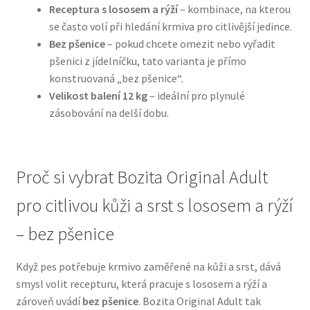
Receptura s lososem a rýží
– kombinace, na kterou
se často volí při hledání krmiva pro citlivější jedince.
N&D Farmina pro psy — Italské holistic krmivo
Bez pšenice
– pokud chcete omezit nebo vyřadit
pšenici z jídelníčku, tato varianta je přímo
Oblečky pro psy
konstruovaná „bez pšenice“.
Velikost balení 12 kg
– ideální pro plynulé
Pamlsky pro psy
zásobování na delší dobu.
Pelíšky pro psy
Proč si vybrat Bozita Original Adult
Ortopedické pelíšky
pro citlivou kůži a srst s lososem a rýží
Přepravky pro psy
– bez pšenice
Purizon pro psy — Vysoký obsah masa, bez obilovin
Když pes potřebuje krmivo zaměřené na kůži a srst, dává
smysl volit recepturu, která pracuje s lososem a rýží a
Royal Canin pro psy
zároveň uvádí
bez pšenice
. Bozita Original Adult tak