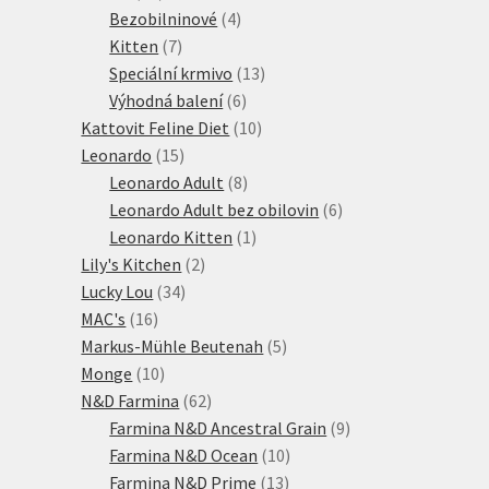
produktů
4
Bezobilninové
4
7
produkty
Kitten
7
produktů
13
Speciální krmivo
13
6
produktů
Výhodná balení
6
produktů
10
Kattovit Feline Diet
10
15
produktů
Leonardo
15
produktů
8
Leonardo Adult
8
produktů
6
Leonardo Adult bez obilovin
6
1
produktů
Leonardo Kitten
1
2
produkt
Lily's Kitchen
2
34
produkty
Lucky Lou
34
16
produktů
MAC's
16
produktů
5
Markus-Mühle Beutenah
5
10
produktů
Monge
10
produktů
62
N&D Farmina
62
produktů
9
Farmina N&D Ancestral Grain
9
10
produktů
Farmina N&D Ocean
10
13
produktů
Farmina N&D Prime
13