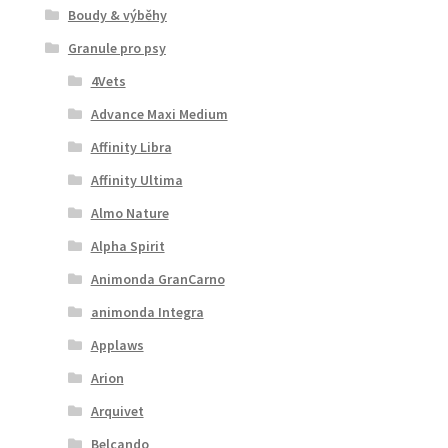
Boudy & výběhy
Granule pro psy
4Vets
Advance Maxi Medium
Affinity Libra
Affinity Ultima
Almo Nature
Alpha Spirit
Animonda GranCarno
animonda Integra
Applaws
Arion
Arquivet
Belcando