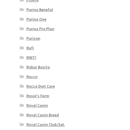
Purina Beneful
Purina One
Purina Pro Plan
Purizon
Rafi
RINTI
Robur Bozita
Rocco
Rocco Diet Care
Rosie's Farm
Royal Canin
Royal Canin Breed
Royal Canin Club/Sel.