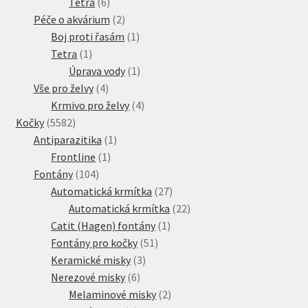
produkty
6
Tetra
6
produktů
2
Péče o akvárium
2
produkty
1
Boj proti řasám
1
1
produkt
Tetra
1
produkt
1
Úprava vody
1
4
produkt
Vše pro želvy
4
produkty
4
Krmivo pro želvy
4
5582
produkty
Kočky
5582
produktů
1
Antiparazitika
1
1
produkt
Frontline
1
104
produkt
Fontány
104
produktů
27
Automatická krmítka
27
produktů
22
Automatická krmítka
22
1
produktů
Catit (Hagen) fontány
1
51
produkt
Fontány pro kočky
51
3
produktů
Keramické misky
3
6
produkty
Nerezové misky
6
produktů
2
Melaminové misky
2