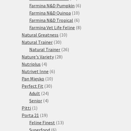
produktů
6
Farmina N&D Pumpkin
6
10
produktů
Farmina N&D Quinoa
10
produktů
6
Farmina N&D Tropical
6
produktů
8
Farmina Vet Life Feline
8
10
produktů
Natural Greatness
10
30
produktů
Natural Trainer
30
produktů
26
Natural Trainer
26
28
produktů
Nature's Variety
28
4
produktů
Nutriplus
4
produkty
6
Nutrivet Inne
6
10
produktů
Pan Mięsko
10
30
produktů
Perfect Fit
30
24
produktů
Adult
24
4
produktů
Senior
4
1
produkty
Pitti
1
produkt
19
Porta 21
19
produktů
13
Feline Finest
13
6
produktů
Superfood
6