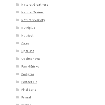
Natural Greatness
Natural Trainer
Nature’s Variety
Nutriplus
Nutrivet
Oasy
Opti Life
Optimanova
Pan Mišňsko
Pedigree
Perfect Fit
Pitti Boris
Primal
Prolife