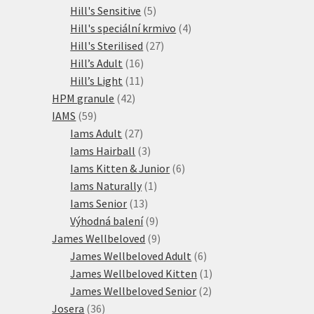
produktů
5
Hill's Sensitive
5
produktů
4
Hill's speciální krmivo
4
27
produkty
Hill's Sterilised
27
16
produktů
Hill’s Adult
16
produktů
11
Hill’s Light
11
42
produktů
HPM granule
42
59
produktů
IAMS
59
produktů
27
Iams Adult
27
produktů
3
Iams Hairball
3
produkty
6
Iams Kitten & Junior
6
1
produktů
Iams Naturally
1
13
produkt
Iams Senior
13
produktů
9
Výhodná balení
9
produktů
9
James Wellbeloved
9
produktů
6
James Wellbeloved Adult
6
produktů
1
James Wellbeloved Kitten
1
2
produkt
James Wellbeloved Senior
2
36
produkty
Josera
36