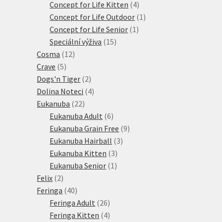
4
produkty
Concept for Life Kitten
4
produkty
1
Concept for Life Outdoor
1
1
produkt
Concept for Life Senior
1
15
produkt
Speciální výživa
15
12
produktů
Cosma
12
5
produktů
Crave
5
produktů
2
Dogs'n Tiger
2
produkty
4
Dolina Noteci
4
22
produkty
Eukanuba
22
produktů
6
Eukanuba Adult
6
produktů
9
Eukanuba Grain Free
9
3
produktů
Eukanuba Hairball
3
3
produkty
Eukanuba Kitten
3
1
produkty
Eukanuba Senior
1
2
produkt
Felix
2
produkty
40
Feringa
40
produktů
26
Feringa Adult
26
produktů
4
Feringa Kitten
4