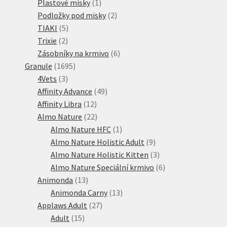
1
produkty
Plastové misky
1
produkt
2
Podložky pod misky
2
5
produkty
TIAKI
5
2
produktů
Trixie
2
produkty
6
Zásobníky na krmivo
6
1695
produktů
Granule
1695
3
produktů
4Vets
3
produkty
49
Affinity Advance
49
12
produktů
Affinity Libra
12
produktů
22
Almo Nature
22
produktů
1
Almo Nature HFC
1
produkt
9
Almo Nature Holistic Adult
9
produktů
3
Almo Nature Holistic Kitten
3
produkty
6
Almo Nature Speciální krmivo
6
13
produktů
Animonda
13
produktů
13
Animonda Carny
13
27
produktů
Applaws Adult
27
15
produktů
Adult
15