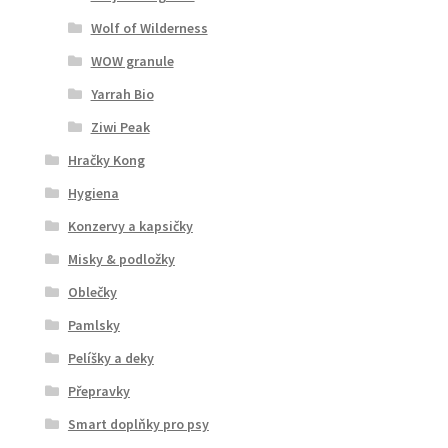
Wolf of Wilderness
WOW granule
Yarrah Bio
Ziwi Peak
Hračky Kong
Hygiena
Konzervy a kapsičky
Misky & podložky
Oblečky
Pamlsky
Pelíšky a deky
Přepravky
Smart doplňky pro psy