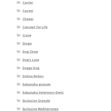
Carrier
Cavom
Chappi
Concept for Life
Crave
Dingo
Dog Chow
Dog’s Love
Doggy Dog
Dolina Noteci
Eukanuba granule
Eukanuba Veterinary Diets
Exclusion Granule
Exclusion Mediterraneo