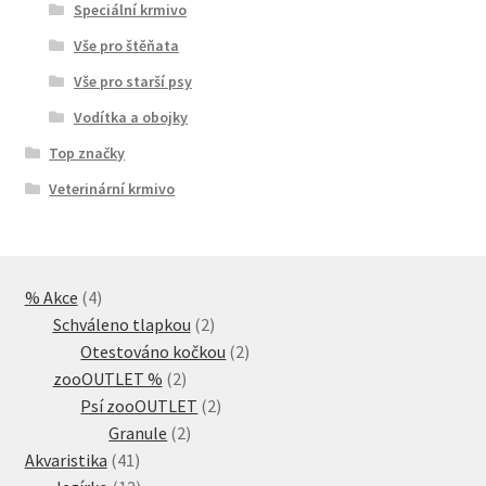
Speciální krmivo
Vše pro štěňata
Vše pro starší psy
Vodítka a obojky
Top značky
Veterinární krmivo
4
% Akce
4
produkty
2
Schváleno tlapkou
2
produkty
2
Otestováno kočkou
2
2
produkty
zooOUTLET %
2
produkty
2
Psí zooOUTLET
2
2
produkty
Granule
2
41
produkty
Akvaristika
41
produktů
12