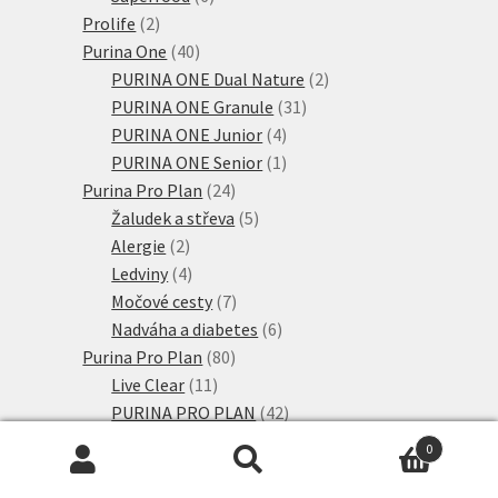
2
produktů
Prolife
2
produkty
40
Purina One
40
produktů
2
PURINA ONE Dual Nature
2
31
produkty
PURINA ONE Granule
31
4
produktů
PURINA ONE Junior
4
produkty
1
PURINA ONE Senior
1
24
produkt
Purina Pro Plan
24
produktů
5
Žaludek a střeva
5
2
produktů
Alergie
2
produkty
4
Ledviny
4
produkty
7
Močové cesty
7
produktů
6
Nadváha a diabetes
6
80
produktů
Purina Pro Plan
80
11
produktů
Live Clear
11
produktů
42
PURINA PRO PLAN
42
produktů
4
PURINA PRO PLAN Kitten
4
0
6
produkty
PURINA PRO PLAN Senior
6
Hledat:
Hledat
produktů
8
PURINA PRO PLAN Sterilised
8