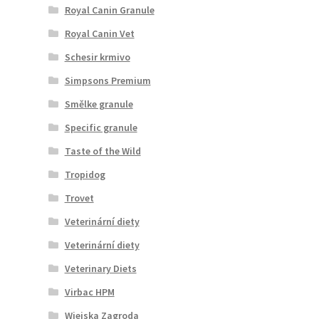
Royal Canin Granule
Royal Canin Vet
Schesir krmivo
Simpsons Premium
Smělke granule
Specific granule
Taste of the Wild
Tropidog
Trovet
Veterinární diety
Veterinární diety
Veterinary Diets
Virbac HPM
Wiejska Zagroda