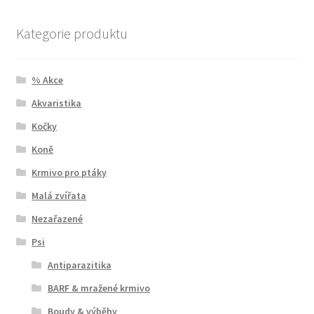
Kategorie produktu
% Akce
Akvaristika
Kočky
Koně
Krmivo pro ptáky
Malá zvířata
Nezařazené
Psi
Antiparazitika
BARF & mražené krmivo
Boudy & výběhy