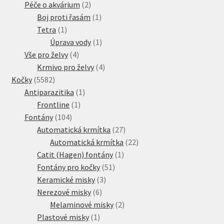
produktů
2
Péče o akvárium
2
produkty
1
Boj proti řasám
1
1
produkt
Tetra
1
produkt
1
Úprava vody
1
4
produkt
Vše pro želvy
4
produkty
4
Krmivo pro želvy
4
5582
produkty
Kočky
5582
produktů
1
Antiparazitika
1
1
produkt
Frontline
1
104
produkt
Fontány
104
produktů
27
Automatická krmítka
27
produktů
22
Automatická krmítka
22
1
produktů
Catit (Hagen) fontány
1
51
produkt
Fontány pro kočky
51
3
produktů
Keramické misky
3
6
produkty
Nerezové misky
6
produktů
2
Melaminové misky
2
1
produkty
Plastové misky
1