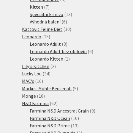
7
produkty
Kitten
7
produktů
13
Speciální krmivo
13
6
produktů
Výhodná balení
6
produktů
10
Kattovit Feline Diet
10
15
produktů
Leonardo
15
produktů
8
Leonardo Adult
8
produktů
6
Leonardo Adult bez obilovin
6
1
produktů
Leonardo Kitten
1
2
produkt
Lily's Kitchen
2
34
produkty
Lucky Lou
34
16
produktů
MAC's
16
produktů
5
Markus-Mühle Beutenah
5
10
produktů
Monge
10
produktů
62
N&D Farmina
62
produktů
9
Farmina N&D Ancestral Grain
9
10
produktů
Farmina N&D Ocean
10
13
produktů
Farmina N&D Prime
13
produktů
6
Farmina N&D Pumpkin
6