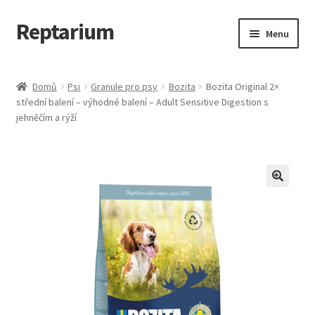
Reptarium
Přeskočit
Přejít
Menu
na
k
navigaci
obsahu
Úvodní stránka
webu
Domů
Psi
Granule pro psy
Bozita
Bozita Original 2×
střední balení – výhodné balení – Adult Sensitive Digestion s
Košík
jehněčím a rýží
Malá zvířata — Klece, krmivo, vybavení
Můj účet
Obchod
Pokladna
Vše pro kočky