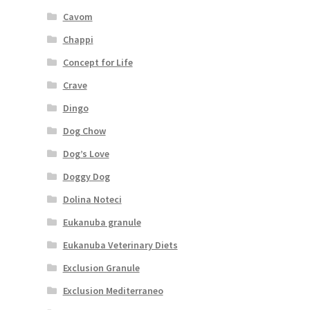
Cavom
Chappi
Concept for Life
Crave
Dingo
Dog Chow
Dog’s Love
Doggy Dog
Dolina Noteci
Eukanuba granule
Eukanuba Veterinary Diets
Exclusion Granule
Exclusion Mediterraneo