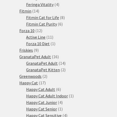
produkty
4
Feringa Vitality
4
14
produkty
Fitmin
14
produktů
8
Fitmin Cat for Life
8
6
produktů
Fitmin Cat Purity
6
12
produktů
Forza 10
12
produktů
11
Active Line
11
produktů
1
Forza 10 Diet
1
9
produkt
Friskies
9
produktů
16
GranataPet Adult
16
produktů
14
GranataPet Adult
14
produktů
2
GranataPet Kitten
2
2
produkty
Greenwoods
2
17
produkty
Happy Cat
17
produktů
6
Happy Cat Adult
6
produktů
1
Happy Cat Adult Indoor
1
4
produkt
Happy Cat Junior
4
produkty
1
Happy Cat Senior
1
produkt
4
Happy Cat Sensitive
4