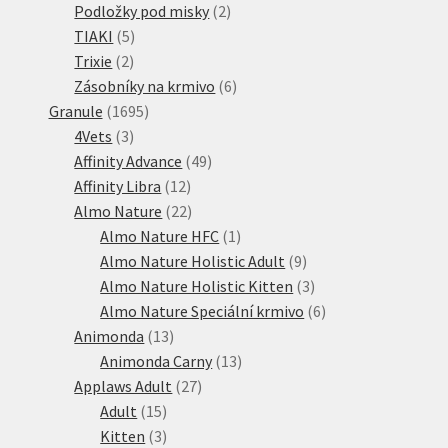
produkt
2
Podložky pod misky
2
5
produkty
TIAKI
5
2
produktů
Trixie
2
produkty
6
Zásobníky na krmivo
6
1695
produktů
Granule
1695
3
produktů
4Vets
3
produkty
49
Affinity Advance
49
12
produktů
Affinity Libra
12
produktů
22
Almo Nature
22
produktů
1
Almo Nature HFC
1
produkt
9
Almo Nature Holistic Adult
9
produktů
3
Almo Nature Holistic Kitten
3
produkty
6
Almo Nature Speciální krmivo
6
13
produktů
Animonda
13
produktů
13
Animonda Carny
13
27
produktů
Applaws Adult
27
15
produktů
Adult
15
produktů
3
Kitten
3