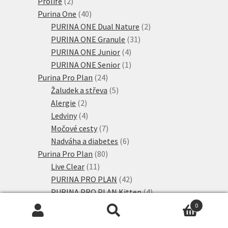
2
produktů
Prolife
2
produkty
40
Purina One
40
produktů
2
PURINA ONE Dual Nature
2
31
produkty
PURINA ONE Granule
31
4
produktů
PURINA ONE Junior
4
produkty
1
PURINA ONE Senior
1
24
produkt
Purina Pro Plan
24
produktů
5
Žaludek a střeva
5
2
produktů
Alergie
2
produkty
4
Ledviny
4
produkty
7
Močové cesty
7
produktů
6
Nadváha a diabetes
6
80
produktů
Purina Pro Plan
80
11
produktů
Live Clear
11
produktů
42
PURINA PRO PLAN
42
produktů
4
PURINA PRO PLAN Kitten
4
6
produkty
PURINA PRO PLAN Senior
6
0
produktů
8
PURINA PRO PLAN Sterilised
8
Hledat:
Hledat