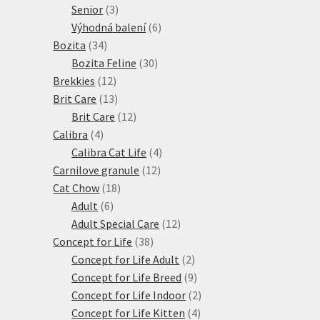
3
produkty
Senior
3
produkty
6
Výhodná balení
6
34
produktů
Bozita
34
produktů
30
Bozita Feline
30
12
produktů
Brekkies
12
produktů
13
Brit Care
13
produktů
12
Brit Care
12
4
produktů
Calibra
4
produkty
4
Calibra Cat Life
4
12
produkty
Carnilove granule
12
18
produktů
Cat Chow
18
6
produktů
Adult
6
produktů
12
Adult Special Care
12
38
produktů
Concept for Life
38
produktů
2
Concept for Life Adult
2
produkty
9
Concept for Life Breed
9
produktů
2
Concept for Life Indoor
2
4
produkty
Concept for Life Kitten
4