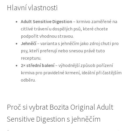
Hlavní vlastnosti
N&D Farmina pro psy — Italské holistic krmivo
Adult Sensitive Digestion
– krmivo zaměřené na
citlivé trávení u dospělých psů, které chcete
Oblečky pro psy
podpořit vhodnou stravou.
Jehněčí
– varianta s jehněčím jako zdroj chuti pro
Pamlsky pro psy
psy, kteří preferují nebo snesou právě tuto
recepturu.
Pelíšky pro psy
2× střední balení
– výhodnější způsob pořízení
krmiva pro pravidelné krmení, ideální při častějším
Ortopedické pelíšky
odběru.
Přepravky pro psy
Proč si vybrat Bozita Original Adult
Purizon pro psy — Vysoký obsah masa, bez obilovin
Sensitive Digestion s jehněčím
Royal Canin pro psy