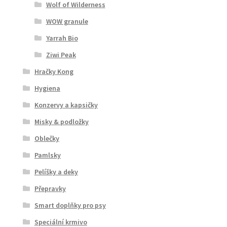
Wolf of Wilderness
WOW granule
Yarrah Bio
Ziwi Peak
Hračky Kong
Hygiena
Konzervy a kapsičky
Misky & podložky
Oblečky
Pamlsky
Pelíšky a deky
Přepravky
Smart doplňky pro psy
Speciální krmivo