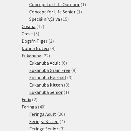
produkty
1
Concept for Life Outdoor
1
1
produkt
Concept for Life Senior
1
15
produkt
Speciální výživa
15
12
produktů
Cosma
12
5
produktů
Crave
5
produktů
2
Dogs'n Tiger
2
produkty
4
Dolina Noteci
4
22
produkty
Eukanuba
22
produktů
6
Eukanuba Adult
6
produktů
9
Eukanuba Grain Free
9
3
produktů
Eukanuba Hairball
3
3
produkty
Eukanuba Kitten
3
1
produkty
Eukanuba Senior
1
2
produkt
Felix
2
produkty
40
Feringa
40
produktů
26
Feringa Adult
26
produktů
4
Feringa Kitten
4
3
produkty
Feringa Senior
3