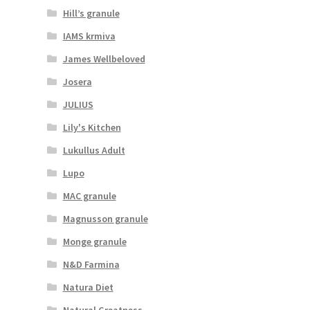
Hill’s granule
IAMS krmiva
James Wellbeloved
Josera
JULIUS
Lily's Kitchen
Lukullus Adult
Lupo
MAC granule
Magnusson granule
Monge granule
N&D Farmina
Natura Diet
Natural Greatness