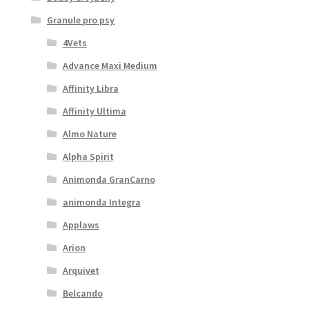
Granule pro psy
4Vets
Advance Maxi Medium
Affinity Libra
Affinity Ultima
Almo Nature
Alpha Spirit
Animonda GranCarno
animonda Integra
Applaws
Arion
Arquivet
Belcando