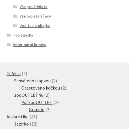
Vše pro štěňata
Vše pro starší psy
Vodítka a obojky
Top značky
Veterinární krmivo
4
% Akce
4
produkty
2
Schváleno tlapkou
2
produkty
2
Otestováno kočkou
2
2
produkty
zooOUTLET %
2
produkty
2
Psí zooOUTLET
2
2
produkty
Granule
2
41
produkty
Akvaristika
41
produktů
12
Jezírko
12