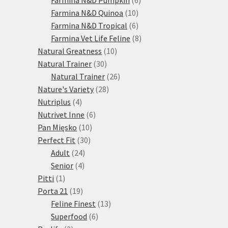
10
produktů
Farmina N&D Quinoa
10
produktů
6
Farmina N&D Tropical
6
produktů
8
Farmina Vet Life Feline
8
10
produktů
Natural Greatness
10
30
produktů
Natural Trainer
30
produktů
26
Natural Trainer
26
28
produktů
Nature's Variety
28
4
produktů
Nutriplus
4
produkty
6
Nutrivet Inne
6
10
produktů
Pan Mięsko
10
30
produktů
Perfect Fit
30
24
produktů
Adult
24
4
produktů
Senior
4
1
produkty
Pitti
1
produkt
19
Porta 21
19
produktů
13
Feline Finest
13
6
produktů
Superfood
6