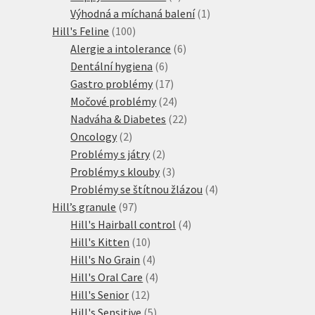
produkty
1
Výhodná a míchaná balení
1
100
produkt
Hill's Feline
100
produktů
6
Alergie a intolerance
6
6
produktů
Dentální hygiena
6
produktů
17
Gastro problémy
17
produktů
24
Močové problémy
24
produktů
22
Nadváha & Diabetes
22
2
produktů
Oncology
2
produkty
2
Problémy s játry
2
produkty
3
Problémy s klouby
3
produkty
4
Problémy se štítnou žlázou
4
97
produkty
Hill’s granule
97
produktů
4
Hill's Hairball control
4
10
produkty
Hill's Kitten
10
produktů
4
Hill's No Grain
4
produkty
4
Hill's Oral Care
4
12
produkty
Hill's Senior
12
produktů
5
Hill's Sensitive
5