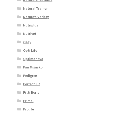
Natural Trainer
Nature’s Variety
Nutriplus
Nutrivet
Oasy
Opti Life
Optimanova
Pan Mišňsko
Pedigree
Perfect Fit
Pitti Boris
Primal
Prolife