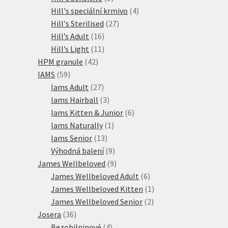
produktů
4
Hill's speciální krmivo
4
27
produkty
Hill's Sterilised
27
16
produktů
Hill’s Adult
16
produktů
11
Hill’s Light
11
42
produktů
HPM granule
42
59
produktů
IAMS
59
produktů
27
Iams Adult
27
produktů
3
Iams Hairball
3
produkty
6
Iams Kitten & Junior
6
1
produktů
Iams Naturally
1
13
produkt
Iams Senior
13
produktů
9
Výhodná balení
9
produktů
9
James Wellbeloved
9
produktů
6
James Wellbeloved Adult
6
produktů
1
James Wellbeloved Kitten
1
2
produkt
James Wellbeloved Senior
2
36
produkty
Josera
36
produktů
4
Bezobilninové
4