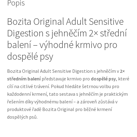
Popis
Bozita pro psy — Švédské krmivo s nordickou kvalitou
Bozita Original Adult Sensitive
Digestion s jehněčím 2× střední
Brit pro psy
balení – výhodné krmivo pro
Granule pro psy
dospělé psy
Natural Trainer pro psy — Italské krmivo s
Bozita Original Adult Sensitive Digestion s jehněčím v
2×
přírodními složkami
středním balení
představuje krmivo pro
dospělé psy
, které
cílí na citlivé trávení. Pokud hledáte šetrnou volbu pro
Happy Dog — Německá kvalita a přirozené složení
každodenní krmení, tato sestava s jehněčím je praktickým
řešením díky výhodnému balení – a zároveň zůstává v
Hill’s pro psy
produktové řadě Bozita Original pro běžné krmení
dospělých psů.
Hračky pro psy
Konzervy a kapsičky pro psy