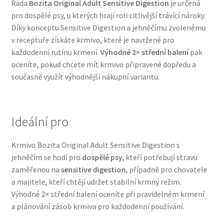
Řada
Bozita Original Adult Sensitive Digestion
je určená
Veterinární dieta pro psy
pro dospělé psy, u kterých hrají roli citlivější trávící nároky.
Díky konceptu Sensitive Digestion a jehněčímu zvolenému
Vodítka a obojky
v receptuře získáte krmivo, které je navržené pro
každodenní rutinu krmení.
Výhodné 2× střední balení
pak
oceníte, pokud chcete mít krmivo připravené dopředu a
Wolf of Wilderness
současně využít výhodnější nákupní variantu.
Ideální pro
Krmivo Bozita Original Adult Sensitive Digestion s
jehněčím se hodí pro
dospělé psy
, kteří potřebují stravu
zaměřenou na
sensitive digestion
, případně pro chovatele
a majitele, kteří chtějí udržet stabilní krmný režim.
Výhodné 2× střední balení oceníte při pravidelném krmení
a plánování zásob krmiva pro každodenní používání.