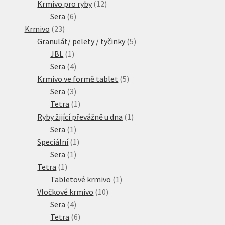
produktů
12
Krmivo pro ryby
12
6
produktů
Sera
6
23
produktů
Krmivo
23
produktů
5
Granulát/ pelety / tyčinky
5
1
produktů
JBL
1
produkt
4
Sera
4
produkty
5
Krmivo ve formě tablet
5
3
produktů
Sera
3
produkty
1
Tetra
1
produkt
1
Ryby žijící převážně u dna
1
1
produkt
Sera
1
produkt
1
Speciální
1
1
produkt
Sera
1
1
produkt
Tetra
1
produkt
1
Tabletové krmivo
1
10
produkt
Vločkové krmivo
10
4
produktů
Sera
4
produkty
6
Tetra
6