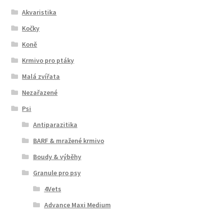
Akvaristika
Kočky
Koně
Krmivo pro ptáky
Malá zvířata
Nezařazené
Psi
Antiparazitika
BARF & mražené krmivo
Boudy & výběhy
Granule pro psy
4Vets
Advance Maxi Medium