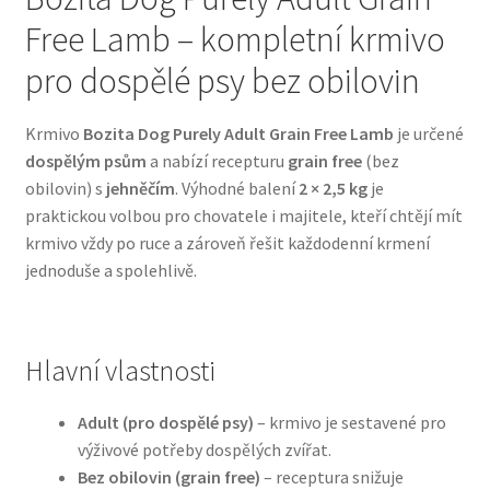
Free Lamb – kompletní krmivo
Bozita pro psy — Švédské krmivo s nordickou kvalitou
pro dospělé psy bez obilovin
Brit pro psy
Krmivo
Bozita Dog Purely Adult Grain Free Lamb
je určené
dospělým psům
a nabízí recepturu
grain free
(bez
Granule pro psy
obilovin) s
jehněčím
. Výhodné balení
2 × 2,5 kg
je
praktickou volbou pro chovatele i majitele, kteří chtějí mít
Natural Trainer pro psy — Italské krmivo s
krmivo vždy po ruce a zároveň řešit každodenní krmení
přírodními složkami
jednoduše a spolehlivě.
Happy Dog — Německá kvalita a přirozené složení
Hlavní vlastnosti
Hill’s pro psy
Adult (pro dospělé psy)
– krmivo je sestavené pro
Hračky pro psy
výživové potřeby dospělých zvířat.
Bez obilovin (grain free)
– receptura snižuje
Konzervy a kapsičky pro psy