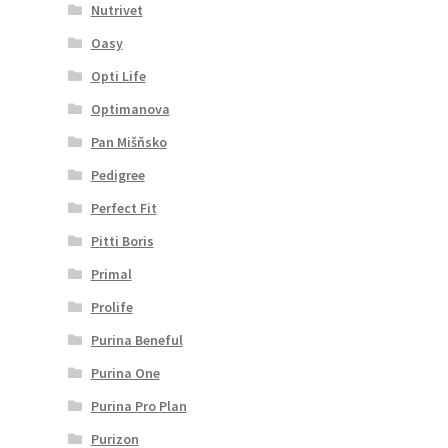
Nutrivet
Oasy
Opti Life
Optimanova
Pan Mišňsko
Pedigree
Perfect Fit
Pitti Boris
Primal
Prolife
Purina Beneful
Purina One
Purina Pro Plan
Purizon