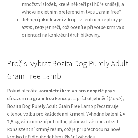
množství složek, které někteří psi hůře snášejí, a
vyhovuje dietním preferencím typu „grain free“.
N&D Farmina pro psy — Italské holistic krmivo
Jehněčí jako hlavní zdroj
– v centru receptury je
lamb
, tedy jehněčí, což oceníte při volbě krmiva s
Oblečky pro psy
orientací na konkrétní druh bílkoviny.
Pamlsky pro psy
Proč si vybrat Bozita Dog Purely Adult
Pelíšky pro psy
Grain Free Lamb
Ortopedické pelíšky
Pokud hledáte
kompletní krmivo pro dospělé psy
s
Přepravky pro psy
důrazem na
grain free
koncept a příchuť jehněčí (
lamb
),
Bozita Dog Purely Adult Grain Free Lamb představuje
Purizon pro psy — Vysoký obsah masa, bez obilovin
cílenou volbu pro každodenní krmení. Výhodné balení
2 ×
2,5 kg
vám umožní pohodlně plánovat zásobu a držet
konzistentní krmný režim, což je při přechodu na nové
Royal Canin pro psy
krmivo i při dlouhodobém užívání výhodou.