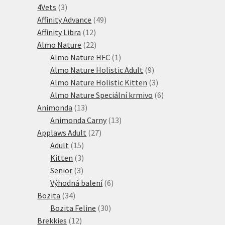
3
produktů
4Vets
3
produkty
49
Affinity Advance
49
12
produktů
Affinity Libra
12
produktů
22
Almo Nature
22
produktů
1
Almo Nature HFC
1
produkt
9
Almo Nature Holistic Adult
9
produktů
3
Almo Nature Holistic Kitten
3
produkty
6
Almo Nature Speciální krmivo
6
13
produktů
Animonda
13
produktů
13
Animonda Carny
13
27
produktů
Applaws Adult
27
15
produktů
Adult
15
produktů
3
Kitten
3
3
produkty
Senior
3
produkty
6
Výhodná balení
6
34
produktů
Bozita
34
produktů
30
Bozita Feline
30
12
produktů
Brekkies
12