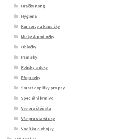
Hračky Kong
Hygiena
Konzervy a kapsičky
Misky & podložky
Oblečky
Pamlsky
Pelíšky a deky
Přepravky
Smart doplňky pro psy
Speciální krmivo
Vše pro štěňata
Vše pro starší psy
Vodítka a obojky
Top značky