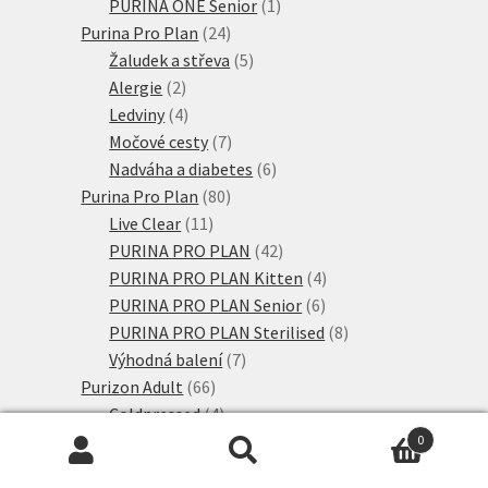
produkty
1
PURINA ONE Senior
1
24
produkt
Purina Pro Plan
24
produktů
5
Žaludek a střeva
5
2
produktů
Alergie
2
produkty
4
Ledviny
4
produkty
7
Močové cesty
7
produktů
6
Nadváha a diabetes
6
80
produktů
Purina Pro Plan
80
11
produktů
Live Clear
11
produktů
42
PURINA PRO PLAN
42
produktů
4
PURINA PRO PLAN Kitten
4
6
produkty
PURINA PRO PLAN Senior
6
produktů
8
PURINA PRO PLAN Sterilised
8
7
produktů
Výhodná balení
7
66
produktů
Purizon Adult
66
produktů
4
Coldpressed
4
produkty
37
Purizon Adult
37
0
Hledat:
Hledat
produktů
4
Purizon Kitten
4