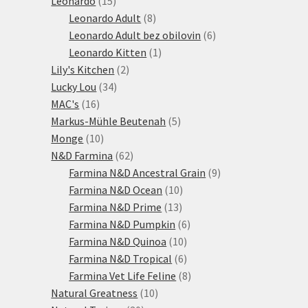
Leonardo
15
produktů
8
Leonardo Adult
8
produktů
6
Leonardo Adult bez obilovin
6
1
produktů
Leonardo Kitten
1
2
produkt
Lily's Kitchen
2
34
produkty
Lucky Lou
34
16
produktů
MAC's
16
produktů
5
Markus-Mühle Beutenah
5
10
produktů
Monge
10
produktů
62
N&D Farmina
62
produktů
9
Farmina N&D Ancestral Grain
9
10
produktů
Farmina N&D Ocean
10
13
produktů
Farmina N&D Prime
13
produktů
6
Farmina N&D Pumpkin
6
10
produktů
Farmina N&D Quinoa
10
produktů
6
Farmina N&D Tropical
6
produktů
8
Farmina Vet Life Feline
8
10
produktů
Natural Greatness
10