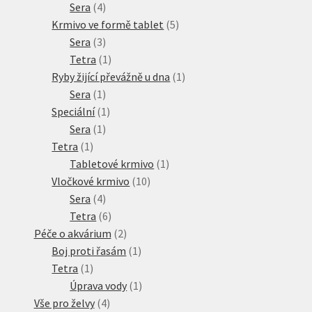
produkt
4
Sera
4
produkty
5
Krmivo ve formě tablet
5
3
produktů
Sera
3
produkty
1
Tetra
1
produkt
1
Ryby žijící převážně u dna
1
1
produkt
Sera
1
produkt
1
Speciální
1
1
produkt
Sera
1
1
produkt
Tetra
1
produkt
1
Tabletové krmivo
1
10
produkt
Vločkové krmivo
10
4
produktů
Sera
4
produkty
6
Tetra
6
produktů
2
Péče o akvárium
2
produkty
1
Boj proti řasám
1
1
produkt
Tetra
1
produkt
1
Úprava vody
1
4
produkt
Vše pro želvy
4