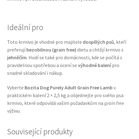
Veterinární dieta pro psy
Vodítka a obojky
Ideální pro
Wolf of Wilderness
Toto krmivo je vhodné pro majitele
dospělých psů
, kteří
preferují
bezobilnou (grain free)
dietu a chtějí krmivo s
jehněčím
. Hodí se také pro domácnosti, kde se počítá s
pravidelnou spotřebou a ocení se
výhodné balení
pro
snadné skladování i nákup.
Vyberte
Bozita Dog Purely Adult Grain Free Lamb
v
praktickém balení 2 × 2,5 kg a objednejte pro svého psa
krmivo, které odpovídá vašim požadavkům na
grain free
výživu.
Související produkty