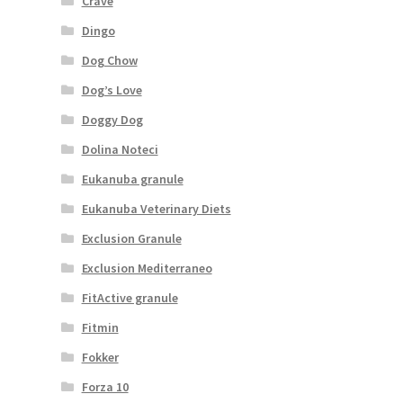
Crave
Dingo
Dog Chow
Dog’s Love
Doggy Dog
Dolina Noteci
Eukanuba granule
Eukanuba Veterinary Diets
Exclusion Granule
Exclusion Mediterraneo
FitActive granule
Fitmin
Fokker
Forza 10