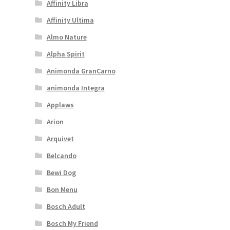
Affinity Libra
Affinity Ultima
Almo Nature
Alpha Spirit
Animonda GranCarno
animonda Integra
Applaws
Arion
Arquivet
Belcando
Bewi Dog
Bon Menu
Bosch Adult
Bosch My Friend