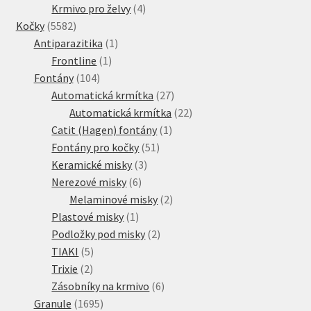
produkty
4
Krmivo pro želvy
4
5582
produkty
Kočky
5582
produktů
1
Antiparazitika
1
1
produkt
Frontline
1
104
produkt
Fontány
104
produktů
27
Automatická krmítka
27
produktů
22
Automatická krmítka
22
1
produktů
Catit (Hagen) fontány
1
51
produkt
Fontány pro kočky
51
3
produktů
Keramické misky
3
6
produkty
Nerezové misky
6
produktů
2
Melaminové misky
2
1
produkty
Plastové misky
1
produkt
2
Podložky pod misky
2
5
produkty
TIAKI
5
2
produktů
Trixie
2
produkty
6
Zásobníky na krmivo
6
1695
produktů
Granule
1695