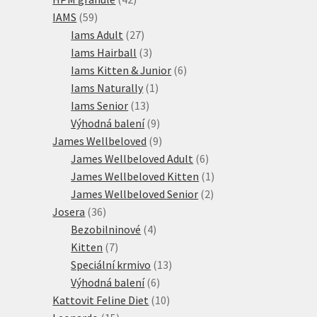
59
produktů
IAMS
59
produktů
27
Iams Adult
27
produktů
3
Iams Hairball
3
produkty
6
Iams Kitten & Junior
6
1
produktů
Iams Naturally
1
13
produkt
Iams Senior
13
produktů
9
Výhodná balení
9
produktů
9
James Wellbeloved
9
produktů
6
James Wellbeloved Adult
6
produktů
1
James Wellbeloved Kitten
1
2
produkt
James Wellbeloved Senior
2
36
produkty
Josera
36
produktů
4
Bezobilninové
4
7
produkty
Kitten
7
produktů
13
Speciální krmivo
13
6
produktů
Výhodná balení
6
produktů
10
Kattovit Feline Diet
10
15
produktů