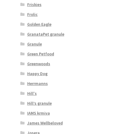
Friskies
Frolic
Golden Eagle
GranataPet granule
Granule
Green Petfood
Greenwoods
Happy Dog
Herrmanns
Hill's
Hill’s granule
IAMS krmiva
James Wellbeloved
Josera