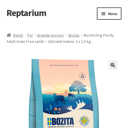
Reptarium
Přeskočit
Přejít
Menu
na
k
navigaci
obsahu
Úvodní stránka
webu
Domů
Psi
Granule pro psy
Bozita
Bozita Dog Purely
Adult Grain Free Lamb – Výhodné balení: 2 x 2,5 kg
Košík
Malá zvířata — Klece, krmivo, vybavení
Můj účet
Obchod
Pokladna
Vše pro kočky