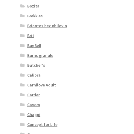
Bozita
Brekkies
Briantos bez obilovin
Brit
BugBell
Burns granule
Butcher's
Calibra
Carnilove Adult
Carrier
Cavom
Chappi
Concept for Life