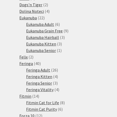
produktů
2
Dogs'n Tiger
2
produkty
4
Dolina Noteci
4
22
produkty
Eukanuba
22
produktů
6
Eukanuba Adult
6
produktů
9
Eukanuba Grain Free
9
3
produktů
Eukanuba Hairball
3
3
produkty
Eukanuba Kitten
3
1
produkty
Eukanuba Senior
1
2
produkt
Felix
2
produkty
40
Feringa
40
produktů
26
Feringa Adult
26
produktů
4
Feringa Kitten
4
3
produkty
Feringa Senior
3
produkty
4
Feringa Vitality
4
14
produkty
Fitmin
14
produktů
8
Fitmin Cat for Life
8
6
produktů
Fitmin Cat Purity
6
12
produktů
Forza 10
12