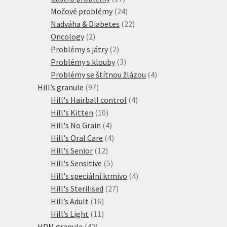
produktů
24
Močové problémy
24
produktů
22
Nadváha & Diabetes
22
2
produktů
Oncology
2
produkty
2
Problémy s játry
2
produkty
3
Problémy s klouby
3
produkty
4
Problémy se štítnou žlázou
4
97
produkty
Hill’s granule
97
produktů
4
Hill's Hairball control
4
10
produkty
Hill's Kitten
10
produktů
4
Hill's No Grain
4
produkty
4
Hill's Oral Care
4
12
produkty
Hill's Senior
12
produktů
5
Hill's Sensitive
5
produktů
4
Hill's speciální krmivo
4
27
produkty
Hill's Sterilised
27
16
produktů
Hill’s Adult
16
produktů
11
Hill’s Light
11
42
produktů
HPM granule
42