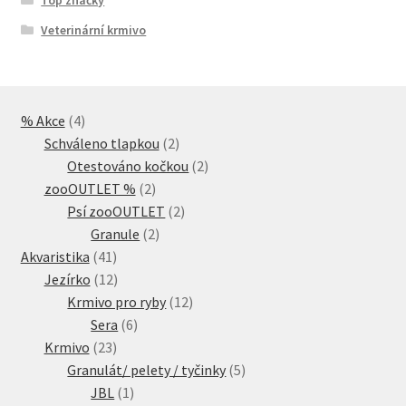
Veterinární krmivo
4
% Akce
4
produkty
2
Schváleno tlapkou
2
produkty
2
Otestováno kočkou
2
2
produkty
zooOUTLET %
2
produkty
2
Psí zooOUTLET
2
2
produkty
Granule
2
41
produkty
Akvaristika
41
produktů
12
Jezírko
12
produktů
12
Krmivo pro ryby
12
6
produktů
Sera
6
23
produktů
Krmivo
23
produktů
5
Granulát/ pelety / tyčinky
5
1
produktů
JBL
1