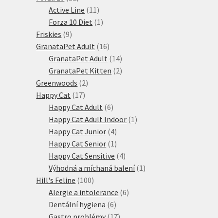
produktů
11
Active Line
11
produktů
1
Forza 10 Diet
1
9
produkt
Friskies
9
produktů
16
GranataPet Adult
16
produktů
14
GranataPet Adult
14
produktů
2
GranataPet Kitten
2
2
produkty
Greenwoods
2
17
produkty
Happy Cat
17
produktů
6
Happy Cat Adult
6
produktů
1
Happy Cat Adult Indoor
1
4
produkt
Happy Cat Junior
4
produkty
1
Happy Cat Senior
1
produkt
4
Happy Cat Sensitive
4
produkty
1
Výhodná a míchaná balení
1
100
produkt
Hill's Feline
100
produktů
6
Alergie a intolerance
6
6
produktů
Dentální hygiena
6
produktů
17
Gastro problémy
17