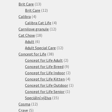
produktů
13
Brit Care
13
produktů
12
Brit Care
12
4
produktů
Calibra
4
produkty
4
Calibra Cat Life
4
12
produkty
Carnilove granule
12
18
produktů
Cat Chow
18
6
produktů
Adult
6
produktů
12
Adult Special Care
12
38
produktů
Concept for Life
38
produktů
2
Concept for Life Adult
2
produkty
9
Concept for Life Breed
9
produktů
2
Concept for Life Indoor
2
4
produkty
Concept for Life Kitten
4
produkty
1
Concept for Life Outdoor
1
1
produkt
Concept for Life Senior
1
15
produkt
Speciální výživa
15
12
produktů
Cosma
12
5
produktů
Crave
5