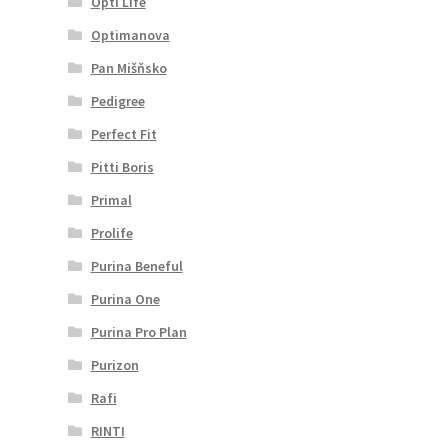
Opti Life
Optimanova
Pan Mišňsko
Pedigree
Perfect Fit
Pitti Boris
Primal
Prolife
Purina Beneful
Purina One
Purina Pro Plan
Purizon
Rafi
RINTI