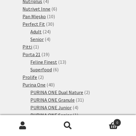
4
produktů
Nutriplus
4
produkty
6
Nutrivet Inne
6
10
produktů
Pan Mięsko
10
30
produktů
Perfect Fit
30
24
produktů
Adult
24
4
produktů
Senior
4
1
produkty
Pitti
1
produkt
19
Porta 21
19
produktů
13
Feline Finest
13
6
produktů
Superfood
6
2
produktů
Prolife
2
produkty
40
Purina One
40
produktů
2
PURINA ONE Dual Nature
2
31
produkty
PURINA ONE Granule
31
4
produktů
PURINA ONE Junior
4
produkty
1
PURINA ONE Senior
1
24
produkt
Purina Pro Plan
24
0
Hledat:
Hledat
produktů
5
Žaludek a střeva
5