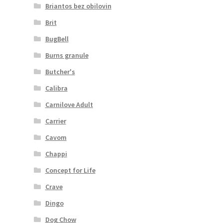
Briantos bez obilovin
Brit
BugBell
Burns granule
Butcher's
Calibra
Carnilove Adult
Carrier
Cavom
Chappi
Concept for Life
Crave
Dingo
Dog Chow