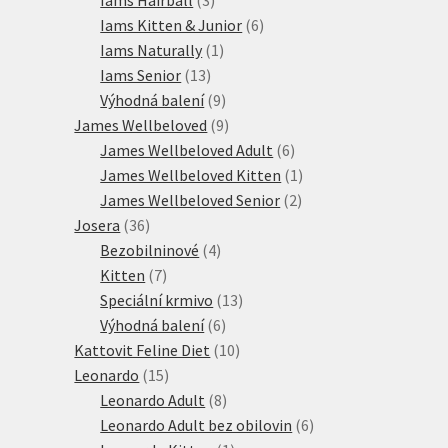
produkty
6
Iams Kitten & Junior
6
1
produktů
Iams Naturally
1
13
produkt
Iams Senior
13
produktů
9
Výhodná balení
9
produktů
9
James Wellbeloved
9
produktů
6
James Wellbeloved Adult
6
produktů
1
James Wellbeloved Kitten
1
2
produkt
James Wellbeloved Senior
2
36
produkty
Josera
36
produktů
4
Bezobilninové
4
7
produkty
Kitten
7
produktů
13
Speciální krmivo
13
6
produktů
Výhodná balení
6
produktů
10
Kattovit Feline Diet
10
15
produktů
Leonardo
15
produktů
8
Leonardo Adult
8
produktů
6
Leonardo Adult bez obilovin
6