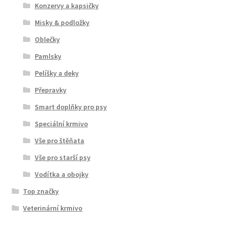
Konzervy a kapsičky
Misky & podložky
Oblečky
Pamlsky
Pelíšky a deky
Přepravky
Smart doplňky pro psy
Speciální krmivo
Vše pro štěňata
Vše pro starší psy
Vodítka a obojky
Top značky
Veterinární krmivo