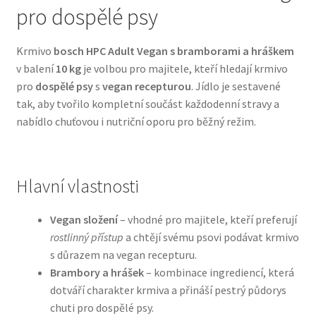
pro dospělé psy
Bozita pro psy — Švédské krmivo s nordickou kvalitou
Krmivo
bosch HPC Adult Vegan s bramborami a hráškem
v balení
10 kg
je volbou pro majitele, kteří hledají krmivo
Brit pro psy
pro
dospělé psy
s
vegan recepturou
. Jídlo je sestavené
tak, aby tvořilo kompletní součást každodenní stravy a
Granule pro psy
nabídlo chuťovou i nutriční oporu pro běžný režim.
Natural Trainer pro psy — Italské krmivo s
přírodními složkami
Hlavní vlastnosti
Happy Dog — Německá kvalita a přirozené složení
Vegan složení
– vhodné pro majitele, kteří preferují
rostlinný přístup
a chtějí svému psovi podávat krmivo
Hill’s pro psy
s důrazem na vegan recepturu.
Brambory a hrášek
– kombinace ingrediencí, která
Hračky pro psy
dotváří charakter krmiva a přináší pestrý půdorys
chuti pro dospělé psy.
Konzervy a kapsičky pro psy