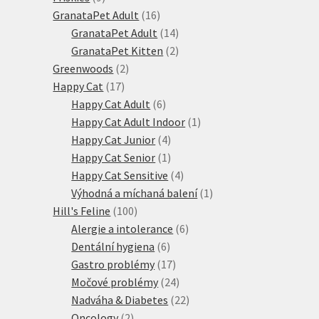
produktů
16
GranataPet Adult
16
produktů
14
GranataPet Adult
14
produktů
2
GranataPet Kitten
2
2
produkty
Greenwoods
2
17
produkty
Happy Cat
17
produktů
6
Happy Cat Adult
6
produktů
1
Happy Cat Adult Indoor
1
4
produkt
Happy Cat Junior
4
produkty
1
Happy Cat Senior
1
produkt
4
Happy Cat Sensitive
4
produkty
1
Výhodná a míchaná balení
1
100
produkt
Hill's Feline
100
produktů
6
Alergie a intolerance
6
6
produktů
Dentální hygiena
6
produktů
17
Gastro problémy
17
produktů
24
Močové problémy
24
produktů
22
Nadváha & Diabetes
22
2
produktů
Oncology
2