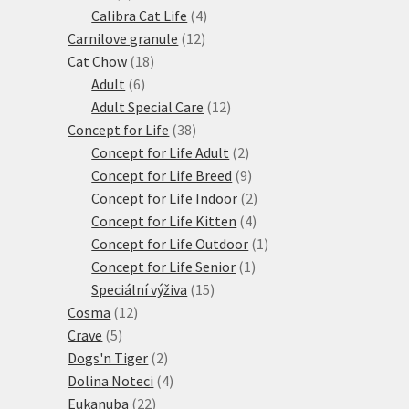
produkty
4
Calibra Cat Life
4
12
produkty
Carnilove granule
12
18
produktů
Cat Chow
18
6
produktů
Adult
6
produktů
12
Adult Special Care
12
38
produktů
Concept for Life
38
produktů
2
Concept for Life Adult
2
produkty
9
Concept for Life Breed
9
produktů
2
Concept for Life Indoor
2
4
produkty
Concept for Life Kitten
4
produkty
1
Concept for Life Outdoor
1
1
produkt
Concept for Life Senior
1
15
produkt
Speciální výživa
15
12
produktů
Cosma
12
5
produktů
Crave
5
produktů
2
Dogs'n Tiger
2
produkty
4
Dolina Noteci
4
22
produkty
Eukanuba
22