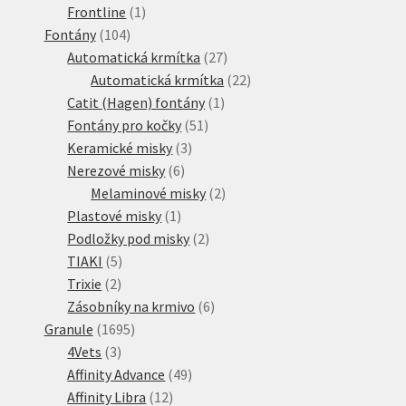
1
produkt
Frontline
1
104
produkt
Fontány
104
produktů
27
Automatická krmítka
27
produktů
22
Automatická krmítka
22
1
produktů
Catit (Hagen) fontány
1
51
produkt
Fontány pro kočky
51
3
produktů
Keramické misky
3
6
produkty
Nerezové misky
6
produktů
2
Melaminové misky
2
1
produkty
Plastové misky
1
produkt
2
Podložky pod misky
2
5
produkty
TIAKI
5
2
produktů
Trixie
2
produkty
6
Zásobníky na krmivo
6
1695
produktů
Granule
1695
3
produktů
4Vets
3
produkty
49
Affinity Advance
49
12
produktů
Affinity Libra
12