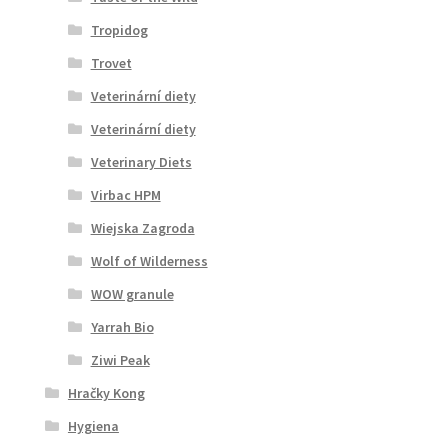
Tropidog
Trovet
Veterinární diety
Veterinární diety
Veterinary Diets
Virbac HPM
Wiejska Zagroda
Wolf of Wilderness
WOW granule
Yarrah Bio
Ziwi Peak
Hračky Kong
Hygiena