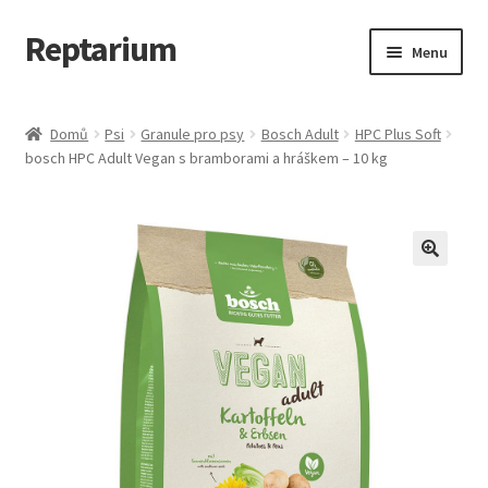
Reptarium
Přeskočit
Přejít
Menu
na
k
navigaci
obsahu
Úvodní stránka
webu
Domů
Psi
Granule pro psy
Bosch Adult
HPC Plus Soft
bosch HPC Adult Vegan s bramborami a hráškem – 10 kg
Košík
Malá zvířata — Klece, krmivo, vybavení
Můj účet
Obchod
Pokladna
Vše pro kočky