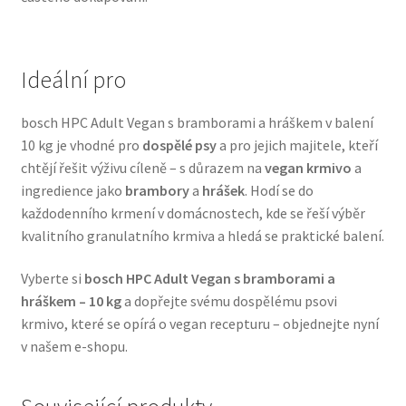
Veterinární dieta pro psy
Vodítka a obojky
Ideální pro
Wolf of Wilderness
bosch HPC Adult Vegan s bramborami a hráškem v balení
10 kg je vhodné pro
dospělé psy
a pro jejich majitele, kteří
chtějí řešit výživu cíleně – s důrazem na
vegan krmivo
a
ingredience jako
brambory
a
hrášek
. Hodí se do
každodenního krmení v domácnostech, kde se řeší výběr
kvalitního granulatního krmiva a hledá se praktické balení.
Vyberte si
bosch HPC Adult Vegan s bramborami a
hráškem – 10 kg
a dopřejte svému dospělému psovi
krmivo, které se opírá o vegan recepturu – objednejte nyní
v našem e-shopu.