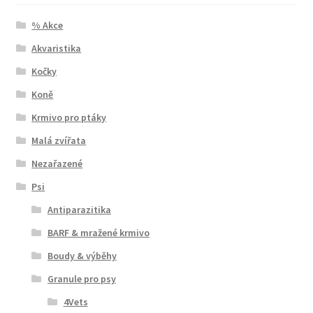
% Akce
Akvaristika
Kočky
Koně
Krmivo pro ptáky
Malá zvířata
Nezařazené
Psi
Antiparazitika
BARF & mražené krmivo
Boudy & výběhy
Granule pro psy
4Vets