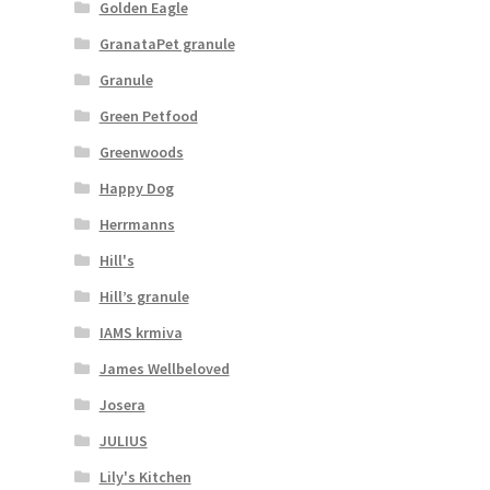
Golden Eagle
GranataPet granule
Granule
Green Petfood
Greenwoods
Happy Dog
Herrmanns
Hill's
Hill’s granule
IAMS krmiva
James Wellbeloved
Josera
JULIUS
Lily's Kitchen