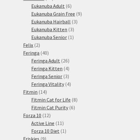
produktů
6
Eukanuba Adult
6
produktů
9
Eukanuba Grain Free
9
3
produktů
Eukanuba Hairball
3
3
produkty
Eukanuba Kitten
3
1
produkty
Eukanuba Senior
1
2
produkt
Felix
2
produkty
40
Feringa
40
produktů
26
Feringa Adult
26
produktů
4
Feringa Kitten
4
3
produkty
Feringa Senior
3
produkty
4
Feringa Vitality
4
14
produkty
Fitmin
14
produktů
8
Fitmin Cat for Life
8
6
produktů
Fitmin Cat Purity
6
12
produktů
Forza 10
12
produktů
11
Active Line
11
produktů
1
Forza 10 Diet
1
9
produkt
Friskies
9