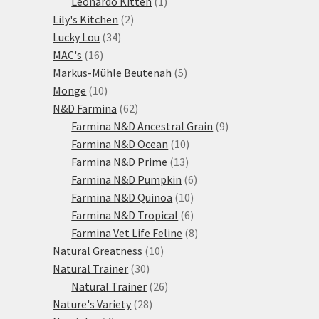
1
produktů
Leonardo Kitten
1
2
produkt
Lily's Kitchen
2
34
produkty
Lucky Lou
34
16
produktů
MAC's
16
produktů
5
Markus-Mühle Beutenah
5
10
produktů
Monge
10
produktů
62
N&D Farmina
62
produktů
9
Farmina N&D Ancestral Grain
9
10
produktů
Farmina N&D Ocean
10
13
produktů
Farmina N&D Prime
13
produktů
6
Farmina N&D Pumpkin
6
10
produktů
Farmina N&D Quinoa
10
produktů
6
Farmina N&D Tropical
6
produktů
8
Farmina Vet Life Feline
8
10
produktů
Natural Greatness
10
30
produktů
Natural Trainer
30
produktů
26
Natural Trainer
26
28
produktů
Nature's Variety
28