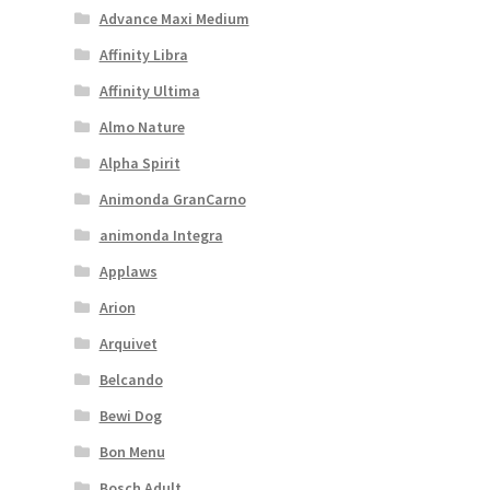
Advance Maxi Medium
Affinity Libra
Affinity Ultima
Almo Nature
Alpha Spirit
Animonda GranCarno
animonda Integra
Applaws
Arion
Arquivet
Belcando
Bewi Dog
Bon Menu
Bosch Adult