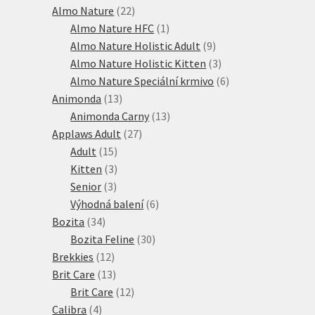
produktů
22
Almo Nature
22
produktů
1
Almo Nature HFC
1
produkt
9
Almo Nature Holistic Adult
9
produktů
3
Almo Nature Holistic Kitten
3
produkty
6
Almo Nature Speciální krmivo
6
13
produktů
Animonda
13
produktů
13
Animonda Carny
13
27
produktů
Applaws Adult
27
15
produktů
Adult
15
produktů
3
Kitten
3
3
produkty
Senior
3
produkty
6
Výhodná balení
6
34
produktů
Bozita
34
produktů
30
Bozita Feline
30
12
produktů
Brekkies
12
produktů
13
Brit Care
13
produktů
12
Brit Care
12
4
produktů
Calibra
4