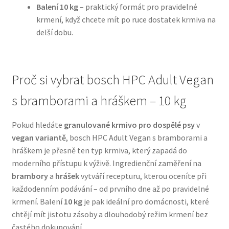
Balení 10 kg
– praktický formát pro pravidelné
krmení, když chcete mít po ruce dostatek krmiva na
N&D Farmina pro psy — Italské holistic krmivo
delší dobu.
Oblečky pro psy
Proč si vybrat bosch HPC Adult Vegan
Pamlsky pro psy
s bramborami a hráškem – 10 kg
Pelíšky pro psy
Pokud hledáte
granulované krmivo pro dospělé psy
v
Ortopedické pelíšky
vegan variantě
, bosch HPC Adult Vegan s bramborami a
hráškem je přesně ten typ krmiva, který zapadá do
Přepravky pro psy
moderního přístupu k výživě. Ingredienční zaměření na
brambory
a
hrášek
vytváří recepturu, kterou oceníte při
Purizon pro psy — Vysoký obsah masa, bez obilovin
každodenním podávání – od prvního dne až po pravidelné
krmení. Balení
10 kg
je pak ideální pro domácnosti, které
chtějí mít jistotu zásoby a dlouhodobý režim krmení bez
Royal Canin pro psy
častého dokupování.