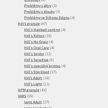
produkty
2
Problémy s játry
2
produkty
3
Problémy s klouby
3
produkty
4
Problémy se štítnou žlázou
4
97
produkty
Hill’s granule
97
produktů
4
Hill's Hairball control
4
10
produkty
Hill's Kitten
10
produktů
4
Hill's No Grain
4
produkty
4
Hill's Oral Care
4
12
produkty
Hill's Senior
12
produktů
5
Hill's Sensitive
5
produktů
4
Hill's speciální krmivo
4
27
produkty
Hill's Sterilised
27
16
produktů
Hill’s Adult
16
produktů
11
Hill’s Light
11
42
produktů
HPM granule
42
59
produktů
IAMS
59
produktů
27
Iams Adult
27
produktů
3
Iams Hairball
3