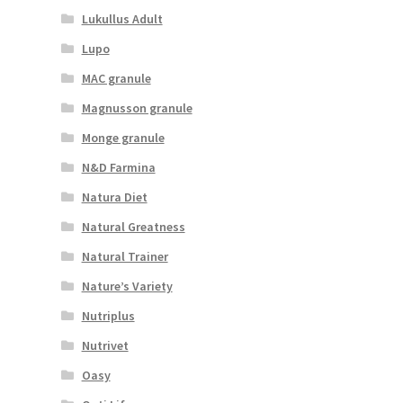
Lukullus Adult
Lupo
MAC granule
Magnusson granule
Monge granule
N&D Farmina
Natura Diet
Natural Greatness
Natural Trainer
Nature’s Variety
Nutriplus
Nutrivet
Oasy