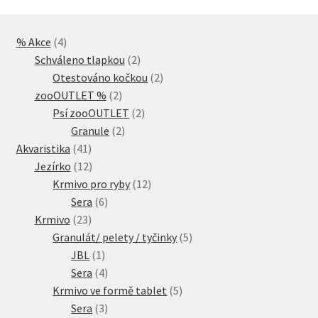
4
% Akce
4
produkty
2
Schváleno tlapkou
2
produkty
2
Otestováno kočkou
2
2
produkty
zooOUTLET %
2
produkty
2
Psí zooOUTLET
2
2
produkty
Granule
2
41
produkty
Akvaristika
41
produktů
12
Jezírko
12
produktů
12
Krmivo pro ryby
12
6
produktů
Sera
6
23
produktů
Krmivo
23
produktů
5
Granulát/ pelety / tyčinky
5
1
produktů
JBL
1
produkt
4
Sera
4
produkty
5
Krmivo ve formě tablet
5
3
produktů
Sera
3