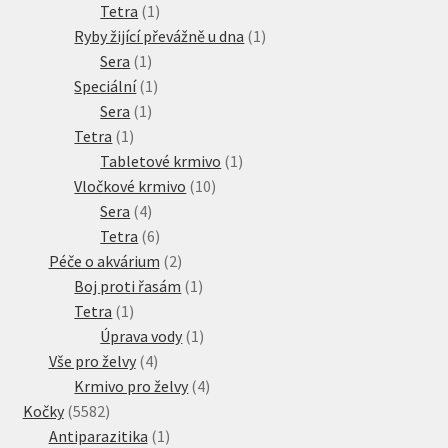
produkty
1
Tetra
1
produkt
1
Ryby žijící převážně u dna
1
1
produkt
Sera
1
produkt
1
Speciální
1
1
produkt
Sera
1
1
produkt
Tetra
1
produkt
1
Tabletové krmivo
1
10
produkt
Vločkové krmivo
10
4
produktů
Sera
4
produkty
6
Tetra
6
produktů
2
Péče o akvárium
2
produkty
1
Boj proti řasám
1
1
produkt
Tetra
1
produkt
1
Úprava vody
1
4
produkt
Vše pro želvy
4
produkty
4
Krmivo pro želvy
4
5582
produkty
Kočky
5582
produktů
1
Antiparazitika
1