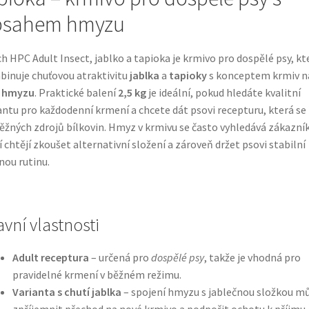
bsahem hmyzu
h HPC Adult Insect, jablko a tapioka je krmivo pro dospělé psy, kt
inuje chuťovou atraktivitu
jablka
a
tapioky
s konceptem krmiv n
i
hmyzu
. Praktické balení
2,5 kg
je ideální, pokud hledáte kvalitní
antu pro každodenní krmení a chcete dát psovi recepturu, která se l
ěžných zdrojů bílkovin. Hmyz v krmivu se často vyhledává zákazník
í chtějí zkoušet alternativní složení a zároveň držet psovi stabilní
ou rutinu.
avní vlastnosti
Adult receptura
– určená pro
dospělé psy
, takže je vhodná pro
pravidelné krmení v běžném režimu.
Varianta s chutí jablka
– spojení hmyzu s jablečnou složkou m
zpříjemnit přechod na nové krmivo a podpořit ochotu k příjmu.