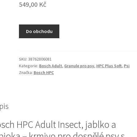
549,00
Kč
Do obchodu
SKU:
38762806081
Kategorie:
Bosch Adult
,
Granule pro psy
,
HPC Plus Soft
,
Psi
Značka:
Bosch HPC
pis
sch HPC Adult Insect, jablko a
pioka – krmivo pro dospělé psy s