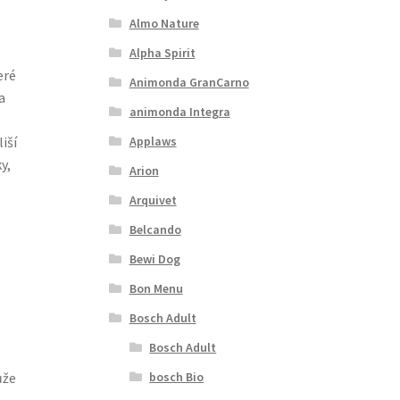
Almo Nature
Alpha Spirit
eré
Animonda GranCarno
a
animonda Integra
Applaws
iší
y,
Arion
Arquivet
Belcando
Bewi Dog
Bon Menu
Bosch Adult
Bosch Adult
bosch Bio
ůže