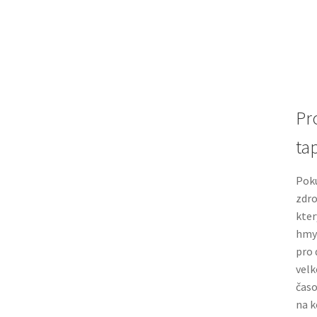
Pr
tap
Pok
zdro
kter
hmyz
pro 
velk
časo
na k