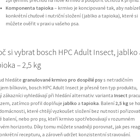
Komponenta tapioka
– krmivo je koncipované tak, aby nabíze
konkrétní chuťové i nutriční složení (jablko a tapioka), které si
můžete ověřit v praxi u vašeho psa.
oč si vybrat bosch HPC Adult Insect, jablko 
ioka – 2,5 kg
ud hledáte
granulované krmivo pro dospělé psy
s netradičním
jem bílkovin, bosch HPC Adult Insect je přesně ten typ produktu,
ý zákazníci vyhledávají při hledání alternativ: varianta
Insect
pracu
em, zatímco profil doplňuje
jablko
a
tapioka
. Balení
2,5 kg
se ho
domácnosti, které chtějí vyzkoušet složení bez nutnosti pořizova
é balení, nebo pro psy, kteří krmivo spotřebovávají v rozumném
vém horizontu. Díky tomu můžete snadněji porovnat, jak pes reag
onkrétní recepturu, a zároveň udržet konzistentní stravování.