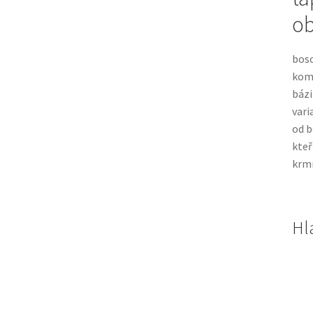
o
bosc
komb
báz
vari
od b
kteř
krmn
Hl