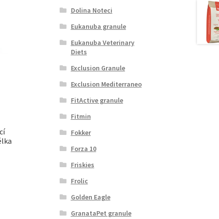
Dolina Noteci
Eukanuba granule
Eukanuba Veterinary
Diets
Exclusion Granule
Exclusion Mediterraneo
FitActive granule
Fitmin
cí
Fokker
élka
Forza 10
Friskies
Frolic
Golden Eagle
GranataPet granule