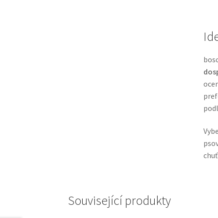
Id
bosc
dos
ocen
pref
podl
Vybe
psov
chuť
Související produkty