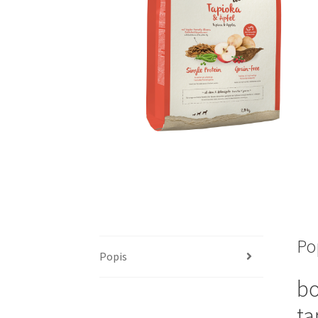
Po
Popis
bo
ta