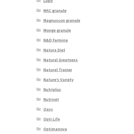
Lupo
MAC granule
Magnusson granule
Monge granule
N&D Farmina
Natura Diet
Natural Greatness
Natural Trainer
Nature’s Variety
Nutriplus
Nutrivet
Oasy
Opti Life
Optimanova