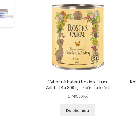
Výhodné balení Rosie’s Farm
Ro
Adult 24 x 800 g – kuřecí a krůtí
1 749,00
Kč
Do obchodu