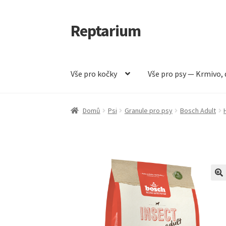
Reptarium
Přeskočit
Přejít
na
k
navigaci
obsahu
webu
Vše pro kočky
Vše pro psy — Krmivo, 
Úvodní stránka
Košík
Malá zvířata — Klece, k
Domů
Psi
Granule pro psy
Bosch Adult
Vše pro psy — Krmivo, doplňky, vybavení