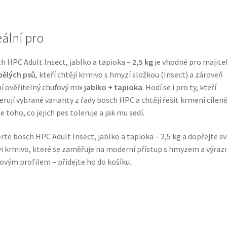
eální pro
h HPC Adult Insect, jablko a tapioka –
2,5 kg
je vhodné pro majite
pělých psů
, kteří chtějí krmivo s hmyzí složkou (Insect) a zároveň
í ověřitelný chuťový mix
jablko + tapioka
. Hodí se i pro ty, kteří
erují vybrané varianty z řady bosch HPC a chtějí řešit krmení cílen
e toho, co jejich pes toleruje a jak mu sedí.
rte bosch HPC Adult Insect, jablko a tapioka – 2,5 kg a dopřejte 
i krmivo, které se zaměřuje na moderní přístup s hmyzem a výra
ovým profilem – přidejte ho do košíku.