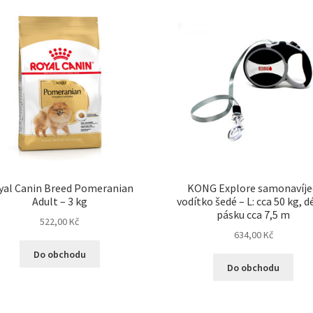
yal Canin Breed Pomeranian
KONG Explore samonavíje
Adult – 3 kg
vodítko šedé – L: cca 50 kg, d
pásku cca 7,5 m
522,00
Kč
634,00
Kč
Do obchodu
Do obchodu