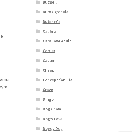
BugBell
Burns granule
Butcher's
Calibra
le
Carnilove Adult
Carrier
ě
Cavom
Chappi
svému
Concept for Life
zným
Crave
Dingo
Dog Chow
Dog’s Love
Doggy Dog