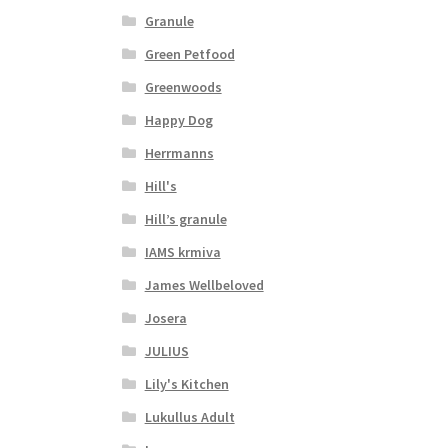
Granule
Green Petfood
Greenwoods
Happy Dog
Herrmanns
Hill's
Hill’s granule
IAMS krmiva
James Wellbeloved
Josera
JULIUS
Lily's Kitchen
Lukullus Adult