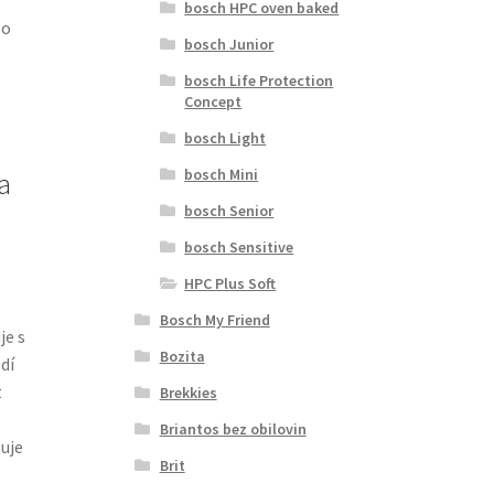
bosch HPC oven baked
lo
bosch Junior
bosch Life Protection
Concept
bosch Light
bosch Mini
a
bosch Senior
bosch Sensitive
HPC Plus Soft
Bosch My Friend
je s
Bozita
dí
t
Brekkies
Briantos bez obilovin
uje
Brit