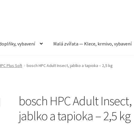
doplňky, vybavení
Malá zvířata — Klece, krmivo, vybavení
rmivo, vybavení
Můj účet
Obchod
Pokladna
Vše pro kočky
HPC Plus Soft
bosch HPC Adult Insect, jablko a tapioka – 2,5 kg
bosch HPC Adult Insect,
jablko a tapioka – 2,5 kg