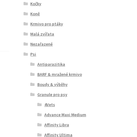
Kočky
Koně
Krmivo pro ptáky
Malá zvířata
Nezařazené
Psi
Antiparazitika
BARF & mražené krmivo
Boudy & výběhy
Granule pro psy
4Vets
Advance Maxi Medium
Affinity Libra
Affinity Ultima