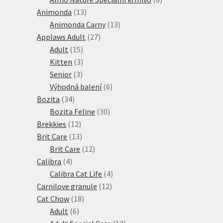
13
produktů
Animonda
13
produktů
13
Animonda Carny
13
27
produktů
Applaws Adult
27
15
produktů
Adult
15
produktů
3
Kitten
3
3
produkty
Senior
3
produkty
6
Výhodná balení
6
34
produktů
Bozita
34
produktů
30
Bozita Feline
30
12
produktů
Brekkies
12
produktů
13
Brit Care
13
produktů
12
Brit Care
12
4
produktů
Calibra
4
produkty
4
Calibra Cat Life
4
12
produkty
Carnilove granule
12
18
produktů
Cat Chow
18
6
produktů
Adult
6
produktů
12