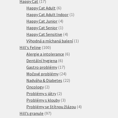
17
produkty
Happy Cat
17
produktů
6
Happy Cat Adult
6
produktů
1
Happy Cat Adult Indoor
1
4
produkt
Happy Cat Junior
4
produkty
1
Happy Cat Senior
1
produkt
4
Happy Cat Sensitive
4
produkty
1
Výhodná a míchaná balení
1
100
produkt
Hill's Feline
100
produktů
6
Alergie a intolerance
6
6
produktů
Dentální hygiena
6
produktů
17
Gastro problémy
17
produktů
24
Močové problémy
24
produktů
22
Nadváha & Diabetes
22
2
produktů
Oncology
2
produkty
2
Problémy s játry
2
produkty
3
Problémy s klouby
3
produkty
4
Problémy se štítnou žlázou
4
97
produkty
Hill’s granule
97