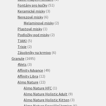
51
produkt
Fontány pro kočky
51
3
produktů
Keramické misky
3
6
produkty
Nerezové misky
6
produktů
2
Melaminové misky
2
1
produkty
Plastové misky
1
produkt
2
Podložky pod misky
2
5
produkty
TIAKI
5
2
produktů
Trixie
2
produkty
6
Zásobníky na krmivo
6
1695
produktů
Granule
1695
3
produktů
4Vets
3
produkty
49
Affinity Advance
49
12
produktů
Affinity Libra
12
produktů
22
Almo Nature
22
produktů
1
Almo Nature HFC
1
produkt
9
Almo Nature Holistic Adult
9
produktů
3
Almo Nature Holistic Kitten
3
produkty
6
Almo Nature Speciální krmivo
6