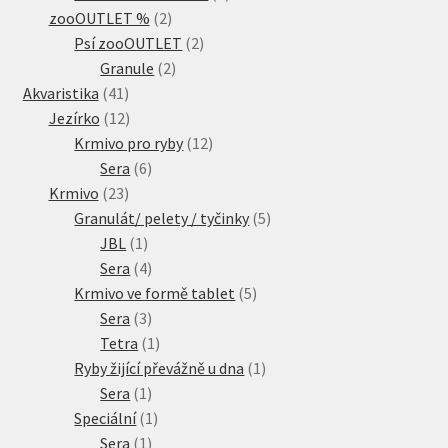
2
produkty
zooOUTLET %
2
produkty
2
Psí zooOUTLET
2
2
produkty
Granule
2
41
produkty
Akvaristika
41
produktů
12
Jezírko
12
produktů
12
Krmivo pro ryby
12
6
produktů
Sera
6
23
produktů
Krmivo
23
produktů
5
Granulát/ pelety / tyčinky
5
1
produktů
JBL
1
produkt
4
Sera
4
produkty
5
Krmivo ve formě tablet
5
3
produktů
Sera
3
produkty
1
Tetra
1
produkt
1
Ryby žijící převážně u dna
1
1
produkt
Sera
1
produkt
1
Speciální
1
1
produkt
Sera
1