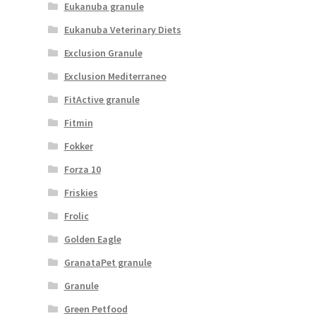
Eukanuba granule
Eukanuba Veterinary Diets
Exclusion Granule
Exclusion Mediterraneo
FitActive granule
Fitmin
Fokker
Forza 10
Friskies
Frolic
Golden Eagle
GranataPet granule
Granule
Green Petfood