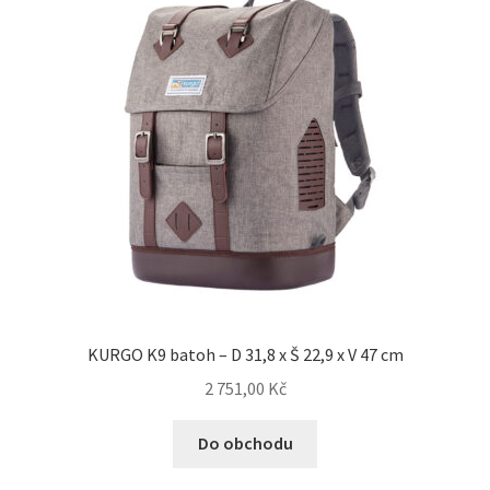
KURGO K9 batoh – D 31,8 x Š 22,9 x V 47 cm
2 751,00
Kč
Do obchodu