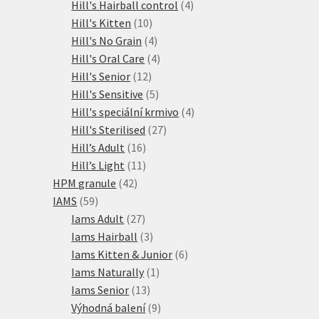
produktů
4
Hill's Hairball control
4
10
produkty
Hill's Kitten
10
produktů
4
Hill's No Grain
4
produkty
4
Hill's Oral Care
4
12
produkty
Hill's Senior
12
produktů
5
Hill's Sensitive
5
produktů
4
Hill's speciální krmivo
4
27
produkty
Hill's Sterilised
27
16
produktů
Hill’s Adult
16
produktů
11
Hill’s Light
11
42
produktů
HPM granule
42
59
produktů
IAMS
59
produktů
27
Iams Adult
27
produktů
3
Iams Hairball
3
produkty
6
Iams Kitten & Junior
6
1
produktů
Iams Naturally
1
13
produkt
Iams Senior
13
produktů
9
Výhodná balení
9