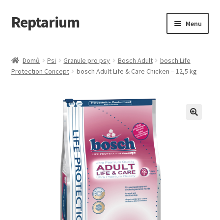
Reptarium
Přeskočit
Přejít
Menu
na
k
navigaci
obsahu
Úvodní stránka
webu
Domů
Psi
Granule pro psy
Bosch Adult
bosch Life
Protection Concept
bosch Adult Life & Care Chicken – 12,5 kg
Košík
Malá zvířata — Klece, krmivo, vybavení
Můj účet
Obchod
Pokladna
Vše pro kočky