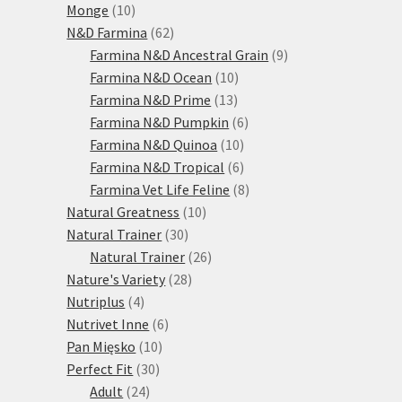
10
produktů
Monge
10
produktů
62
N&D Farmina
62
produktů
9
Farmina N&D Ancestral Grain
9
10
produktů
Farmina N&D Ocean
10
13
produktů
Farmina N&D Prime
13
produktů
6
Farmina N&D Pumpkin
6
10
produktů
Farmina N&D Quinoa
10
produktů
6
Farmina N&D Tropical
6
produktů
8
Farmina Vet Life Feline
8
10
produktů
Natural Greatness
10
30
produktů
Natural Trainer
30
produktů
26
Natural Trainer
26
28
produktů
Nature's Variety
28
4
produktů
Nutriplus
4
produkty
6
Nutrivet Inne
6
10
produktů
Pan Mięsko
10
30
produktů
Perfect Fit
30
24
produktů
Adult
24