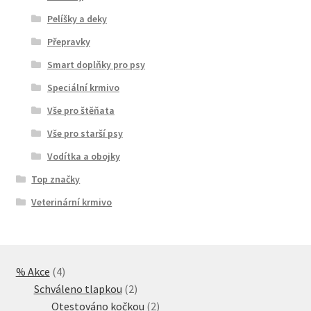
Pelíšky a deky
Přepravky
Smart doplňky pro psy
Speciální krmivo
Vše pro štěňata
Vše pro starší psy
Vodítka a obojky
Top značky
Veterinární krmivo
4
% Akce
4
produkty
2
Schváleno tlapkou
2
produkty
2
Otestováno kočkou
2