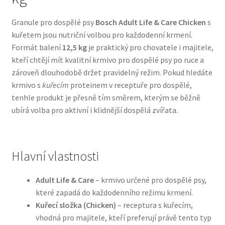
Granule pro dospělé psy
Bosch Adult Life & Care Chicken
s
Bozita pro psy — Švédské krmivo s nordickou kvalitou
kuřetem jsou nutriční volbou pro každodenní krmení.
Formát balení
12,5 kg
je praktický pro chovatele i majitele,
Brit pro psy
kteří chtějí mít kvalitní krmivo pro dospělé psy po ruce a
zároveň dlouhodobě držet pravidelný režim. Pokud hledáte
Granule pro psy
krmivo s
kuřecím
proteinem v receptuře pro dospělé,
tenhle produkt je přesně tím směrem, kterým se běžně
Natural Trainer pro psy — Italské krmivo s
ubírá volba pro aktivní i klidnější dospělá zvířata.
přírodními složkami
Happy Dog — Německá kvalita a přirozené složení
Hlavní vlastnosti
Hill’s pro psy
Adult Life & Care
– krmivo určené pro dospělé psy,
které zapadá do každodenního režimu krmení.
Hračky pro psy
Kuřecí složka (Chicken)
– receptura s kuřecím,
vhodná pro majitele, kteří preferují právě tento typ
Konzervy a kapsičky pro psy