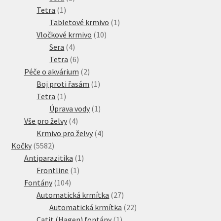
1
produkt
Tetra
1
produkt
1
Tabletové krmivo
1
10
produkt
Vločkové krmivo
10
4
produktů
Sera
4
produkty
6
Tetra
6
produktů
2
Péče o akvárium
2
produkty
1
Boj proti řasám
1
1
produkt
Tetra
1
produkt
1
Úprava vody
1
4
produkt
Vše pro želvy
4
produkty
4
Krmivo pro želvy
4
5582
produkty
Kočky
5582
produktů
1
Antiparazitika
1
1
produkt
Frontline
1
104
produkt
Fontány
104
produktů
27
Automatická krmítka
27
produktů
22
Automatická krmítka
22
1
produktů
Catit (Hagen) fontány
1