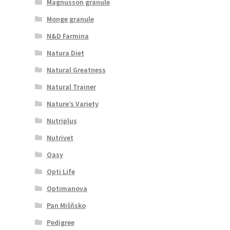
Magnusson granule
Monge granule
N&D Farmina
Natura Diet
Natural Greatness
Natural Trainer
Nature’s Variety
Nutriplus
Nutrivet
Oasy
Opti Life
Optimanova
Pan Mišňsko
Pedigree