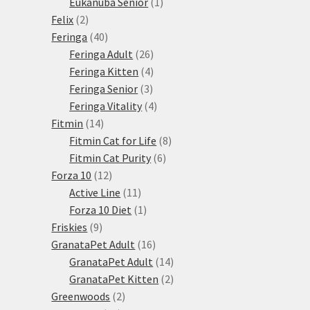
1
produkty
Eukanuba Senior
1
2
produkt
Felix
2
produkty
40
Feringa
40
produktů
26
Feringa Adult
26
produktů
4
Feringa Kitten
4
3
produkty
Feringa Senior
3
produkty
4
Feringa Vitality
4
14
produkty
Fitmin
14
produktů
8
Fitmin Cat for Life
8
6
produktů
Fitmin Cat Purity
6
12
produktů
Forza 10
12
produktů
11
Active Line
11
produktů
1
Forza 10 Diet
1
9
produkt
Friskies
9
produktů
16
GranataPet Adult
16
produktů
14
GranataPet Adult
14
produktů
2
GranataPet Kitten
2
2
produkty
Greenwoods
2