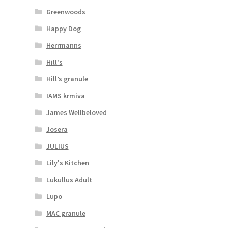
Greenwoods
Happy Dog
Herrmanns
Hill's
Hill’s granule
IAMS krmiva
James Wellbeloved
Josera
JULIUS
Lily's Kitchen
Lukullus Adult
Lupo
MAC granule