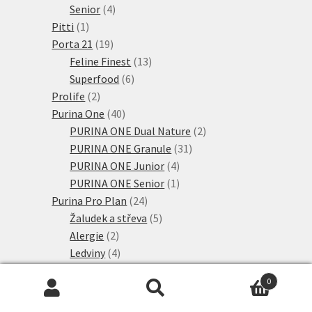
4
produktů
Senior
4
1
produkty
Pitti
1
produkt
19
Porta 21
19
produktů
13
Feline Finest
13
6
produktů
Superfood
6
2
produktů
Prolife
2
produkty
40
Purina One
40
produktů
2
PURINA ONE Dual Nature
2
31
produkty
PURINA ONE Granule
31
4
produktů
PURINA ONE Junior
4
produkty
1
PURINA ONE Senior
1
24
produkt
Purina Pro Plan
24
produktů
5
Žaludek a střeva
5
2
produktů
Alergie
2
produkty
4
Ledviny
4
produkty
7
Močové cesty
7
0
produktů
6
Nadváha a diabetes
6
Hledat:
Hledat
80
produktů
Purina Pro Plan
80