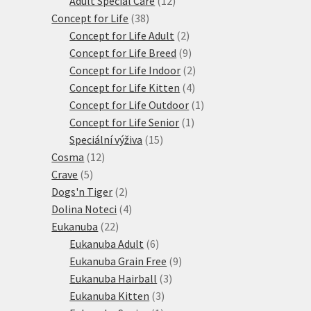
Adult Special Care
12
38
produktů
Concept for Life
38
produktů
2
Concept for Life Adult
2
produkty
9
Concept for Life Breed
9
produktů
2
Concept for Life Indoor
2
4
produkty
Concept for Life Kitten
4
produkty
1
Concept for Life Outdoor
1
1
produkt
Concept for Life Senior
1
15
produkt
Speciální výživa
15
12
produktů
Cosma
12
5
produktů
Crave
5
produktů
2
Dogs'n Tiger
2
produkty
4
Dolina Noteci
4
22
produkty
Eukanuba
22
produktů
6
Eukanuba Adult
6
produktů
9
Eukanuba Grain Free
9
3
produktů
Eukanuba Hairball
3
3
produkty
Eukanuba Kitten
3