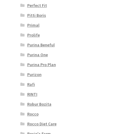
Perfect Fit
Pitti Boris
Primal
Prolife
Purina Beneful
Purina One
Purina Pro Plan
Purizon
Rafi
RINTI
Robur Bozita
Rocco
Rocco Diet Care
Rosie's Farm