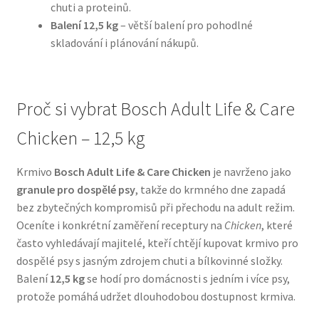
chuti a proteinů.
Balení 12,5 kg
– větší balení pro pohodlné
N&D Farmina pro psy — Italské holistic krmivo
skladování i plánování nákupů.
Oblečky pro psy
Proč si vybrat Bosch Adult Life & Care
Pamlsky pro psy
Chicken – 12,5 kg
Pelíšky pro psy
Krmivo
Bosch Adult Life & Care Chicken
je navrženo jako
Ortopedické pelíšky
granule pro dospělé psy
, takže do krmného dne zapadá
bez zbytečných kompromisů při přechodu na adult režim.
Přepravky pro psy
Oceníte i konkrétní zaměření receptury na
Chicken
, které
často vyhledávají majitelé, kteří chtějí kupovat krmivo pro
dospělé psy s jasným zdrojem chuti a bílkovinné složky.
Purizon pro psy — Vysoký obsah masa, bez obilovin
Balení
12,5 kg
se hodí pro domácnosti s jedním i více psy,
protože pomáhá udržet dlouhodobou dostupnost krmiva.
Royal Canin pro psy