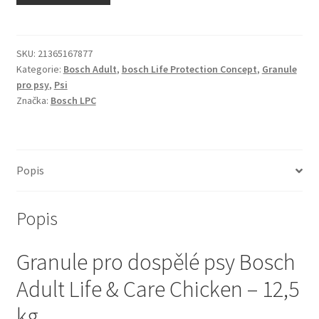
N&D Farmina pro kočky — Italské holistic krmivo
Odpočívadla pro kočky
SKU:
21365167877
Kategorie:
Bosch Adult
,
bosch Life Protection Concept
,
Granule
pro psy
,
Psi
Pamlsky pro kočky
Značka:
Bosch LPC
Purizon pro kočky
Royal Canin pro kočky
Popis
Škrabadla pro kočky
Popis
Veterinární dieta pro kočky
Granule pro dospělé psy Bosch
Vše pro psy — Krmivo, doplňky, vybavení
Adult Life & Care Chicken – 12,5
kg
Boudy a výběhy