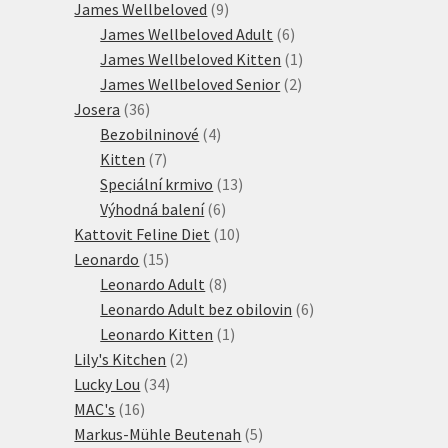
produktů
9
James Wellbeloved
9
produktů
6
James Wellbeloved Adult
6
produktů
1
James Wellbeloved Kitten
1
2
produkt
James Wellbeloved Senior
2
36
produkty
Josera
36
produktů
4
Bezobilninové
4
7
produkty
Kitten
7
produktů
13
Speciální krmivo
13
6
produktů
Výhodná balení
6
produktů
10
Kattovit Feline Diet
10
15
produktů
Leonardo
15
produktů
8
Leonardo Adult
8
produktů
6
Leonardo Adult bez obilovin
6
1
produktů
Leonardo Kitten
1
2
produkt
Lily's Kitchen
2
34
produkty
Lucky Lou
34
16
produktů
MAC's
16
produktů
5
Markus-Mühle Beutenah
5