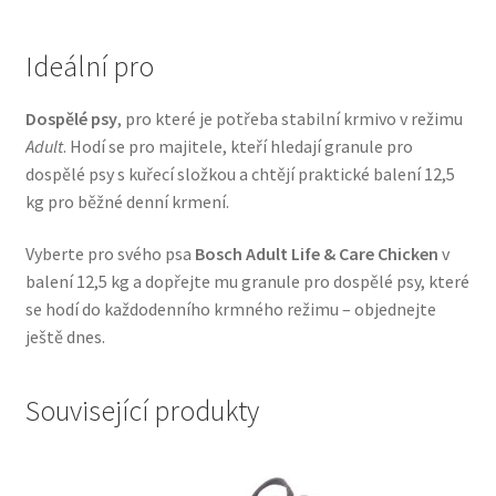
Veterinární dieta pro psy
Ideální pro
Vodítka a obojky
Dospělé psy
, pro které je potřeba stabilní krmivo v režimu
Wolf of Wilderness
Adult
. Hodí se pro majitele, kteří hledají granule pro
dospělé psy s kuřecí složkou a chtějí praktické balení 12,5
kg pro běžné denní krmení.
Vyberte pro svého psa
Bosch Adult Life & Care Chicken
v
balení 12,5 kg a dopřejte mu granule pro dospělé psy, které
se hodí do každodenního krmného režimu – objednejte
ještě dnes.
Související produkty