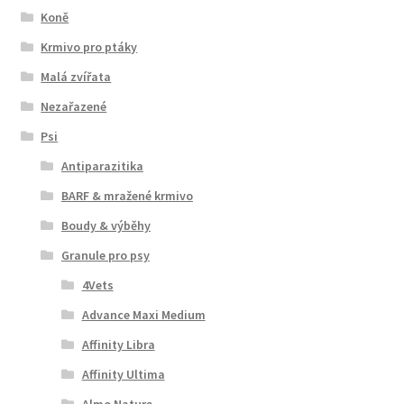
Koně
Krmivo pro ptáky
Malá zvířata
Nezařazené
Psi
Antiparazitika
BARF & mražené krmivo
Boudy & výběhy
Granule pro psy
4Vets
Advance Maxi Medium
Affinity Libra
Affinity Ultima
Almo Nature