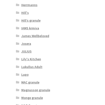
Herrmanns
Hill's
Hill’s granule
IAMS krmiva
James Wellbeloved
Josera
JULIUS
Lily's Kitchen
Lukullus Adult
Lupo
MAC granule
Magnusson granule
Monge granule