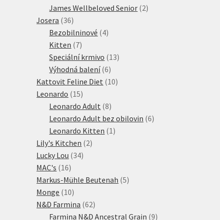
2
produkt
James Wellbeloved Senior
2
36
produkty
Josera
36
produktů
4
Bezobilninové
4
7
produkty
Kitten
7
produktů
13
Speciální krmivo
13
6
produktů
Výhodná balení
6
produktů
10
Kattovit Feline Diet
10
15
produktů
Leonardo
15
produktů
8
Leonardo Adult
8
produktů
6
Leonardo Adult bez obilovin
6
1
produktů
Leonardo Kitten
1
2
produkt
Lily's Kitchen
2
34
produkty
Lucky Lou
34
16
produktů
MAC's
16
produktů
5
Markus-Mühle Beutenah
5
10
produktů
Monge
10
produktů
62
N&D Farmina
62
produktů
9
Farmina N&D Ancestral Grain
9