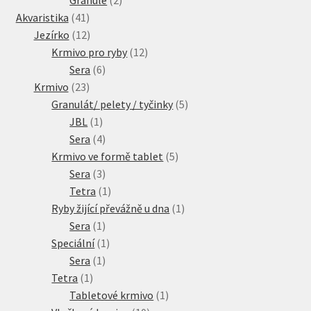
41
produkty
Akvaristika
41
produktů
12
Jezírko
12
produktů
12
Krmivo pro ryby
12
6
produktů
Sera
6
23
produktů
Krmivo
23
produktů
5
Granulát/ pelety / tyčinky
5
1
produktů
JBL
1
produkt
4
Sera
4
produkty
5
Krmivo ve formě tablet
5
3
produktů
Sera
3
produkty
1
Tetra
1
produkt
1
Ryby žijící převážně u dna
1
1
produkt
Sera
1
produkt
1
Speciální
1
1
produkt
Sera
1
1
produkt
Tetra
1
produkt
1
Tabletové krmivo
1