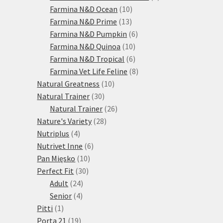
10
produktů
Farmina N&D Ocean
10
13
produktů
Farmina N&D Prime
13
produktů
6
Farmina N&D Pumpkin
6
10
produktů
Farmina N&D Quinoa
10
produktů
6
Farmina N&D Tropical
6
produktů
8
Farmina Vet Life Feline
8
10
produktů
Natural Greatness
10
30
produktů
Natural Trainer
30
produktů
26
Natural Trainer
26
28
produktů
Nature's Variety
28
4
produktů
Nutriplus
4
produkty
6
Nutrivet Inne
6
10
produktů
Pan Mięsko
10
30
produktů
Perfect Fit
30
24
produktů
Adult
24
4
produktů
Senior
4
1
produkty
Pitti
1
produkt
19
Porta 21
19