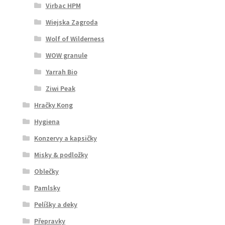
Virbac HPM
Wiejska Zagroda
Wolf of Wilderness
WOW granule
Yarrah Bio
Ziwi Peak
Hračky Kong
Hygiena
Konzervy a kapsičky
Misky & podložky
Oblečky
Pamlsky
Pelíšky a deky
Přepravky