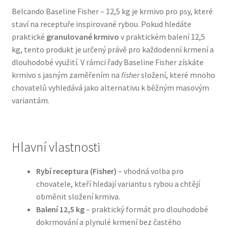
Belcando Baseline Fisher – 12,5 kg je krmivo pro psy, které
staví na receptuře inspirované rybou. Pokud hledáte
Bozita pro psy — Švédské krmivo s nordickou kvalitou
praktické
granulované krmivo
v praktickém balení 12,5
kg, tento produkt je určený právě pro každodenní krmení a
Brit pro psy
dlouhodobé využití. V rámci řady Baseline Fisher získáte
krmivo s jasným zaměřením na
fisher
složení, které mnoho
Granule pro psy
chovatelů vyhledává jako alternativu k běžným masovým
variantám.
Natural Trainer pro psy — Italské krmivo s
přírodními složkami
Hlavní vlastnosti
Happy Dog — Německá kvalita a přirozené složení
Rybí receptura (Fisher)
– vhodná volba pro
Hill’s pro psy
chovatele, kteří hledají variantu s rybou a chtějí
obměnit složení krmiva.
Hračky pro psy
Balení 12,5 kg
– praktický formát pro dlouhodobé
dokrmování a plynulé krmení bez častého
Konzervy a kapsičky pro psy