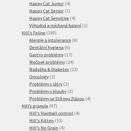
4
produkt
Happy Cat Junior
4
produkty
1
Happy Cat Senior
1
produkt
4
Happy Cat Sensitive
4
produkty
1
Výhodná a míchaná balení
1
100
produkt
Hill's Feline
100
produktů
6
Alergie a intolerance
6
6
produktů
Dentální hygiena
6
produktů
17
Gastro problémy
17
produktů
24
Močové problémy
24
produktů
22
Nadváha & Diabetes
22
2
produktů
Oncology
2
produkty
2
Problémy s játry
2
produkty
3
Problémy s klouby
3
produkty
4
Problémy se štítnou žlázou
4
97
produkty
Hill’s granule
97
produktů
4
Hill's Hairball control
4
10
produkty
Hill's Kitten
10
produktů
4
Hill's No Grain
4