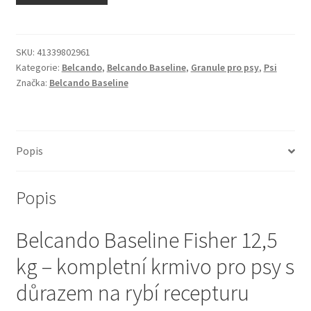
N&D Farmina pro kočky — Italské holistic krmivo
Odpočívadla pro kočky
SKU:
41339802961
Kategorie:
Belcando
,
Belcando Baseline
,
Granule pro psy
,
Psi
Značka:
Belcando Baseline
Pamlsky pro kočky
Purizon pro kočky
Popis
Royal Canin pro kočky
Popis
Škrabadla pro kočky
Belcando Baseline Fisher 12,5
Veterinární dieta pro kočky
kg – kompletní krmivo pro psy s
Vše pro psy — Krmivo, doplňky, vybavení
důrazem na rybí recepturu
Boudy a výběhy