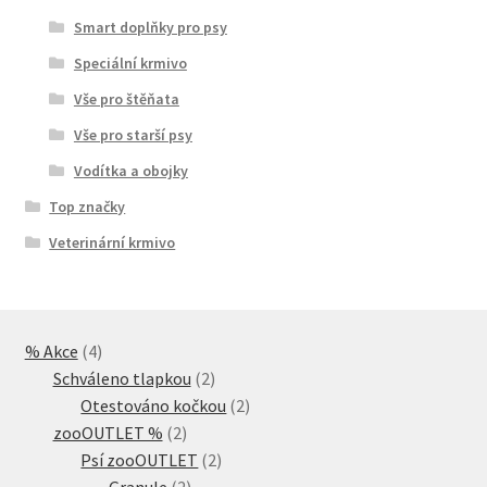
Smart doplňky pro psy
Speciální krmivo
Vše pro štěňata
Vše pro starší psy
Vodítka a obojky
Top značky
Veterinární krmivo
4
% Akce
4
produkty
2
Schváleno tlapkou
2
produkty
2
Otestováno kočkou
2
2
produkty
zooOUTLET %
2
produkty
2
Psí zooOUTLET
2
2
produkty
Granule
2