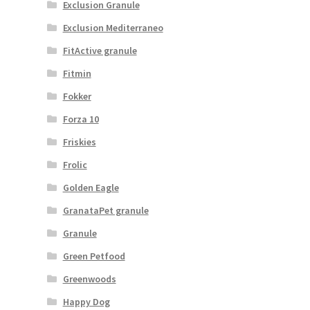
Exclusion Granule
Exclusion Mediterraneo
FitActive granule
Fitmin
Fokker
Forza 10
Friskies
Frolic
Golden Eagle
GranataPet granule
Granule
Green Petfood
Greenwoods
Happy Dog