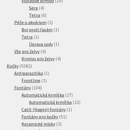
10
produkt
Vločkové krmivo
10
4
produktů
Sera
4
produkty
6
Tetra
6
produktů
2
Péče o akvárium
2
produkty
1
Boj proti řasám
1
1
produkt
Tetra
1
produkt
1
Úprava vody
1
4
produkt
Vše pro želvy
4
produkty
4
Krmivo pro želvy
4
5582
produkty
Kočky
5582
produktů
1
Antiparazitika
1
1
produkt
Frontline
1
104
produkt
Fontány
104
produktů
27
Automatická krmítka
27
produktů
22
Automatická krmítka
22
1
produktů
Catit (Hagen) fontány
1
51
produkt
Fontány pro kočky
51
3
produktů
Keramické misky
3