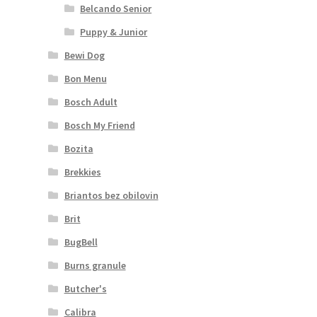
Belcando Senior
Puppy & Junior
Bewi Dog
Bon Menu
Bosch Adult
Bosch My Friend
Bozita
Brekkies
Briantos bez obilovin
Brit
BugBell
Burns granule
Butcher's
Calibra