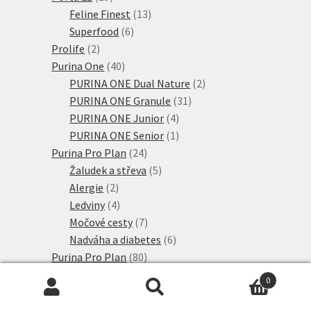
produktů
13
Feline Finest
13
6
produktů
Superfood
6
2
produktů
Prolife
2
produkty
40
Purina One
40
produktů
2
PURINA ONE Dual Nature
2
31
produkty
PURINA ONE Granule
31
4
produktů
PURINA ONE Junior
4
produkty
1
PURINA ONE Senior
1
24
produkt
Purina Pro Plan
24
produktů
5
Žaludek a střeva
5
2
produktů
Alergie
2
produkty
4
Ledviny
4
produkty
7
Močové cesty
7
produktů
6
Nadváha a diabetes
6
80
produktů
Purina Pro Plan
80
11
produktů
Live Clear
11
0
produktů
42
PURINA PRO PLAN
42
Hledat:
Hledat
produktů
4
PURINA PRO PLAN Kitten
4