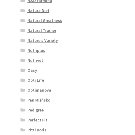
N&D Farmina
Natura Diet
Natural Greatness
Natural Trainer
Nature’s Variety
Nutriplus
Nutrivet
Oasy
Opti Life
Optimanova
Pan Mišňsko
Pedigree
Perfect Fit
Pitti Boris