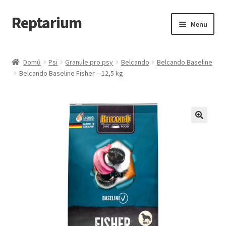
Reptarium
Přeskočit
Přejít
Menu
na
k
navigaci
obsahu
Úvodní stránka
webu
Domů
Psi
Granule pro psy
Belcando
Belcando Baseline
Belcando Baseline Fisher – 12,5 kg
Košík
Malá zvířata — Klece, krmivo, vybavení
Můj účet
Obchod
Pokladna
Vše pro kočky