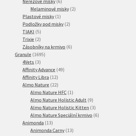
6
produkty
Nerezové misky
6
produktů
2
Melaminové misky
2
1
produkty
Plastové misky
1
produkt
2
Podložky pod misky
2
5
produkty
TIAKI
5
2
produktů
Trixie
2
produkty
6
Zásobníky na krmivo
6
1695
produktů
Granule
1695
3
produktů
4Vets
3
produkty
49
Affinity Advance
49
12
produktů
Affinity Libra
12
produktů
22
Almo Nature
22
produktů
1
Almo Nature HFC
1
produkt
9
Almo Nature Holistic Adult
9
produktů
3
Almo Nature Holistic Kitten
3
produkty
6
Almo Nature Speciální krmivo
6
13
produktů
Animonda
13
produktů
13
Animonda Carny
13