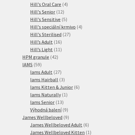
produkty
4
Hill's Oral Care
4
12
produkty
Hill's Senior
12
produktů
5
Hill's Sensitive
5
produktů
4
Hill's speciální krmivo
4
27
produkty
Hill's Sterilised
27
16
produktů
Hill’s Adult
16
produktů
11
Hill’s Light
11
42
produktů
HPM granule
42
59
produktů
IAMS
59
produktů
27
Iams Adult
27
produktů
3
Iams Hairball
3
produkty
6
Iams Kitten & Junior
6
1
produktů
Iams Naturally
1
13
produkt
Iams Senior
13
produktů
9
Výhodná balení
9
produktů
9
James Wellbeloved
9
produktů
6
James Wellbeloved Adult
6
produktů
1
James Wellbeloved Kitten
1