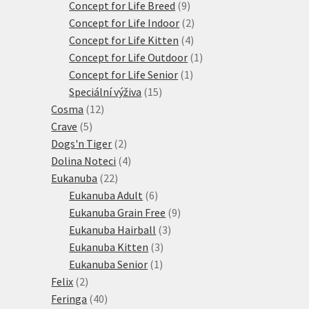
produkty
9
Concept for Life Breed
9
produktů
2
Concept for Life Indoor
2
4
produkty
Concept for Life Kitten
4
produkty
1
Concept for Life Outdoor
1
1
produkt
Concept for Life Senior
1
15
produkt
Speciální výživa
15
12
produktů
Cosma
12
5
produktů
Crave
5
produktů
2
Dogs'n Tiger
2
produkty
4
Dolina Noteci
4
22
produkty
Eukanuba
22
produktů
6
Eukanuba Adult
6
produktů
9
Eukanuba Grain Free
9
3
produktů
Eukanuba Hairball
3
3
produkty
Eukanuba Kitten
3
1
produkty
Eukanuba Senior
1
2
produkt
Felix
2
produkty
40
Feringa
40