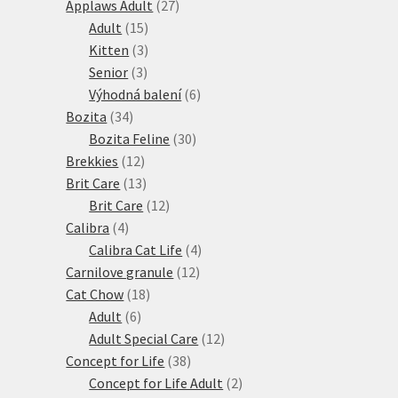
27
produktů
Applaws Adult
27
15
produktů
Adult
15
produktů
3
Kitten
3
3
produkty
Senior
3
produkty
6
Výhodná balení
6
34
produktů
Bozita
34
produktů
30
Bozita Feline
30
12
produktů
Brekkies
12
produktů
13
Brit Care
13
produktů
12
Brit Care
12
4
produktů
Calibra
4
produkty
4
Calibra Cat Life
4
12
produkty
Carnilove granule
12
18
produktů
Cat Chow
18
6
produktů
Adult
6
produktů
12
Adult Special Care
12
38
produktů
Concept for Life
38
produktů
2
Concept for Life Adult
2