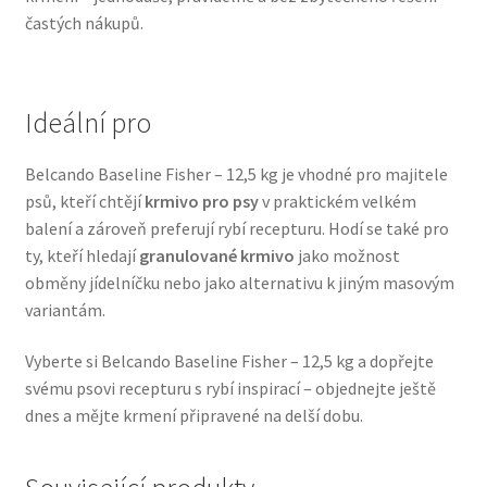
častých nákupů.
Veterinární dieta pro psy
Vodítka a obojky
Ideální pro
Wolf of Wilderness
Belcando Baseline Fisher – 12,5 kg je vhodné pro majitele
psů, kteří chtějí
krmivo pro psy
v praktickém velkém
balení a zároveň preferují rybí recepturu. Hodí se také pro
ty, kteří hledají
granulované krmivo
jako možnost
obměny jídelníčku nebo jako alternativu k jiným masovým
variantám.
Vyberte si Belcando Baseline Fisher – 12,5 kg a dopřejte
svému psovi recepturu s rybí inspirací – objednejte ještě
dnes a mějte krmení připravené na delší dobu.