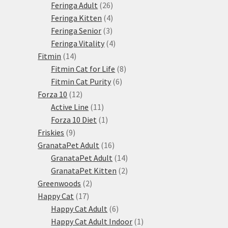
produktů
26
Feringa Adult
26
produktů
4
Feringa Kitten
4
3
produkty
Feringa Senior
3
produkty
4
Feringa Vitality
4
14
produkty
Fitmin
14
produktů
8
Fitmin Cat for Life
8
6
produktů
Fitmin Cat Purity
6
12
produktů
Forza 10
12
produktů
11
Active Line
11
produktů
1
Forza 10 Diet
1
9
produkt
Friskies
9
produktů
16
GranataPet Adult
16
produktů
14
GranataPet Adult
14
produktů
2
GranataPet Kitten
2
2
produkty
Greenwoods
2
17
produkty
Happy Cat
17
produktů
6
Happy Cat Adult
6
produktů
1
Happy Cat Adult Indoor
1