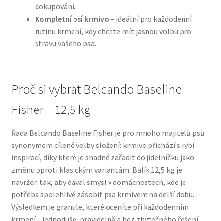
dokupování.
Kompletní psí krmivo
– ideální pro každodenní
N&D Farmina pro psy — Italské holistic krmivo
rutinu krmení, kdy chcete mít jasnou volbu pro
stravu vašeho psa.
Oblečky pro psy
Pamlsky pro psy
Proč si vybrat Belcando Baseline
Pelíšky pro psy
Fisher – 12,5 kg
Ortopedické pelíšky
Řada Belcando Baseline Fisher je pro mnoho majitelů psů
synonymem cílené volby složení: krmivo přichází s rybí
Přepravky pro psy
inspirací, díky které je snadné zařadit do jídelníčku jako
změnu oproti klasickým variantám. Balík 12,5 kg je
Purizon pro psy — Vysoký obsah masa, bez obilovin
navržen tak, aby dával smysl v domácnostech, kde je
potřeba spolehlivě zásobit psa krmivem na delší dobu.
Výsledkem je granule, které oceníte při každodenním
Royal Canin pro psy
krmení – jednoduše, pravidelně a bez zbytečného řešení