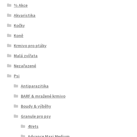
% Akce
Akvaristika
Kočky
Koně
Krmivo pro ptáky
Malá zvířata
Nezařazené
Psi
Antiparazitika
BARF & mražené krmivo
Boudy & výběhy
Granule pro psy
4Vets
Advance Maxi Medium