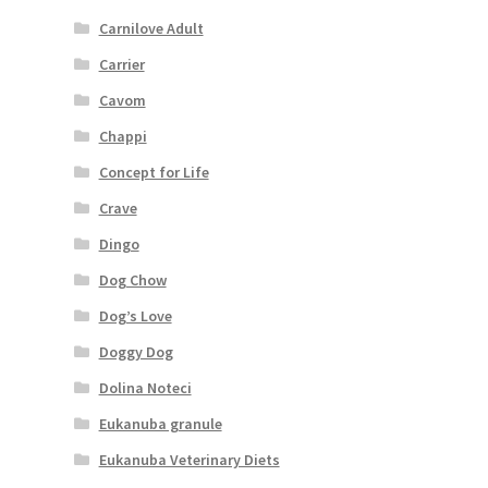
Carnilove Adult
Carrier
Cavom
Chappi
Concept for Life
Crave
Dingo
Dog Chow
Dog’s Love
Doggy Dog
Dolina Noteci
Eukanuba granule
Eukanuba Veterinary Diets