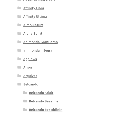
Affinity Libra
Affinity Ultima
Almo Nature
Alpha Spirit
Animonda GranCarno
animonda Integra
Applaws
Arion
Arquivet
Belcando
Belcando Adult
Belcando Baseline
Belcando bez obilnin