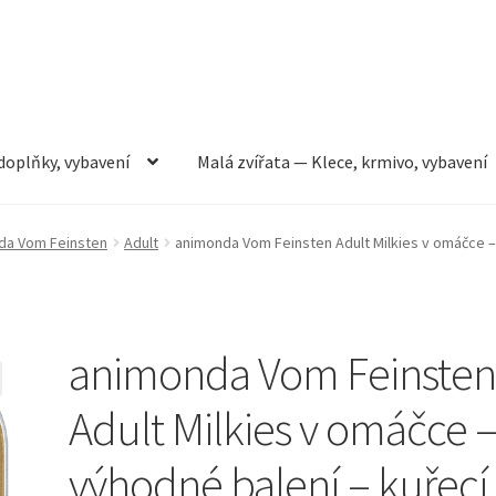
doplňky, vybavení
Malá zvířata — Klece, krmivo, vybavení
rmivo, vybavení
Můj účet
Obchod
Pokladna
Vše pro kočky
da Vom Feinsten
Adult
animonda Vom Feinsten Adult Milkies v omáčce –
animonda Vom Feinste
Adult Milkies v omáčce 
výhodné balení – kuřecí