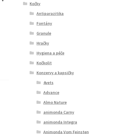
Kočky
Antiparazitika
Fontány
Granule
Hračky
Hygiena a péče
Kočkolit
Konzervy a kapsičky
4vets
Advance
Almo Nature
animonda Carny
animonda Integra
Animonda Vom Feinsten