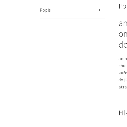
Po
Popis
an
om
do
anim
chut
kuř
do j
atra
Hl