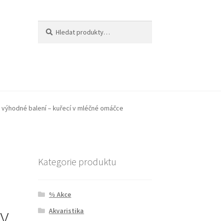
Hledat:
Hledat
 výhodné balení – kuřecí v mléčné omáčce
n
Kategorie produktu
–
% Akce
 v
Akvaristika