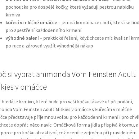
pochoutka pro dospělé kočky, které vyžadují pestrou nabídku
krmiva
kuřecí v mléčné omáčce
– jemná kombinace chutí, která se hod
pro zpestření každodenního krmení
výhodné balení
– praktické řešení, když chcete mít kvalitní kr
po ruce a zároveň využít výhodnější nákup
oč si vybrat animonda Vom Feinsten Adult
lkies v omáčce
 hledáte krmivo, které bude pro vaši kočku lákavé už při podání,
onda Vom Feinsten Adult Milkies v omáčce s kuřecím v mléčné
ce představuje příjemnou volbu pro každodenní krmení i pro chvíl
chcete dopřát něco navíc. Omáčková forma jídla přispívá k tomu, a
 porce pro kočku atraktivní, což oceníte zejména při pravidelném