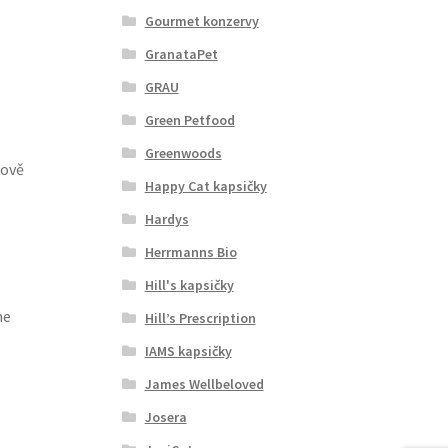
Gourmet konzervy
GranataPet
GRAU
Green Petfood
Greenwoods
ťově
Happy Cat kapsičky
Hardys
Herrmanns Bio
Hill's kapsičky
me
Hill’s Prescription
IAMS kapsičky
James Wellbeloved
Josera