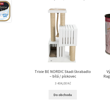
Trixie BE NORDIC Skadi škrabadlo
Vý
– bílá / pískovec
Rago
3 404,00
Kč
Do obchodu