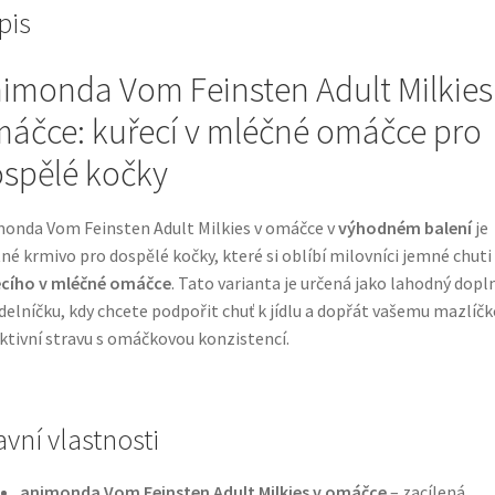
pis
imonda Vom Feinsten Adult Milkies
áčce: kuřecí v mléčné omáčce pro
spělé kočky
onda Vom Feinsten Adult Milkies v omáčce v
výhodném balení
je
né krmivo pro dospělé kočky, které si oblíbí milovníci jemné chuti
ecího v mléčné omáčce
. Tato varianta je určená jako lahodný dopl
ídelníčku, kdy chcete podpořit chuť k jídlu a dopřát vašemu mazlíčk
ktivní stravu s omáčkovou konzistencí.
avní vlastnosti
animonda Vom Feinsten Adult Milkies v omáčce
– zacílená