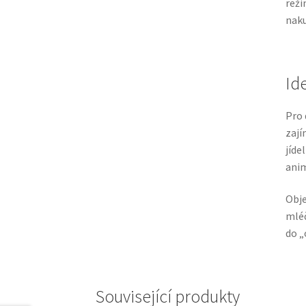
reži
naku
Id
Pro 
zají
jíde
anim
Obje
mléč
do „
Související produkty