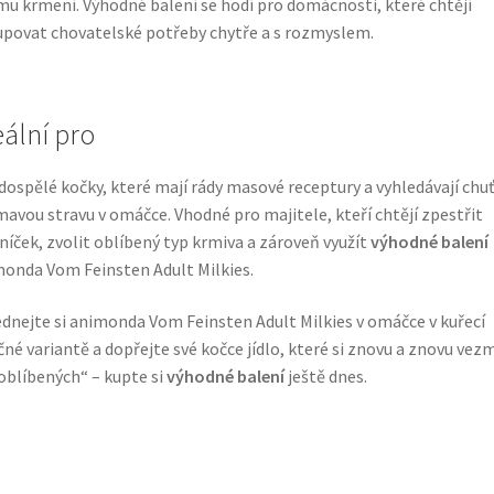
mu krmení. Výhodné balení se hodí pro domácnosti, které chtějí
povat chovatelské potřeby chytře a s rozmyslem.
eální pro
dospělé kočky, které mají rády masové receptury a vyhledávají chu
mavou stravu v omáčce. Vhodné pro majitele, kteří chtějí zpestřit
lníček, zvolit oblíbený typ krmiva a zároveň využít
výhodné balení
onda Vom Feinsten Adult Milkies.
dnejte si animonda Vom Feinsten Adult Milkies v omáčce v kuřecí
né variantě a dopřejte své kočce jídlo, které si znovu a znovu vez
oblíbených“ – kupte si
výhodné balení
ještě dnes.