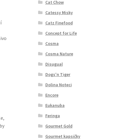
Cat Chow
Catessy Misky
í
Catz Finefood
Concept for Life
mivo
Cosma
Cosma Nature
Disugual
Dogs'n Tiger
Dolina Noteci
Encore
Eukanuba
Feringa
e,
by
Gourmet Gold
Gourmet kapsičky