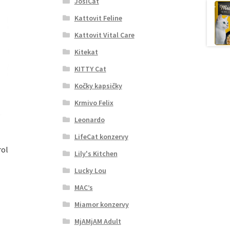
JosiCat
Kattovit Feline
Kattovit Vital Care
Kitekat
KITTY Cat
Kočky kapsičky
Krmivo Felix
Leonardo
LifeCat konzervy
rol
Lily's Kitchen
Lucky Lou
MAC’s
Miamor konzervy
MjAMjAM Adult