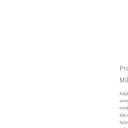
Pr
Mi
Když
anim
omáč
kdy 
byla