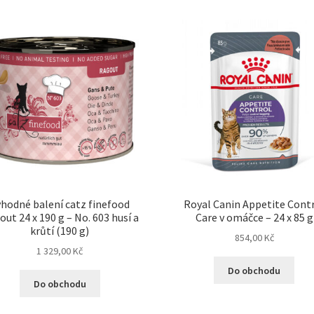
hodné balení catz finefood
Royal Canin Appetite Cont
ut 24 x 190 g – No. 603 husí a
Care v omáčce – 24 x 85 g
krůtí (190 g)
854,00
Kč
1 329,00
Kč
Do obchodu
Do obchodu