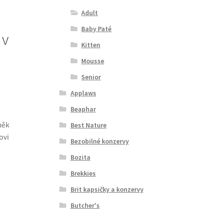
Adult
Baby Paté
 v
Kitten
Mousse
Senior
Applaws
Beaphar
něk
Best Nature
ovi
Bezobilné konzervy
Bozita
Brekkies
Brit kapsičky a konzervy
Butcher's