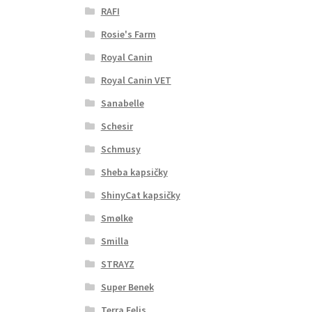
RAFI
Rosie's Farm
Royal Canin
Royal Canin VET
Sanabelle
Schesir
Schmusy
Sheba kapsičky
ShinyCat kapsičky
Smølke
Smilla
STRAYZ
Super Benek
Terra Felis