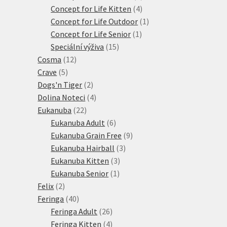
4
produkty
Concept for Life Kitten
4
produkty
1
Concept for Life Outdoor
1
1
produkt
Concept for Life Senior
1
15
produkt
Speciální výživa
15
12
produktů
Cosma
12
5
produktů
Crave
5
produktů
2
Dogs'n Tiger
2
produkty
4
Dolina Noteci
4
22
produkty
Eukanuba
22
produktů
6
Eukanuba Adult
6
produktů
9
Eukanuba Grain Free
9
3
produktů
Eukanuba Hairball
3
3
produkty
Eukanuba Kitten
3
1
produkty
Eukanuba Senior
1
2
produkt
Felix
2
produkty
40
Feringa
40
produktů
26
Feringa Adult
26
produktů
4
Feringa Kitten
4