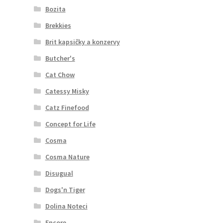
Bozita
Brekkies
Brit kapsičky a konzervy
Butcher's
Cat Chow
Catessy Misky
Catz Finefood
Concept for Life
Cosma
Cosma Nature
Disugual
Dogs'n Tiger
Dolina Noteci
Encore