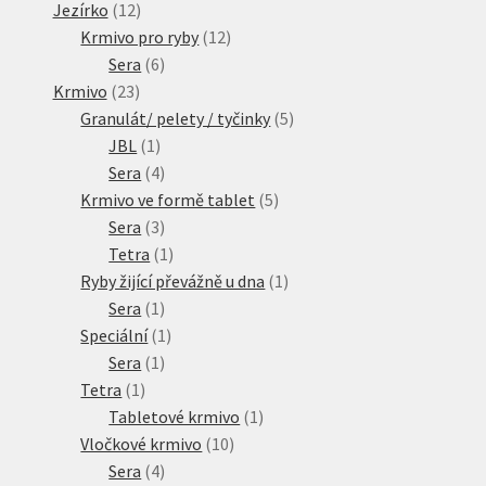
produktů
12
Jezírko
12
produktů
12
Krmivo pro ryby
12
6
produktů
Sera
6
23
produktů
Krmivo
23
produktů
5
Granulát/ pelety / tyčinky
5
1
produktů
JBL
1
produkt
4
Sera
4
produkty
5
Krmivo ve formě tablet
5
3
produktů
Sera
3
produkty
1
Tetra
1
produkt
1
Ryby žijící převážně u dna
1
1
produkt
Sera
1
produkt
1
Speciální
1
1
produkt
Sera
1
1
produkt
Tetra
1
produkt
1
Tabletové krmivo
1
10
produkt
Vločkové krmivo
10
4
produktů
Sera
4