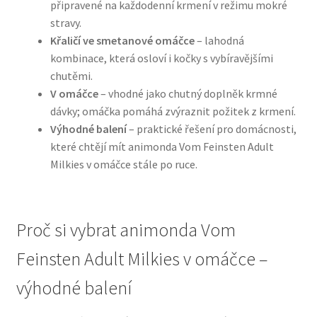
připravené na každodenní krmení v režimu mokré
stravy.
N&D Farmina pro psy — Italské holistic krmivo
Křaličí ve smetanové omáčce
– lahodná
kombinace, která osloví i kočky s vybíravějšími
Oblečky pro psy
chutěmi.
V omáčce
– vhodné jako chutný doplněk krmné
Pamlsky pro psy
dávky; omáčka pomáhá zvýraznit požitek z krmení.
Výhodné balení
– praktické řešení pro domácnosti,
které chtějí mít animonda Vom Feinsten Adult
Pelíšky pro psy
Milkies v omáčce stále po ruce.
Ortopedické pelíšky
Přepravky pro psy
Proč si vybrat animonda Vom
Feinsten Adult Milkies v omáčce –
Purizon pro psy — Vysoký obsah masa, bez obilovin
výhodné balení
Royal Canin pro psy