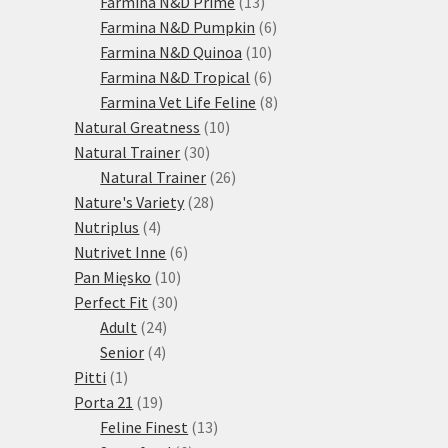
13
produktů
Farmina N&D Prime
13
produktů
6
Farmina N&D Pumpkin
6
10
produktů
Farmina N&D Quinoa
10
produktů
6
Farmina N&D Tropical
6
produktů
8
Farmina Vet Life Feline
8
10
produktů
Natural Greatness
10
30
produktů
Natural Trainer
30
produktů
26
Natural Trainer
26
28
produktů
Nature's Variety
28
4
produktů
Nutriplus
4
produkty
6
Nutrivet Inne
6
10
produktů
Pan Mięsko
10
30
produktů
Perfect Fit
30
24
produktů
Adult
24
4
produktů
Senior
4
1
produkty
Pitti
1
produkt
19
Porta 21
19
produktů
13
Feline Finest
13