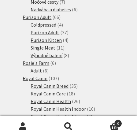
produkty
7
Močové cesty
7
produktů
6
Nadváha a diabetes
6
66
produktů
Purizon Adult
66
produktů
4
Coldpressed
4
produkty
37
Purizon Adult
37
produktů
4
Purizon Kitten
4
11
produkty
Single Meat
11
produktů
8
Výhodné balení
8
6
produktů
Rosie's Farm
6
6
produktů
Adult
6
produktů
107
Royal Canin
107
produktů
35
Royal Canin Breed
35
18
produktů
Royal Canin Care
18
produktů
26
Royal Canin Health
26
produktů
10
Royal Canin Health Indoor
10
9
produktů
Royal Canin Health Kitten
9
produktů
9
Royal Canin Health Outdoor
9
0
Hledat:
Hledat
15
produktů
Sanabelle granule
15