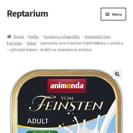
Reptarium
Přeskočit
Přejít
Menu
na
k
navigaci
obsahu
Úvodní stránka
webu
Domů
Kočky
Konzervy a kapsičky
Animonda Vom
Feinsten
Adult
animonda Vom Feinsten Adult Milkies v omáčce
Košík
– výhodné balení – králičí ve smetanové omáčce
Malá zvířata — Klece, krmivo, vybavení
Můj účet
Obchod
Pokladna
Vše pro kočky