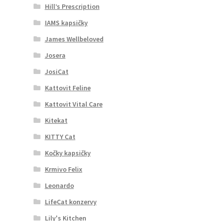
Hill’s Prescription
IAMS kapsičky
James Wellbeloved
Josera
JosiCat
Kattovit Feline
Kattovit Vital Care
Kitekat
KITTY Cat
Kočky kapsičky
Krmivo Felix
Leonardo
LifeCat konzervy
Lily's Kitchen