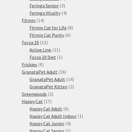
3
produkty
Feringa Senior
3
produkty
4
Feringa Vitality
4
14
produkty
Fitmin
14
produktů
8
Fitmin Cat for Life
8
6
produktů
Fitmin Cat Purity
6
12
produktů
Forza 10
12
produktů
11
Active Line
11
produktů
1
Forza 10 Diet
1
9
produkt
Friskies
9
produktů
16
GranataPet Adult
16
produktů
14
GranataPet Adult
14
produktů
2
GranataPet Kitten
2
2
produkty
Greenwoods
2
17
produkty
Happy Cat
17
produktů
6
Happy Cat Adult
6
produktů
1
Happy Cat Adult Indoor
1
4
produkt
Happy Cat Junior
4
produkty
1
Happy Cat Senior
1