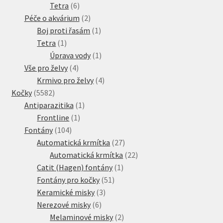
produkty
6
Tetra
6
produktů
2
Péče o akvárium
2
produkty
1
Boj proti řasám
1
1
produkt
Tetra
1
produkt
1
Úprava vody
1
4
produkt
Vše pro želvy
4
produkty
4
Krmivo pro želvy
4
5582
produkty
Kočky
5582
produktů
1
Antiparazitika
1
1
produkt
Frontline
1
104
produkt
Fontány
104
produktů
27
Automatická krmítka
27
produktů
22
Automatická krmítka
22
1
produktů
Catit (Hagen) fontány
1
51
produkt
Fontány pro kočky
51
3
produktů
Keramické misky
3
6
produkty
Nerezové misky
6
produktů
2
Melaminové misky
2