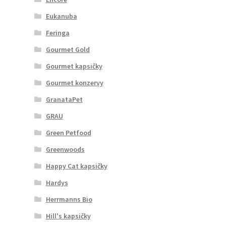
Eukanuba
Feringa
Gourmet Gold
Gourmet kapsičky
Gourmet konzervy
GranataPet
GRAU
Green Petfood
Greenwoods
Happy Cat kapsičky
Hardys
Herrmanns Bio
Hill's kapsičky