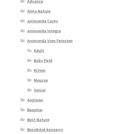
Advance
Almo Nature
animonda Carny
animonda Integra
Animonda Vom Feinsten
Adult
Baby Paté
Kitten
Mousse
Senior
Applaws
Beaphar
Best Nature
Bezobilné konzervy