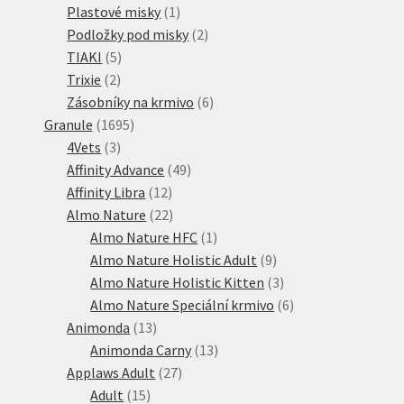
1
produkty
Plastové misky
1
produkt
2
Podložky pod misky
2
5
produkty
TIAKI
5
2
produktů
Trixie
2
produkty
6
Zásobníky na krmivo
6
1695
produktů
Granule
1695
3
produktů
4Vets
3
produkty
49
Affinity Advance
49
12
produktů
Affinity Libra
12
produktů
22
Almo Nature
22
produktů
1
Almo Nature HFC
1
produkt
9
Almo Nature Holistic Adult
9
produktů
3
Almo Nature Holistic Kitten
3
produkty
6
Almo Nature Speciální krmivo
6
13
produktů
Animonda
13
produktů
13
Animonda Carny
13
27
produktů
Applaws Adult
27
15
produktů
Adult
15