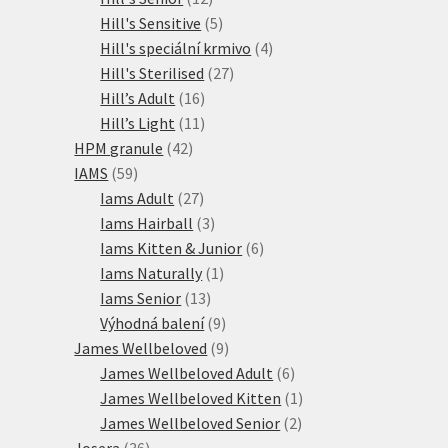
produktů
5
Hill's Sensitive
5
produktů
4
Hill's speciální krmivo
4
27
produkty
Hill's Sterilised
27
16
produktů
Hill’s Adult
16
produktů
11
Hill’s Light
11
42
produktů
HPM granule
42
59
produktů
IAMS
59
produktů
27
Iams Adult
27
produktů
3
Iams Hairball
3
produkty
6
Iams Kitten & Junior
6
1
produktů
Iams Naturally
1
13
produkt
Iams Senior
13
produktů
9
Výhodná balení
9
produktů
9
James Wellbeloved
9
produktů
6
James Wellbeloved Adult
6
produktů
1
James Wellbeloved Kitten
1
2
produkt
James Wellbeloved Senior
2
36
produkty
Josera
36