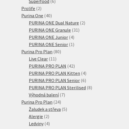
6
produktů
Superfood
6
2
produktů
Prolife
2
produkty
40
Purina One
40
produktů
2
PURINA ONE Dual Nature
2
31
produkty
PURINA ONE Granule
31
4
produktů
PURINA ONE Junior
4
produkty
1
PURINA ONE Senior
1
80
produkt
Purina Pro Plan
80
11
produktů
Live Clear
11
produktů
42
PURINA PRO PLAN
42
produktů
4
PURINA PRO PLAN Kitten
4
6
produkty
PURINA PRO PLAN Senior
6
produktů
8
PURINA PRO PLAN Sterilised
8
7
produktů
Výhodná balení
7
24
produktů
Purina Pro Plan
24
produktů
5
Žaludek a střeva
5
2
produktů
Alergie
2
produkty
4
Ledviny
4