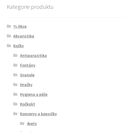
Kategorie produktu
% Akce
Akvaristika
Kočky
Antiparazitika
Fontány
Granule
Hračky
Hygiena a péče
Kočkolit
Konzervy a kapsičky
4vets