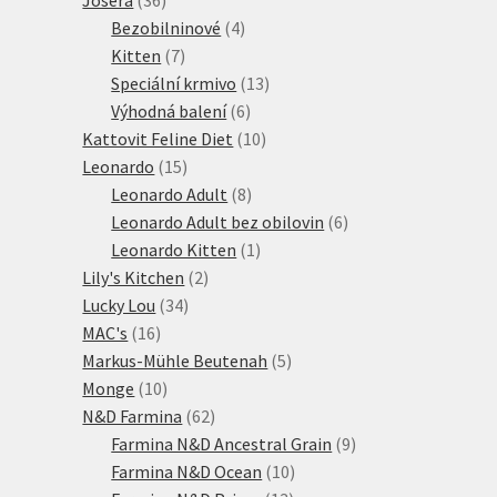
produktů
4
Bezobilninové
4
7
produkty
Kitten
7
produktů
13
Speciální krmivo
13
6
produktů
Výhodná balení
6
produktů
10
Kattovit Feline Diet
10
15
produktů
Leonardo
15
produktů
8
Leonardo Adult
8
produktů
6
Leonardo Adult bez obilovin
6
1
produktů
Leonardo Kitten
1
2
produkt
Lily's Kitchen
2
34
produkty
Lucky Lou
34
16
produktů
MAC's
16
produktů
5
Markus-Mühle Beutenah
5
10
produktů
Monge
10
produktů
62
N&D Farmina
62
produktů
9
Farmina N&D Ancestral Grain
9
10
produktů
Farmina N&D Ocean
10