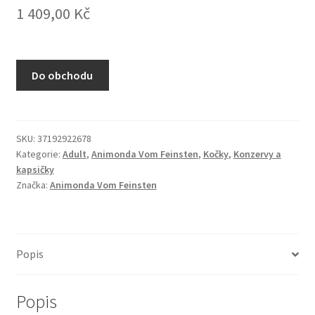
1 409,00
Kč
N&D Farmina pro kočky — Italské holistic krmivo
Odpočívadla pro kočky
Do obchodu
Pamlsky pro kočky
Purizon pro kočky
SKU:
37192922678
Kategorie:
Adult
,
Animonda Vom Feinsten
,
Kočky
,
Konzervy a
Royal Canin pro kočky
kapsičky
Značka:
Animonda Vom Feinsten
Škrabadla pro kočky
Veterinární dieta pro kočky
Popis
Vše pro psy — Krmivo, doplňky, vybavení
Popis
Boudy a výběhy