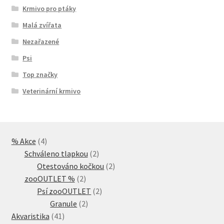
Krmivo pro ptáky
Malá zvířata
Nezařazené
Psi
Top značky
Veterinární krmivo
4
% Akce
4
produkty
2
Schváleno tlapkou
2
produkty
2
Otestováno kočkou
2
2
produkty
zooOUTLET %
2
produkty
2
Psí zooOUTLET
2
2
produkty
Granule
2
41
produkty
Akvaristika
41