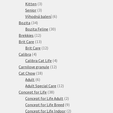
produktů
3
Kitten
3
3
produkty
Senior
3
produkty
6
Výhodná balení
6
34
produktů
Bozita
34
produktů
30
Bozita Feline
30
12
produktů
Brekkies
12
produktů
13
Brit Care
13
produktů
12
Brit Care
12
4
produktů
Calibra
4
produkty
4
Calibra Cat Life
4
12
produkty
Carnilove granule
12
18
produktů
Cat Chow
18
6
produktů
Adult
6
produktů
12
Adult Special Care
12
38
produktů
Concept for Life
38
produktů
2
Concept for Life Adult
2
produkty
9
Concept for Life Breed
9
produktů
2
Concept for Life Indoor
2