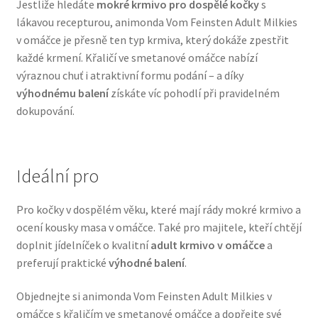
Jestliže hledáte
mokré krmivo pro dospělé kočky
s
Veterinární dieta pro psy
lákavou recepturou, animonda Vom Feinsten Adult Milkies
v omáčce je přesně ten typ krmiva, který dokáže zpestřit
Vodítka a obojky
každé krmení. Křaličí ve smetanové omáčce nabízí
výraznou chuť i atraktivní formu podání – a díky
výhodnému balení
získáte víc pohodlí při pravidelném
Wolf of Wilderness
dokupování.
Ideální pro
Pro kočky v dospělém věku, které mají rády mokré krmivo a
ocení kousky masa v omáčce. Také pro majitele, kteří chtějí
doplnit jídelníček o kvalitní
adult krmivo v omáčce
a
preferují praktické
výhodné balení
.
Objednejte si animonda Vom Feinsten Adult Milkies v
omáčce s křaličím ve smetanové omáčce a dopřejte své