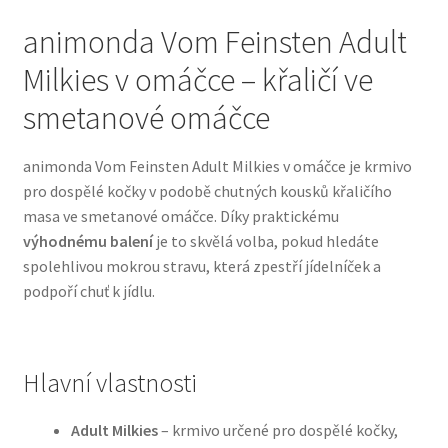
animonda Vom Feinsten Adult
Bozita pro psy — Švédské krmivo s nordickou kvalitou
Milkies v omáčce – křaličí ve
Brit pro psy
smetanové omáčce
Granule pro psy
animonda Vom Feinsten Adult Milkies v omáčce je krmivo
pro dospělé kočky v podobě chutných kousků křaličího
Natural Trainer pro psy — Italské krmivo s
masa ve smetanové omáčce. Díky praktickému
přírodními složkami
výhodnému balení
je to skvělá volba, pokud hledáte
spolehlivou mokrou stravu, která zpestří jídelníček a
Happy Dog — Německá kvalita a přirozené složení
podpoří chuť k jídlu.
Hill’s pro psy
Hlavní vlastnosti
Hračky pro psy
Adult Milkies
– krmivo určené pro dospělé kočky,
Konzervy a kapsičky pro psy