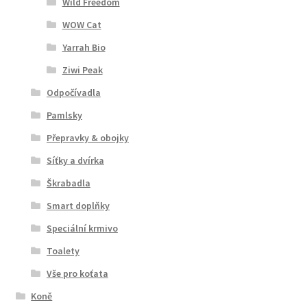
Wild Freedom
WOW Cat
Yarrah Bio
Ziwi Peak
Odpočívadla
Pamlsky
Přepravky & obojky
Síťky a dvírka
Škrabadla
Smart doplňky
Speciální krmivo
Toalety
Vše pro koťata
Koně