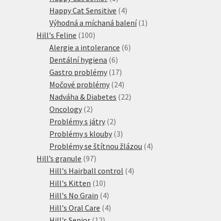
produkt
4
Happy Cat Sensitive
4
produkty
1
Výhodná a míchaná balení
1
100
produkt
Hill's Feline
100
produktů
6
Alergie a intolerance
6
6
produktů
Dentální hygiena
6
produktů
17
Gastro problémy
17
produktů
24
Močové problémy
24
produktů
22
Nadváha & Diabetes
22
2
produktů
Oncology
2
produkty
2
Problémy s játry
2
produkty
3
Problémy s klouby
3
produkty
4
Problémy se štítnou žlázou
4
97
produkty
Hill’s granule
97
produktů
4
Hill's Hairball control
4
10
produkty
Hill's Kitten
10
produktů
4
Hill's No Grain
4
produkty
4
Hill's Oral Care
4
12
produkty
Hill's Senior
12