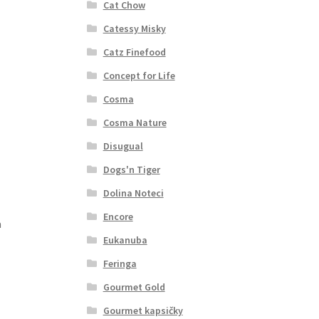
Cat Chow
Catessy Misky
Catz Finefood
Concept for Life
Cosma
Cosma Nature
Disugual
Dogs'n Tiger
Dolina Noteci
Encore
a
Eukanuba
Feringa
Gourmet Gold
Gourmet kapsičky