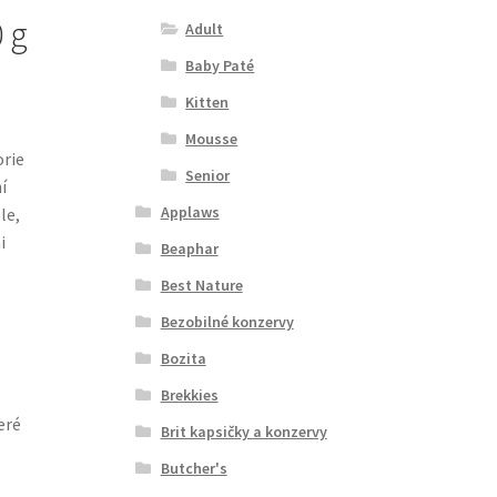
 g
Adult
Baby Paté
Kitten
Mousse
orie
Senior
í
Applaws
le,
i
Beaphar
Best Nature
Bezobilné konzervy
Bozita
Brekkies
eré
Brit kapsičky a konzervy
Butcher's