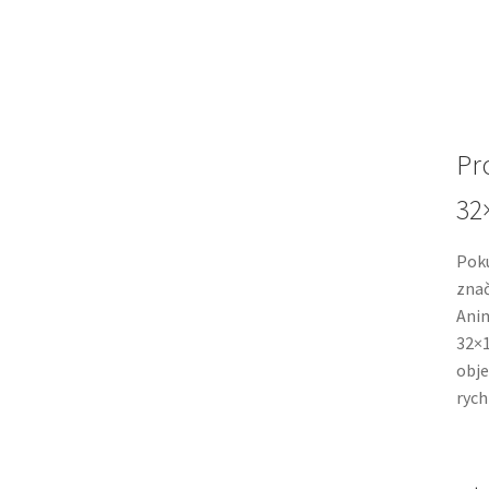
Pr
32
Poku
znač
Anim
32×1
obje
rych