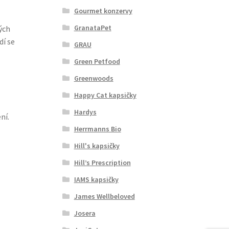
Gourmet konzervy
GranataPet
ých
dí se
GRAU
Green Petfood
Greenwoods
Happy Cat kapsičky
Hardys
ní.
Herrmanns Bio
Hill's kapsičky
Hill’s Prescription
IAMS kapsičky
James Wellbeloved
Josera