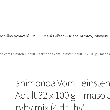
doplňky, vybavení
Malá zvířata — Klece, krmivo, vybavení
rmivo, vybavení
Můj účet
Obchod
Pokladna
Vše pro kočky
da Vom Feinsten
Adult
animonda Vom Feinsten Adult 32 x 100 g – maso a
animonda Vom Feinste
Adult 32 x 100 g – maso 
ryby mix (4 druhy)