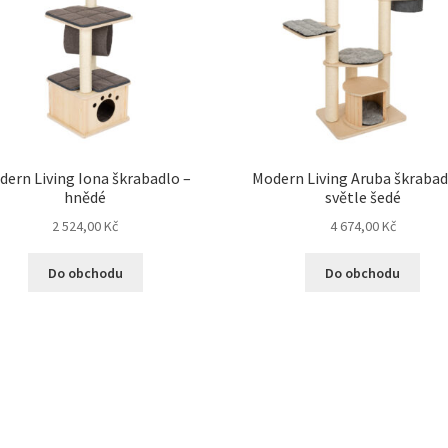
dern Living Iona škrabadlo –
Modern Living Aruba škrabad
hnědé
světle šedé
2 524,00
Kč
4 674,00
Kč
Do obchodu
Do obchodu