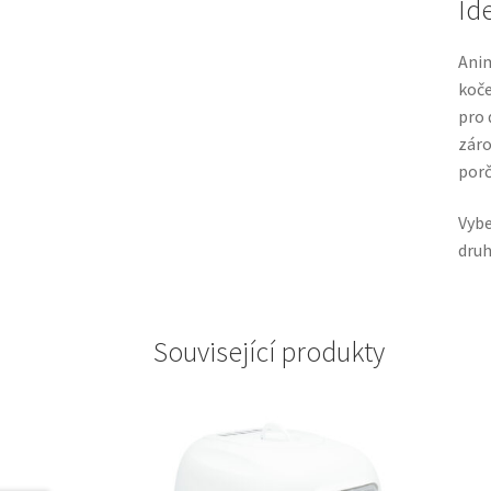
Id
Anim
koče
pro 
záro
por
Vybe
druh
Související produkty