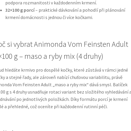
podpora rozmanitosti v každodenním krmení.
32×100 g porcí
– praktické dávkování a pohodlí při plánování
krmení domácnosti s jednou či více kočkami.
oč si vybrat Animonda Vom Feinsten Adult
×100 g – maso a ryby mix (4 druhy)
d hledáte krmivo pro dospělé kočky, které zůstává v rámci jedné
ky a stejné řady, ale zároveň nabízí chuťovou variabilitu, právě
onda Vom Feinsten Adult „maso a ryby mix“ dává smysl. Balíček
00 g s 4 druhy usnadňuje rotaci variant bez složitého vyhledávání 
dnávání po jednotlivých položkách. Díky formátu porcí je krmení
lé a přehledné, což oceníte při každodenní rutinní péči.