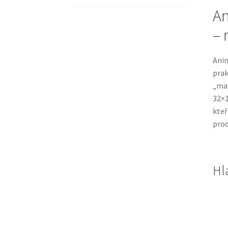
An
– 
Anim
prak
„mas
32×1
kteř
prod
Hl