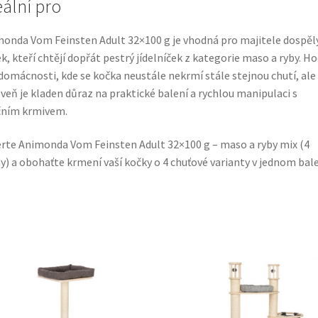
eální pro
onda Vom Feinsten Adult 32×100 g je vhodná pro majitele dospěl
k, kteří chtějí dopřát pestrý jídelníček z kategorie maso a ryby. Ho
domácnosti, kde se kočka neustále nekrmí stále stejnou chutí, ale
veň je kladen důraz na praktické balení a rychlou manipulaci s
čním krmivem.
rte Animonda Vom Feinsten Adult 32×100 g – maso a ryby mix (4
y) a obohaťte krmení vaší kočky o 4 chuťové varianty v jednom bale