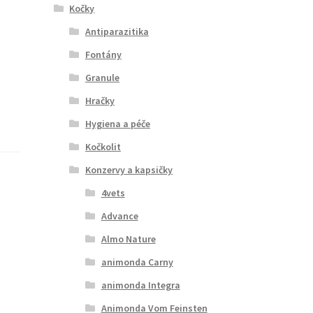
Kočky
Antiparazitika
Fontány
Granule
Hračky
Hygiena a péče
Kočkolit
Konzervy a kapsičky
4vets
Advance
Almo Nature
animonda Carny
animonda Integra
Animonda Vom Feinsten