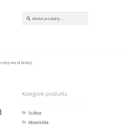
Hledat:
Hledat
 ryby mix (4 druhy)
n
Kategorie produktu
a
% Akce
Akvaristika