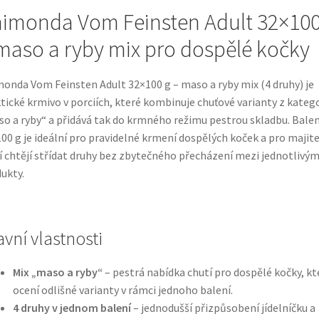
imonda Vom Feinsten Adult 32×100
maso a ryby mix pro dospělé kočky
onda Vom Feinsten Adult 32×100 g – maso a ryby mix (4 druhy) je
tické krmivo v porciích, které kombinuje chuťové varianty z kateg
o a ryby“ a přidává tak do krmného režimu pestrou skladbu. Balen
00 g je ideální pro pravidelné krmení dospělých koček a pro majite
í chtějí střídat druhy bez zbytečného přecházení mezi jednotlivým
ukty.
avní vlastnosti
Mix „maso a ryby“
– pestrá nabídka chutí pro dospělé kočky, kt
ocení odlišné varianty v rámci jednoho balení.
4 druhy v jednom balení
– jednodušší přizpůsobení jídelníčku a