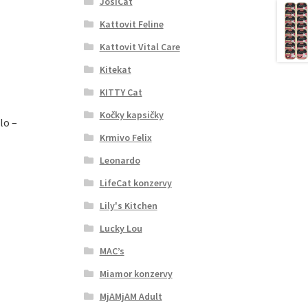
JosiCat
Kattovit Feline
Kattovit Vital Care
Kitekat
KITTY Cat
Kočky kapsičky
lo –
Krmivo Felix
Leonardo
LifeCat konzervy
Lily's Kitchen
Lucky Lou
MAC’s
Miamor konzervy
MjAMjAM Adult