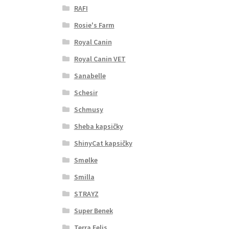
RAFI
Rosie's Farm
Royal Canin
Royal Canin VET
Sanabelle
Schesir
Schmusy
Sheba kapsičky
ShinyCat kapsičky
Smølke
Smilla
STRAYZ
Super Benek
Terra Felis