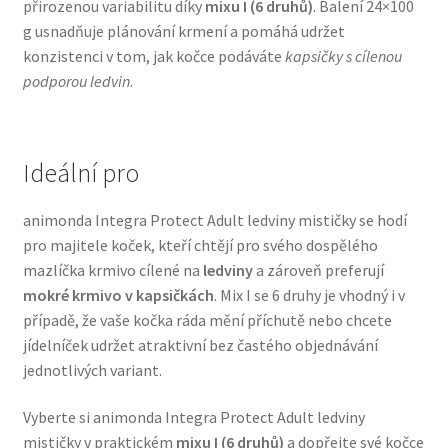
přirozenou variabilitu díky
mixu I (6 druhů)
. Balení 24×100
Veterinární dieta pro psy
g usnadňuje plánování krmení a pomáhá udržet
konzistenci v tom, jak kočce podáváte
kapsičky s cílenou
Vodítka a obojky
podporou ledvin
.
Wolf of Wilderness
Ideální pro
animonda Integra Protect Adult ledviny mističky se hodí
pro majitele koček, kteří chtějí pro svého dospělého
mazlíčka krmivo cílené na
ledviny
a zároveň preferují
mokré krmivo v kapsičkách
. Mix I se 6 druhy je vhodný i v
případě, že vaše kočka ráda mění příchutě nebo chcete
jídelníček udržet atraktivní bez častého objednávání
jednotlivých variant.
Vyberte si animonda Integra Protect Adult ledviny
mističky v praktickém
mixu I (6 druhů)
a dopřejte své kočce