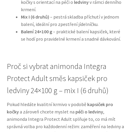
kočky s orientací na péči o
ledviny
v rámci denního
krmení.
N&D Farmina pro psy — Italské holistic krmivo
Mix I (6 druhů)
– pestrá skladba příchutí v jednom
balení, ideální pro zpestření jídelníčku.
Oblečky pro psy
Balení 24×100 g
– praktické balení kapsiček, které
se hodí pro pravidelné krmení a snadné dávkování.
Pamlsky pro psy
Pelíšky pro psy
Proč si vybrat animonda Integra
Protect Adult směs kapsiček pro
Ortopedické pelíšky
ledviny 24×100 g – mix I (6 druhů)
Přepravky pro psy
Pokud hledáte kvalitní krmivo v podobě
kapsiček pro
Purizon pro psy — Vysoký obsah masa, bez obilovin
kočky
a zároveň chcete myslet na
péči o ledviny
,
animonda Integra Protect Adult splňuje to, co má mít
Royal Canin pro psy
správná volba pro každodenní režim: zaměření na ledviny a