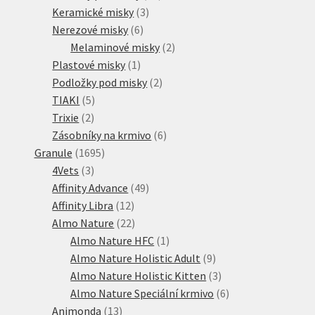
3
produktů
Keramické misky
3
6
produkty
Nerezové misky
6
produktů
2
Melaminové misky
2
1
produkty
Plastové misky
1
produkt
2
Podložky pod misky
2
5
produkty
TIAKI
5
2
produktů
Trixie
2
produkty
6
Zásobníky na krmivo
6
1695
produktů
Granule
1695
3
produktů
4Vets
3
produkty
49
Affinity Advance
49
12
produktů
Affinity Libra
12
produktů
22
Almo Nature
22
produktů
1
Almo Nature HFC
1
produkt
9
Almo Nature Holistic Adult
9
produktů
3
Almo Nature Holistic Kitten
3
produkty
6
Almo Nature Speciální krmivo
6
13
produktů
Animonda
13