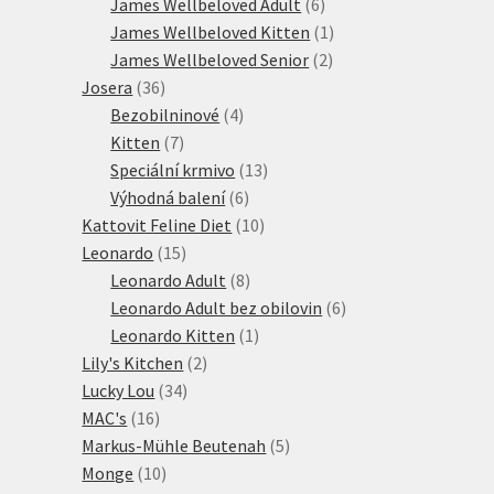
produktů
6
James Wellbeloved Adult
6
produktů
1
James Wellbeloved Kitten
1
2
produkt
James Wellbeloved Senior
2
36
produkty
Josera
36
produktů
4
Bezobilninové
4
7
produkty
Kitten
7
produktů
13
Speciální krmivo
13
6
produktů
Výhodná balení
6
produktů
10
Kattovit Feline Diet
10
15
produktů
Leonardo
15
produktů
8
Leonardo Adult
8
produktů
6
Leonardo Adult bez obilovin
6
1
produktů
Leonardo Kitten
1
2
produkt
Lily's Kitchen
2
34
produkty
Lucky Lou
34
16
produktů
MAC's
16
produktů
5
Markus-Mühle Beutenah
5
10
produktů
Monge
10