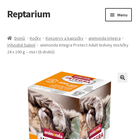
Reptarium
Přeskočit
Přejít
Menu
na
k
navigaci
obsahu
Úvodní stránka
webu
Domů
Kočky
Konzervy a kapsičky
animonda Integra
Výhodné balení
animonda Integra Protect Adult ledviny mističky
Košík
24 x 100 g – mix I (6 druhů)
Malá zvířata — Klece, krmivo, vybavení
Můj účet
Obchod
Pokladna
Vše pro kočky