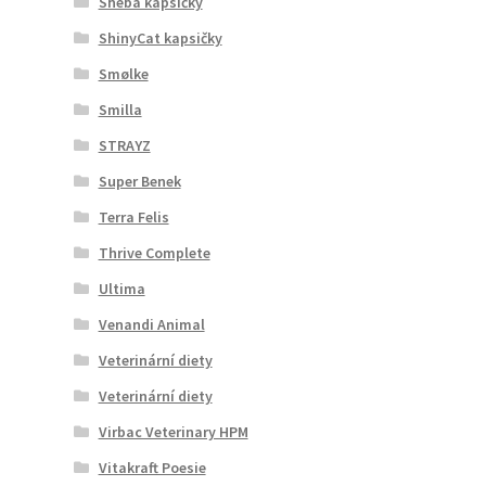
Sheba kapsičky
ShinyCat kapsičky
Smølke
Smilla
STRAYZ
Super Benek
Terra Felis
Thrive Complete
Ultima
Venandi Animal
Veterinární diety
Veterinární diety
Virbac Veterinary HPM
Vitakraft Poesie