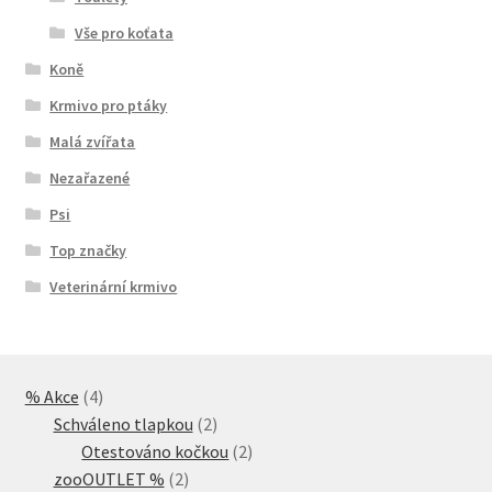
Vše pro koťata
Koně
Krmivo pro ptáky
Malá zvířata
Nezařazené
Psi
Top značky
Veterinární krmivo
4
% Akce
4
produkty
2
Schváleno tlapkou
2
produkty
2
Otestováno kočkou
2
2
produkty
zooOUTLET %
2