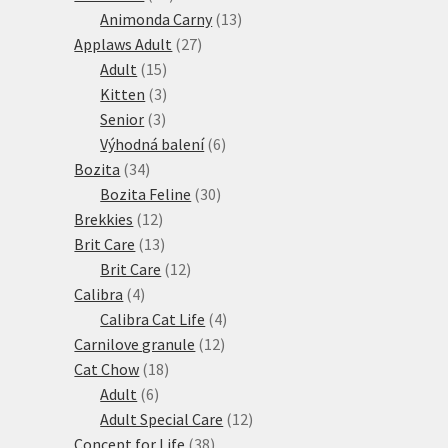
produktů
13
Animonda Carny
13
27
produktů
Applaws Adult
27
15
produktů
Adult
15
produktů
3
Kitten
3
3
produkty
Senior
3
produkty
6
Výhodná balení
6
34
produktů
Bozita
34
produktů
30
Bozita Feline
30
12
produktů
Brekkies
12
produktů
13
Brit Care
13
produktů
12
Brit Care
12
4
produktů
Calibra
4
produkty
4
Calibra Cat Life
4
12
produkty
Carnilove granule
12
18
produktů
Cat Chow
18
6
produktů
Adult
6
produktů
12
Adult Special Care
12
38
produktů
Concept for Life
38