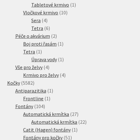
produkt
1
Tabletové krmivo
1
10
produkt
Vločkové krmivo
10
4
produktů
Sera
4
produkty
6
Tetra
6
produktů
2
Péče o akvárium
2
produkty
1
Boj proti řasám
1
1
produkt
Tetra
1
produkt
1
Úprava vody
1
4
produkt
Vše pro želvy
4
produkty
4
Krmivo pro želvy
4
5582
produkty
Kočky
5582
produktů
1
Antiparazitika
1
1
produkt
Frontline
1
104
produkt
Fontány
104
produktů
27
Automatická krmítka
27
produktů
22
Automatická krmítka
22
1
produktů
Catit (Hagen) fontány
1
51
produkt
Fontány pro kočky
51