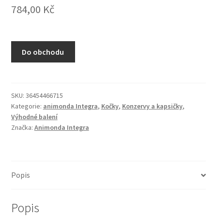
784,00
Kč
N&D Farmina pro kočky — Italské holistic krmivo
Odpočívadla pro kočky
Do obchodu
Pamlsky pro kočky
Purizon pro kočky
SKU:
36454466715
Kategorie:
animonda Integra
,
Kočky
,
Konzervy a kapsičky
,
Royal Canin pro kočky
Výhodné balení
Značka:
Animonda Integra
Škrabadla pro kočky
Veterinární dieta pro kočky
Popis
Vše pro psy — Krmivo, doplňky, vybavení
Popis
Boudy a výběhy