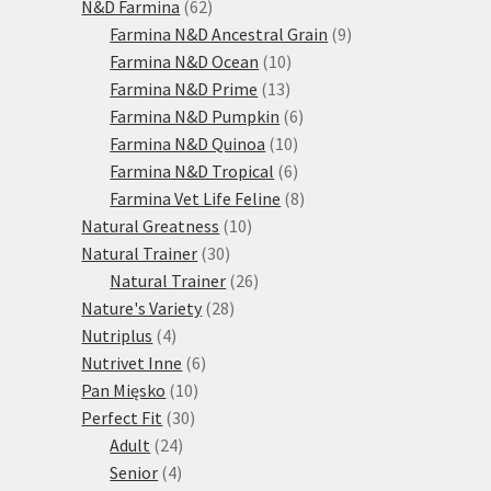
produktů
62
N&D Farmina
62
produktů
9
Farmina N&D Ancestral Grain
9
10
produktů
Farmina N&D Ocean
10
13
produktů
Farmina N&D Prime
13
produktů
6
Farmina N&D Pumpkin
6
10
produktů
Farmina N&D Quinoa
10
produktů
6
Farmina N&D Tropical
6
produktů
8
Farmina Vet Life Feline
8
10
produktů
Natural Greatness
10
30
produktů
Natural Trainer
30
produktů
26
Natural Trainer
26
28
produktů
Nature's Variety
28
4
produktů
Nutriplus
4
produkty
6
Nutrivet Inne
6
10
produktů
Pan Mięsko
10
30
produktů
Perfect Fit
30
24
produktů
Adult
24
4
produktů
Senior
4