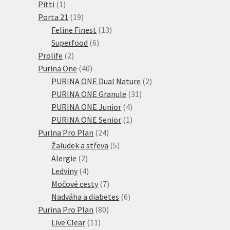
1
produkty
Pitti
1
produkt
19
Porta 21
19
produktů
13
Feline Finest
13
6
produktů
Superfood
6
2
produktů
Prolife
2
produkty
40
Purina One
40
produktů
2
PURINA ONE Dual Nature
2
31
produkty
PURINA ONE Granule
31
4
produktů
PURINA ONE Junior
4
produkty
1
PURINA ONE Senior
1
24
produkt
Purina Pro Plan
24
produktů
5
Žaludek a střeva
5
2
produktů
Alergie
2
produkty
4
Ledviny
4
produkty
7
Močové cesty
7
produktů
6
Nadváha a diabetes
6
80
produktů
Purina Pro Plan
80
11
produktů
Live Clear
11