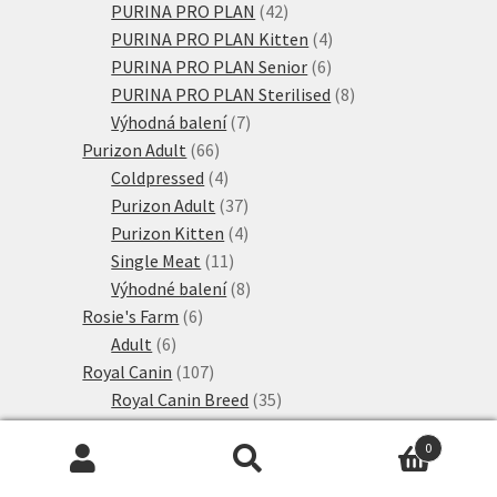
produktů
42
PURINA PRO PLAN
42
produktů
4
PURINA PRO PLAN Kitten
4
6
produkty
PURINA PRO PLAN Senior
6
produktů
8
PURINA PRO PLAN Sterilised
8
7
produktů
Výhodná balení
7
66
produktů
Purizon Adult
66
produktů
4
Coldpressed
4
produkty
37
Purizon Adult
37
produktů
4
Purizon Kitten
4
11
produkty
Single Meat
11
produktů
8
Výhodné balení
8
6
produktů
Rosie's Farm
6
6
produktů
Adult
6
produktů
107
Royal Canin
107
produktů
35
Royal Canin Breed
35
18
produktů
Royal Canin Care
18
0
produktů
26
Royal Canin Health
26
Hledat:
Hledat
produktů
10
Royal Canin Health Indoor
10