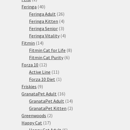
produkty
40
Feringa
40
produktů
26
Feringa Adult
26
produktů
4
Feringa Kitten
4
3
produkty
Feringa Senior
3
produkty
4
Feringa Vitality
4
14
produkty
Fitmin
14
produktů
8
Fitmin Cat for Life
8
6
produktů
Fitmin Cat Purity
6
12
produktů
Forza 10
12
produktů
11
Active Line
11
produktů
1
Forza 10 Diet
1
9
produkt
Friskies
9
produktů
16
GranataPet Adult
16
produktů
14
GranataPet Adult
14
produktů
2
GranataPet Kitten
2
2
produkty
Greenwoods
2
17
produkty
Happy Cat
17
produktů
6
Happy Cat Adult
6