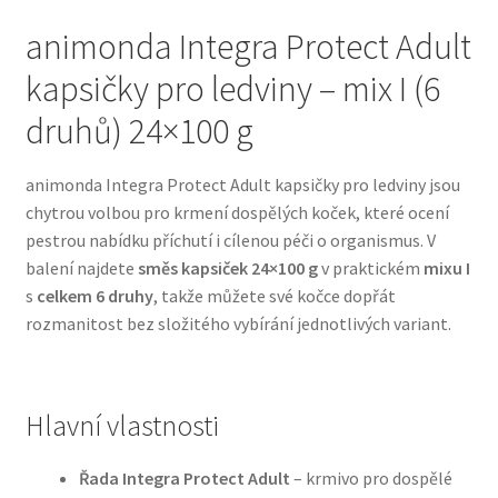
animonda Integra Protect Adult
Bozita pro psy — Švédské krmivo s nordickou kvalitou
kapsičky pro ledviny – mix I (6
Brit pro psy
druhů) 24×100 g
Granule pro psy
animonda Integra Protect Adult kapsičky pro ledviny jsou
chytrou volbou pro krmení dospělých koček, které ocení
Natural Trainer pro psy — Italské krmivo s
pestrou nabídku příchutí i cílenou péči o organismus. V
přírodními složkami
balení najdete
směs kapsiček 24×100 g
v praktickém
mixu I
s
celkem 6 druhy
, takže můžete své kočce dopřát
Happy Dog — Německá kvalita a přirozené složení
rozmanitost bez složitého vybírání jednotlivých variant.
Hill’s pro psy
Hlavní vlastnosti
Hračky pro psy
Řada Integra Protect Adult
– krmivo pro dospělé
Konzervy a kapsičky pro psy