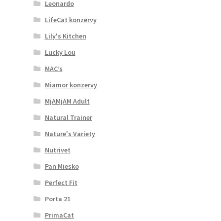
Leonardo
LifeCat konzervy
Lily's Kitchen
Lucky Lou
MAC’s
Miamor konzervy
MjAMjAM Adult
Natural Trainer
Nature's Variety
Nutrivet
Pan Miesko
Perfect Fit
Porta 21
PrimaCat