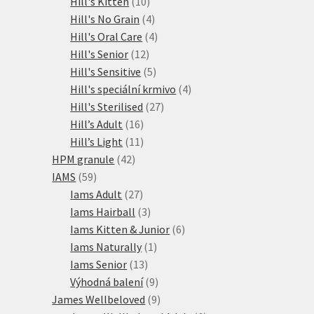
10
produkty
Hill's Kitten
10
produktů
4
Hill's No Grain
4
produkty
4
Hill's Oral Care
4
12
produkty
Hill's Senior
12
produktů
5
Hill's Sensitive
5
produktů
4
Hill's speciální krmivo
4
27
produkty
Hill's Sterilised
27
16
produktů
Hill’s Adult
16
produktů
11
Hill’s Light
11
42
produktů
HPM granule
42
59
produktů
IAMS
59
produktů
27
Iams Adult
27
produktů
3
Iams Hairball
3
produkty
6
Iams Kitten & Junior
6
1
produktů
Iams Naturally
1
13
produkt
Iams Senior
13
produktů
9
Výhodná balení
9
produktů
9
James Wellbeloved
9