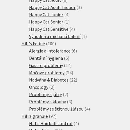
produktů
1
Happy Cat Adult Indoor
1
4
produkt
Happy Cat Junior
4
produkty
1
Happy Cat Senior
1
produkt
4
Happy Cat Sensitive
4
produkty
1
Výhodná a míchaná balení
1
100
produkt
Hill's Feline
100
produktů
6
Alergie a intolerance
6
6
produktů
Dentální hygiena
6
produktů
17
Gastro problémy
17
produktů
24
Močové problémy
24
produktů
22
Nadváha & Diabetes
22
2
produktů
Oncology
2
produkty
2
Problémy s játry
2
produkty
3
Problémy s klouby
3
produkty
4
Problémy se štítnou žlázou
4
97
produkty
Hill’s granule
97
produktů
4
Hill's Hairball control
4