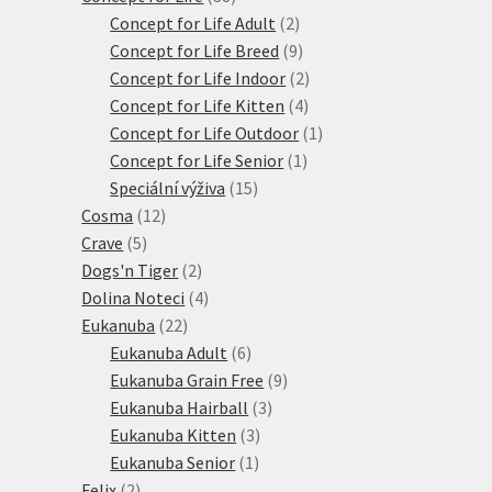
produktů
2
Concept for Life Adult
2
produkty
9
Concept for Life Breed
9
produktů
2
Concept for Life Indoor
2
4
produkty
Concept for Life Kitten
4
produkty
1
Concept for Life Outdoor
1
1
produkt
Concept for Life Senior
1
15
produkt
Speciální výživa
15
12
produktů
Cosma
12
5
produktů
Crave
5
produktů
2
Dogs'n Tiger
2
produkty
4
Dolina Noteci
4
22
produkty
Eukanuba
22
produktů
6
Eukanuba Adult
6
produktů
9
Eukanuba Grain Free
9
3
produktů
Eukanuba Hairball
3
3
produkty
Eukanuba Kitten
3
1
produkty
Eukanuba Senior
1
2
produkt
Felix
2