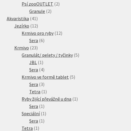
produkty
2
Psí zooOUTLET
2
2
produkty
Granule
2
41
produkty
Akvaristika
41
produktů
12
Jezírko
12
produktů
12
Krmivo pro ryby
12
6
produktů
Sera
6
23
produktů
Krmivo
23
produktů
5
Granulát/ pelety / tyčinky
5
1
produktů
JBL
1
produkt
4
Sera
4
produkty
5
Krmivo ve formě tablet
5
3
produktů
Sera
3
produkty
1
Tetra
1
produkt
1
Ryby žijící převážně u dna
1
1
produkt
Sera
1
produkt
1
Speciální
1
1
produkt
Sera
1
1
produkt
Tetra
1