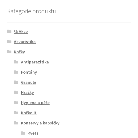
Kategorie produktu
% Akce
Akvaristika
Kočky
Antiparazitika
Fontány
Granule
Hračky
Hygiena a péče
Kočkolit
Konzervy a kapsičky
4vets