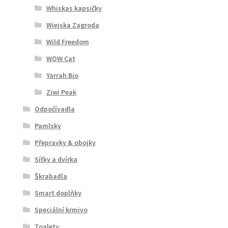
Whiskas kapsičky
Wiejska Zagroda
Wild Freedom
WOW Cat
Yarrah Bio
Ziwi Peak
Odpočívadla
Pamlsky
Přepravky & obojky
Síťky a dvírka
Škrabadla
Smart doplňky
Speciální krmivo
Toalety