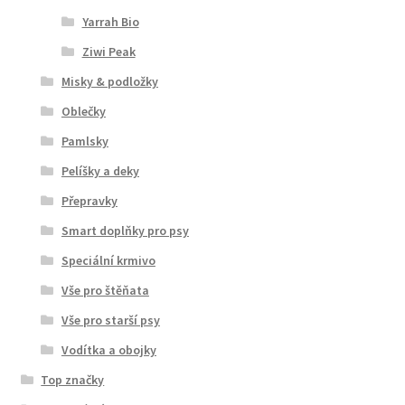
Yarrah Bio
Ziwi Peak
Misky & podložky
Oblečky
Pamlsky
Pelíšky a deky
Přepravky
Smart doplňky pro psy
Speciální krmivo
Vše pro štěňata
Vše pro starší psy
Vodítka a obojky
Top značky