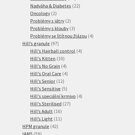
produktů
22
Nadváha & Diabetes
22
2
produktů
Oncology
2
produkty
2
Problémy s játry
2
produkty
3
Problémy s klouby
3
produkty
4
Problémy se štítnou žlázou
4
97
produkty
Hill’s granule
97
produktů
4
Hill's Hairball control
4
10
produkty
Hill's Kitten
10
produktů
4
Hill's No Grain
4
produkty
4
Hill's Oral Care
4
12
produkty
Hill's Senior
12
produktů
5
Hill's Sensitive
5
produktů
4
Hill's speciální krmivo
4
27
produkty
Hill's Sterilised
27
16
produktů
Hill’s Adult
16
produktů
11
Hill’s Light
11
42
produktů
HPM granule
42
59
produktů
IAMS
59