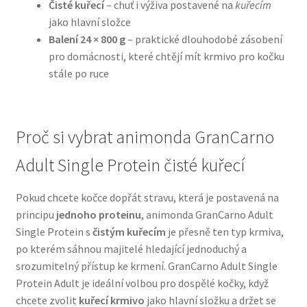
Čisté kuřecí
– chuť i výživa postavené na
kuřecím
jako hlavní složce
N&D Farmina pro psy — Italské holistic krmivo
Balení 24 × 800 g
– praktické dlouhodobé zásobení
pro domácnosti, které chtějí mít krmivo pro kočku
Oblečky pro psy
stále po ruce
Pamlsky pro psy
Proč si vybrat animonda GranCarno
Pelíšky pro psy
Adult Single Protein čisté kuřecí
Ortopedické pelíšky
Pokud chcete kočce dopřát stravu, která je postavená na
principu
jednoho proteinu
, animonda GranCarno Adult
Přepravky pro psy
Single Protein s
čistým kuřecím
je přesně ten typ krmiva,
po kterém sáhnou majitelé hledající jednoduchý a
Purizon pro psy — Vysoký obsah masa, bez obilovin
srozumitelný přístup ke krmení. GranCarno Adult Single
Protein Adult je ideální volbou pro dospělé kočky, když
Royal Canin pro psy
chcete zvolit
kuřecí krmivo
jako hlavní složku a držet se