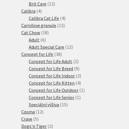
produktů
12
Brit Care
12
4
produktů
Calibra
4
produkty
4
Calibra Cat Life
4
12
produkty
Carnilove granule
12
18
produktů
Cat Chow
18
6
produktů
Adult
6
produktů
12
Adult Special Care
12
38
produktů
Concept for Life
38
produktů
2
Concept for Life Adult
2
produkty
9
Concept for Life Breed
9
produktů
2
Concept for Life Indoor
2
4
produkty
Concept for Life Kitten
4
produkty
1
Concept for Life Outdoor
1
1
produkt
Concept for Life Senior
1
15
produkt
Speciální výživa
15
12
produktů
Cosma
12
5
produktů
Crave
5
produktů
2
Dogs'n Tiger
2