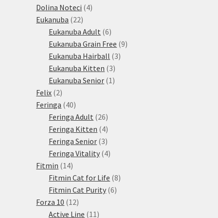
produkty
4
Dolina Noteci
4
22
produkty
Eukanuba
22
produktů
6
Eukanuba Adult
6
produktů
9
Eukanuba Grain Free
9
3
produktů
Eukanuba Hairball
3
3
produkty
Eukanuba Kitten
3
1
produkty
Eukanuba Senior
1
2
produkt
Felix
2
produkty
40
Feringa
40
produktů
26
Feringa Adult
26
produktů
4
Feringa Kitten
4
3
produkty
Feringa Senior
3
produkty
4
Feringa Vitality
4
14
produkty
Fitmin
14
produktů
8
Fitmin Cat for Life
8
6
produktů
Fitmin Cat Purity
6
12
produktů
Forza 10
12
produktů
11
Active Line
11