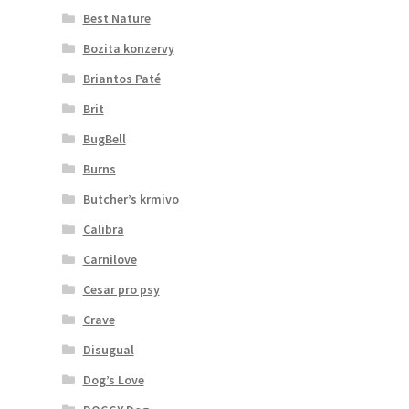
Best Nature
Bozita konzervy
Briantos Paté
Brit
BugBell
Burns
Butcher’s krmivo
Calibra
Carnilove
Cesar pro psy
Crave
Disugual
Dog’s Love