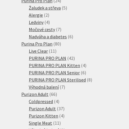
24
produkt
Purina Pro Plan
24
produktů
5
Žaludek a střeva
5
2
produktů
Alergie
2
produkty
4
Ledviny
4
produkty
7
Močové cesty
7
produktů
6
Nadváha a diabetes
6
80
produktů
Purina Pro Plan
80
11
produktů
Live Clear
11
produktů
42
PURINA PRO PLAN
42
produktů
4
PURINA PRO PLAN Kitten
4
6
produkty
PURINA PRO PLAN Senior
6
produktů
8
PURINA PRO PLAN Sterilised
8
7
produktů
Výhodná balení
7
66
produktů
Purizon Adult
66
produktů
4
Coldpressed
4
produkty
37
Purizon Adult
37
produktů
4
Purizon Kitten
4
11
produkty
Single Meat
11