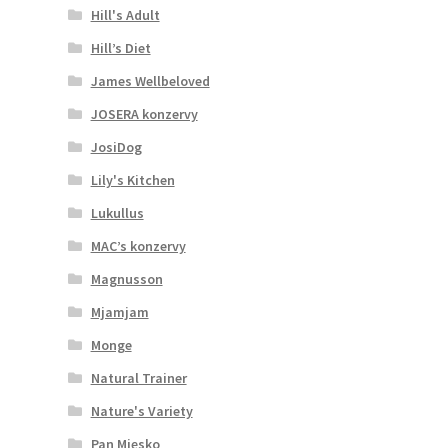
Hill's Adult
Hill’s Diet
James Wellbeloved
JOSERA konzervy
JosiDog
Lily's Kitchen
Lukullus
MAC’s konzervy
Magnusson
Mjamjam
Monge
Natural Trainer
Nature's Variety
Pan Mięsko