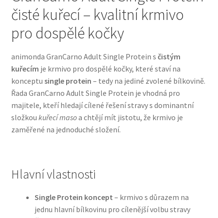
čisté kuřecí – kvalitní krmivo
Bozita pro psy — Švédské krmivo s nordickou kvalitou
pro dospělé kočky
Brit pro psy
animonda GranCarno Adult Single Protein s
čistým
kuřecím
je krmivo pro dospělé kočky, které staví na
Granule pro psy
konceptu
single protein
– tedy na jediné zvolené bílkovině.
Řada GranCarno Adult Single Protein je vhodná pro
Natural Trainer pro psy — Italské krmivo s
majitele, kteří hledají cílené řešení stravy s dominantní
přírodními složkami
složkou
kuřecí maso
a chtějí mít jistotu, že krmivo je
zaměřené na jednoduché složení.
Happy Dog — Německá kvalita a přirozené složení
Hill’s pro psy
Hlavní vlastnosti
Hračky pro psy
Single Protein koncept
– krmivo s důrazem na
jednu hlavní bílkovinu pro cílenější volbu stravy
Konzervy a kapsičky pro psy