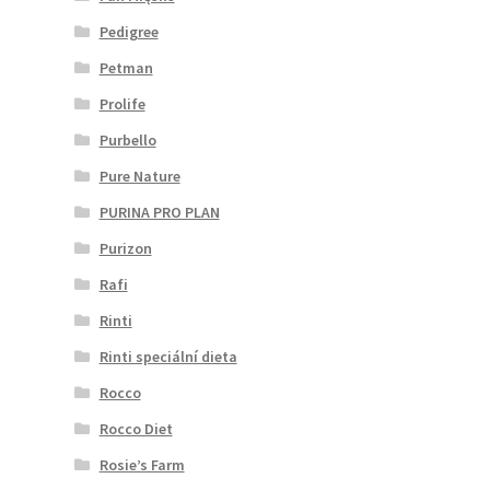
Pedigree
Petman
Prolife
Purbello
Pure Nature
PURINA PRO PLAN
Purizon
Rafi
Rinti
Rinti speciální dieta
Rocco
Rocco Diet
Rosie’s Farm