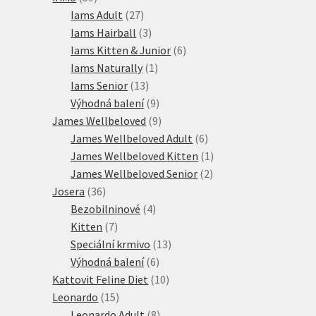
produktů
27
Iams Adult
27
produktů
3
Iams Hairball
3
produkty
6
Iams Kitten & Junior
6
1
produktů
Iams Naturally
1
13
produkt
Iams Senior
13
produktů
9
Výhodná balení
9
produktů
9
James Wellbeloved
9
produktů
6
James Wellbeloved Adult
6
produktů
1
James Wellbeloved Kitten
1
2
produkt
James Wellbeloved Senior
2
36
produkty
Josera
36
produktů
4
Bezobilninové
4
7
produkty
Kitten
7
produktů
13
Speciální krmivo
13
6
produktů
Výhodná balení
6
produktů
10
Kattovit Feline Diet
10
15
produktů
Leonardo
15
produktů
8
Leonardo Adult
8