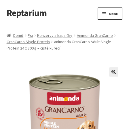
Reptarium
Přeskočit
Přejít
Menu
na
k
navigaci
obsahu
Úvodní stránka
webu
Domů
Psi
Konzervy a kapsičky
Animonda GranCarno
GranCarno Single Protein
animonda GranCarno Adult Single
Košík
Protein 24 x 800 g – čisté kuřecí
Malá zvířata — Klece, krmivo, vybavení
Můj účet
Obchod
Pokladna
Vše pro kočky