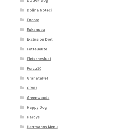
DOGGY Dog
Dolina Noteci
Encore
Eukanuba
Exclusion Diet
FetteBeute
Fleischeslust
Forza10
GranataPet
GRAU
Greenwoods
Happy Dog
Hardys
Herrmanns Menu