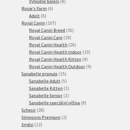
produktů
8
Výhodné balení
8
6
produktů
Rosie's Farm
6
6
produktů
Adult
6
produktů
107
Royal Canin
107
produktů
35
Royal Canin Breed
35
18
produktů
Royal Canin Care
18
produktů
26
Royal Canin Health
26
produktů
10
Royal Canin Health Indoor
10
9
produktů
Royal Canin Health Kitten
9
produktů
9
Royal Canin Health Outdoor
9
15
produktů
Sanabelle granule
15
produktů
5
Sanabelle Adult
5
produktů
1
Sanabelle Kitten
1
1
produkt
Sanabelle Senior
1
produkt
8
Sanabelle speciální výživa
8
28
produktů
Schesir
28
produktů
2
Simpsons Premium
2
12
produkty
Směsi
12