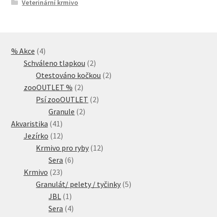
Veterinární krmivo
4
% Akce
4
produkty
2
Schváleno tlapkou
2
produkty
2
Otestováno kočkou
2
2
produkty
zooOUTLET %
2
produkty
2
Psí zooOUTLET
2
2
produkty
Granule
2
41
produkty
Akvaristika
41
produktů
12
Jezírko
12
produktů
12
Krmivo pro ryby
12
6
produktů
Sera
6
23
produktů
Krmivo
23
produktů
5
Granulát/ pelety / tyčinky
5
1
produktů
JBL
1
produkt
4
Sera
4