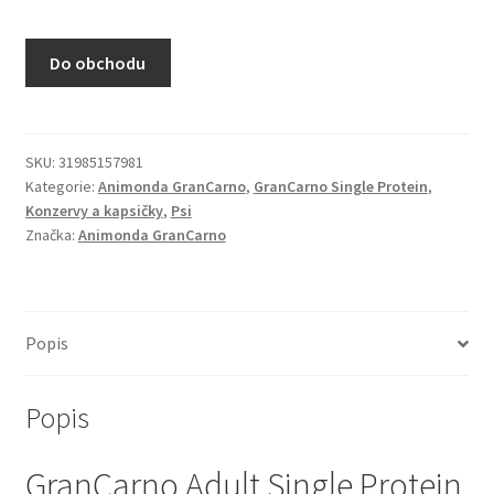
N&D Farmina pro kočky — Italské holistic krmivo
Do obchodu
Odpočívadla pro kočky
Pamlsky pro kočky
SKU:
31985157981
Kategorie:
Animonda GranCarno
,
GranCarno Single Protein
,
Purizon pro kočky
Konzervy a kapsičky
,
Psi
Značka:
Animonda GranCarno
Royal Canin pro kočky
Škrabadla pro kočky
Popis
Veterinární dieta pro kočky
Popis
Vše pro psy — Krmivo, doplňky, vybavení
GranCarno Adult Single Protein
Boudy a výběhy