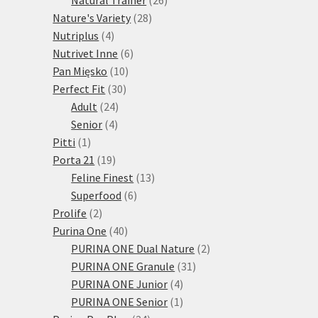
28
produktů
Nature's Variety
28
4
produktů
Nutriplus
4
produkty
6
Nutrivet Inne
6
10
produktů
Pan Mięsko
10
30
produktů
Perfect Fit
30
24
produktů
Adult
24
4
produktů
Senior
4
1
produkty
Pitti
1
produkt
19
Porta 21
19
produktů
13
Feline Finest
13
6
produktů
Superfood
6
2
produktů
Prolife
2
produkty
40
Purina One
40
produktů
2
PURINA ONE Dual Nature
2
31
produkty
PURINA ONE Granule
31
4
produktů
PURINA ONE Junior
4
produkty
1
PURINA ONE Senior
1