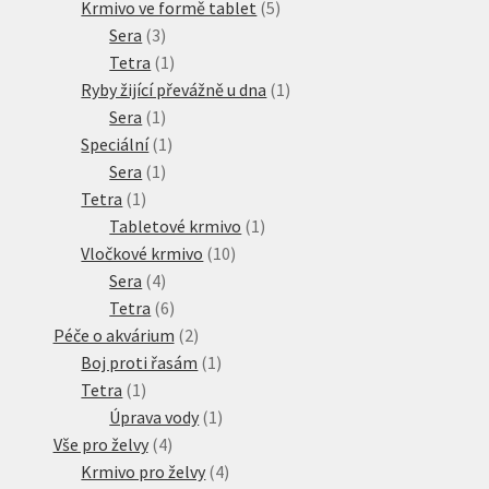
produkty
5
Krmivo ve formě tablet
5
3
produktů
Sera
3
produkty
1
Tetra
1
produkt
1
Ryby žijící převážně u dna
1
1
produkt
Sera
1
produkt
1
Speciální
1
1
produkt
Sera
1
1
produkt
Tetra
1
produkt
1
Tabletové krmivo
1
10
produkt
Vločkové krmivo
10
4
produktů
Sera
4
produkty
6
Tetra
6
produktů
2
Péče o akvárium
2
produkty
1
Boj proti řasám
1
1
produkt
Tetra
1
produkt
1
Úprava vody
1
4
produkt
Vše pro želvy
4
produkty
4
Krmivo pro želvy
4