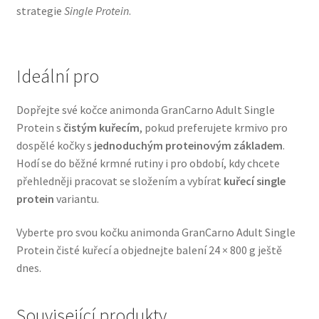
strategie
Single Protein
.
Veterinární dieta pro psy
Vodítka a obojky
Ideální pro
Wolf of Wilderness
Dopřejte své kočce animonda GranCarno Adult Single
Protein s
čistým kuřecím
, pokud preferujete krmivo pro
dospělé kočky s
jednoduchým proteinovým základem
.
Hodí se do běžné krmné rutiny i pro období, kdy chcete
přehledněji pracovat se složením a vybírat
kuřecí single
protein
variantu.
Vyberte pro svou kočku animonda GranCarno Adult Single
Protein čisté kuřecí a objednejte balení 24 × 800 g ještě
dnes.
Související produkty