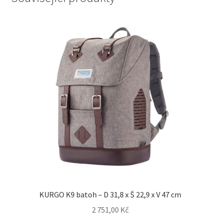
KURGO K9 batoh – D 31,8 x Š 22,9 x V 47 cm
2 751,00
Kč