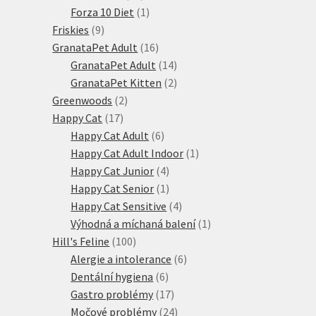
produktů
1
Forza 10 Diet
1
9
produkt
Friskies
9
produktů
16
GranataPet Adult
16
produktů
14
GranataPet Adult
14
produktů
2
GranataPet Kitten
2
2
produkty
Greenwoods
2
17
produkty
Happy Cat
17
produktů
6
Happy Cat Adult
6
produktů
1
Happy Cat Adult Indoor
1
4
produkt
Happy Cat Junior
4
produkty
1
Happy Cat Senior
1
produkt
4
Happy Cat Sensitive
4
produkty
1
Výhodná a míchaná balení
1
100
produkt
Hill's Feline
100
produktů
6
Alergie a intolerance
6
6
produktů
Dentální hygiena
6
produktů
17
Gastro problémy
17
produktů
24
Močové problémy
24