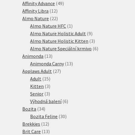
produkty
49
Affinity Advance
49
12
produktů
Affinity Libra
12
produktů
22
Almo Nature
22
produktů
1
Almo Nature HFC
1
produkt
9
Almo Nature Holistic Adult
9
produktů
3
Almo Nature Holistic Kitten
3
produkty
6
Almo Nature Speciální krmivo
6
13
produktů
Animonda
13
produktů
13
Animonda Carny
13
27
produktů
Applaws Adult
27
15
produktů
Adult
15
produktů
3
Kitten
3
3
produkty
Senior
3
produkty
6
Výhodná balení
6
34
produktů
Bozita
34
produktů
30
Bozita Feline
30
12
produktů
Brekkies
12
produktů
13
Brit Care
13