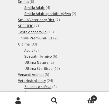
6
produktů
Smilla
6
produktů
4
Smilla Adult
4
produkty
2
Smilla Adult speciální výživa
2
2
produkty
Smilla Veterinary Diet
2
21
produkty
SPECIFIC
21
produktů
15
Taste of the Wild
15
produktů
2
Thrive PremiumPlus
2
33
produkty
Ultima
33
produktů
6
Adult
6
produktů
6
Speciální krmivo
6
2
produktů
Ultima Nature
2
produkty
19
Ultima Sterilised
19
5
produktů
Venandi Animal
5
produktů
24
Veterinární diety
24
produktů
3
Žaludek a střeva
3
4
produkty
Alergie
4
2
produkty
Játra
2
0
Hledat:
Hledat
produkty
4
Ledviny
4