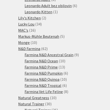
produktů
6
Leonardo Adult bez obilovin
6
1
produktů
Leonardo Kitten
1
2
produkt
Lily's Kitchen
2
34
produkty
Lucky Lou
34
16
produktů
MAC's
16
produktů
5
Markus-Mühle Beutenah
5
10
produktů
Monge
10
produktů
62
N&D Farmina
62
produktů
9
Farmina N&D Ancestral Grain
9
10
produktů
Farmina N&D Ocean
10
13
produktů
Farmina N&D Prime
13
produktů
6
Farmina N&D Pumpkin
6
10
produktů
Farmina N&D Quinoa
10
produktů
6
Farmina N&D Tropical
6
produktů
8
Farmina Vet Life Feline
8
10
produktů
Natural Greatness
10
30
produktů
Natural Trainer
30
produktů
26
Natural Trainer
26