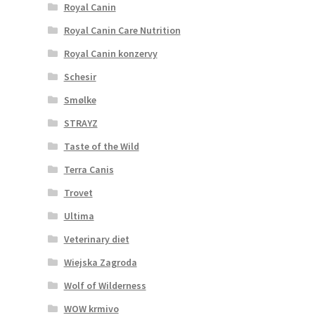
Royal Canin
Royal Canin Care Nutrition
Royal Canin konzervy
Schesir
Smølke
STRAYZ
Taste of the Wild
Terra Canis
Trovet
Ultima
Veterinary diet
Wiejska Zagroda
Wolf of Wilderness
WOW krmivo