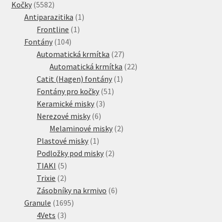
5582
produkty
Kočky
5582
produktů
1
Antiparazitika
1
1
produkt
Frontline
1
104
produkt
Fontány
104
produktů
27
Automatická krmítka
27
produktů
22
Automatická krmítka
22
1
produktů
Catit (Hagen) fontány
1
51
produkt
Fontány pro kočky
51
3
produktů
Keramické misky
3
6
produkty
Nerezové misky
6
produktů
2
Melaminové misky
2
1
produkty
Plastové misky
1
produkt
2
Podložky pod misky
2
5
produkty
TIAKI
5
2
produktů
Trixie
2
produkty
6
Zásobníky na krmivo
6
1695
produktů
Granule
1695
3
produktů
4Vets
3