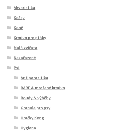
Akvaristika
Kočky
Koně
Krmivo pro ptáky
Malá zvířata
Nezařazené
Psi
Antiparazitika
BARF & mražené krmivo
Boudy & výběhy
Granule pro psy
Hračky Kong
Hygiena