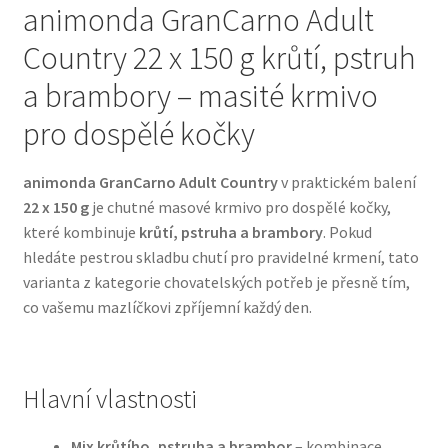
animonda GranCarno Adult
Country 22 x 150 g krůtí, pstruh
Bozita pro psy — Švédské krmivo s nordickou kvalitou
a brambory – masité krmivo
Brit pro psy
pro dospělé kočky
Granule pro psy
animonda GranCarno Adult Country
v praktickém balení
22 x 150 g
je chutné masové krmivo pro dospělé kočky,
Natural Trainer pro psy — Italské krmivo s
které kombinuje
krůtí, pstruha a brambory
. Pokud
přírodními složkami
hledáte pestrou skladbu chutí pro pravidelné krmení, tato
varianta z kategorie chovatelských potřeb je přesně tím,
Happy Dog — Německá kvalita a přirozené složení
co vašemu mazlíčkovi zpříjemní každý den.
Hill’s pro psy
Hračky pro psy
Hlavní vlastnosti
Konzervy a kapsičky pro psy
Mix krůtího, pstruha a brambor
– kombinace