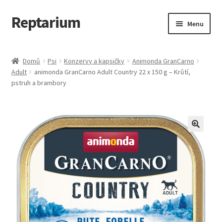
Reptarium
Přeskočit
Přejít
Menu
na
k
navigaci
obsahu
Úvodní stránka
webu
Domů
Psi
Konzervy a kapsičky
Animonda GranCarno
Adult
animonda GranCarno Adult Country 22 x 150 g – Krůtí,
Košík
pstruh a brambory
Malá zvířata — Klece, krmivo, vybavení
Můj účet
Obchod
Pokladna
Vše pro kočky