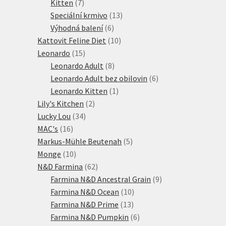
7
produkty
Kitten
7
produktů
13
Speciální krmivo
13
6
produktů
Výhodná balení
6
produktů
10
Kattovit Feline Diet
10
15
produktů
Leonardo
15
produktů
8
Leonardo Adult
8
produktů
6
Leonardo Adult bez obilovin
6
1
produktů
Leonardo Kitten
1
2
produkt
Lily's Kitchen
2
34
produkty
Lucky Lou
34
16
produktů
MAC's
16
produktů
5
Markus-Mühle Beutenah
5
10
produktů
Monge
10
produktů
62
N&D Farmina
62
produktů
9
Farmina N&D Ancestral Grain
9
10
produktů
Farmina N&D Ocean
10
13
produktů
Farmina N&D Prime
13
produktů
6
Farmina N&D Pumpkin
6