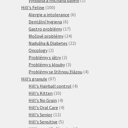
Výhodná a míchaná balení
1
100
produkt
Hill's Feline
100
produktů
6
Alergie a intolerance
6
6
produktů
Dentální hygiena
6
produktů
17
Gastro problémy
17
produktů
24
Močové problémy
24
produktů
22
Nadváha & Diabetes
22
2
produktů
Oncology
2
produkty
2
Problémy s játry
2
produkty
3
Problémy s klouby
3
produkty
4
Problémy se štítnou žlázou
4
97
produkty
Hill’s granule
97
produktů
4
Hill's Hairball control
4
10
produkty
Hill's Kitten
10
produktů
4
Hill's No Grain
4
produkty
4
Hill's Oral Care
4
12
produkty
Hill's Senior
12
produktů
5
Hill's Sensitive
5