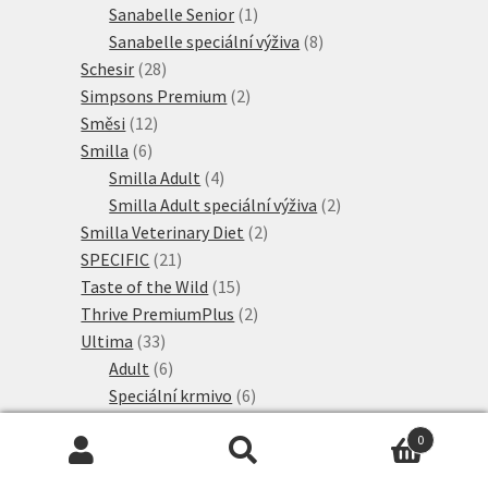
1
produkt
Sanabelle Senior
1
produkt
8
Sanabelle speciální výživa
8
28
produktů
Schesir
28
produktů
2
Simpsons Premium
2
12
produkty
Směsi
12
6
produktů
Smilla
6
produktů
4
Smilla Adult
4
produkty
2
Smilla Adult speciální výživa
2
2
produkty
Smilla Veterinary Diet
2
21
produkty
SPECIFIC
21
produktů
15
Taste of the Wild
15
produktů
2
Thrive PremiumPlus
2
33
produkty
Ultima
33
produktů
6
Adult
6
produktů
6
Speciální krmivo
6
2
produktů
Ultima Nature
2
0
produkty
19
Ultima Sterilised
19
Hledat:
Hledat
5
produktů
Venandi Animal
5