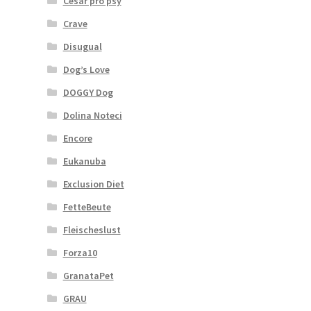
Cesar pro psy
Crave
Disugual
Dog’s Love
DOGGY Dog
Dolina Noteci
Encore
Eukanuba
Exclusion Diet
FetteBeute
Fleischeslust
Forza10
GranataPet
GRAU