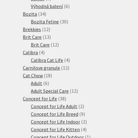
produkty
6
Výhodná balení
6
34
produktů
Bozita
34
produktů
30
Bozita Feline
30
12
produktů
Brekkies
12
produktů
13
Brit Care
13
produktů
12
Brit Care
12
4
produktů
Calibra
4
produkty
4
Calibra Cat Life
4
12
produkty
Carnilove granule
12
18
produktů
Cat Chow
18
6
produktů
Adult
6
produktů
12
Adult Special Care
12
38
produktů
Concept for Life
38
produktů
2
Concept for Life Adult
2
produkty
9
Concept for Life Breed
9
produktů
2
Concept for Life Indoor
2
4
produkty
Concept for Life Kitten
4
produkty
1
Concept for Life Outdoor
1