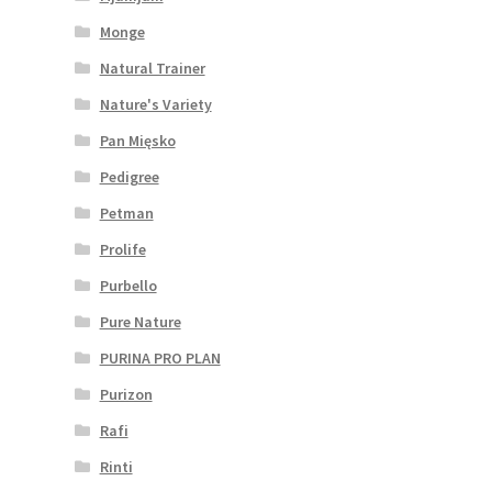
Monge
Natural Trainer
Nature's Variety
Pan Mięsko
Pedigree
Petman
Prolife
Purbello
Pure Nature
PURINA PRO PLAN
Purizon
Rafi
Rinti