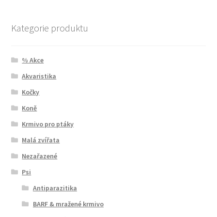
Kategorie produktu
% Akce
Akvaristika
Kočky
Koně
Krmivo pro ptáky
Malá zvířata
Nezařazené
Psi
Antiparazitika
BARF & mražené krmivo