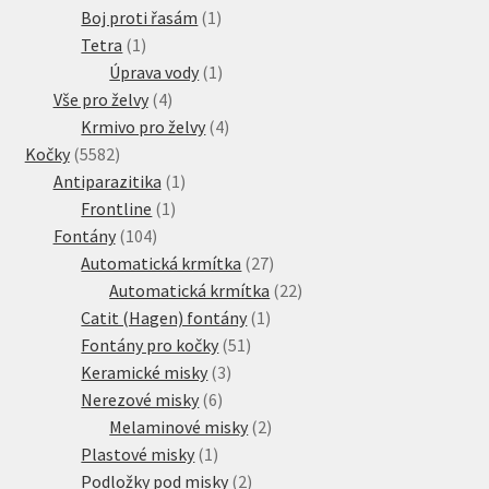
produkty
1
Boj proti řasám
1
1
produkt
Tetra
1
produkt
1
Úprava vody
1
4
produkt
Vše pro želvy
4
produkty
4
Krmivo pro želvy
4
5582
produkty
Kočky
5582
produktů
1
Antiparazitika
1
1
produkt
Frontline
1
104
produkt
Fontány
104
produktů
27
Automatická krmítka
27
produktů
22
Automatická krmítka
22
1
produktů
Catit (Hagen) fontány
1
51
produkt
Fontány pro kočky
51
3
produktů
Keramické misky
3
6
produkty
Nerezové misky
6
produktů
2
Melaminové misky
2
1
produkty
Plastové misky
1
produkt
2
Podložky pod misky
2