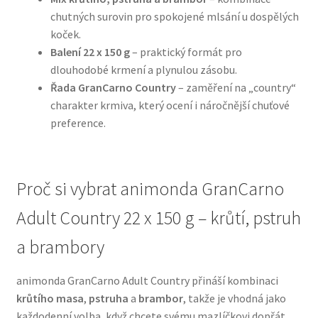
chutných surovin pro spokojené mlsání u dospělých
koček.
N&D Farmina pro psy — Italské holistic krmivo
Balení 22 x 150 g
– praktický formát pro
dlouhodobé krmení a plynulou zásobu.
Oblečky pro psy
Řada GranCarno Country
– zaměření na „country“
charakter krmiva, který ocení i náročnější chuťové
Pamlsky pro psy
preference.
Pelíšky pro psy
Proč si vybrat animonda GranCarno
Ortopedické pelíšky
Adult Country 22 x 150 g – krůtí, pstruh
Přepravky pro psy
a brambory
Purizon pro psy — Vysoký obsah masa, bez obilovin
animonda GranCarno Adult Country přináší kombinaci
krůtího masa
,
pstruha
a
brambor
, takže je vhodná jako
Royal Canin pro psy
každodenní volba, když chcete svému mazlíčkovi dopřát