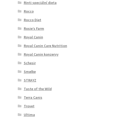
Rinti speciální dieta
Rocco
Rocco Diet
Rosie’s Farm
Royal Canin
Royal Canin Care Nutrition
Royal Canin konzervy
Schesir
Smølke
STRAYZ
Taste of the Wild
Terra Canis
Trovet
Ultima