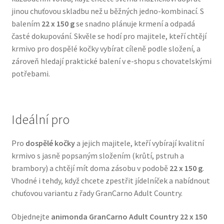
jinou chuťovou skladbu než u běžných jedno-kombinací. S
Veterinární dieta pro psy
balením
22 x 150 g
se snadno plánuje krmení a odpadá
časté dokupování. Skvěle se hodí pro majitele, kteří chtějí
Vodítka a obojky
krmivo pro dospělé kočky vybírat cíleně podle složení, a
zároveň hledají praktické balení v e-shopu s chovatelskými
Wolf of Wilderness
potřebami.
Ideální pro
Pro
dospělé kočky
a jejich majitele, kteří vybírají kvalitní
krmivo s jasně popsaným složením (krůtí, pstruh a
brambory) a chtějí mít doma zásobu v podobě
22 x 150 g
.
Vhodné i tehdy, když chcete zpestřit jídelníček a nabídnout
chuťovou variantu z řady GranCarno Adult Country.
Objednejte
animonda GranCarno Adult Country 22 x 150