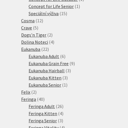
1
produkt
Concept for Life Senior
1
15
produkt
Speciální výživa
15
12
produktů
Cosma
12
5
produktů
Crave
5
produktů
2
Dogs'n Tiger
2
produkty
4
Dolina Noteci
4
22
produkty
Eukanuba
22
produktů
6
Eukanuba Adult
6
produktů
9
Eukanuba Grain Free
9
3
produktů
Eukanuba Hairball
3
3
produkty
Eukanuba Kitten
3
1
produkty
Eukanuba Senior
1
2
produkt
Felix
2
produkty
40
Feringa
40
produktů
26
Feringa Adult
26
produktů
4
Feringa Kitten
4
3
produkty
Feringa Senior
3
produkty
4
Feringa Vitality
4