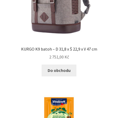
KURGO K9 batoh – D 31,8 x Š 22,9 x V 47 cm
2 751,00
Kč
Do obchodu