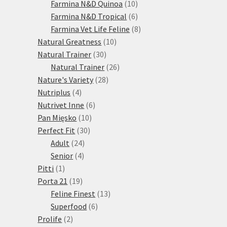
10
produktů
Farmina N&D Quinoa
10
produktů
6
Farmina N&D Tropical
6
produktů
8
Farmina Vet Life Feline
8
10
produktů
Natural Greatness
10
30
produktů
Natural Trainer
30
produktů
26
Natural Trainer
26
28
produktů
Nature's Variety
28
4
produktů
Nutriplus
4
produkty
6
Nutrivet Inne
6
10
produktů
Pan Mięsko
10
30
produktů
Perfect Fit
30
24
produktů
Adult
24
4
produktů
Senior
4
1
produkty
Pitti
1
produkt
19
Porta 21
19
produktů
13
Feline Finest
13
6
produktů
Superfood
6
2
produktů
Prolife
2