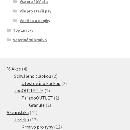
Vše pro štěňata
Vše pro starší psy
Vodítka a obojky
Top značky
Veterinární krmivo
4
% Akce
4
produkty
2
Schváleno tlapkou
2
produkty
2
Otestováno kočkou
2
2
produkty
zooOUTLET %
2
produkty
2
Psí zooOUTLET
2
2
produkty
Granule
2
41
produkty
Akvaristika
41
produktů
12
Jezírko
12
produktů
12
Krmivo pro ryby
12