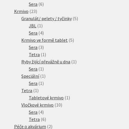
6
produktů
Sera
6
23
produktů
Krmivo
23
produktů
5
Granulát/ pelety / tyčinky
5
1
produktů
JBL
1
produkt
4
Sera
4
produkty
5
Krmivo ve formě tablet
5
3
produktů
Sera
3
produkty
1
Tetra
1
produkt
1
Ryby žijící převážně u dna
1
1
produkt
Sera
1
produkt
1
Speciální
1
1
produkt
Sera
1
1
produkt
Tetra
1
produkt
1
Tabletové krmivo
1
10
produkt
Vločkové krmivo
10
4
produktů
Sera
4
produkty
6
Tetra
6
produktů
2
Péče o akvárium
2