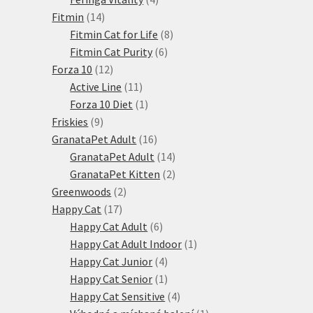
14
produkty
Fitmin
14
produktů
8
Fitmin Cat for Life
8
6
produktů
Fitmin Cat Purity
6
12
produktů
Forza 10
12
produktů
11
Active Line
11
produktů
1
Forza 10 Diet
1
9
produkt
Friskies
9
produktů
16
GranataPet Adult
16
produktů
14
GranataPet Adult
14
produktů
2
GranataPet Kitten
2
2
produkty
Greenwoods
2
17
produkty
Happy Cat
17
produktů
6
Happy Cat Adult
6
produktů
1
Happy Cat Adult Indoor
1
4
produkt
Happy Cat Junior
4
produkty
1
Happy Cat Senior
1
produkt
4
Happy Cat Sensitive
4
produkty
1