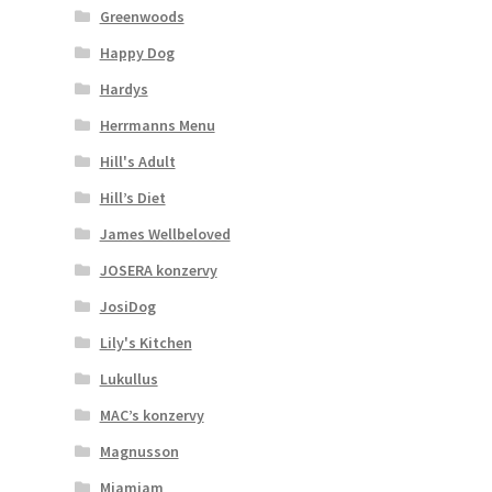
Greenwoods
Happy Dog
Hardys
Herrmanns Menu
Hill's Adult
Hill’s Diet
James Wellbeloved
JOSERA konzervy
JosiDog
Lily's Kitchen
Lukullus
MAC’s konzervy
Magnusson
Mjamjam