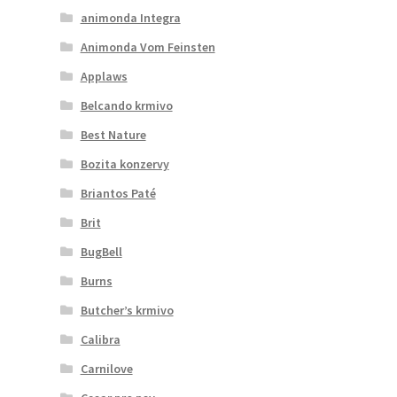
animonda Integra
Animonda Vom Feinsten
Applaws
Belcando krmivo
Best Nature
Bozita konzervy
Briantos Paté
Brit
BugBell
Burns
Butcher’s krmivo
Calibra
Carnilove