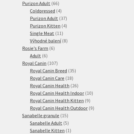
66
produktů
Purizon Adult
66
produktů
4
Coldpressed
4
produkty
37
Purizon Adult
37
produktů
4
Purizon Kitten
4
11
produkty
Single Meat
11
produktů
8
Výhodné balení
8
6
produktů
Rosie's Farm
6
6
produktů
Adult
6
produktů
107
Royal Canin
107
produktů
35
Royal Canin Breed
35
18
produktů
Royal Canin Care
18
produktů
26
Royal Canin Health
26
produktů
10
Royal Canin Health Indoor
10
9
produktů
Royal Canin Health Kitten
9
produktů
9
Royal Canin Health Outdoor
9
15
produktů
Sanabelle granule
15
produktů
5
Sanabelle Adult
5
produktů
1
Sanabelle Kitten
1