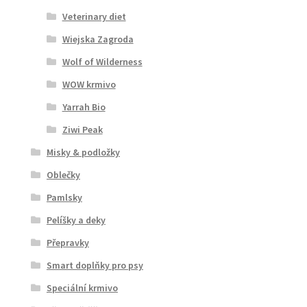
Veterinary diet
Wiejska Zagroda
Wolf of Wilderness
WOW krmivo
Yarrah Bio
Ziwi Peak
Misky & podložky
Oblečky
Pamlsky
Pelíšky a deky
Přepravky
Smart doplňky pro psy
Speciální krmivo