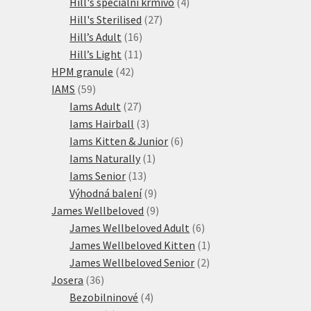
produktů
4
Hill's speciální krmivo
4
27
produkty
Hill's Sterilised
27
16
produktů
Hill’s Adult
16
produktů
11
Hill’s Light
11
42
produktů
HPM granule
42
59
produktů
IAMS
59
produktů
27
Iams Adult
27
produktů
3
Iams Hairball
3
produkty
6
Iams Kitten & Junior
6
1
produktů
Iams Naturally
1
13
produkt
Iams Senior
13
produktů
9
Výhodná balení
9
produktů
9
James Wellbeloved
9
produktů
6
James Wellbeloved Adult
6
produktů
1
James Wellbeloved Kitten
1
2
produkt
James Wellbeloved Senior
2
36
produkty
Josera
36
produktů
4
Bezobilninové
4