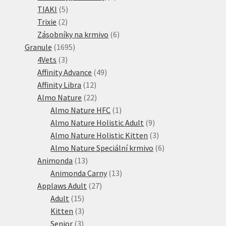
5
produkty
TIAKI
5
2
produktů
Trixie
2
produkty
6
Zásobníky na krmivo
6
1695
produktů
Granule
1695
3
produktů
4Vets
3
produkty
49
Affinity Advance
49
12
produktů
Affinity Libra
12
produktů
22
Almo Nature
22
produktů
1
Almo Nature HFC
1
produkt
9
Almo Nature Holistic Adult
9
produktů
3
Almo Nature Holistic Kitten
3
produkty
6
Almo Nature Speciální krmivo
6
13
produktů
Animonda
13
produktů
13
Animonda Carny
13
27
produktů
Applaws Adult
27
15
produktů
Adult
15
produktů
3
Kitten
3
3
produkty
Senior
3