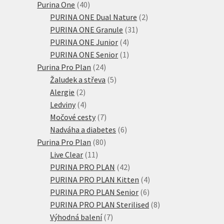
produkty
40
Purina One
40
produktů
2
PURINA ONE Dual Nature
2
31
produkty
PURINA ONE Granule
31
4
produktů
PURINA ONE Junior
4
produkty
1
PURINA ONE Senior
1
24
produkt
Purina Pro Plan
24
produktů
5
Žaludek a střeva
5
2
produktů
Alergie
2
produkty
4
Ledviny
4
produkty
7
Močové cesty
7
produktů
6
Nadváha a diabetes
6
80
produktů
Purina Pro Plan
80
11
produktů
Live Clear
11
produktů
42
PURINA PRO PLAN
42
produktů
4
PURINA PRO PLAN Kitten
4
6
produkty
PURINA PRO PLAN Senior
6
produktů
8
PURINA PRO PLAN Sterilised
8
7
produktů
Výhodná balení
7