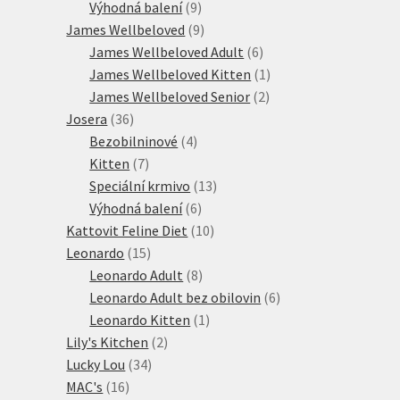
produktů
9
Výhodná balení
9
produktů
9
James Wellbeloved
9
produktů
6
James Wellbeloved Adult
6
produktů
1
James Wellbeloved Kitten
1
2
produkt
James Wellbeloved Senior
2
36
produkty
Josera
36
produktů
4
Bezobilninové
4
7
produkty
Kitten
7
produktů
13
Speciální krmivo
13
6
produktů
Výhodná balení
6
produktů
10
Kattovit Feline Diet
10
15
produktů
Leonardo
15
produktů
8
Leonardo Adult
8
produktů
6
Leonardo Adult bez obilovin
6
1
produktů
Leonardo Kitten
1
2
produkt
Lily's Kitchen
2
34
produkty
Lucky Lou
34
16
produktů
MAC's
16