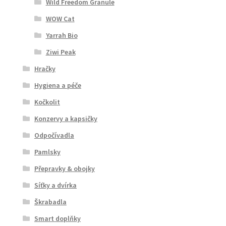
Wild Freedom Granule
WOW Cat
Yarrah Bio
Ziwi Peak
Hračky
Hygiena a péče
Kočkolit
Konzervy a kapsičky
Odpočívadla
Pamlsky
Přepravky & obojky
Síťky a dvírka
Škrabadla
Smart doplňky