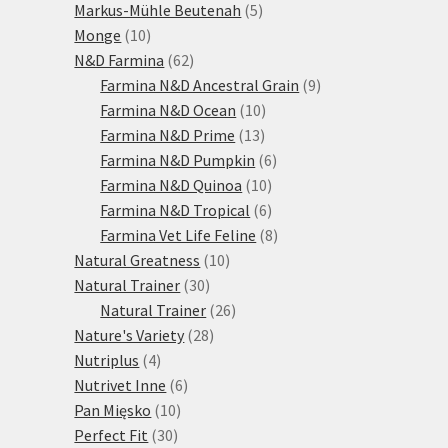
produktů
5
Markus-Mühle Beutenah
5
10
produktů
Monge
10
produktů
62
N&D Farmina
62
produktů
9
Farmina N&D Ancestral Grain
9
10
produktů
Farmina N&D Ocean
10
13
produktů
Farmina N&D Prime
13
produktů
6
Farmina N&D Pumpkin
6
10
produktů
Farmina N&D Quinoa
10
produktů
6
Farmina N&D Tropical
6
produktů
8
Farmina Vet Life Feline
8
10
produktů
Natural Greatness
10
30
produktů
Natural Trainer
30
produktů
26
Natural Trainer
26
28
produktů
Nature's Variety
28
4
produktů
Nutriplus
4
produkty
6
Nutrivet Inne
6
10
produktů
Pan Mięsko
10
30
produktů
Perfect Fit
30