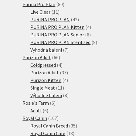
80
produktů
Purina Pro Plan
80
11
produktů
Live Clear
11
produktů
42
PURINA PRO PLAN
42
produktů
4
PURINA PRO PLAN Kitten
4
6
produkty
PURINA PRO PLAN Senior
6
produktů
8
PURINA PRO PLAN Sterilised
8
7
produktů
Výhodná balení
7
66
produktů
Purizon Adult
66
produktů
4
Coldpressed
4
produkty
37
Purizon Adult
37
produktů
4
Purizon Kitten
4
11
produkty
Single Meat
11
produktů
8
Výhodné balení
8
6
produktů
Rosie's Farm
6
6
produktů
Adult
6
produktů
107
Royal Canin
107
produktů
35
Royal Canin Breed
35
18
produktů
Royal Canin Care
18