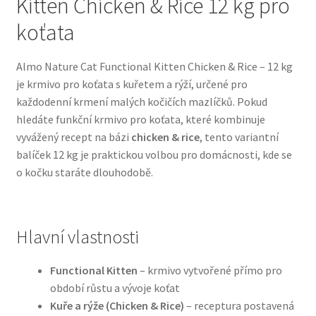
Kitten Chicken & Rice 12 kg pro
koťata
Bozita pro psy — Švédské krmivo s nordickou kvalitou
Almo Nature Cat Functional Kitten Chicken & Rice – 12 kg
Brit pro psy
je krmivo pro koťata s kuřetem a rýží, určené pro
každodenní krmení malých kočičích mazlíčků. Pokud
Granule pro psy
hledáte funkční krmivo pro koťata, které kombinuje
vyvážený recept na bázi
chicken & rice
, tento variantní
Natural Trainer pro psy — Italské krmivo s
balíček 12 kg je praktickou volbou pro domácnosti, kde se
přírodními složkami
o kočku staráte dlouhodobě.
Happy Dog — Německá kvalita a přirozené složení
Hlavní vlastnosti
Hill’s pro psy
Functional Kitten
– krmivo vytvořené přímo pro
Hračky pro psy
období růstu a vývoje koťat
Kuře a rýže (Chicken & Rice)
– receptura postavená
Konzervy a kapsičky pro psy