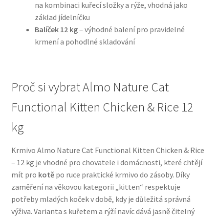
na kombinaci kuřecí složky a rýže, vhodná jako
základ jídelníčku
N&D Farmina pro psy — Italské holistic krmivo
Balíček 12 kg
– výhodné balení pro pravidelné
krmení a pohodlné skladování
Oblečky pro psy
Pamlsky pro psy
Proč si vybrat Almo Nature Cat
Pelíšky pro psy
Functional Kitten Chicken & Rice 12
kg
Ortopedické pelíšky
Krmivo Almo Nature Cat Functional Kitten Chicken & Rice
Přepravky pro psy
– 12 kg je vhodné pro chovatele i domácnosti, které chtějí
mít pro
kotě
po ruce praktické krmivo do zásoby. Díky
Purizon pro psy — Vysoký obsah masa, bez obilovin
zaměření na věkovou kategorii „kitten“ respektuje
potřeby mladých koček v době, kdy je důležitá správná
Royal Canin pro psy
výživa. Varianta s kuřetem a rýží navíc dává jasně čitelný