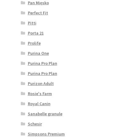
Pan Mięsko
Perfect Fit
Pitti
Porta 21
Prolife
Purina One
Purina Pro Plan
Purina Pro Plan
Purizon Adult
Rosie's Farm
Royal Canin
Sanabelle granule
Schesir
Simpsons Premium