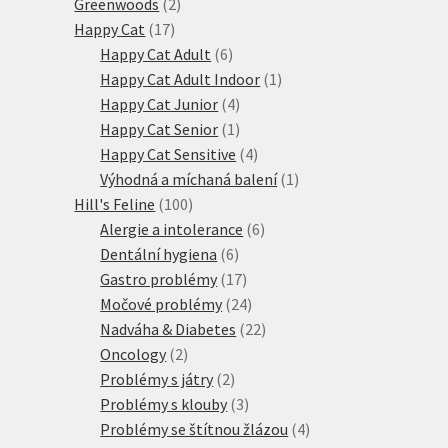
2
produkty
Greenwoods
2
17
produkty
Happy Cat
17
produktů
6
Happy Cat Adult
6
produktů
1
Happy Cat Adult Indoor
1
4
produkt
Happy Cat Junior
4
produkty
1
Happy Cat Senior
1
produkt
4
Happy Cat Sensitive
4
produkty
1
Výhodná a míchaná balení
1
100
produkt
Hill's Feline
100
produktů
6
Alergie a intolerance
6
6
produktů
Dentální hygiena
6
produktů
17
Gastro problémy
17
produktů
24
Močové problémy
24
produktů
22
Nadváha & Diabetes
22
2
produktů
Oncology
2
produkty
2
Problémy s játry
2
produkty
3
Problémy s klouby
3
produkty
4
Problémy se štítnou žlázou
4