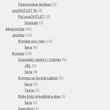
produkty
2
Otestováno kočkou
2
2
produkty
zooOUTLET %
2
produkty
2
Psí zooOUTLET
2
2
produkty
Granule
2
41
produkty
Akvaristika
41
produktů
12
Jezírko
12
produktů
12
Krmivo pro ryby
12
6
produktů
Sera
6
23
produktů
Krmivo
23
produktů
5
Granulát/ pelety / tyčinky
5
1
produktů
JBL
1
produkt
4
Sera
4
produkty
5
Krmivo ve formě tablet
5
3
produktů
Sera
3
produkty
1
Tetra
1
produkt
1
Ryby žijící převážně u dna
1
1
produkt
Sera
1
produkt
1
Speciální
1