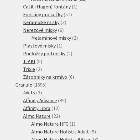
1
produktů
Catit (Hagen) fontány
1
51
produkt
Fontány pro kočky
51
3
produktů
Keramické misky
3
6
produkty
Nerezové misky
6
produktů
2
Melaminové misky
2
1
produkty
Plastové misky
1
produkt
2
Podložky pod misky
2
5
produkty
TIAKI
5
2
produktů
Trixie
2
produkty
6
Zásobníky na krmivo
6
1695
produktů
Granule
1695
3
produktů
4Vets
3
produkty
49
Affinity Advance
49
12
produktů
Affinity Libra
12
produktů
22
Almo Nature
22
produktů
1
Almo Nature HFC
1
produkt
9
Almo Nature Holistic Adult
9
produktů
3
Almo Nature Holistic Kitten
3