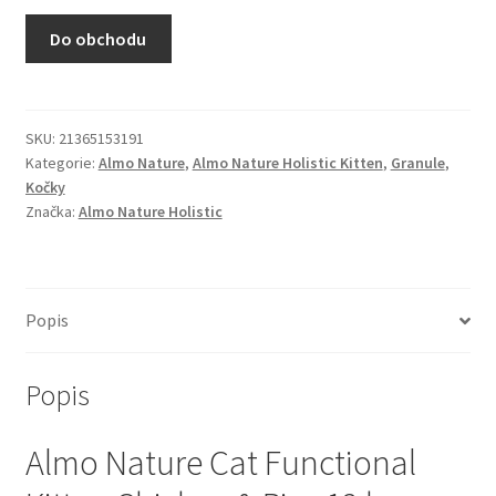
N&D Farmina pro kočky — Italské holistic krmivo
Do obchodu
Odpočívadla pro kočky
Pamlsky pro kočky
SKU:
21365153191
Kategorie:
Almo Nature
,
Almo Nature Holistic Kitten
,
Granule
,
Kočky
Purizon pro kočky
Značka:
Almo Nature Holistic
Royal Canin pro kočky
Škrabadla pro kočky
Popis
Veterinární dieta pro kočky
Popis
Vše pro psy — Krmivo, doplňky, vybavení
Almo Nature Cat Functional
Boudy a výběhy