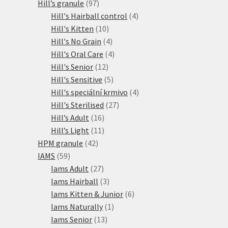
97
produkty
Hill’s granule
97
produktů
4
Hill's Hairball control
4
10
produkty
Hill's Kitten
10
produktů
4
Hill's No Grain
4
produkty
4
Hill's Oral Care
4
12
produkty
Hill's Senior
12
produktů
5
Hill's Sensitive
5
produktů
4
Hill's speciální krmivo
4
27
produkty
Hill's Sterilised
27
16
produktů
Hill’s Adult
16
produktů
11
Hill’s Light
11
42
produktů
HPM granule
42
59
produktů
IAMS
59
produktů
27
Iams Adult
27
produktů
3
Iams Hairball
3
produkty
6
Iams Kitten & Junior
6
1
produktů
Iams Naturally
1
13
produkt
Iams Senior
13