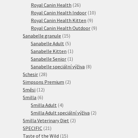
produktů
26
Royal Canin Health
26
produktů
10
Royal Canin Health Indoor
10
9
produktů
Royal Canin Health Kitten
9
produktů
9
Royal Canin Health Outdoor
9
15
produktů
Sanabelle granule
15
produktů
5
Sanabelle Adult
5
produktů
1
Sanabelle Kitten
1
1
produkt
Sanabelle Senior
1
produkt
8
Sanabelle speciální výživa
8
28
produktů
Schesir
28
produktů
2
Simpsons Premium
2
12
produkty
Směsi
12
6
produktů
Smilla
6
produktů
4
Smilla Adult
4
produkty
2
Smilla Adult speciální výživa
2
2
produkty
Smilla Veterinary Diet
2
21
produkty
SPECIFIC
21
produktů
15
Taste of the Wild
15