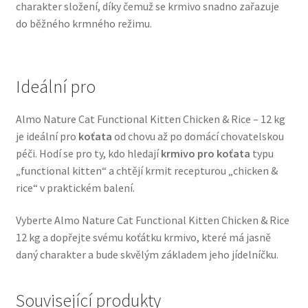
charakter složení, díky čemuž se krmivo snadno zařazuje
Veterinární dieta pro psy
do běžného krmného režimu.
Vodítka a obojky
Ideální pro
Wolf of Wilderness
Almo Nature Cat Functional Kitten Chicken & Rice – 12 kg
je ideální pro
koťata
od chovu až po domácí chovatelskou
péči. Hodí se pro ty, kdo hledají
krmivo pro koťata
typu
„functional kitten“ a chtějí krmit recepturou „chicken &
rice“ v praktickém balení.
Vyberte Almo Nature Cat Functional Kitten Chicken & Rice
12 kg a dopřejte svému koťátku krmivo, které má jasně
daný charakter a bude skvělým základem jeho jídelníčku.
Související produkty