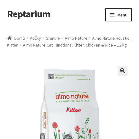
Reptarium
Přeskočit
Přejít
Menu
na
k
navigaci
obsahu
Úvodní stránka
webu
Domů
Kočky
Granule
Almo Nature
Almo Nature Holistic
Kitten
Almo Nature Cat Functional Kitten Chicken & Rice – 12 kg
Košík
Malá zvířata — Klece, krmivo, vybavení
Můj účet
Obchod
Pokladna
Vše pro kočky