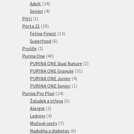
24
produktů
Adult
24
4
produktů
Senior
4
1
produkty
Pitti
1
produkt
19
Porta 21
19
produktů
13
Feline Finest
13
6
produktů
Superfood
6
2
produktů
Prolife
2
produkty
40
Purina One
40
produktů
2
PURINA ONE Dual Nature
2
31
produkty
PURINA ONE Granule
31
4
produktů
PURINA ONE Junior
4
produkty
1
PURINA ONE Senior
1
24
produkt
Purina Pro Plan
24
produktů
5
Žaludek a střeva
5
2
produktů
Alergie
2
produkty
4
Ledviny
4
produkty
7
Močové cesty
7
produktů
6
Nadváha a diabetes
6