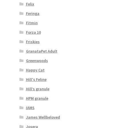
Felix
Feringa
Fitmin
Forza 10
Friskies
GranataPet Adult
Greenwoods
Happy Cat
Hill's Feline
Hill’s granule
HPM granule
IAMS
James Wellbeloved
Josera