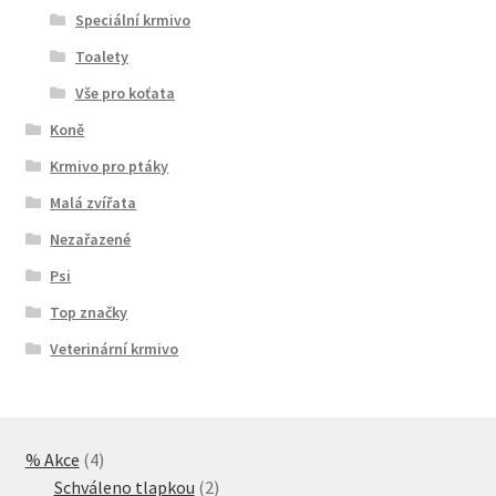
Speciální krmivo
Toalety
Vše pro koťata
Koně
Krmivo pro ptáky
Malá zvířata
Nezařazené
Psi
Top značky
Veterinární krmivo
4
% Akce
4
produkty
2
Schváleno tlapkou
2