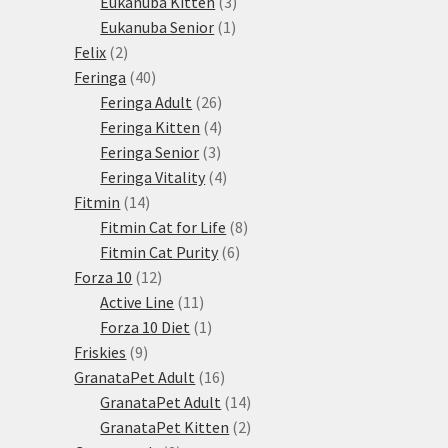
3
produkty
Eukanuba Kitten
3
1
produkty
Eukanuba Senior
1
2
produkt
Felix
2
produkty
40
Feringa
40
produktů
26
Feringa Adult
26
produktů
4
Feringa Kitten
4
3
produkty
Feringa Senior
3
produkty
4
Feringa Vitality
4
14
produkty
Fitmin
14
produktů
8
Fitmin Cat for Life
8
6
produktů
Fitmin Cat Purity
6
12
produktů
Forza 10
12
produktů
11
Active Line
11
produktů
1
Forza 10 Diet
1
9
produkt
Friskies
9
produktů
16
GranataPet Adult
16
produktů
14
GranataPet Adult
14
produktů
2
GranataPet Kitten
2