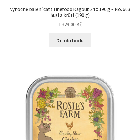
Výhodné balení catz finefood Ragout 24 x 190 g – No. 603
husí a krůtí (190 g)
1 329,00
Kč
Do obchodu