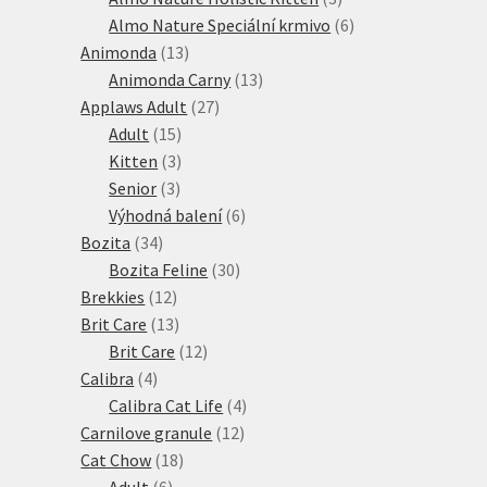
produkty
6
Almo Nature Speciální krmivo
6
13
produktů
Animonda
13
produktů
13
Animonda Carny
13
27
produktů
Applaws Adult
27
15
produktů
Adult
15
produktů
3
Kitten
3
3
produkty
Senior
3
produkty
6
Výhodná balení
6
34
produktů
Bozita
34
produktů
30
Bozita Feline
30
12
produktů
Brekkies
12
produktů
13
Brit Care
13
produktů
12
Brit Care
12
4
produktů
Calibra
4
produkty
4
Calibra Cat Life
4
12
produkty
Carnilove granule
12
18
produktů
Cat Chow
18
6
produktů
Adult
6