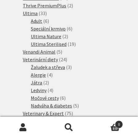
produktů
2
Thrive PremiumPlus
2
33
produkty
Ultima
33
produktů
6
Adult
6
produktů
6
Speciální krmivo
6
2
produktů
Ultima Nature
2
produkty
19
Ultima Sterilised
19
5
produktů
Venandi Animal
5
produktů
24
Veterinární diety
24
produktů
3
Žaludek a střeva
3
4
produkty
Alergie
4
2
produkty
Játra
2
produkty
4
Ledviny
4
produkty
6
Močové cesty
6
produktů
5
Nadváha & diabetes
5
75
produktů
Veterinary & Expert
75
produktů
9
Alergie a intolerance
9
0
3
produktů
Diabetes
3
Hledat:
Hledat
4
produkty
Játra
4