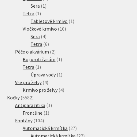
1
produkt
Sera
1
1
produkt
Tetra
1
produkt
1
Tabletové krmivo
1
10
produkt
Vločkové krmivo
10
4
produktů
Sera
4
produkty
6
Tetra
6
produktů
2
Péče o akvárium
2
produkty
1
Boj proti řasám
1
1
produkt
Tetra
1
produkt
1
Úprava vody
1
4
produkt
Vše pro želvy
4
produkty
4
Krmivo pro želvy
4
5582
produkty
Kočky
5582
produktů
1
Antiparazitika
1
1
produkt
Frontline
1
104
produkt
Fontány
104
produktů
27
Automatická krmítka
27
produktů
22
Automatická krmítka
22