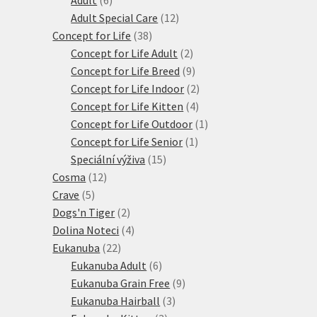
produktů
12
Adult Special Care
12
38
produktů
Concept for Life
38
produktů
2
Concept for Life Adult
2
produkty
9
Concept for Life Breed
9
produktů
2
Concept for Life Indoor
2
4
produkty
Concept for Life Kitten
4
produkty
1
Concept for Life Outdoor
1
1
produkt
Concept for Life Senior
1
15
produkt
Speciální výživa
15
12
produktů
Cosma
12
5
produktů
Crave
5
produktů
2
Dogs'n Tiger
2
produkty
4
Dolina Noteci
4
22
produkty
Eukanuba
22
produktů
6
Eukanuba Adult
6
produktů
9
Eukanuba Grain Free
9
3
produktů
Eukanuba Hairball
3