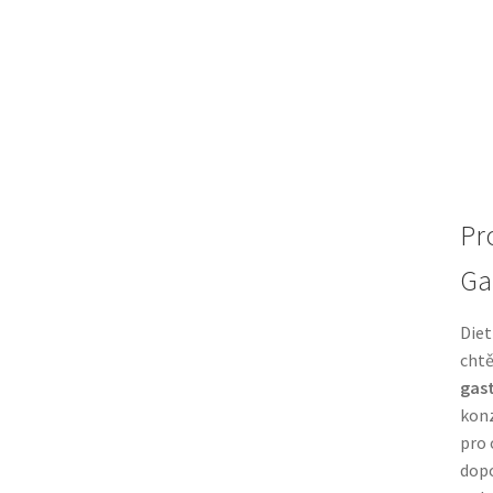
Pr
Ga
Diet
chtě
gas
konz
pro 
dopo