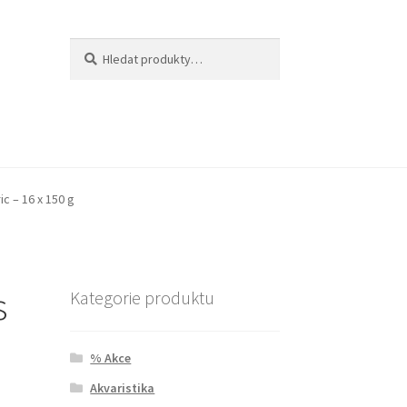
Hledat:
Hledat
c – 16 x 150 g
s
Kategorie produktu
% Akce
Akvaristika