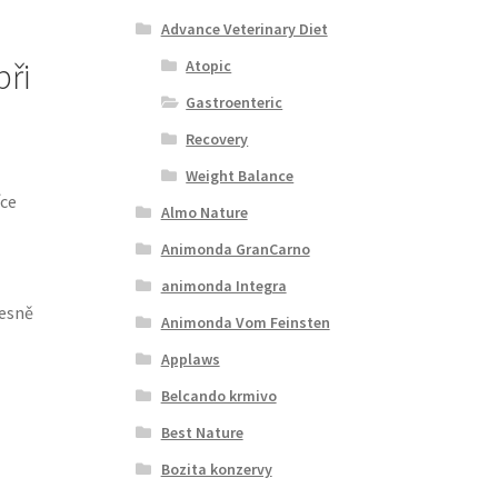
Advance Veterinary Diet
při
Atopic
Gastroenteric
Recovery
Weight Balance
íce
Almo Nature
Animonda GranCarno
animonda Integra
řesně
Animonda Vom Feinsten
Applaws
Belcando krmivo
Best Nature
Bozita konzervy