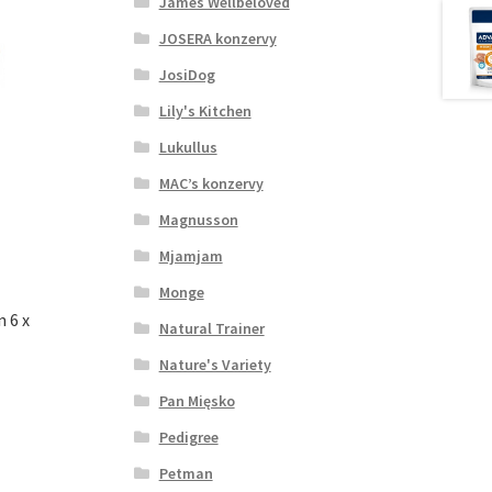
James Wellbeloved
JOSERA konzervy
JosiDog
Lily's Kitchen
Lukullus
MAC’s konzervy
Magnusson
Mjamjam
Monge
n 6 x
Natural Trainer
Nature's Variety
Pan Mięsko
Pedigree
Petman