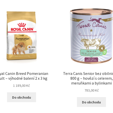
yal Canin Breed Pomeranian
Terra Canis Senior bez obilni
ult – výhodné balení 2 x 3 kg
800 g – hovězí s celerem,
meruňkami a bylinkami
1 189,00
Kč
783,00
Kč
Do obchodu
Do obchodu