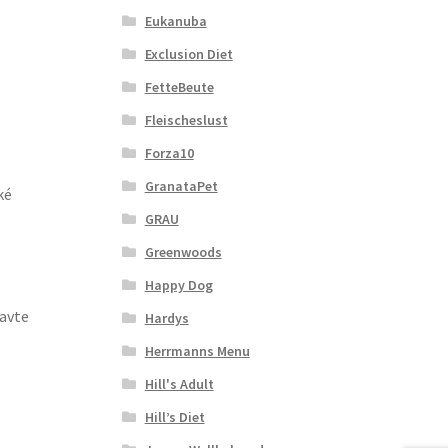
Eukanuba
Exclusion Diet
FetteBeute
Fleischeslust
Forza10
GranataPet
ké
GRAU
Greenwoods
Happy Dog
ravte
Hardys
Herrmanns Menu
Hill's Adult
Hill’s Diet