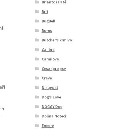
Briantos Paté
Brit
BugBell
ní
Burns
Butcher’s krmivo
Calibra
Carnilove
Cesar pro psy
Crave
eří
Disugual
Dog’s Love
DOGGY Dog
jen
e
Dolina Noteci
Encore