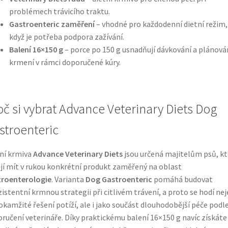
problémech trávicího traktu.
Gastroenteric zaměření
– vhodné pro každodenní dietní režim,
když je potřeba podpora zažívání.
Balení 16×150 g
– porce po 150 g usnadňují dávkování a plánová
krmení v rámci doporučené kúry.
oč si vybrat Advance Veterinary Diets Dog
stroenteric
ní krmiva
Advance Veterinary Diets
jsou určená majitelům psů, kt
jí mít v rukou konkrétní produkt zaměřený na oblast
troenterologie
. Varianta
Dog Gastroenteric
pomáhá budovat
istentní krmnou strategii při citlivém trávení, a proto se hodí ne
okamžité řešení potíží, ale i jako součást dlouhodobější péče podl
ručení veterináře. Díky praktickému balení 16×150 g navíc získáte