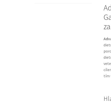
Ad
Ga
za
Adva
diet
porc
diet
vete
cíle
tím 
Hl