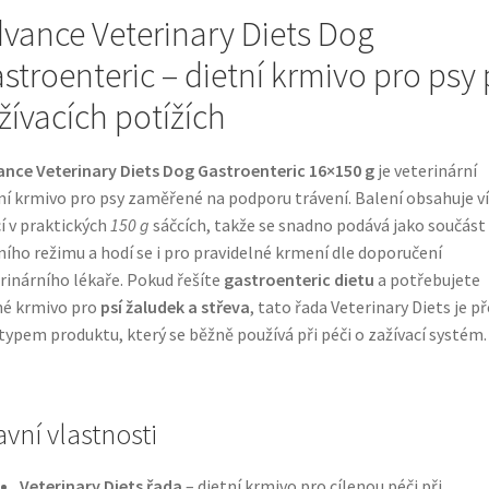
vance Veterinary Diets Dog
stroenteric – dietní krmivo pro psy 
žívacích potížích
nce Veterinary Diets Dog Gastroenteric 16×150 g
je veterinární
ní krmivo pro psy zaměřené na podporu trávení. Balení obsahuje v
í v praktických
150 g
sáčcích, takže se snadno podává jako součást
ního režimu a hodí se i pro pravidelné krmení dle doporučení
rinárního lékaře. Pokud řešíte
gastroenteric dietu
a potřebujete
né krmivo pro
psí žaludek a střeva
, tato řada Veterinary Diets je p
typem produktu, který se běžně používá při péči o zažívací systém.
avní vlastnosti
Veterinary Diets řada
– dietní krmivo pro cílenou péči při