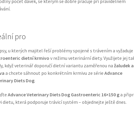
dlný počet dávek, se kterým se dobře pracuje při pravidelném
vání.
eální pro
psy, u kterých majitel řeší problémy spojené s trávením a vyžaduje
roenteric dietní krmivo
v režimu veterinární diety. Využijete jej ta
y, když veterinář doporučí dietní variantu zaměřenou na
žaludek a
va
a chcete sáhnout po konkrétním krmivu ze série
Advance
rinary Diets Dog
.
iďte
Advance Veterinary Diets Dog Gastroenteric 16×150 g
a přip
i dietu, která podporuje trávicí systém – objednejte ještě dnes.