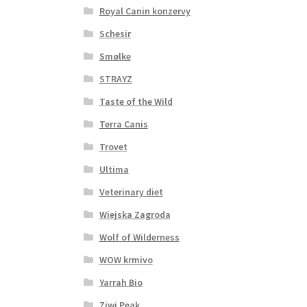
Royal Canin konzervy
Schesir
Smølke
STRAYZ
Taste of the Wild
Terra Canis
Trovet
Ultima
Veterinary diet
Wiejska Zagroda
Wolf of Wilderness
WOW krmivo
Yarrah Bio
Ziwi Peak