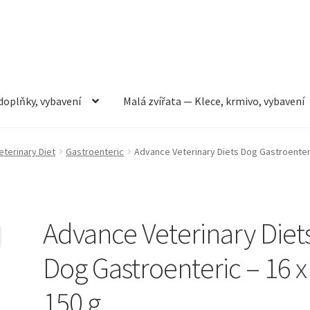
doplňky, vybavení
Malá zvířata — Klece, krmivo, vybavení
rmivo, vybavení
Můj účet
Obchod
Pokladna
Vše pro kočky
terinary Diet
Gastroenteric
Advance Veterinary Diets Dog Gastroenteri
Advance Veterinary Diet
Dog Gastroenteric – 16 x
150 g