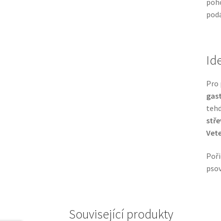
poho
podá
Id
Pro 
gast
tehd
stře
Vete
Poř
psov
Související produkty