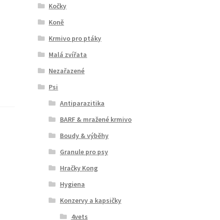
Kočky
Koně
Krmivo pro ptáky
Malá zvířata
Nezařazené
Psi
Antiparazitika
BARF & mražené krmivo
Boudy & výběhy
Granule pro psy
Hračky Kong
Hygiena
Konzervy a kapsičky
4vets