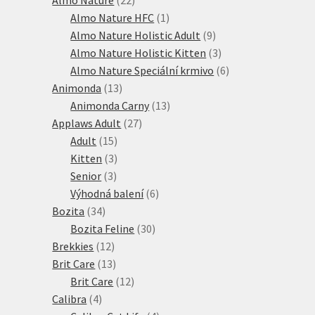
produktů
1
Almo Nature HFC
1
produkt
9
Almo Nature Holistic Adult
9
produktů
3
Almo Nature Holistic Kitten
3
produkty
6
Almo Nature Speciální krmivo
6
13
produktů
Animonda
13
produktů
13
Animonda Carny
13
27
produktů
Applaws Adult
27
15
produktů
Adult
15
produktů
3
Kitten
3
3
produkty
Senior
3
produkty
6
Výhodná balení
6
34
produktů
Bozita
34
produktů
30
Bozita Feline
30
12
produktů
Brekkies
12
produktů
13
Brit Care
13
produktů
12
Brit Care
12
4
produktů
Calibra
4