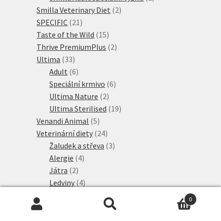
2
produkty
Smilla Veterinary Diet
2
21
produkty
SPECIFIC
21
produktů
15
Taste of the Wild
15
produktů
2
Thrive PremiumPlus
2
33
produkty
Ultima
33
produktů
6
Adult
6
produktů
6
Speciální krmivo
6
2
produktů
Ultima Nature
2
produkty
19
Ultima Sterilised
19
5
produktů
Venandi Animal
5
produktů
24
Veterinární diety
24
produktů
3
Žaludek a střeva
3
4
produkty
Alergie
4
2
produkty
Játra
2
produkty
4
Ledviny
4
produkty
6
Močové cesty
6
0
produktů
5
Nadváha & diabetes
5
Hledat:
Hledat
75
produktů
Veterinary & Expert
75