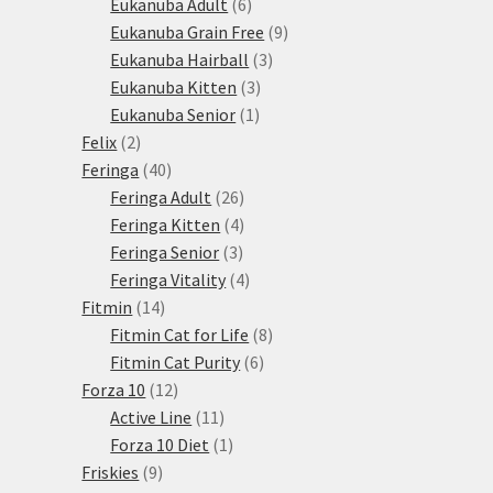
produktů
6
Eukanuba Adult
6
produktů
9
Eukanuba Grain Free
9
3
produktů
Eukanuba Hairball
3
3
produkty
Eukanuba Kitten
3
1
produkty
Eukanuba Senior
1
2
produkt
Felix
2
produkty
40
Feringa
40
produktů
26
Feringa Adult
26
produktů
4
Feringa Kitten
4
3
produkty
Feringa Senior
3
produkty
4
Feringa Vitality
4
14
produkty
Fitmin
14
produktů
8
Fitmin Cat for Life
8
6
produktů
Fitmin Cat Purity
6
12
produktů
Forza 10
12
produktů
11
Active Line
11
produktů
1
Forza 10 Diet
1
9
produkt
Friskies
9