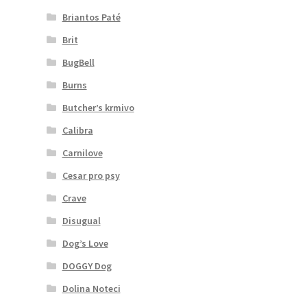
Briantos Paté
Brit
BugBell
Burns
Butcher’s krmivo
Calibra
Carnilove
Cesar pro psy
Crave
Disugual
Dog’s Love
DOGGY Dog
Dolina Noteci