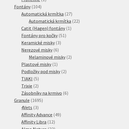
104
produkt
Fontány
104
produktů
27
Automatická krmítka
27
produktů
22
Automatická krmítka
22
1
produktů
Catit (Hagen) fontány
1
51
produkt
Fontány pro kočky
51
3
produktů
Keramické misky
3
6
produkty
Nerezové misky
6
produktů
2
Melaminové misky
2
1
produkty
Plastové misky
1
produkt
2
Podložky pod misky
2
5
produkty
TIAKI
5
2
produktů
Trixie
2
produkty
6
Zásobníky na krmivo
6
1695
produktů
Granule
1695
3
produktů
4Vets
3
produkty
49
Affinity Advance
49
12
produktů
Affinity Libra
12
produktů
22
Almo Nature
22