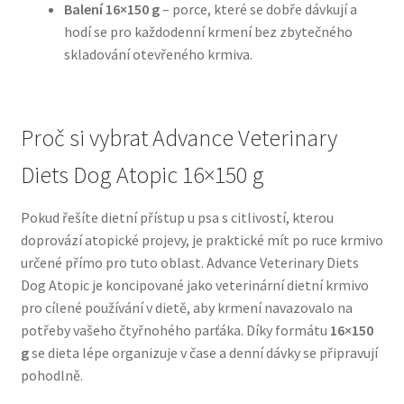
Balení 16×150 g
– porce, které se dobře dávkují a
hodí se pro každodenní krmení bez zbytečného
N&D Farmina pro psy — Italské holistic krmivo
skladování otevřeného krmiva.
Oblečky pro psy
Proč si vybrat Advance Veterinary
Pamlsky pro psy
Diets Dog Atopic 16×150 g
Pelíšky pro psy
Pokud řešíte dietní přístup u psa s citlivostí, kterou
Ortopedické pelíšky
doprovází atopické projevy, je praktické mít po ruce krmivo
určené přímo pro tuto oblast. Advance Veterinary Diets
Přepravky pro psy
Dog Atopic je koncipované jako veterinární dietní krmivo
pro cílené používání v dietě, aby krmení navazovalo na
potřeby vašeho čtyřnohého parťáka. Díky formátu
16×150
Purizon pro psy — Vysoký obsah masa, bez obilovin
g
se dieta lépe organizuje v čase a denní dávky se připravují
pohodlně.
Royal Canin pro psy