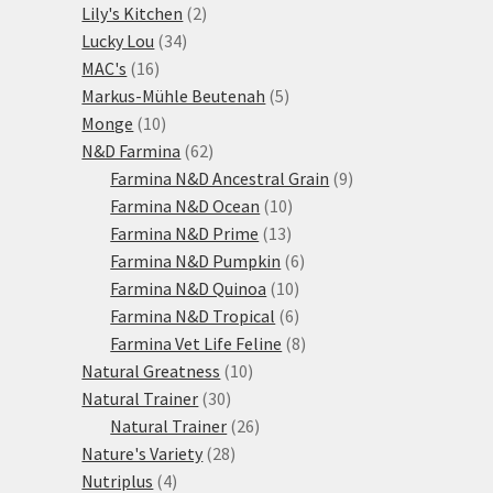
2
produkt
Lily's Kitchen
2
34
produkty
Lucky Lou
34
16
produktů
MAC's
16
produktů
5
Markus-Mühle Beutenah
5
10
produktů
Monge
10
produktů
62
N&D Farmina
62
produktů
9
Farmina N&D Ancestral Grain
9
10
produktů
Farmina N&D Ocean
10
13
produktů
Farmina N&D Prime
13
produktů
6
Farmina N&D Pumpkin
6
10
produktů
Farmina N&D Quinoa
10
produktů
6
Farmina N&D Tropical
6
produktů
8
Farmina Vet Life Feline
8
10
produktů
Natural Greatness
10
30
produktů
Natural Trainer
30
produktů
26
Natural Trainer
26
28
produktů
Nature's Variety
28
4
produktů
Nutriplus
4