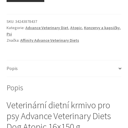
N&D Farmina pro kočky — Italské holistic krmivo
Odpočívadla pro kočky
SKU:
34243878437
Kategorie:
Advance Veterinary Diet
,
Atopic
,
Konzervy a kapsičky
,
Psi
Pamlsky pro kočky
Značka:
Affinity Advance Veterinary Diets
Purizon pro kočky
Royal Canin pro kočky
Popis
Škrabadla pro kočky
Popis
Veterinární dieta pro kočky
Veterinární dietní krmivo pro
Vše pro psy — Krmivo, doplňky, vybavení
psy Advance Veterinary Diets
Dog Atopic 16×150 g
Boudy a výběhy