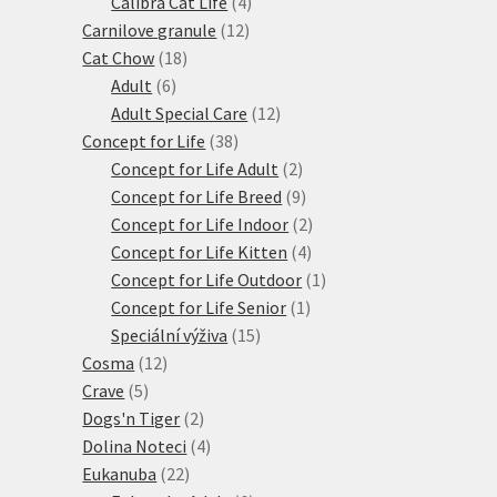
produkty
4
Calibra Cat Life
4
12
produkty
Carnilove granule
12
18
produktů
Cat Chow
18
6
produktů
Adult
6
produktů
12
Adult Special Care
12
38
produktů
Concept for Life
38
produktů
2
Concept for Life Adult
2
produkty
9
Concept for Life Breed
9
produktů
2
Concept for Life Indoor
2
4
produkty
Concept for Life Kitten
4
produkty
1
Concept for Life Outdoor
1
1
produkt
Concept for Life Senior
1
15
produkt
Speciální výživa
15
12
produktů
Cosma
12
5
produktů
Crave
5
produktů
2
Dogs'n Tiger
2
produkty
4
Dolina Noteci
4
22
produkty
Eukanuba
22