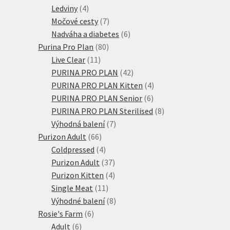
produkty
4
Ledviny
4
produkty
7
Močové cesty
7
produktů
6
Nadváha a diabetes
6
80
produktů
Purina Pro Plan
80
11
produktů
Live Clear
11
produktů
42
PURINA PRO PLAN
42
produktů
4
PURINA PRO PLAN Kitten
4
6
produkty
PURINA PRO PLAN Senior
6
produktů
8
PURINA PRO PLAN Sterilised
8
7
produktů
Výhodná balení
7
66
produktů
Purizon Adult
66
produktů
4
Coldpressed
4
produkty
37
Purizon Adult
37
produktů
4
Purizon Kitten
4
11
produkty
Single Meat
11
produktů
8
Výhodné balení
8
6
produktů
Rosie's Farm
6
6
produktů
Adult
6