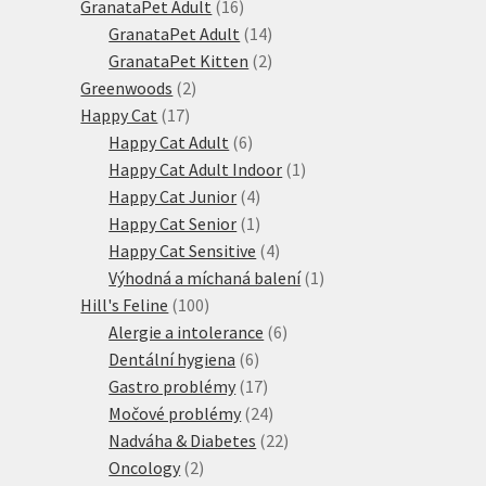
produktů
16
GranataPet Adult
16
produktů
14
GranataPet Adult
14
produktů
2
GranataPet Kitten
2
2
produkty
Greenwoods
2
17
produkty
Happy Cat
17
produktů
6
Happy Cat Adult
6
produktů
1
Happy Cat Adult Indoor
1
4
produkt
Happy Cat Junior
4
produkty
1
Happy Cat Senior
1
produkt
4
Happy Cat Sensitive
4
produkty
1
Výhodná a míchaná balení
1
100
produkt
Hill's Feline
100
produktů
6
Alergie a intolerance
6
6
produktů
Dentální hygiena
6
produktů
17
Gastro problémy
17
produktů
24
Močové problémy
24
produktů
22
Nadváha & Diabetes
22
2
produktů
Oncology
2