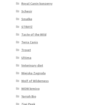
Royal Canin konzervy
Schesir
Smølke
STRAYZ
Taste of the Wild
Terra Canis
Trovet
Ultima
Veterinary diet
Wiejska Zagroda
Wolf of Wilderness
WOW krmivo
Yarrah Bio
Ziwi Peak