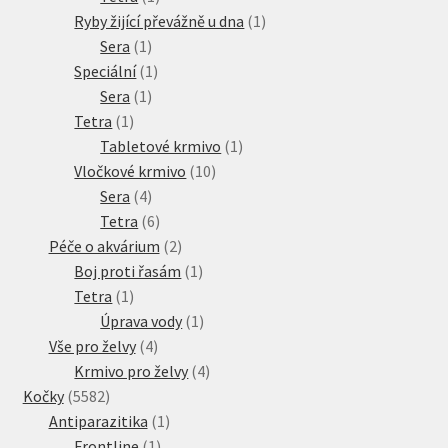
produkt
1
Ryby žijící převážně u dna
1
1
produkt
Sera
1
produkt
1
Speciální
1
1
produkt
Sera
1
1
produkt
Tetra
1
produkt
1
Tabletové krmivo
1
10
produkt
Vločkové krmivo
10
4
produktů
Sera
4
produkty
6
Tetra
6
produktů
2
Péče o akvárium
2
produkty
1
Boj proti řasám
1
1
produkt
Tetra
1
produkt
1
Úprava vody
1
4
produkt
Vše pro želvy
4
produkty
4
Krmivo pro želvy
4
5582
produkty
Kočky
5582
produktů
1
Antiparazitika
1
1
produkt
Frontline
1