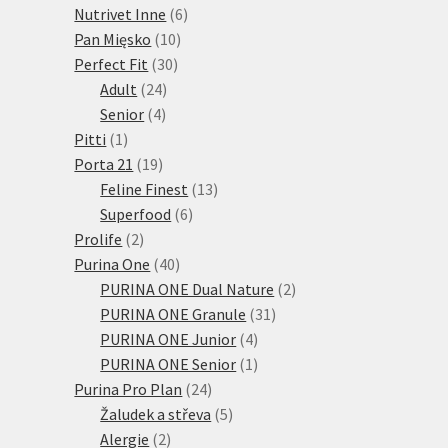
produkty
6
Nutrivet Inne
6
10
produktů
Pan Mięsko
10
30
produktů
Perfect Fit
30
24
produktů
Adult
24
4
produktů
Senior
4
1
produkty
Pitti
1
produkt
19
Porta 21
19
produktů
13
Feline Finest
13
6
produktů
Superfood
6
2
produktů
Prolife
2
produkty
40
Purina One
40
produktů
2
PURINA ONE Dual Nature
2
31
produkty
PURINA ONE Granule
31
4
produktů
PURINA ONE Junior
4
produkty
1
PURINA ONE Senior
1
24
produkt
Purina Pro Plan
24
produktů
5
Žaludek a střeva
5
2
produktů
Alergie
2