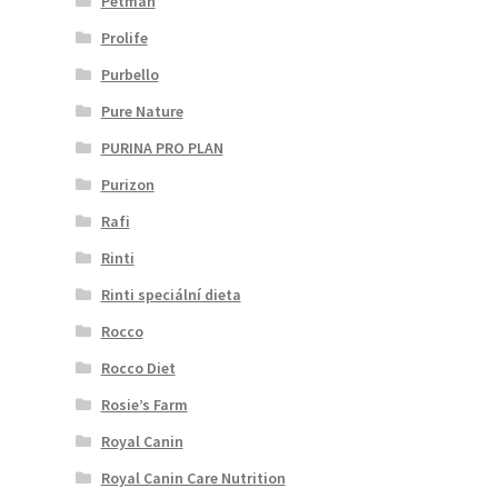
Petman
Prolife
Purbello
Pure Nature
PURINA PRO PLAN
Purizon
Rafi
Rinti
Rinti speciální dieta
Rocco
Rocco Diet
Rosie’s Farm
Royal Canin
Royal Canin Care Nutrition