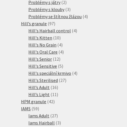
produkty
2
Problémy s játry
2
produkty
3
Problémy s klouby
3
produkty
4
Problémy se štítnou žlázou
4
97
produkty
Hill’s granule
97
produktů
4
Hill's Hairball control
4
10
produkty
Hill's Kitten
10
produktů
4
Hill's No Grain
4
produkty
4
Hill's Oral Care
4
12
produkty
Hill's Senior
12
produktů
5
Hill's Sensitive
5
produktů
4
Hill's speciální krmivo
4
27
produkty
Hill's Sterilised
27
16
produktů
Hill’s Adult
16
produktů
11
Hill’s Light
11
42
produktů
HPM granule
42
59
produktů
IAMS
59
produktů
27
Iams Adult
27
produktů
3
Iams Hairball
3