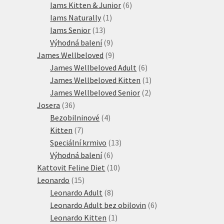
produkty
6
Iams Kitten & Junior
6
1
produktů
Iams Naturally
1
13
produkt
Iams Senior
13
produktů
9
Výhodná balení
9
produktů
9
James Wellbeloved
9
produktů
6
James Wellbeloved Adult
6
produktů
1
James Wellbeloved Kitten
1
2
produkt
James Wellbeloved Senior
2
36
produkty
Josera
36
produktů
4
Bezobilninové
4
7
produkty
Kitten
7
produktů
13
Speciální krmivo
13
6
produktů
Výhodná balení
6
produktů
10
Kattovit Feline Diet
10
15
produktů
Leonardo
15
produktů
8
Leonardo Adult
8
produktů
6
Leonardo Adult bez obilovin
6
1
produktů
Leonardo Kitten
1