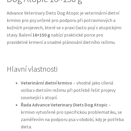
Advance Veterinary Diets Dog Atopic je veterinární dietní
Bozita pro psy — Švédské krmivo s nordickou kvalitou
krmivo pro psy určené pro podporu při potravinových a
kožních projevech, které se v praxi často pojí s atopickými
Brit pro psy
stavy. Balení
16×150 g
nabízí praktické porce pro
pravidelné krmení a snadné plánování dietního režimu.
Granule pro psy
Natural Trainer pro psy — Italské krmivo s
Hlavní vlastnosti
přírodními složkami
Veterinární dietní krmivo
– vhodné jako cílená
Happy Dog — Německá kvalita a přirozené složení
volba v dietním režimu při potřebě řešit projevy
související s atopií.
Hill’s pro psy
Řada Advance Veterinary Diets Dog Atopic
–
krmivo vytvořené pro specifickou problematiku, se
Hračky pro psy
zaměřením na podporu psa v období, kdy je potřeba
dieta.
Konzervy a kapsičky pro psy