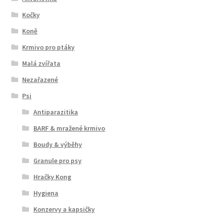
Kočky
Koně
Krmivo pro ptáky
Malá zvířata
Nezařazené
Psi
Antiparazitika
BARF & mražené krmivo
Boudy & výběhy
Granule pro psy
Hračky Kong
Hygiena
Konzervy a kapsičky