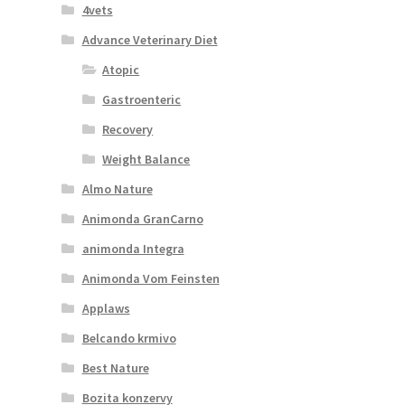
4vets
Advance Veterinary Diet
Atopic
Gastroenteric
Recovery
Weight Balance
Almo Nature
Animonda GranCarno
animonda Integra
Animonda Vom Feinsten
Applaws
Belcando krmivo
Best Nature
Bozita konzervy