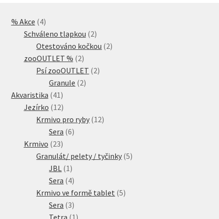
4
% Akce
4
produkty
2
Schváleno tlapkou
2
produkty
2
Otestováno kočkou
2
2
produkty
zooOUTLET %
2
produkty
2
Psí zooOUTLET
2
2
produkty
Granule
2
41
produkty
Akvaristika
41
produktů
12
Jezírko
12
produktů
12
Krmivo pro ryby
12
6
produktů
Sera
6
23
produktů
Krmivo
23
produktů
5
Granulát/ pelety / tyčinky
5
1
produktů
JBL
1
produkt
4
Sera
4
produkty
5
Krmivo ve formě tablet
5
3
produktů
Sera
3
produkty
1
Tetra
1