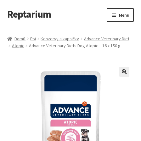
Reptarium
Přeskočit
Přejít
Menu
na
k
navigaci
obsahu
Úvodní stránka
webu
Domů
Psi
Konzervy a kapsičky
Advance Veterinary Diet
Atopic
Advance Veterinary Diets Dog Atopic – 16 x 150 g
Košík
Malá zvířata — Klece, krmivo, vybavení
Můj účet
Obchod
Pokladna
Vše pro kočky