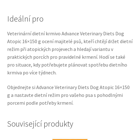
Veterinární dieta pro psy
Ideální pro
Vodítka a obojky
Veterinární dietní krmivo Advance Veterinary Diets Dog
Wolf of Wilderness
Atopic 16×150 g ocení majitelé psů, kteří chtějí držet dietní
režim při atopických projevech a hledají variantu v
praktických porcích pro pravidelné krmení. Hodí se také
pro situace, kdy potřebujete plánovat spotřebu dietního
krmiva po více týdnech.
Objednejte si Advance Veterinary Diets Dog Atopic 16×150
g a nastavte dietní režim pro vašeho psa s pohodlnými
porcemi podle potřeby krmení.
Související produkty