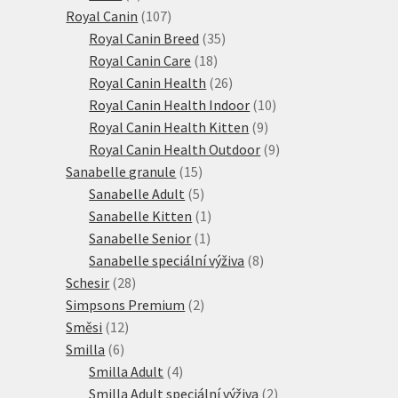
produktů
107
Royal Canin
107
produktů
35
Royal Canin Breed
35
18
produktů
Royal Canin Care
18
produktů
26
Royal Canin Health
26
produktů
10
Royal Canin Health Indoor
10
9
produktů
Royal Canin Health Kitten
9
produktů
9
Royal Canin Health Outdoor
9
15
produktů
Sanabelle granule
15
produktů
5
Sanabelle Adult
5
produktů
1
Sanabelle Kitten
1
1
produkt
Sanabelle Senior
1
produkt
8
Sanabelle speciální výživa
8
28
produktů
Schesir
28
produktů
2
Simpsons Premium
2
12
produkty
Směsi
12
6
produktů
Smilla
6
produktů
4
Smilla Adult
4
produkty
2
Smilla Adult speciální výživa
2