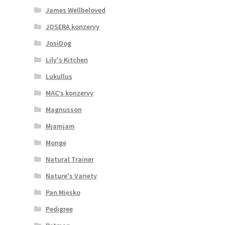
James Wellbeloved
JOSERA konzervy
JosiDog
Lily's Kitchen
Lukullus
MAC’s konzervy
Magnusson
Mjamjam
Monge
Natural Trainer
Nature's Variety
Pan Mięsko
Pedigree