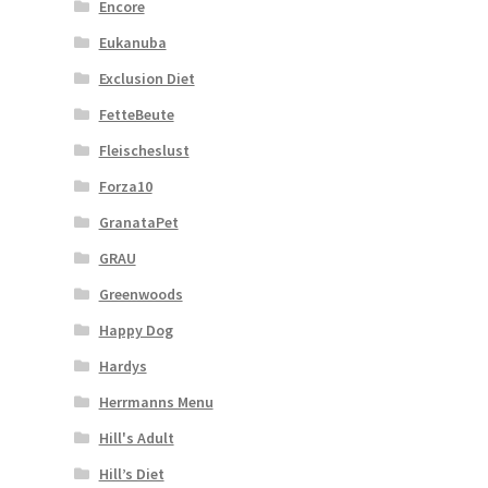
Encore
Eukanuba
Exclusion Diet
FetteBeute
Fleischeslust
Forza10
GranataPet
GRAU
Greenwoods
Happy Dog
Hardys
Herrmanns Menu
Hill's Adult
Hill’s Diet