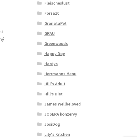
Fleischeslust
Forza10
GranataPet
mi
GRAU
aný
Greenwoods
Happy Dog
Hardys
Herrmanns Menu
Hill's Adult
Hill’s Diet
James Wellbeloved
JOSERA konzervy
JosiDog
Lily's Kitchen