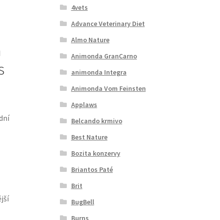
4vets
Advance Veterinary Diet
Almo Nature
a
Animonda GranCarno
s
animonda Integra
Animonda Vom Feinsten
Applaws
dní
Belcando krmivo
Best Nature
Bozita konzervy
Briantos Paté
Brit
jší
BugBell
Burns