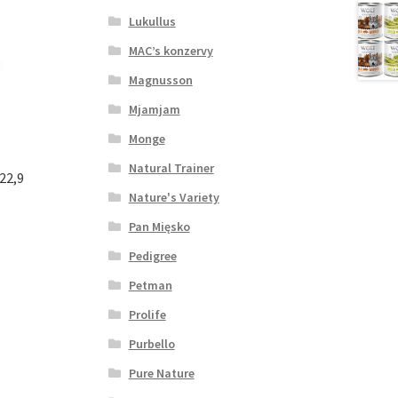
Lukullus
MAC’s konzervy
Magnusson
Mjamjam
Monge
Natural Trainer
22,9
Nature's Variety
Pan Mięsko
Pedigree
Petman
Prolife
Purbello
Pure Nature