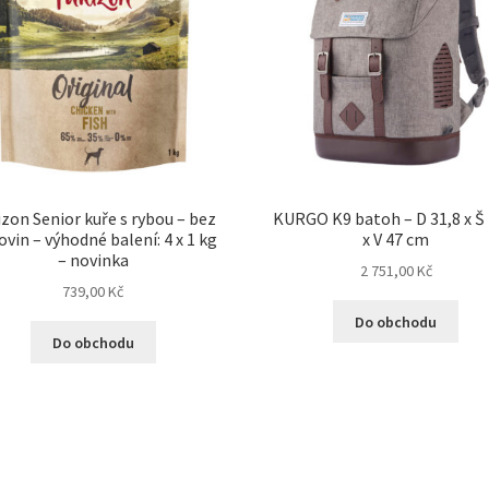
zon Senior kuře s rybou – bez
KURGO K9 batoh – D 31,8 x Š 
ovin – výhodné balení: 4 x 1 kg
x V 47 cm
– novinka
2 751,00
Kč
739,00
Kč
Do obchodu
Do obchodu