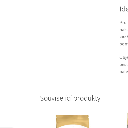
Id
Pro 
naku
kach
pomě
Obj
pest
bale
Související produkty