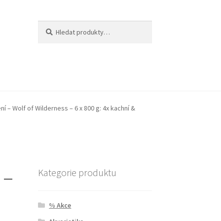
Hledat:
Hledat
ní – Wolf of Wilderness – 6 x 800 g: 4x kachní &
 –
Kategorie produktu
% Akce