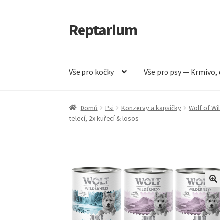
Reptarium
Přeskočit
Přejít
na
k
navigaci
obsahu
webu
Vše pro kočky
Vše pro psy — Krmivo, 
Úvodní stránka
Košík
Malá zvířata — Klece, k
Domů
Psi
Konzervy a kapsičky
Wolf of Wi
telecí, 2x kuřecí & losos
Vše pro psy — Krmivo, doplňky, vybavení