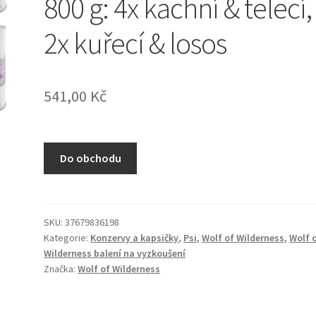
800 g: 4x kachní & telecí,
2x kuřecí & losos
541,00
Kč
Do obchodu
SKU:
37679836198
Kategorie:
Konzervy a kapsičky
,
Psi
,
Wolf of Wilderness
,
Wolf 
Wilderness balení na vyzkoušení
Značka:
Wolf of Wilderness