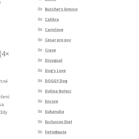
u
Butcher’s krmivo
Calibra
Carnilove
Cesar pro psy
Crave
(4×
Disugual
Dog’s Love
DOGGY Dog
utné
Dolina Noteci
ešení
Encore
sa.
Eukanuba
vždy
Exclusion Diet
FetteBeute