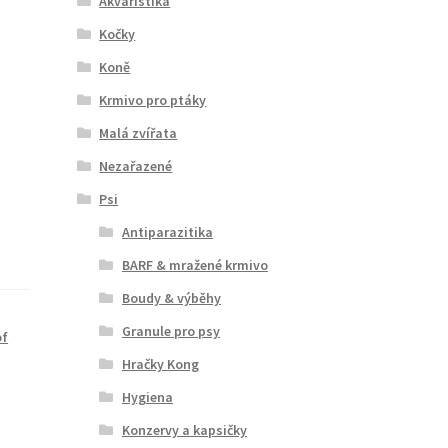
Akvaristika
Kočky
Koně
Krmivo pro ptáky
Malá zvířata
Nezařazené
Psi
Antiparazitika
BARF & mražené krmivo
Boudy & výběhy
Granule pro psy
of
Hračky Kong
Hygiena
Konzervy a kapsičky