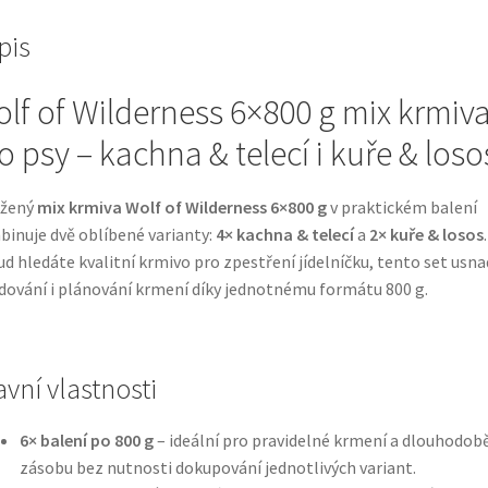
pis
lf of Wilderness 6×800 g mix krmiv
o psy – kachna & telecí i kuře & loso
ážený
mix krmiva Wolf of Wilderness 6×800 g
v praktickém balení
inuje dvě oblíbené varianty:
4× kachna & telecí
a
2× kuře & losos
.
d hledáte kvalitní krmivo pro zpestření jídelníčku, tento set usna
dování i plánování krmení díky jednotnému formátu 800 g.
avní vlastnosti
6× balení po 800 g
– ideální pro pravidelné krmení a dlouhodobě
zásobu bez nutnosti dokupování jednotlivých variant.