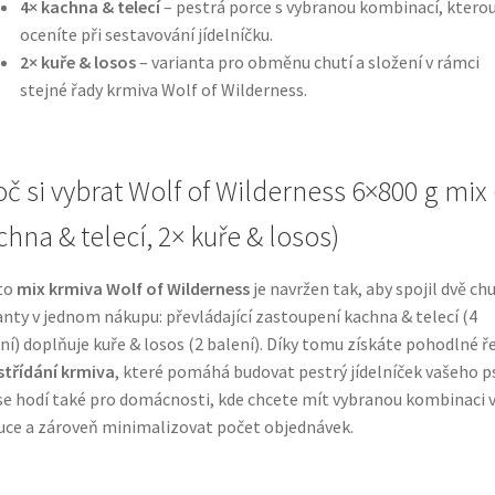
4× kachna & telecí
– pestrá porce s vybranou kombinací, ktero
oceníte při sestavování jídelníčku.
2× kuře & losos
– varianta pro obměnu chutí a složení v rámci
stejné řady krmiva Wolf of Wilderness.
oč si vybrat Wolf of Wilderness 6×800 g mix 
chna & telecí, 2× kuře & losos)
to
mix krmiva Wolf of Wilderness
je navržen tak, aby spojil dvě ch
anty v jednom nákupu: převládající zastoupení kachna & telecí (4
ní) doplňuje kuře & losos (2 balení). Díky tomu získáte pohodlné ř
střídání krmiva
, které pomáhá budovat pestrý jídelníček vašeho p
se hodí také pro domácnosti, kde chcete mít vybranou kombinaci 
uce a zároveň minimalizovat počet objednávek.