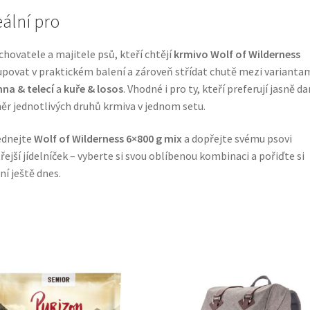
eální pro
chovatele a majitele psů, kteří chtějí
krmivo Wolf of Wilderness
povat v praktickém balení a zároveň střídat chutě mezi varianta
na & telecí
a
kuře & losos
. Vhodné i pro ty, kteří preferují jasně d
r jednotlivých druhů krmiva v jednom setu.
ednejte
Wolf of Wilderness 6×800 g mix
a dopřejte svému psovi
řejší jídelníček – vyberte si svou oblíbenou kombinaci a pořiďte si
ní ještě dnes.