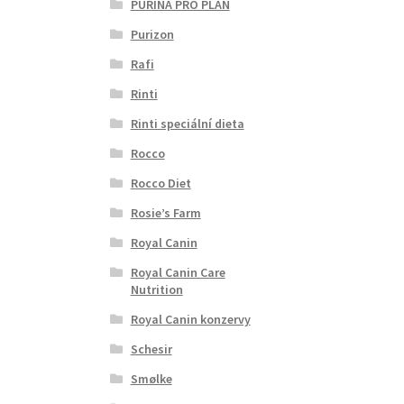
PURINA PRO PLAN
Purizon
Rafi
Rinti
Rinti speciální dieta
Rocco
Rocco Diet
Rosie’s Farm
Royal Canin
Royal Canin Care
Nutrition
Royal Canin konzervy
Schesir
Smølke