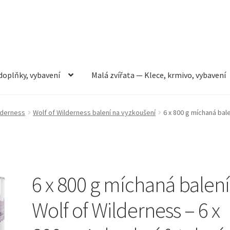
doplňky, vybavení
Malá zvířata — Klece, krmivo, vybavení
rmivo, vybavení
Můj účet
Obchod
Pokladna
Vše pro kočky
lderness
Wolf of Wilderness balení na vyzkoušení
6 x 800 g míchaná bale
6 x 800 g míchaná balení
Wolf of Wilderness – 6 x