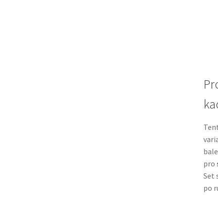
Pr
ka
Ten
vari
bale
pro
Set 
po r