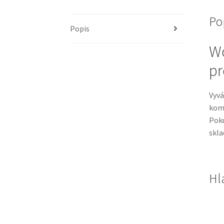
Po
Popis
Wo
pr
Vyv
komb
Poku
skla
Hl