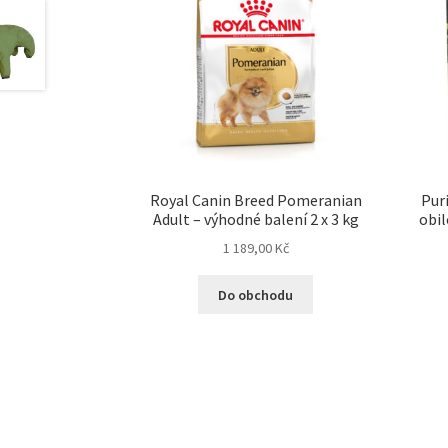
Royal Canin Breed Pomeranian
Puri
Adult – výhodné balení 2 x 3 kg
obil
1 189,00
Kč
Do obchodu